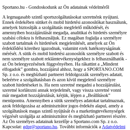
Sportano.hu - Gondoskodunk az Ön adatainak védelméről
A legmagasabb szintű sportszolgáltatásokat szeretnénk nyújtani.
Ennek érdekében sütiket és mobil hirdetési azonosítókat használunk,
amelyek biztosítják a szolgáltatás megfelelő működését, és
amennyiben hozzájárulását megadja, analitikai és hirdetés személyre
szabási célokra is felhasználjuk. Ez magában foglalja a személyre
szabott tartalmak és hirdetések megjelenítését, amelyek az Ön
érdeklődési köreihez igazodnak, valamint ezek hatékonyságának
mérését. A sütik és mobil hirdetési azonosítók személyre szabott és
nem személyre szabott reklámtevékenységekhez is felhasználhatók -
az Ön beleegyezésének függvényében. Ha rákattint a „Mindent
elfogadok” gombra, hozzájárul ahhoz, hogy a SPORTANO.COM
Sp. z o.o. és megbízható partnerei feldolgozzák személyes adatait,
beleértve a szolgáltatásban és azon kívül megjelenő személyre
szabott hirdetéseket is. Ha nem szeretné megadni a hozzájárulást,
szeretné korlátozni annak terjedelmét, vagy vissza szeretné vonni
már megadott hozzájárulását, kérjük, lépjen a „Beállítások”
menüpontra. Amennyiben a sütik személyes adatokat tartalmaznak,
azok feldolgozása az adminisztrátor jogos érdekén alapul, amely a
szolgáltatások magas szintű nyújtását és a marketingtevékenységek
végzését szolgálja az adminisztrátor és megbízható partnerei részére.
Az Ön személyes adatainak kezelője a Sportano.com Sp. z o.o.
Kapcsolat:
gdpr@sportano.hu
. További információk a
Adatvédelmi