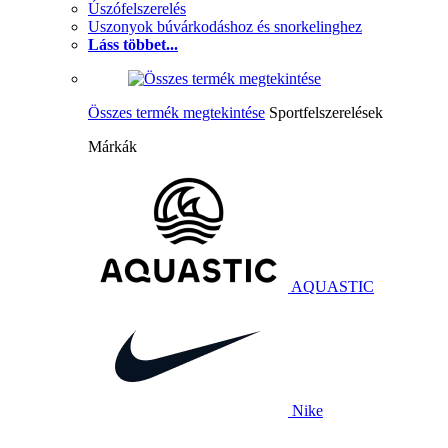
Úszófelszerelés
Uszonyok búvárkodáshoz és snorkelinghez
Láss többet...
Összes termék megtekintése
Sportfelszerelések
Márkák
AQUASTIC
Nike