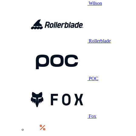
Wilson
Rollerblade
POC
Fox