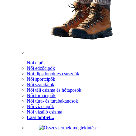
Női cipők
Női edzőcipők
Női flip-flopok és csúszdák
Női sportcipők
Női szandálok
Női téli csizma és hótaposók
Női tornacipők
Női túra- és túrabakancsok
Női vízi cipők
Női vizálló csizma
Láss többet...