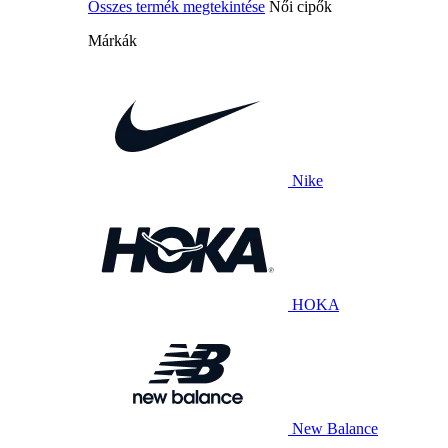
Összes termék megtekintése
Női cipők
Márkák
Nike
HOKA
New Balance