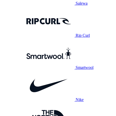
Salewa
Rip Curl
Smartwool
Nike