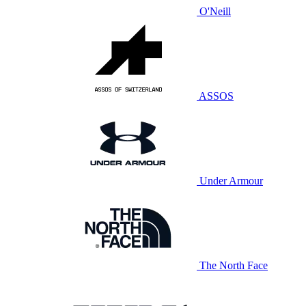
O'Neill
ASSOS
Under Armour
The North Face