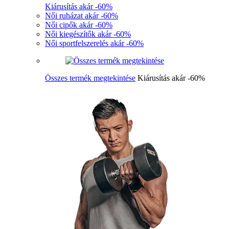
Kiárusítás akár -60%
Női ruházat akár -60%
Női cipők akár -60%
Női kiegészítők akár -60%
Női sportfelszerelés akár -60%
Összes termék megtekintése
Kiárusítás akár -60%