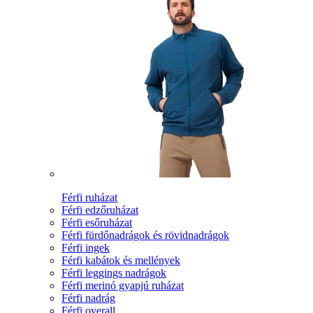
Férfi ruházat
Férfi edzőruházat
Férfi esőruházat
Férfi fürdőnadrágok és rövidnadrágok
Férfi ingek
Férfi kabátok és mellények
Férfi leggings nadrágok
Férfi merinó gyapjú ruházat
Férfi nadrág
Férfi overall