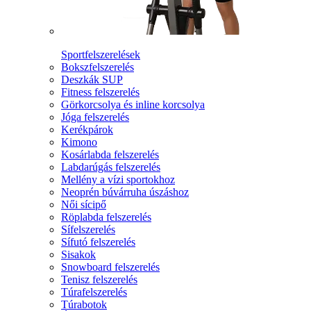
Sportfelszerelések
Bokszfelszerelés
Deszkák SUP
Fitness felszerelés
Görkorcsolya és inline korcsolya
Jóga felszerelés
Kerékpárok
Kimono
Kosárlabda felszerelés
Labdarúgás felszerelés
Mellény a vízi sportokhoz
Neoprén búvárruha úszáshoz
Női sícipő
Röplabda felszerelés
Sífelszerelés
Sífutó felszerelés
Sisakok
Snowboard felszerelés
Tenisz felszerelés
Túrafelszerelés
Túrabotok