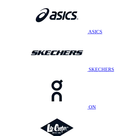
ASICS
SKECHERS
ON