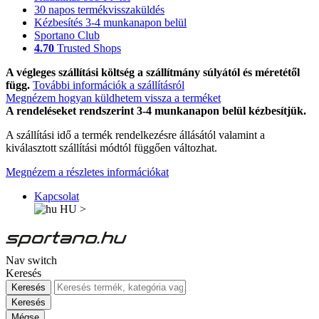
30 napos termékvisszaküldés
Kézbesítés 3-4 munkanapon belül
Sportano Club
4.70
Trusted Shops
A végleges szállítási költség a szállítmány súlyától és méretétől
függ.
További információk a szállításról
Megnézem hogyan küldhetem vissza a terméket
A rendeléseket rendszerint 3-4 munkanapon belül kézbesítjük.
A szállítási idő a termék rendelkezésre állásától valamint a
kiválasztott szállítási módtól függően változhat.
Megnézem a részletes információkat
Kapcsolat
HU
>
Nav switch
Keresés
Keresés
Keresés
Mégse