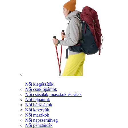
Női kiegészítők
Női csuklópántok
Női csősálak, maszkok és sálak
Női fejpántok
Női hátizsákok
Női kesztyűk
Női maszkok
Női napszemüveg
Női pénztárcák