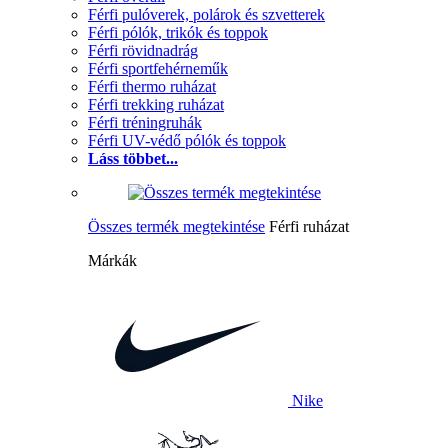
Férfi pulóverek, polárok és szvetterek
Férfi pólók, trikók és toppok
Férfi rövidnadrág
Férfi sportfehérneműk
Férfi thermo ruházat
Férfi trekking ruházat
Férfi tréningruhák
Férfi UV-védő pólók és toppok
Láss többet...
Összes termék megtekintése
Férfi ruházat
Márkák
Nike