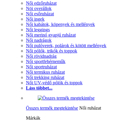
Női edzőruházat
Nöi overállok
Női esőruházat
Női ingek
Női kabátok, köpenyek és mellények
Női leggings
Női merinó gyapjú ruházat
Női nadrágok
Női pulóverek, polárok és kötött mellények
Női pólók, trikók és toppok
Női rövidnadrág
Női sportfehérneműk
Női sportruházat
Női termikus ruházat
Női trekking ruházat
Női UV-védő pólók és toppok
Láss többet...
Összes termék megtekintése
Női ruházat
Márkák