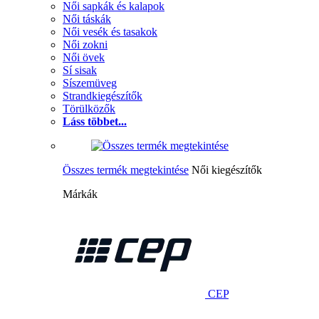
Női sapkák és kalapok
Női táskák
Női vesék és tasakok
Női zokni
Női övek
Sí sisak
Síszemüveg
Strandkiegészítők
Törülközők
Láss többet...
Összes termék megtekintése
Női kiegészítők
Márkák
CEP