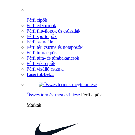
Férfi cipők
Férfi edzőcipők
Férfi flip-flopok és csúszdák
Férfi sportcipők
Férfi szandálok
Férfi téli csizma és hótaposók
Férfi tornacipők
Férfi túra- és túrabakancsok
Férfi vízi cipők
Férfi vizálló csizma
Láss többet...
Összes termék megtekintése
Férfi cipők
Márkák