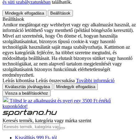
és süti szabályzatunkban
találhatók.
Mindegyik elfogadása
Beállítások
Beállítások
Amikor meglátogat egy webhelyet vagy egy alkalmazást használ, az
információ letölthető vagy menthető (például böngészőn keresztül).
Mivel azt szeretnénk, hogy Ön döntse el, hogyan használja
szolgáltatásainkat, bizonyos típusú cookie-k vagy hasonló
technológiák használatát saját maga szabályozhatja. Kattintson az
egyes kategóriák fejlécére, ha többet szeretne megtudni, és
módosíthatja beállításait. Ha elutasít bizonyos sütiket vagy hasonló
technológiákat, az nem alapvető tartalom megjelenítését vagy
szolgáltatásaink bizonyos funkcióinak elérhetetlenségét
eredményezheti.
Leírás kibontása
Leírás összecsukása
További információ
Kiválasztás jóváhagyása
Mindegyik elfogadása
Vissza a beállításokhoz
Töltsd le az alkalmazást és nyerj egy 3500 Ft értékű
kuponkódot!
Keresés termék, kategória vagy márka szerint
Kiszállítás 999 Ft- tól