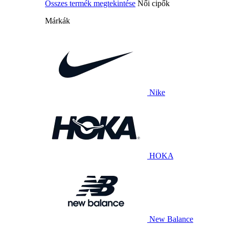
Összes termék megtekintése
Női cipők
Márkák
Nike
HOKA
New Balance