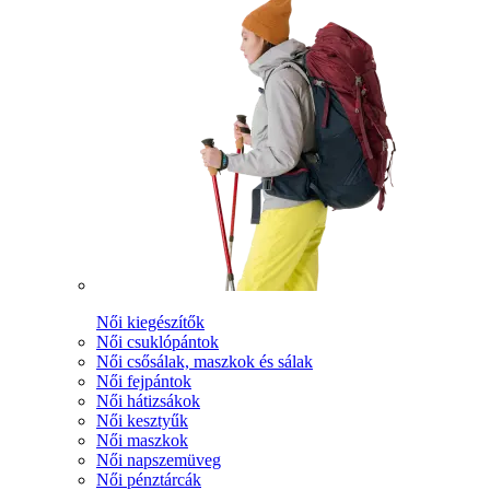
Női kiegészítők
Női csuklópántok
Női csősálak, maszkok és sálak
Női fejpántok
Női hátizsákok
Női kesztyűk
Női maszkok
Női napszemüveg
Női pénztárcák