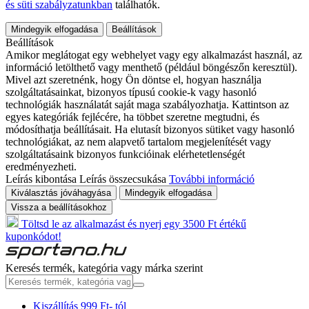
és süti szabályzatunkban
találhatók.
Mindegyik elfogadása
Beállítások
Beállítások
Amikor meglátogat egy webhelyet vagy egy alkalmazást használ, az
információ letölthető vagy menthető (például böngészőn keresztül).
Mivel azt szeretnénk, hogy Ön döntse el, hogyan használja
szolgáltatásainkat, bizonyos típusú cookie-k vagy hasonló
technológiák használatát saját maga szabályozhatja. Kattintson az
egyes kategóriák fejlécére, ha többet szeretne megtudni, és
módosíthatja beállításait. Ha elutasít bizonyos sütiket vagy hasonló
technológiákat, az nem alapvető tartalom megjelenítését vagy
szolgáltatásaink bizonyos funkcióinak elérhetetlenségét
eredményezheti.
Leírás kibontása
Leírás összecsukása
További információ
Kiválasztás jóváhagyása
Mindegyik elfogadása
Vissza a beállításokhoz
Töltsd le az alkalmazást és nyerj egy 3500 Ft értékű
kuponkódot!
Keresés termék, kategória vagy márka szerint
Kiszállítás 999 Ft- tól