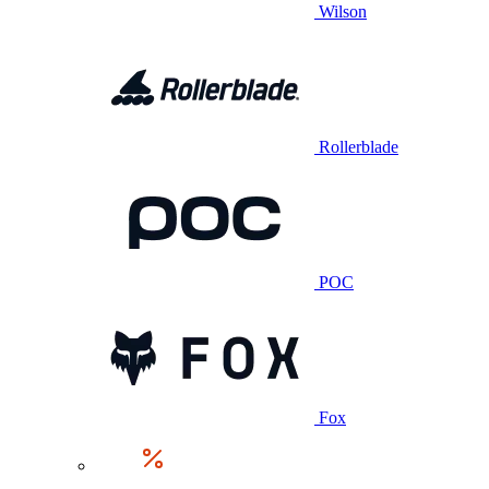
Wilson
Rollerblade
POC
Fox