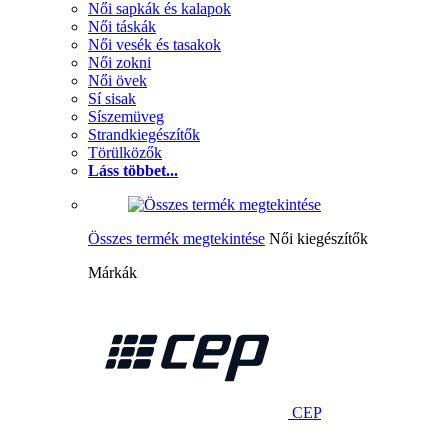
Női sapkák és kalapok
Női táskák
Női vesék és tasakok
Női zokni
Női övek
Sí sisak
Síszemüveg
Strandkiegészítők
Törülközők
Láss többet...
Összes termék megtekintése
Női kiegészítők
Márkák
CEP