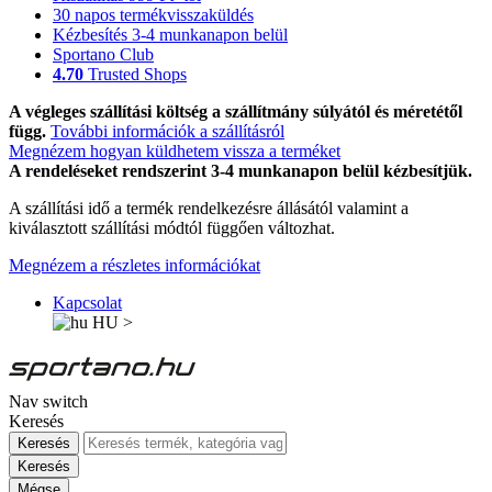
30 napos termékvisszaküldés
Kézbesítés 3-4 munkanapon belül
Sportano Club
4.70
Trusted Shops
A végleges szállítási költség a szállítmány súlyától és méretétől
függ.
További információk a szállításról
Megnézem hogyan küldhetem vissza a terméket
A rendeléseket rendszerint 3-4 munkanapon belül kézbesítjük.
A szállítási idő a termék rendelkezésre állásától valamint a
kiválasztott szállítási módtól függően változhat.
Megnézem a részletes információkat
Kapcsolat
HU
>
Nav switch
Keresés
Keresés
Keresés
Mégse