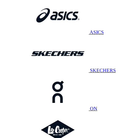
ASICS
SKECHERS
ON