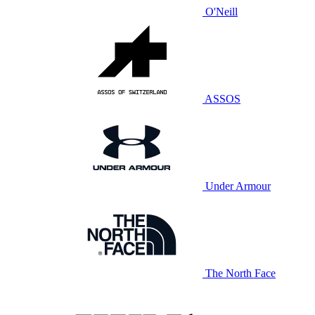
O'Neill
ASSOS
Under Armour
The North Face