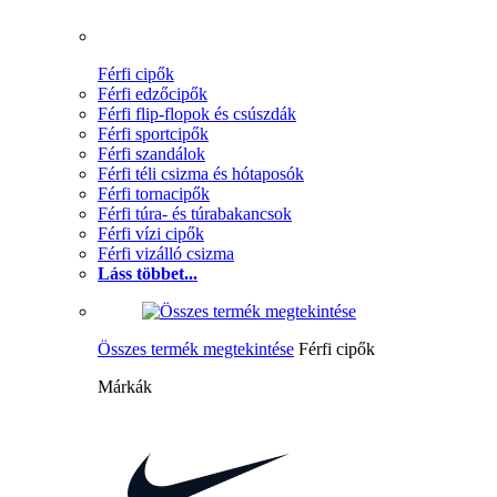
Férfi cipők
Férfi edzőcipők
Férfi flip-flopok és csúszdák
Férfi sportcipők
Férfi szandálok
Férfi téli csizma és hótaposók
Férfi tornacipők
Férfi túra- és túrabakancsok
Férfi vízi cipők
Férfi vizálló csizma
Láss többet...
Összes termék megtekintése
Férfi cipők
Márkák