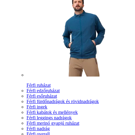
Férfi ruházat
Férfi edzőruházat
Férfi esőruházat
Férfi fürdőnadrágok és rövidnadrágok
Férfi ingek
Férfi kabátok és mellények
Férfi leggings nadrágok
Férfi merinó gyapjú ruházat
Férfi nadrág
Férfi overall