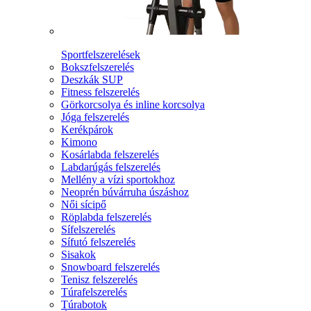
Sportfelszerelések
Bokszfelszerelés
Deszkák SUP
Fitness felszerelés
Görkorcsolya és inline korcsolya
Jóga felszerelés
Kerékpárok
Kimono
Kosárlabda felszerelés
Labdarúgás felszerelés
Mellény a vízi sportokhoz
Neoprén búvárruha úszáshoz
Női sícipő
Röplabda felszerelés
Sífelszerelés
Sífutó felszerelés
Sisakok
Snowboard felszerelés
Tenisz felszerelés
Túrafelszerelés
Túrabotok