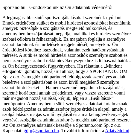
Sportano.hu - Gondoskodunk az Ön adatainak védelméről
A legmagasabb szintű sportszolgáltatásokat szeretnénk nyújtani.
Ennek érdekében sütiket és mobil hirdetési azonosítókat használunk,
amelyek biztosítják a szolgáltatás megfelelő működését, és
amennyiben hozzájárulását megadja, analitikai és hirdetés személyre
szabási célokra is felhasználjuk. Ez magában foglalja a személyre
szabott tartalmak és hirdetések megjelenítését, amelyek az Ön
érdeklődési köreihez igazodnak, valamint ezek hatékonyságának
mérését. A sütik és mobil hirdetési azonosítók személyre szabott és
nem személyre szabott reklámtevékenységekhez is felhasználhatók -
az Ön beleegyezésének függvényében. Ha rákattint a „Mindent
elfogadok” gombra, hozzájárul ahhoz, hogy a SPORTANO.COM
Sp. z o.o. és megbízható partnerei feldolgozzák személyes adatait,
beleértve a szolgáltatásban és azon kívül megjelenő személyre
szabott hirdetéseket is. Ha nem szeretné megadni a hozzájárulást,
szeretné korlátozni annak terjedelmét, vagy vissza szeretné vonni
már megadott hozzájárulását, kérjük, lépjen a „Beállítások”
menüpontra. Amennyiben a sütik személyes adatokat tartalmaznak,
azok feldolgozása az adminisztrátor jogos érdekén alapul, amely a
szolgáltatások magas szintű nyújtását és a marketingtevékenységek
végzését szolgálja az adminisztrátor és megbízható partnerei részére.
Az Ön személyes adatainak kezelője a Sportano.com Sp. z o.o.
Kapcsolat:
gdpr@sportano.hu
. További információk a
Adatvédelmi