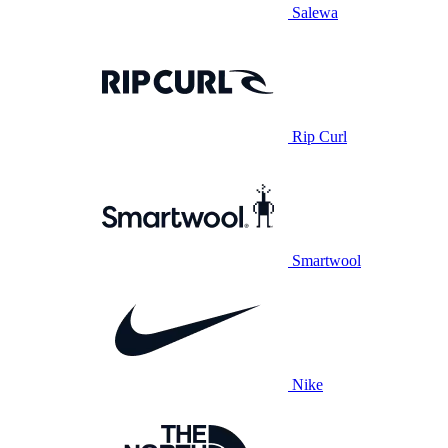
Salewa
Rip Curl
Smartwool
Nike