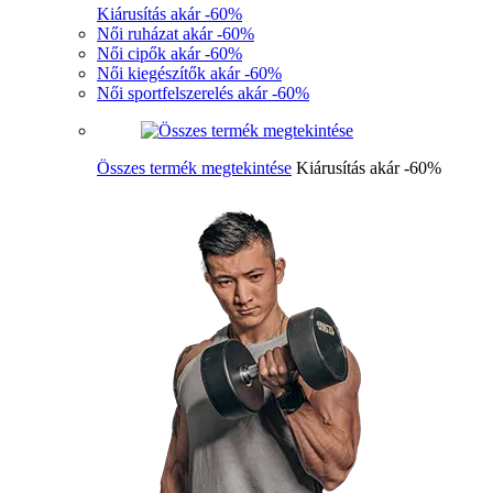
Kiárusítás akár -60%
Női ruházat akár -60%
Női cipők akár -60%
Női kiegészítők akár -60%
Női sportfelszerelés akár -60%
Összes termék megtekintése
Kiárusítás akár -60%