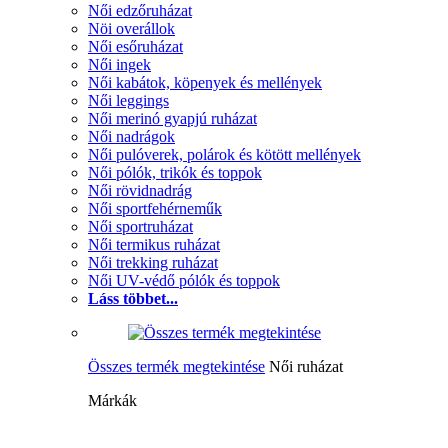
Női edzőruházat
Nöi overállok
Női esőruházat
Női ingek
Női kabátok, köpenyek és mellények
Női leggings
Női merinó gyapjú ruházat
Női nadrágok
Női pulóverek, polárok és kötött mellények
Női pólók, trikók és toppok
Női rövidnadrág
Női sportfehérneműk
Női sportruházat
Női termikus ruházat
Női trekking ruházat
Női UV-védő pólók és toppok
Láss többet...
Összes termék megtekintése
Női ruházat
Márkák