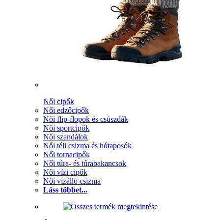
Női cipők
Női edzőcipők
Női flip-flopok és csúszdák
Női sportcipők
Női szandálok
Női téli csizma és hótaposók
Női tornacipők
Női túra- és túrabakancsok
Női vízi cipők
Női vizálló csizma
Láss többet...