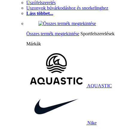
Úszófelszerelés
Uszonyok búvárkodáshoz és snorkelinghez
Láss többet...
Összes termék megtekintése
Sportfelszerelések
Márkák
AQUASTIC
Nike