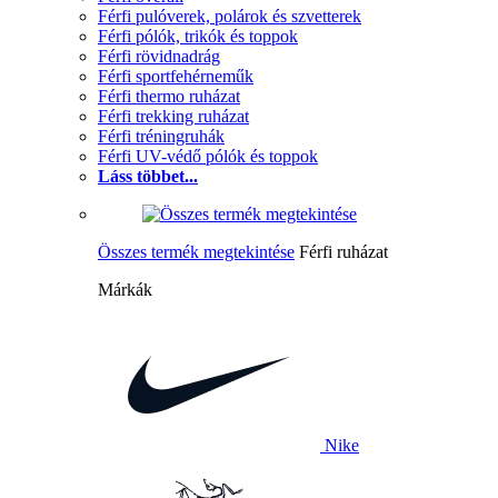
Férfi pulóverek, polárok és szvetterek
Férfi pólók, trikók és toppok
Férfi rövidnadrág
Férfi sportfehérneműk
Férfi thermo ruházat
Férfi trekking ruházat
Férfi tréningruhák
Férfi UV-védő pólók és toppok
Láss többet...
Összes termék megtekintése
Férfi ruházat
Márkák
Nike