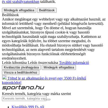
és süti szabályzatunkban
találhatók.
Mindegyik elfogadása
Beállítások
Beállítások
Amikor meglátogat egy webhelyet vagy egy alkalmazást használ, az
információ letölthető vagy menthető (például böngészőn keresztül).
Mivel azt szeretnénk, hogy Ön döntse el, hogyan használja
szolgáltatásainkat, bizonyos típusú cookie-k vagy hasonló
technológiák használatát saját maga szabályozhatja. Kattintson az
egyes kategóriák fejlécére, ha többet szeretne megtudni, és
módosíthatja beállításait. Ha elutasít bizonyos sütiket vagy hasonló
technológiákat, az nem alapvető tartalom megjelenítését vagy
szolgáltatásaink bizonyos funkcióinak elérhetetlenségét
eredményezheti.
Leírás kibontása
Leírás összecsukása
További információ
Kiválasztás jóváhagyása
Mindegyik elfogadása
Vissza a beállításokhoz
Töltsd le az alkalmazást és nyerj egy 3500 Ft értékű
kuponkódot!
Keresés termék, kategória vagy márka szerint
Kiszállítás 999 Ft- tól