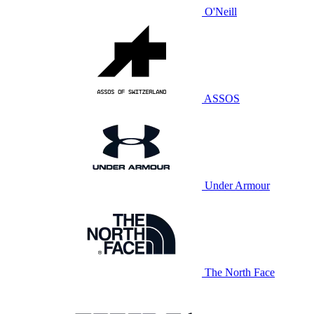
O'Neill
ASSOS
Under Armour
The North Face