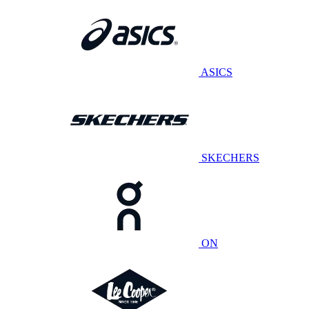
ASICS
SKECHERS
ON