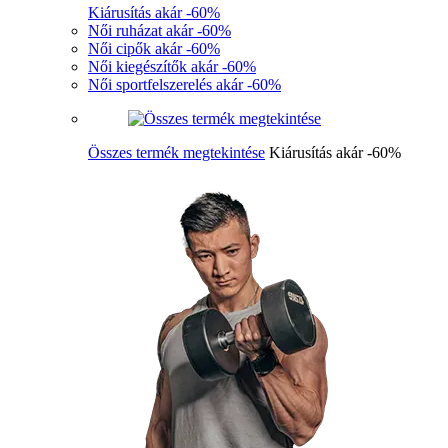
Kiárusítás akár -60%
Női ruházat akár -60%
Női cipők akár -60%
Női kiegészítők akár -60%
Női sportfelszerelés akár -60%
Összes termék megtekintése
Kiárusítás akár -60%