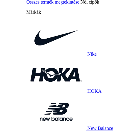
Összes termék megtekintése
Női cipők
Márkák
Nike
HOKA
New Balance