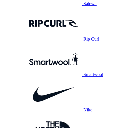
Salewa
Rip Curl
Smartwool
Nike