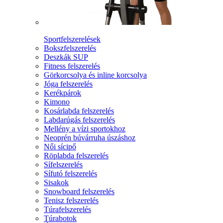
Sportfelszerelések
Bokszfelszerelés
Deszkák SUP
Fitness felszerelés
Görkorcsolya és inline korcsolya
Jóga felszerelés
Kerékpárok
Kimono
Kosárlabda felszerelés
Labdarúgás felszerelés
Mellény a vízi sportokhoz
Neoprén búvárruha úszáshoz
Női sícipő
Röplabda felszerelés
Sífelszerelés
Sífutó felszerelés
Sisakok
Snowboard felszerelés
Tenisz felszerelés
Túrafelszerelés
Túrabotok