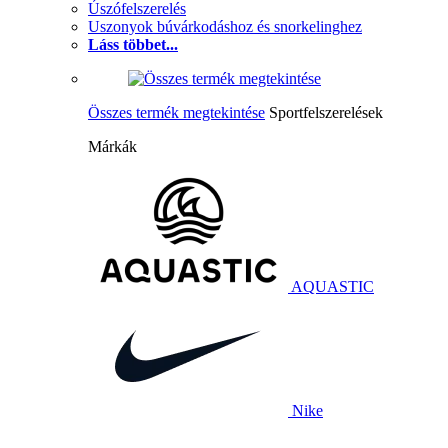
Úszófelszerelés
Uszonyok búvárkodáshoz és snorkelinghez
Láss többet...
Összes termék megtekintése
Sportfelszerelések
Márkák
AQUASTIC
Nike