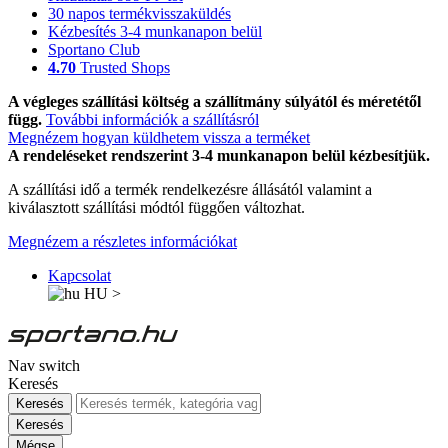
30 napos termékvisszaküldés
Kézbesítés 3-4 munkanapon belül
Sportano Club
4.70
Trusted Shops
A végleges szállítási költség a szállítmány súlyától és méretétől
függ.
További információk a szállításról
Megnézem hogyan küldhetem vissza a terméket
A rendeléseket rendszerint 3-4 munkanapon belül kézbesítjük.
A szállítási idő a termék rendelkezésre állásától valamint a
kiválasztott szállítási módtól függően változhat.
Megnézem a részletes információkat
Kapcsolat
HU
>
Nav switch
Keresés
Keresés
Keresés
Mégse