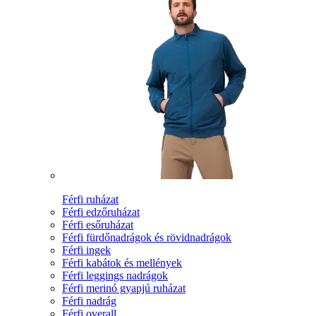
Férfi ruházat
Férfi edzőruházat
Férfi esőruházat
Férfi fürdőnadrágok és rövidnadrágok
Férfi ingek
Férfi kabátok és mellények
Férfi leggings nadrágok
Férfi merinó gyapjú ruházat
Férfi nadrág
Férfi overall