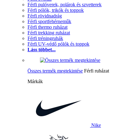
Férfi pulóverek, polárok és szvetterek
Férfi pólók, trikók és toppok
Férfi rövidnadrág
Férfi sportfehérneműk
Férfi thermo ruházat
Férfi trekking ruházat
Férfi tréningruhák
Férfi UV-védő pólók és toppok
Láss többet...
Összes termék megtekintése
Férfi ruházat
Márkák
Nike