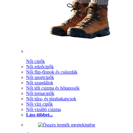
Női cipők
Női edzőcipők
Női flip-flopok és csúszdák
Női sportcipők
Női szandálok
Női téli csizma és hótaposók
Női tornacipők
Női túra- és túrabakancsok
Női vízi cipők
Női vizálló csizma
Láss többet...