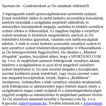
Sportano.hu - Gondoskodunk az Ön adatainak védelméről
A legmagasabb szintű sportszolgáltatásokat szeretnénk nyújtani.
Ennek érdekében sütiket és mobil hirdetési azonosítókat használunk,
amelyek biztosítják a szolgáltatás megfelelő működését, és
amennyiben hozzájárulását megadja, analitikai és hirdetés személyre
szabási célokra is felhasználjuk. Ez magában foglalja a személyre
szabott tartalmak és hirdetések megjelenítését, amelyek az Ön
érdeklődési köreihez igazodnak, valamint ezek hatékonyságának
mérését. A sütik és mobil hirdetési azonosítók személyre szabott és
nem személyre szabott reklámtevékenységekhez is felhasználhatók -
az Ön beleegyezésének függvényében. Ha rákattint a „Mindent
elfogadok” gombra, hozzájárul ahhoz, hogy a SPORTANO.COM
Sp. z o.o. és megbízható partnerei feldolgozzák személyes adatait,
beleértve a szolgáltatásban és azon kívül megjelenő személyre
szabott hirdetéseket is. Ha nem szeretné megadni a hozzájárulást,
szeretné korlátozni annak terjedelmét, vagy vissza szeretné vonni
már megadott hozzájárulását, kérjük, lépjen a „Beállítások”
menüpontra. Amennyiben a sütik személyes adatokat tartalmaznak,
azok feldolgozása az adminisztrátor jogos érdekén alapul, amely a
szolgáltatások magas szintű nyújtását és a marketingtevékenységek
végzését szolgálja az adminisztrátor és megbízható partnerei részére.
Az Ön személyes adatainak kezelője a Sportano.com Sp. z o.o.
Kapcsolat:
gdpr@sportano.hu
. További információk a
Adatvédelmi