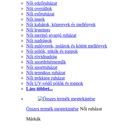
Női edzőruházat
Nöi overállok
Női esőruházat
Női ingek
Női kabátok, köpenyek és mellények
Női leggings
Női merinó gyapjú ruházat
Női nadrágok
Női pulóverek, polárok és kötött mellények
Női pólók, trikók és toppok
Női rövidnadrág
Női sportfehérneműk
Női sportruházat
Női termikus ruházat
Női trekking ruházat
Női UV-védő pólók és toppok
Láss többet...
Összes termék megtekintése
Női ruházat
Márkák