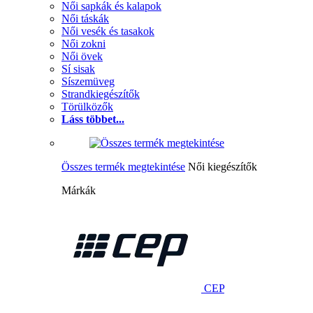
Női sapkák és kalapok
Női táskák
Női vesék és tasakok
Női zokni
Női övek
Sí sisak
Síszemüveg
Strandkiegészítők
Törülközők
Láss többet...
Összes termék megtekintése
Női kiegészítők
Márkák
CEP