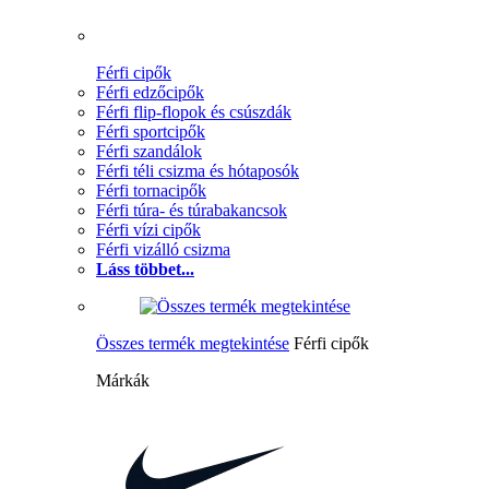
Férfi cipők
Férfi edzőcipők
Férfi flip-flopok és csúszdák
Férfi sportcipők
Férfi szandálok
Férfi téli csizma és hótaposók
Férfi tornacipők
Férfi túra- és túrabakancsok
Férfi vízi cipők
Férfi vizálló csizma
Láss többet...
Összes termék megtekintése
Férfi cipők
Márkák