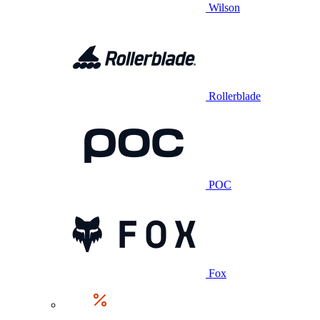
Wilson
Rollerblade
POC
Fox