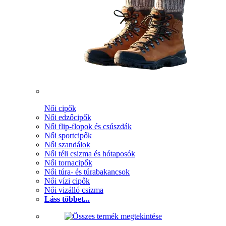
Női cipők
Női edzőcipők
Női flip-flopok és csúszdák
Női sportcipők
Női szandálok
Női téli csizma és hótaposók
Női tornacipők
Női túra- és túrabakancsok
Női vízi cipők
Női vizálló csizma
Láss többet...