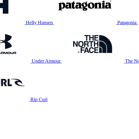
Helly Hansen
Patagonia
Under Armour
The No
Rip Curl