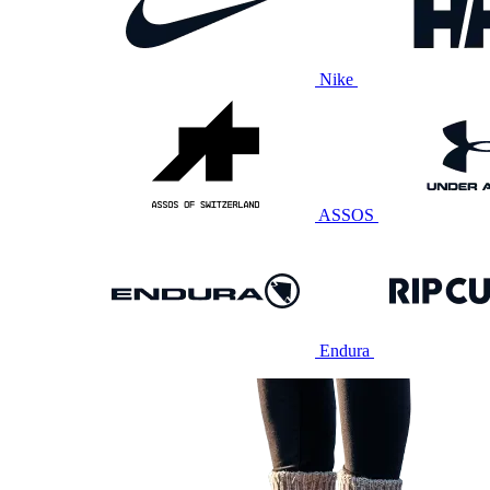
Nike
ASSOS
Endura