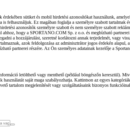
k érdekében sütiket és mobil hirdetési azonosítókat használunk, amelye
ra is felhasználjuk. Ez magában foglalja a személyre szabott tartalmak 
hirdetési azonosítók személyre szabott és nem személyre szabott rekl
l ahhoz, hogy a SPORTANO.COM Sp. z o.o. és megbízható partnerei fel
gadni a hozzájárulást, szeretné korlátozni annak terjedelmét, vagy viss
almaznak, azok feldolgozása az adminisztrátor jogos érdekén alapul, am
ízható partnerei részére. Az Ön személyes adatainak kezelője a Sporta
formáció letölthető vagy menthető (például böngészőn keresztül). Mive
 használatát saját maga szabályozhatja. Kattintson az egyes kategóriák f
vető tartalom megjelenítését vagy szolgáltatásaink bizonyos funkcióina