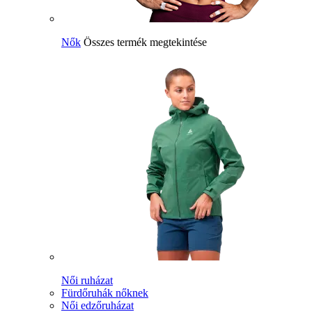
Nők
Összes termék megtekintése
Női ruházat
Fürdőruhák nőknek
Női edzőruházat