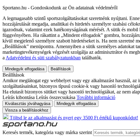
Sportano.hu - Gondoskodunk az Ön adatainak védelméről
A legmagasabb szintű sportszolgáltatásokat szeretnénk nyújtani. Enne
hozzájárulását megadja, analitikai és hirdetés személyre szabási célok
igazodnak, valamint ezek hatékonyságának mérését. A sütik és mobil 
függvényében. Ha rákattint a „Mindent elfogadok” gombra, hozzájáru
kívül megjelenő személyre szabott hirdetéseket is. Ha nem szeretné me
„Beállítások” menüpontra. Amennyiben a sütik személyes adatokat tart
marketingtevékenységek végzését szolgálja az adminisztrátor és megb
a
Adatvédelmi és süti szabályzatunkban
találhatók.
Mindegyik elfogadása
Beállítások
Beállítások
Amikor meglátogat egy webhelyet vagy egy alkalmazást használ, az in
szolgáltatásainkat, bizonyos típusú cookie-k vagy hasonló technológiák
Ha elutasít bizonyos sütiket vagy hasonló technológiákat, az nem alap
Leírás kibontása
Leírás összecsukása
További információ
Kiválasztás jóváhagyása
Mindegyik elfogadása
Vissza a beállításokhoz
Töltsd le az alkalmazást és nyerj egy 3500 Ft értékű kuponkódot!
Keresés termék, kategória vagy márka szerint