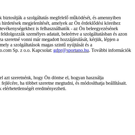
k biztosítják a szolgáltatás megfelelő működését, és amennyiben
és hirdetések megjelenítését, amelyek az Ön érdeklődési köreihez
ámtevékenységekhez is felhasználhatók - az Ön beleegyezésének
dolgozzák személyes adatait, beleértve a szolgáltatásban és azon
za szeretné vonni már megadott hozzájárulását, kérjük, lépjen a
ely a szolgáltatások magas szintű nyújtását és a
no.com Sp. z o.o. Kapcsolat:
gdpr@sportano.hu
. További információk
l azt szeretnénk, hogy Ön döntse el, hogyan használja
ejlécére, ha többet szeretne megtudni, és módosíthatja beállításait.
k elérhetetlenségét eredményezheti.