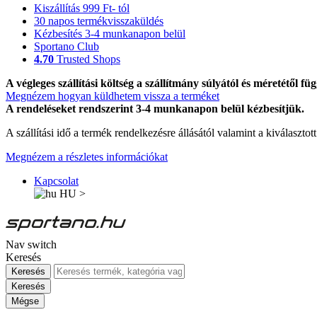
Kiszállítás 999 Ft- tól
30 napos termékvisszaküldés
Kézbesítés 3-4 munkanapon belül
Sportano Club
4.70
Trusted Shops
A végleges szállítási költség a szállítmány súlyától és méretétől füg
Megnézem hogyan küldhetem vissza a terméket
A rendeléseket rendszerint 3-4 munkanapon belül kézbesítjük.
A szállítási idő a termék rendelkezésre állásától valamint a kiválasztot
Megnézem a részletes információkat
Kapcsolat
HU
>
Nav switch
Keresés
Keresés
Keresés
Mégse