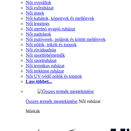
Nöi overállok
Női esőruházat
Női ingek
Női kabátok, köpenyek és mellények
Női leggings
Női merinó gyapjú ruházat
Női nadrágok
Női pulóverek, polárok és kötött mellények
Női pólók, trikók és toppok
Női rövidnadrág
Női sportfehérneműk
Női sportruházat
Női termikus ruházat
Női trekking ruházat
Női UV-védő pólók és toppok
Láss többet...
Összes termék megtekintése
Női ruházat
Márkák