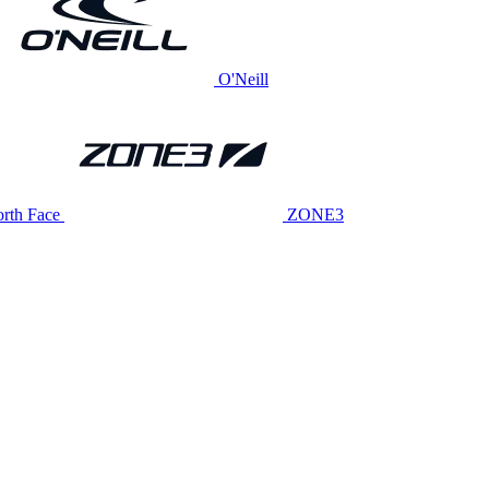
O'Neill
rth Face
ZONE3