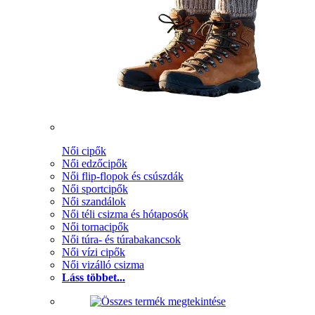
Női cipők
Női edzőcipők
Női flip-flopok és csúszdák
Női sportcipők
Női szandálok
Női téli csizma és hótaposók
Női tornacipők
Női túra- és túrabakancsok
Női vízi cipők
Női vizálló csizma
Láss többet...