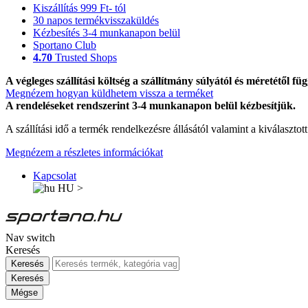
Kiszállítás 999 Ft- tól
30 napos termékvisszaküldés
Kézbesítés 3-4 munkanapon belül
Sportano Club
4.70
Trusted Shops
A végleges szállítási költség a szállítmány súlyától és méretétől füg
Megnézem hogyan küldhetem vissza a terméket
A rendeléseket rendszerint 3-4 munkanapon belül kézbesítjük.
A szállítási idő a termék rendelkezésre állásától valamint a kiválasztot
Megnézem a részletes információkat
Kapcsolat
HU
>
Nav switch
Keresés
Keresés
Keresés
Mégse