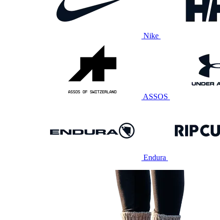
Nike
ASSOS
Endura