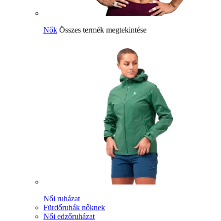
Nők
Összes termék megtekintése
Női ruházat
Fürdőruhák nőknek
Női edzőruházat