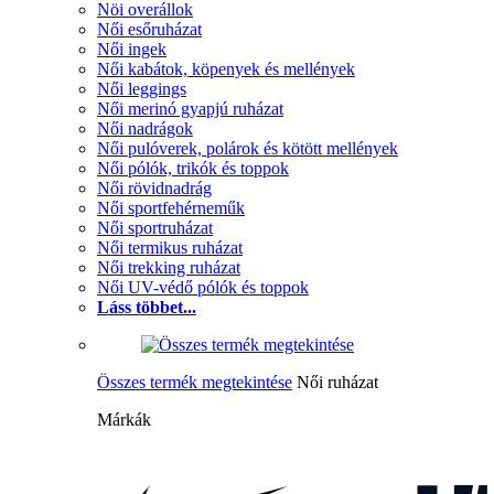
Nöi overállok
Női esőruházat
Női ingek
Női kabátok, köpenyek és mellények
Női leggings
Női merinó gyapjú ruházat
Női nadrágok
Női pulóverek, polárok és kötött mellények
Női pólók, trikók és toppok
Női rövidnadrág
Női sportfehérneműk
Női sportruházat
Női termikus ruházat
Női trekking ruházat
Női UV-védő pólók és toppok
Láss többet...
Összes termék megtekintése
Női ruházat
Márkák