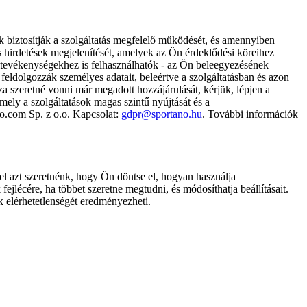
k biztosítják a szolgáltatás megfelelő működését, és amennyiben
és hirdetések megjelenítését, amelyek az Ön érdeklődési köreihez
ámtevékenységekhez is felhasználhatók - az Ön beleegyezésének
dolgozzák személyes adatait, beleértve a szolgáltatásban és azon
za szeretné vonni már megadott hozzájárulását, kérjük, lépjen a
ely a szolgáltatások magas szintű nyújtását és a
no.com Sp. z o.o. Kapcsolat:
gdpr@sportano.hu
. További információk
l azt szeretnénk, hogy Ön döntse el, hogyan használja
ejlécére, ha többet szeretne megtudni, és módosíthatja beállításait.
k elérhetetlenségét eredményezheti.