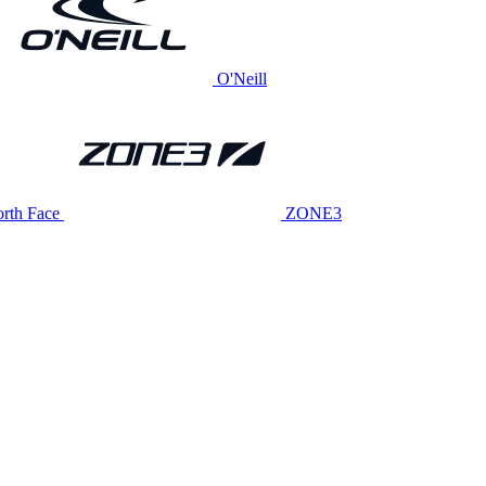
O'Neill
rth Face
ZONE3