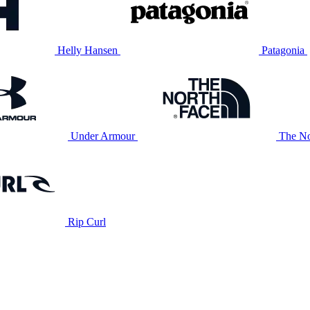
Helly Hansen
Patagonia
Under Armour
The No
Rip Curl