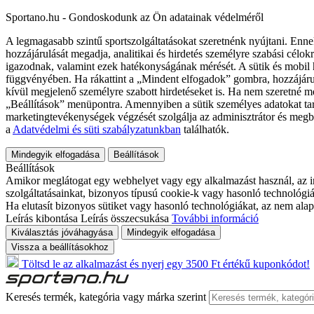
Sportano.hu - Gondoskodunk az Ön adatainak védelméről
A legmagasabb szintű sportszolgáltatásokat szeretnénk nyújtani. Enne
hozzájárulását megadja, analitikai és hirdetés személyre szabási célok
igazodnak, valamint ezek hatékonyságának mérését. A sütik és mobil 
függvényében. Ha rákattint a „Mindent elfogadok” gombra, hozzájáru
kívül megjelenő személyre szabott hirdetéseket is. Ha nem szeretné me
„Beállítások” menüpontra. Amennyiben a sütik személyes adatokat tart
marketingtevékenységek végzését szolgálja az adminisztrátor és megb
a
Adatvédelmi és süti szabályzatunkban
találhatók.
Mindegyik elfogadása
Beállítások
Beállítások
Amikor meglátogat egy webhelyet vagy egy alkalmazást használ, az in
szolgáltatásainkat, bizonyos típusú cookie-k vagy hasonló technológiák
Ha elutasít bizonyos sütiket vagy hasonló technológiákat, az nem alap
Leírás kibontása
Leírás összecsukása
További információ
Kiválasztás jóváhagyása
Mindegyik elfogadása
Vissza a beállításokhoz
Töltsd le az alkalmazást és nyerj egy 3500 Ft értékű kuponkódot!
Keresés termék, kategória vagy márka szerint