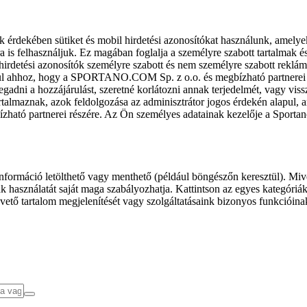
k érdekében sütiket és mobil hirdetési azonosítókat használunk, amelye
ra is felhasználjuk. Ez magában foglalja a személyre szabott tartalmak 
hirdetési azonosítók személyre szabott és nem személyre szabott rekl
l ahhoz, hogy a SPORTANO.COM Sp. z o.o. és megbízható partnerei fel
gadni a hozzájárulást, szeretné korlátozni annak terjedelmét, vagy viss
almaznak, azok feldolgozása az adminisztrátor jogos érdekén alapul, am
ízható partnerei részére. Az Ön személyes adatainak kezelője a Sporta
formáció letölthető vagy menthető (például böngészőn keresztül). Mive
 használatát saját maga szabályozhatja. Kattintson az egyes kategóriák f
vető tartalom megjelenítését vagy szolgáltatásaink bizonyos funkcióina