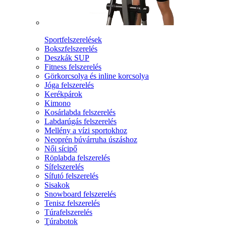
Sportfelszerelések
Bokszfelszerelés
Deszkák SUP
Fitness felszerelés
Görkorcsolya és inline korcsolya
Jóga felszerelés
Kerékpárok
Kimono
Kosárlabda felszerelés
Labdarúgás felszerelés
Mellény a vízi sportokhoz
Neoprén búvárruha úszáshoz
Női sícipő
Röplabda felszerelés
Sífelszerelés
Sífutó felszerelés
Sisakok
Snowboard felszerelés
Tenisz felszerelés
Túrafelszerelés
Túrabotok