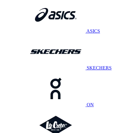
ASICS
SKECHERS
ON