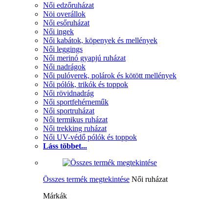
Női edzőruházat
Nöi overállok
Női esőruházat
Női ingek
Női kabátok, köpenyek és mellények
Női leggings
Női merinó gyapjú ruházat
Női nadrágok
Női pulóverek, polárok és kötött mellények
Női pólók, trikók és toppok
Női rövidnadrág
Női sportfehérneműk
Női sportruházat
Női termikus ruházat
Női trekking ruházat
Női UV-védő pólók és toppok
Láss többet...
Összes termék megtekintése
Női ruházat
Márkák