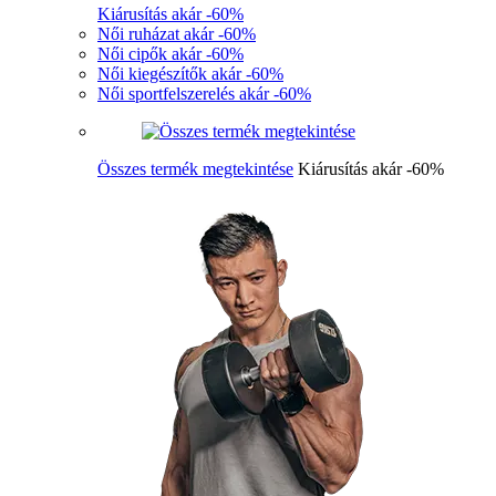
Kiárusítás akár -60%
Női ruházat akár -60%
Női cipők akár -60%
Női kiegészítők akár -60%
Női sportfelszerelés akár -60%
Összes termék megtekintése
Kiárusítás akár -60%