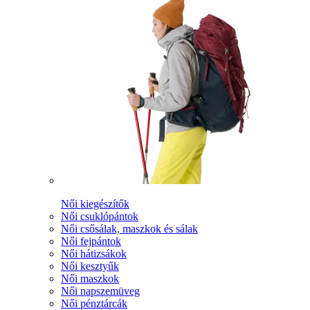
Női kiegészítők
Női csuklópántok
Női csősálak, maszkok és sálak
Női fejpántok
Női hátizsákok
Női kesztyűk
Női maszkok
Női napszemüveg
Női pénztárcák