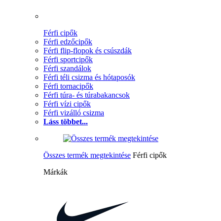
Férfi cipők
Férfi edzőcipők
Férfi flip-flopok és csúszdák
Férfi sportcipők
Férfi szandálok
Férfi téli csizma és hótaposók
Férfi tornacipők
Férfi túra- és túrabakancsok
Férfi vízi cipők
Férfi vizálló csizma
Láss többet...
Összes termék megtekintése
Férfi cipők
Márkák