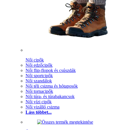
Női cipők
Női edzőcipők
Női flip-flopok és csúszdák
Női sportcipők
Női szandálok
Női téli csizma és hótaposók
Női tornacipők
Női túra- és túrabakancsok
Női vízi cipők
Női vizálló csizma
Láss többet...