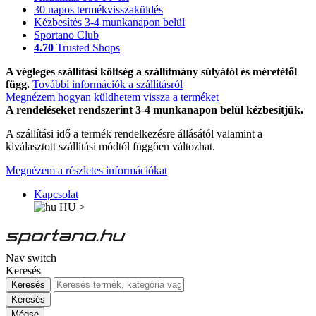
30 napos termékvisszaküldés
Kézbesítés 3-4 munkanapon belül
Sportano Club
4.70
Trusted Shops
A végleges szállítási költség a szállítmány súlyától és méretétől
függ.
További információk a szállításról
Megnézem hogyan küldhetem vissza a terméket
A rendeléseket rendszerint 3-4 munkanapon belül kézbesítjük.
A szállítási idő a termék rendelkezésre állásától valamint a
kiválasztott szállítási módtól függően változhat.
Megnézem a részletes információkat
Kapcsolat
HU
>
Nav switch
Keresés
Keresés
Keresés
Mégse