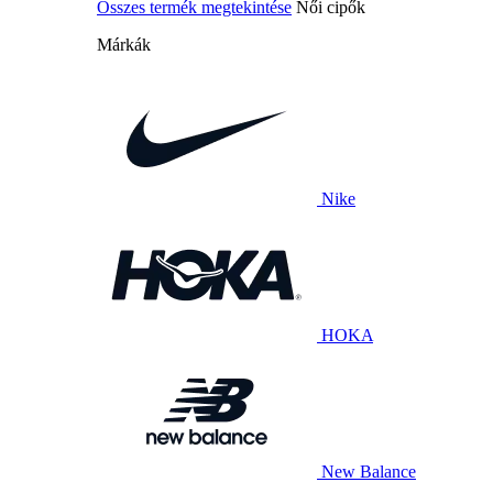
Összes termék megtekintése
Női cipők
Márkák
Nike
HOKA
New Balance