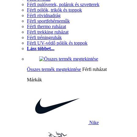
Férfi pulóverek, polárok és szvetterek
Férfi pólók, trikók és toppok
Férfi rövidnadrág
Férfi sportfehérneműk
Férfi thermo ruházat
Férfi trekking ruházat
Férfi tréningruhák
Férfi UV-védő pólók és toppok
Láss többet...
Összes termék megtekintése
Férfi ruházat
Márkák
Nike