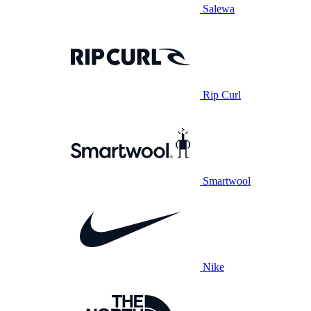
Salewa
Rip Curl
Smartwool
Nike