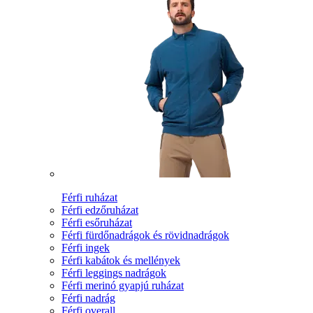
Férfi ruházat
Férfi edzőruházat
Férfi esőruházat
Férfi fürdőnadrágok és rövidnadrágok
Férfi ingek
Férfi kabátok és mellények
Férfi leggings nadrágok
Férfi merinó gyapjú ruházat
Férfi nadrág
Férfi overall