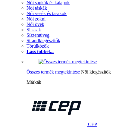
Női sapkák és kalapok
Női táskák
Női vesék és tasakok
Női zokni
Női övek
Sí sisak
Síszemüveg
Strandkiegészítők
Törülközők
Láss többet...
Összes termék megtekintése
Női kiegészítők
Márkák
CEP