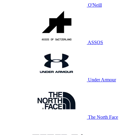
O'Neill
ASSOS
Under Armour
The North Face