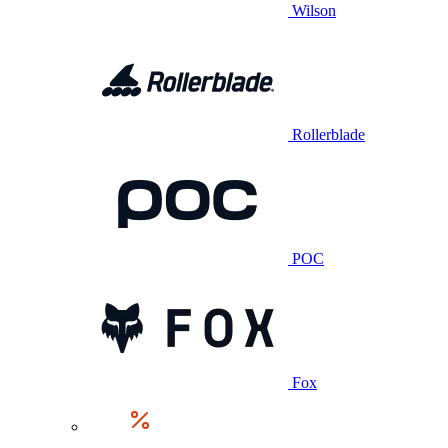
Wilson
Rollerblade
POC
Fox