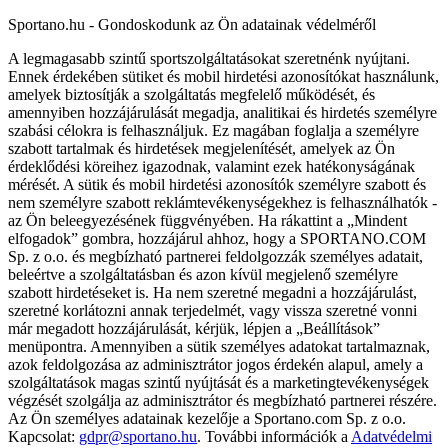
Sportano.hu - Gondoskodunk az Ön adatainak védelméről
A legmagasabb szintű sportszolgáltatásokat szeretnénk nyújtani.
Ennek érdekében sütiket és mobil hirdetési azonosítókat használunk,
amelyek biztosítják a szolgáltatás megfelelő működését, és
amennyiben hozzájárulását megadja, analitikai és hirdetés személyre
szabási célokra is felhasználjuk. Ez magában foglalja a személyre
szabott tartalmak és hirdetések megjelenítését, amelyek az Ön
érdeklődési köreihez igazodnak, valamint ezek hatékonyságának
mérését. A sütik és mobil hirdetési azonosítók személyre szabott és
nem személyre szabott reklámtevékenységekhez is felhasználhatók -
az Ön beleegyezésének függvényében. Ha rákattint a „Mindent
elfogadok” gombra, hozzájárul ahhoz, hogy a SPORTANO.COM
Sp. z o.o. és megbízható partnerei feldolgozzák személyes adatait,
beleértve a szolgáltatásban és azon kívül megjelenő személyre
szabott hirdetéseket is. Ha nem szeretné megadni a hozzájárulást,
szeretné korlátozni annak terjedelmét, vagy vissza szeretné vonni
már megadott hozzájárulását, kérjük, lépjen a „Beállítások”
menüpontra. Amennyiben a sütik személyes adatokat tartalmaznak,
azok feldolgozása az adminisztrátor jogos érdekén alapul, amely a
szolgáltatások magas szintű nyújtását és a marketingtevékenységek
végzését szolgálja az adminisztrátor és megbízható partnerei részére.
Az Ön személyes adatainak kezelője a Sportano.com Sp. z o.o.
Kapcsolat:
gdpr@sportano.hu
. További információk a
Adatvédelmi