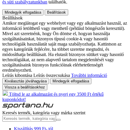
és süti szabályzatunkban
találhatók.
Mindegyik elfogadása
Beállítások
Beállítások
Amikor meglátogat egy webhelyet vagy egy alkalmazást használ, az
információ letölthető vagy menthető (például böngészőn keresztül).
Mivel azt szeretnénk, hogy Ön döntse el, hogyan használja
szolgáltatásainkat, bizonyos típusú cookie-k vagy hasonló
technológiák használatát saját maga szabályozhatja. Kattintson az
egyes kategóriák fejlécére, ha többet szeretne megtudni, és
módosíthatja beállításait. Ha elutasít bizonyos sütiket vagy hasonló
technológiákat, az nem alapvető tartalom megjelenítését vagy
szolgáltatásaink bizonyos funkcióinak elérhetetlenségét
eredményezheti.
Leírás kibontása
Leírás összecsukása
További információ
Kiválasztás jóváhagyása
Mindegyik elfogadása
Vissza a beállításokhoz
Töltsd le az alkalmazást és nyerj egy 3500 Ft értékű
kuponkódot!
Keresés termék, kategória vagy márka szerint
Kiszállítás 999 Ft- tól