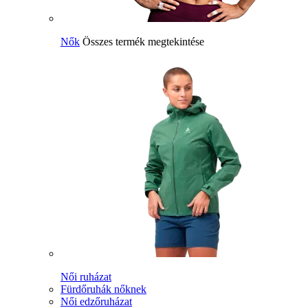
Nők
Összes termék megtekintése
Női ruházat
Fürdőruhák nőknek
Női edzőruházat