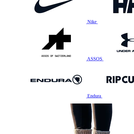
Nike
ASSOS
Endura