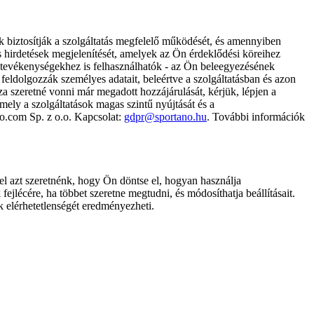
k biztosítják a szolgáltatás megfelelő működését, és amennyiben
és hirdetések megjelenítését, amelyek az Ön érdeklődési köreihez
ámtevékenységekhez is felhasználhatók - az Ön beleegyezésének
dolgozzák személyes adatait, beleértve a szolgáltatásban és azon
za szeretné vonni már megadott hozzájárulását, kérjük, lépjen a
ely a szolgáltatások magas szintű nyújtását és a
no.com Sp. z o.o. Kapcsolat:
gdpr@sportano.hu
. További információk
l azt szeretnénk, hogy Ön döntse el, hogyan használja
ejlécére, ha többet szeretne megtudni, és módosíthatja beállításait.
k elérhetetlenségét eredményezheti.