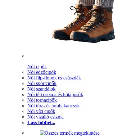
Női cipők
Női edzőcipők
Női flip-flopok és csúszdák
Női sportcipők
Női szandálok
Női téli csizma és hótaposók
Női tornacipők
Női túra- és túrabakancsok
Női vízi cipők
Női vizálló csizma
Láss többet...