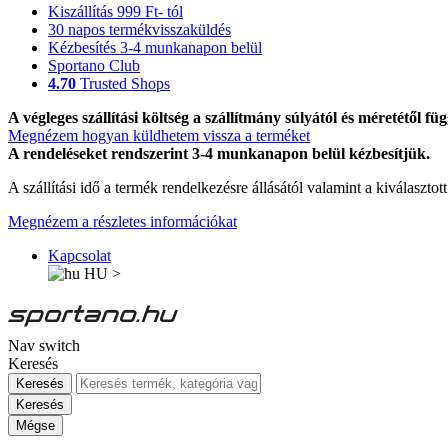
Kiszállítás 999 Ft- tól
30 napos termékvisszaküldés
Kézbesítés 3-4 munkanapon belül
Sportano Club
4.70
Trusted Shops
A végleges szállítási költség a szállítmány súlyától és méretétől füg
Megnézem hogyan küldhetem vissza a terméket
A rendeléseket rendszerint 3-4 munkanapon belül kézbesítjük.
A szállítási idő a termék rendelkezésre állásától valamint a kiválasztot
Megnézem a részletes információkat
Kapcsolat
HU
>
Nav switch
Keresés
Keresés
Keresés
Mégse