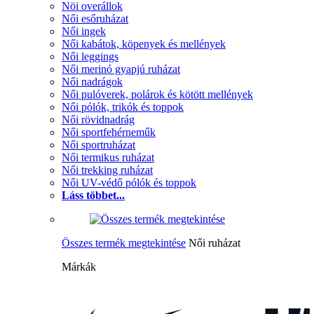
Nöi overállok
Női esőruházat
Női ingek
Női kabátok, köpenyek és mellények
Női leggings
Női merinó gyapjú ruházat
Női nadrágok
Női pulóverek, polárok és kötött mellények
Női pólók, trikók és toppok
Női rövidnadrág
Női sportfehérneműk
Női sportruházat
Női termikus ruházat
Női trekking ruházat
Női UV-védő pólók és toppok
Láss többet...
Összes termék megtekintése
Női ruházat
Márkák