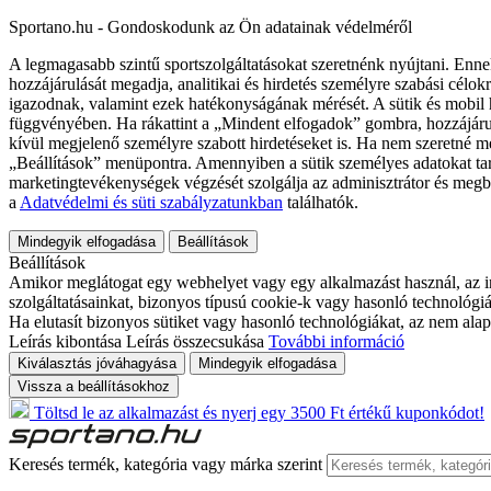
Sportano.hu - Gondoskodunk az Ön adatainak védelméről
A legmagasabb szintű sportszolgáltatásokat szeretnénk nyújtani. Enne
hozzájárulását megadja, analitikai és hirdetés személyre szabási célok
igazodnak, valamint ezek hatékonyságának mérését. A sütik és mobil 
függvényében. Ha rákattint a „Mindent elfogadok” gombra, hozzájáru
kívül megjelenő személyre szabott hirdetéseket is. Ha nem szeretné me
„Beállítások” menüpontra. Amennyiben a sütik személyes adatokat tart
marketingtevékenységek végzését szolgálja az adminisztrátor és megb
a
Adatvédelmi és süti szabályzatunkban
találhatók.
Mindegyik elfogadása
Beállítások
Beállítások
Amikor meglátogat egy webhelyet vagy egy alkalmazást használ, az in
szolgáltatásainkat, bizonyos típusú cookie-k vagy hasonló technológiák
Ha elutasít bizonyos sütiket vagy hasonló technológiákat, az nem alap
Leírás kibontása
Leírás összecsukása
További információ
Kiválasztás jóváhagyása
Mindegyik elfogadása
Vissza a beállításokhoz
Töltsd le az alkalmazást és nyerj egy 3500 Ft értékű kuponkódot!
Keresés termék, kategória vagy márka szerint