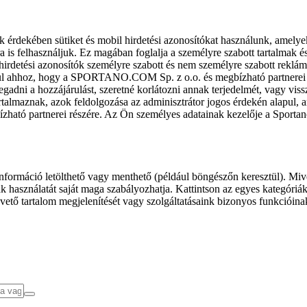
k érdekében sütiket és mobil hirdetési azonosítókat használunk, amelye
ra is felhasználjuk. Ez magában foglalja a személyre szabott tartalmak 
hirdetési azonosítók személyre szabott és nem személyre szabott rekl
l ahhoz, hogy a SPORTANO.COM Sp. z o.o. és megbízható partnerei fel
gadni a hozzájárulást, szeretné korlátozni annak terjedelmét, vagy viss
almaznak, azok feldolgozása az adminisztrátor jogos érdekén alapul, am
ízható partnerei részére. Az Ön személyes adatainak kezelője a Sporta
formáció letölthető vagy menthető (például böngészőn keresztül). Mive
 használatát saját maga szabályozhatja. Kattintson az egyes kategóriák f
vető tartalom megjelenítését vagy szolgáltatásaink bizonyos funkcióina