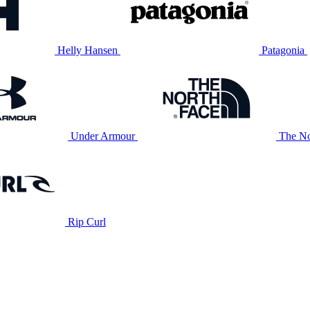
Helly Hansen
Patagonia
Under Armour
The No
Rip Curl