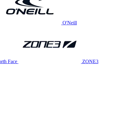
O'Neill
rth Face
ZONE3