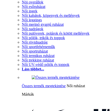
Nöi overállok
Női esőruházat
Női ingek
Női kabátok, köpenyek és mellények
Női leggings
Női merinó gyapjú ruházat
Női nadrágok
Női pulóverek, polárok és kötött mellények
Női pólók, trikók és toppok
Női rövidnadrág
Női sportfehérneműk
Női sportruházat
Női termikus ruházat
Női trekking ruházat
Női UV-védő pólók és toppok
Láss többet...
Összes termék megtekintése
Női ruházat
Márkák