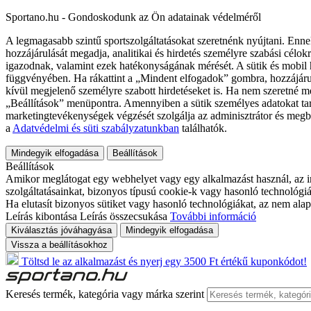
Sportano.hu - Gondoskodunk az Ön adatainak védelméről
A legmagasabb szintű sportszolgáltatásokat szeretnénk nyújtani. Enne
hozzájárulását megadja, analitikai és hirdetés személyre szabási célok
igazodnak, valamint ezek hatékonyságának mérését. A sütik és mobil 
függvényében. Ha rákattint a „Mindent elfogadok” gombra, hozzájáru
kívül megjelenő személyre szabott hirdetéseket is. Ha nem szeretné me
„Beállítások” menüpontra. Amennyiben a sütik személyes adatokat tart
marketingtevékenységek végzését szolgálja az adminisztrátor és megb
a
Adatvédelmi és süti szabályzatunkban
találhatók.
Mindegyik elfogadása
Beállítások
Beállítások
Amikor meglátogat egy webhelyet vagy egy alkalmazást használ, az in
szolgáltatásainkat, bizonyos típusú cookie-k vagy hasonló technológiák
Ha elutasít bizonyos sütiket vagy hasonló technológiákat, az nem alap
Leírás kibontása
Leírás összecsukása
További információ
Kiválasztás jóváhagyása
Mindegyik elfogadása
Vissza a beállításokhoz
Töltsd le az alkalmazást és nyerj egy 3500 Ft értékű kuponkódot!
Keresés termék, kategória vagy márka szerint