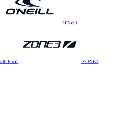
O'Neill
rth Face
ZONE3