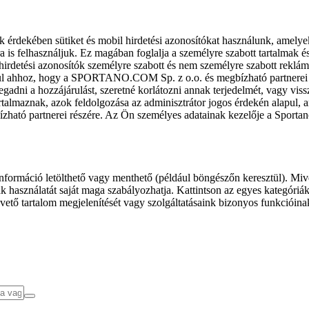
k érdekében sütiket és mobil hirdetési azonosítókat használunk, amelye
ra is felhasználjuk. Ez magában foglalja a személyre szabott tartalmak 
hirdetési azonosítók személyre szabott és nem személyre szabott rekl
l ahhoz, hogy a SPORTANO.COM Sp. z o.o. és megbízható partnerei fel
gadni a hozzájárulást, szeretné korlátozni annak terjedelmét, vagy viss
almaznak, azok feldolgozása az adminisztrátor jogos érdekén alapul, am
ízható partnerei részére. Az Ön személyes adatainak kezelője a Sporta
formáció letölthető vagy menthető (például böngészőn keresztül). Mive
 használatát saját maga szabályozhatja. Kattintson az egyes kategóriák f
vető tartalom megjelenítését vagy szolgáltatásaink bizonyos funkcióina