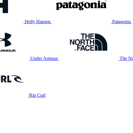
Helly Hansen
Patagonia
Under Armour
The No
Rip Curl