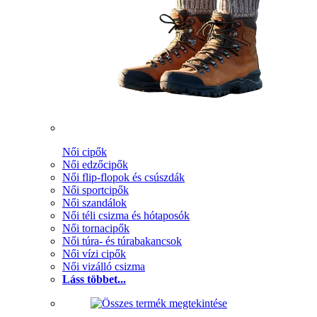
Női cipők
Női edzőcipők
Női flip-flopok és csúszdák
Női sportcipők
Női szandálok
Női téli csizma és hótaposók
Női tornacipők
Női túra- és túrabakancsok
Női vízi cipők
Női vizálló csizma
Láss többet...