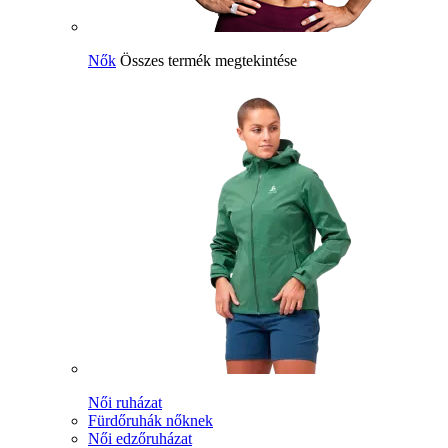
Nők
Összes termék megtekintése
Női ruházat
Fürdőruhák nőknek
Női edzőruházat