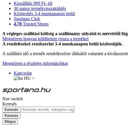
Kiszállítás 999 Ft- tól
30 napos termékvisszaküldés
Kézbesítés 3-4 munkanapon belül
Sportano Club
4.70
Trusted Shops
A végleges szállítási költség a szállítmány súlyától és méretétől füg
Megnézem hogyan küldhetem vissza a terméket
A rendeléseket rendszerint 3-4 munkanapon belül kézbesítjük.
A szállítási idő a termék rendelkezésre állásától valamint a kiválasztot
Megnézem a részletes információkat
Kapcsolat
HU
>
Nav switch
Keresés
Keresés
Keresés
Mégse