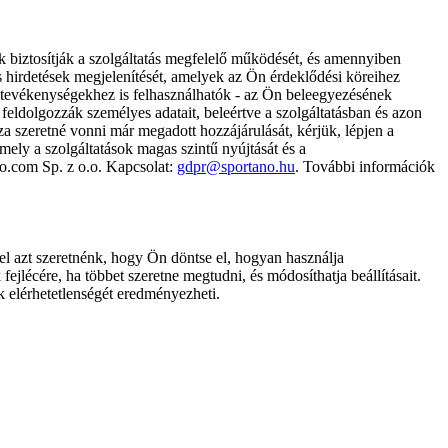
k biztosítják a szolgáltatás megfelelő működését, és amennyiben
és hirdetések megjelenítését, amelyek az Ön érdeklődési köreihez
ámtevékenységekhez is felhasználhatók - az Ön beleegyezésének
dolgozzák személyes adatait, beleértve a szolgáltatásban és azon
za szeretné vonni már megadott hozzájárulását, kérjük, lépjen a
ely a szolgáltatások magas szintű nyújtását és a
no.com Sp. z o.o. Kapcsolat:
gdpr@sportano.hu
. További információk
l azt szeretnénk, hogy Ön döntse el, hogyan használja
ejlécére, ha többet szeretne megtudni, és módosíthatja beállításait.
k elérhetetlenségét eredményezheti.