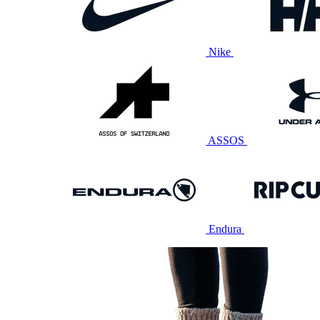
Nike
ASSOS
Endura