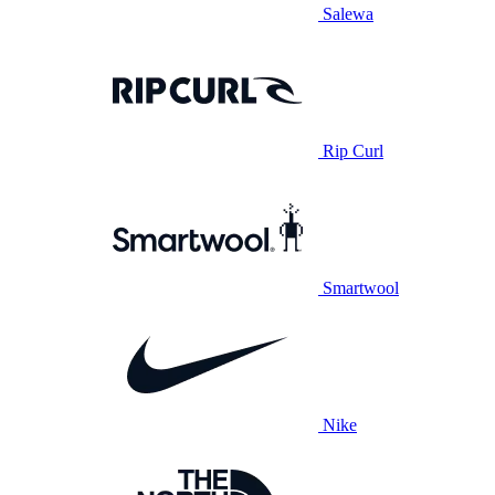
Salewa
Rip Curl
Smartwool
Nike