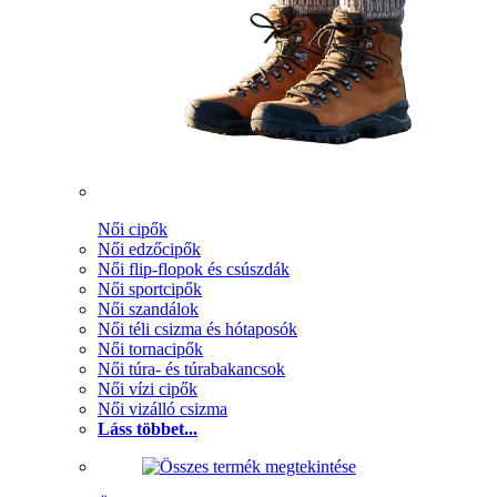
Női cipők
Női edzőcipők
Női flip-flopok és csúszdák
Női sportcipők
Női szandálok
Női téli csizma és hótaposók
Női tornacipők
Női túra- és túrabakancsok
Női vízi cipők
Női vizálló csizma
Láss többet...