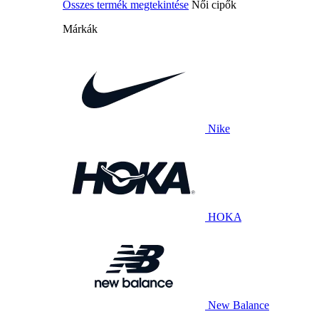
Összes termék megtekintése
Női cipők
Márkák
Nike
HOKA
New Balance