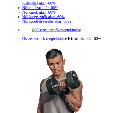
Kiárusítás akár -60%
Női ruházat akár -60%
Női cipők akár -60%
Női kiegészítők akár -60%
Női sportfelszerelés akár -60%
Összes termék megtekintése
Kiárusítás akár -60%