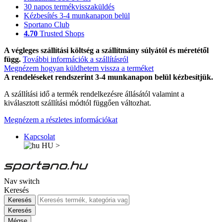
30 napos termékvisszaküldés
Kézbesítés 3-4 munkanapon belül
Sportano Club
4.70
Trusted Shops
A végleges szállítási költség a szállítmány súlyától és méretétől
függ.
További információk a szállításról
Megnézem hogyan küldhetem vissza a terméket
A rendeléseket rendszerint 3-4 munkanapon belül kézbesítjük.
A szállítási idő a termék rendelkezésre állásától valamint a
kiválasztott szállítási módtól függően változhat.
Megnézem a részletes információkat
Kapcsolat
HU
>
Nav switch
Keresés
Keresés
Keresés
Mégse