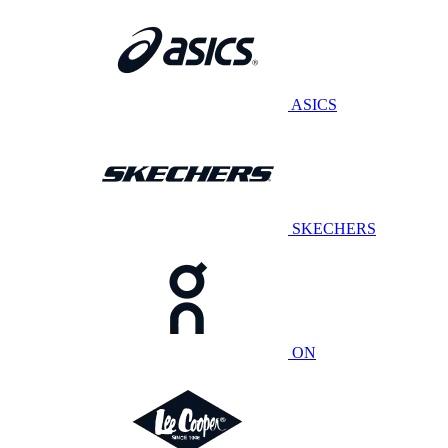
ASICS
SKECHERS
ON