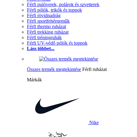
Férfi pulóverek, polárok és szvetterek
Férfi pólók, trikók és toppok
Férfi rövidnadrág
Férfi sportfehérneműk
Férfi thermo ruházat
Férfi trekking ruházat
Férfi tréningruhák
Férfi UV-védő pólók és toppok
Láss többet...
Összes termék megtekintése
Férfi ruházat
Márkák
Nike