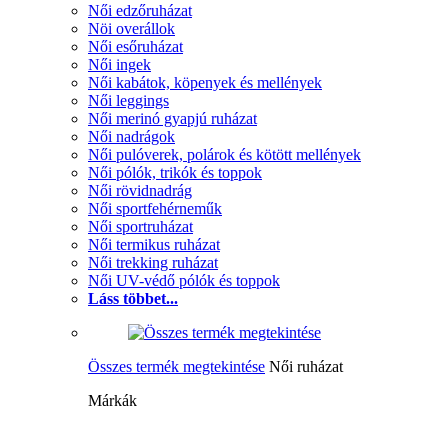
Női edzőruházat
Nöi overállok
Női esőruházat
Női ingek
Női kabátok, köpenyek és mellények
Női leggings
Női merinó gyapjú ruházat
Női nadrágok
Női pulóverek, polárok és kötött mellények
Női pólók, trikók és toppok
Női rövidnadrág
Női sportfehérneműk
Női sportruházat
Női termikus ruházat
Női trekking ruházat
Női UV-védő pólók és toppok
Láss többet...
Összes termék megtekintése
Női ruházat
Márkák