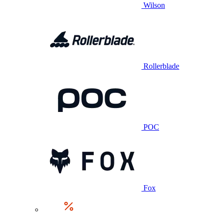
Wilson
Rollerblade
POC
Fox