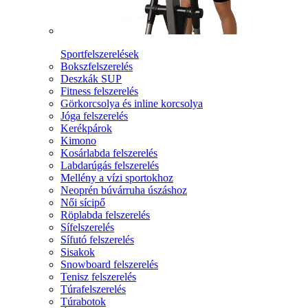
Sportfelszerelések
Bokszfelszerelés
Deszkák SUP
Fitness felszerelés
Görkorcsolya és inline korcsolya
Jóga felszerelés
Kerékpárok
Kimono
Kosárlabda felszerelés
Labdarúgás felszerelés
Mellény a vízi sportokhoz
Neoprén búvárruha úszáshoz
Női sícipő
Röplabda felszerelés
Sífelszerelés
Sífutó felszerelés
Sisakok
Snowboard felszerelés
Tenisz felszerelés
Túrafelszerelés
Túrabotok