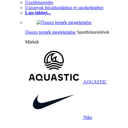
Úszófelszerelés
Uszonyok búvárkodáshoz és snorkelinghez
Láss többet...
Összes termék megtekintése
Sportfelszerelések
Márkák
AQUASTIC
Nike