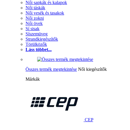
Női sapkák és kalapok
Női táskák
Női vesék és tasakok
Női zokni
Női övek
Sí sisak
Síszemüveg
Strandkiegészítők
Törülközők
Láss többet...
Összes termék megtekintése
Női kiegészítők
Márkák
CEP