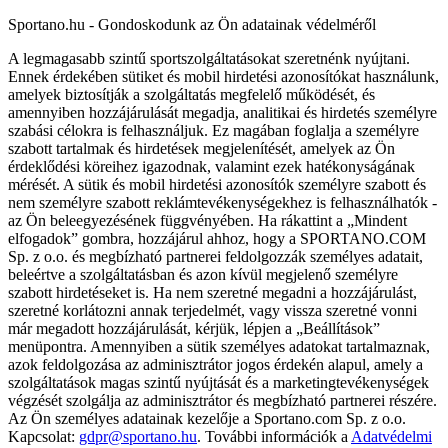
Sportano.hu - Gondoskodunk az Ön adatainak védelméről
A legmagasabb szintű sportszolgáltatásokat szeretnénk nyújtani.
Ennek érdekében sütiket és mobil hirdetési azonosítókat használunk,
amelyek biztosítják a szolgáltatás megfelelő működését, és
amennyiben hozzájárulását megadja, analitikai és hirdetés személyre
szabási célokra is felhasználjuk. Ez magában foglalja a személyre
szabott tartalmak és hirdetések megjelenítését, amelyek az Ön
érdeklődési köreihez igazodnak, valamint ezek hatékonyságának
mérését. A sütik és mobil hirdetési azonosítók személyre szabott és
nem személyre szabott reklámtevékenységekhez is felhasználhatók -
az Ön beleegyezésének függvényében. Ha rákattint a „Mindent
elfogadok” gombra, hozzájárul ahhoz, hogy a SPORTANO.COM
Sp. z o.o. és megbízható partnerei feldolgozzák személyes adatait,
beleértve a szolgáltatásban és azon kívül megjelenő személyre
szabott hirdetéseket is. Ha nem szeretné megadni a hozzájárulást,
szeretné korlátozni annak terjedelmét, vagy vissza szeretné vonni
már megadott hozzájárulását, kérjük, lépjen a „Beállítások”
menüpontra. Amennyiben a sütik személyes adatokat tartalmaznak,
azok feldolgozása az adminisztrátor jogos érdekén alapul, amely a
szolgáltatások magas szintű nyújtását és a marketingtevékenységek
végzését szolgálja az adminisztrátor és megbízható partnerei részére.
Az Ön személyes adatainak kezelője a Sportano.com Sp. z o.o.
Kapcsolat:
gdpr@sportano.hu
. További információk a
Adatvédelmi