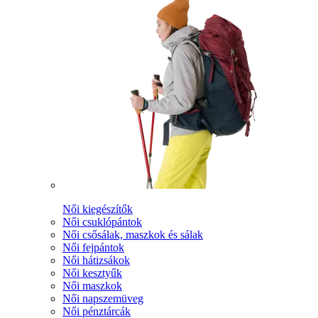
Női kiegészítők
Női csuklópántok
Női csősálak, maszkok és sálak
Női fejpántok
Női hátizsákok
Női kesztyűk
Női maszkok
Női napszemüveg
Női pénztárcák