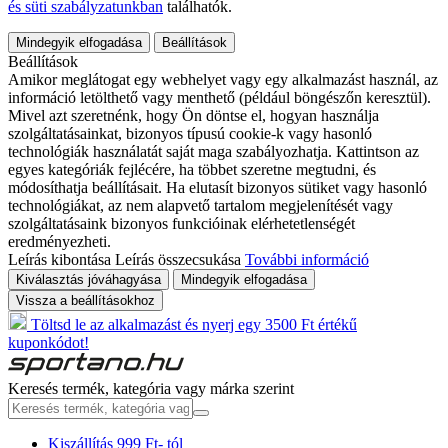
és süti szabályzatunkban
találhatók.
Mindegyik elfogadása
Beállítások
Beállítások
Amikor meglátogat egy webhelyet vagy egy alkalmazást használ, az
információ letölthető vagy menthető (például böngészőn keresztül).
Mivel azt szeretnénk, hogy Ön döntse el, hogyan használja
szolgáltatásainkat, bizonyos típusú cookie-k vagy hasonló
technológiák használatát saját maga szabályozhatja. Kattintson az
egyes kategóriák fejlécére, ha többet szeretne megtudni, és
módosíthatja beállításait. Ha elutasít bizonyos sütiket vagy hasonló
technológiákat, az nem alapvető tartalom megjelenítését vagy
szolgáltatásaink bizonyos funkcióinak elérhetetlenségét
eredményezheti.
Leírás kibontása
Leírás összecsukása
További információ
Kiválasztás jóváhagyása
Mindegyik elfogadása
Vissza a beállításokhoz
Töltsd le az alkalmazást és nyerj egy 3500 Ft értékű
kuponkódot!
Keresés termék, kategória vagy márka szerint
Kiszállítás 999 Ft- tól