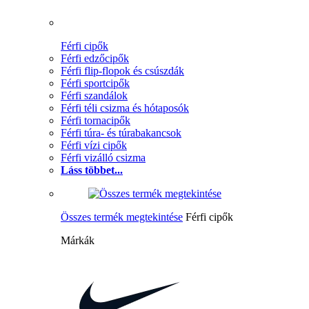
Férfi cipők
Férfi edzőcipők
Férfi flip-flopok és csúszdák
Férfi sportcipők
Férfi szandálok
Férfi téli csizma és hótaposók
Férfi tornacipők
Férfi túra- és túrabakancsok
Férfi vízi cipők
Férfi vizálló csizma
Láss többet...
Összes termék megtekintése
Férfi cipők
Márkák