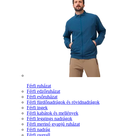
Férfi ruházat
Férfi edzőruházat
Férfi esőruházat
Férfi fürdőnadrágok és rövidnadrágok
Férfi ingek
Férfi kabátok és mellények
Férfi leggings nadrágok
Férfi merinó gyapjú ruházat
Férfi nadrág
Férfi overall