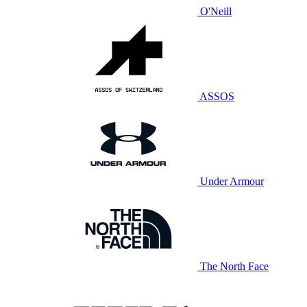
O'Neill
ASSOS
Under Armour
The North Face