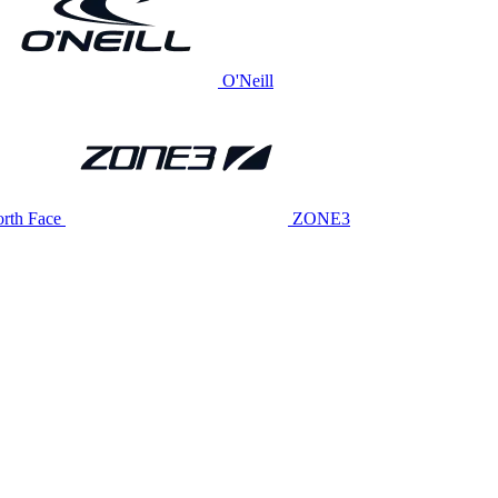
O'Neill
rth Face
ZONE3