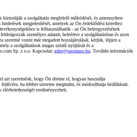
k biztosítják a szolgáltatás megfelelő működését, és amennyiben
és hirdetések megjelenítését, amelyek az Ön érdeklődési köreihez
ámtevékenységekhez is felhasználhatók - az Ön beleegyezésének
dolgozzák személyes adatait, beleértve a szolgáltatásban és azon
za szeretné vonni már megadott hozzájárulását, kérjük, lépjen a
ely a szolgáltatások magas szintű nyújtását és a
no.com Sp. z o.o. Kapcsolat:
gdpr@sportano.hu
. További információk
l azt szeretnénk, hogy Ön döntse el, hogyan használja
ejlécére, ha többet szeretne megtudni, és módosíthatja beállításait.
k elérhetetlenségét eredményezheti.