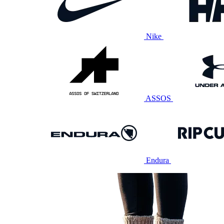
Nike
ASSOS
Endura