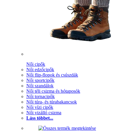
Női cipők
Női edzőcipők
Női flip-flopok és csúszdák
Női sportcipők
Női szandálok
Női téli csizma és hótaposók
Női tornacipők
Női túra- és túrabakancsok
Női vízi cipők
Női vizálló csizma
Láss többet...