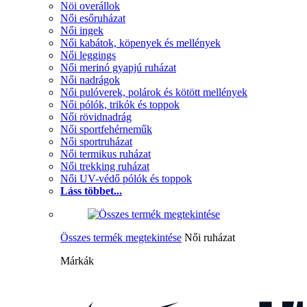
Nöi overállok
Női esőruházat
Női ingek
Női kabátok, köpenyek és mellények
Női leggings
Női merinó gyapjú ruházat
Női nadrágok
Női pulóverek, polárok és kötött mellények
Női pólók, trikók és toppok
Női rövidnadrág
Női sportfehérneműk
Női sportruházat
Női termikus ruházat
Női trekking ruházat
Női UV-védő pólók és toppok
Láss többet...
Összes termék megtekintése
Női ruházat
Márkák