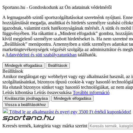
Sportano.hu - Gondoskodunk az Ön adatainak védelméről
A legmagasabb szintű sportszolgáltatásokat szeretnénk nyújtani. Enne
hozzájárulását megadja, analitikai és hirdetés személyre szabási célok
igazodnak, valamint ezek hatékonyságának mérését. A sütik és mobil 
függvényében. Ha rákattint a „Mindent elfogadok” gombra, hozzájáru
kívül megjelenő személyre szabott hirdetéseket is. Ha nem szeretné me
„Beállítások” menüpontra. Amennyiben a sütik személyes adatokat tart
marketingtevékenységek végzését szolgálja az adminisztrátor és megb
a
Adatvédelmi és süti szabályzatunkban
találhatók.
Mindegyik elfogadása
Beállítások
Beállítások
Amikor meglátogat egy webhelyet vagy egy alkalmazást használ, az in
szolgáltatásainkat, bizonyos típusú cookie-k vagy hasonló technológiák
Ha elutasít bizonyos sütiket vagy hasonló technológiákat, az nem alap
Leírás kibontása
Leírás összecsukása
További információ
Kiválasztás jóváhagyása
Mindegyik elfogadása
Vissza a beállításokhoz
Töltsd le az alkalmazást és nyerj egy 3500 Ft értékű kuponkódot!
Keresés termék, kategória vagy márka szerint