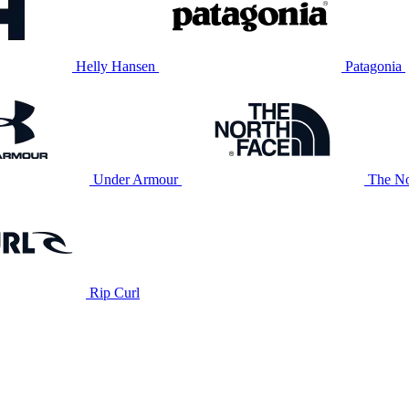
Helly Hansen
Patagonia
Under Armour
The No
Rip Curl