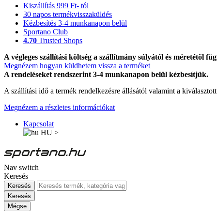
Kiszállítás 999 Ft- tól
30 napos termékvisszaküldés
Kézbesítés 3-4 munkanapon belül
Sportano Club
4.70
Trusted Shops
A végleges szállítási költség a szállítmány súlyától és méretétől füg
Megnézem hogyan küldhetem vissza a terméket
A rendeléseket rendszerint 3-4 munkanapon belül kézbesítjük.
A szállítási idő a termék rendelkezésre állásától valamint a kiválasztot
Megnézem a részletes információkat
Kapcsolat
HU
>
Nav switch
Keresés
Keresés
Keresés
Mégse