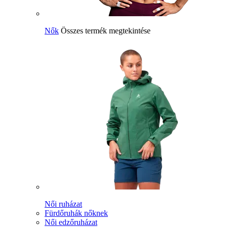
Nők
Összes termék megtekintése
Női ruházat
Fürdőruhák nőknek
Női edzőruházat