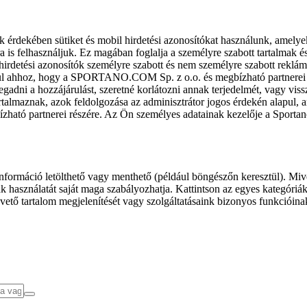
k érdekében sütiket és mobil hirdetési azonosítókat használunk, amelye
ra is felhasználjuk. Ez magában foglalja a személyre szabott tartalmak 
hirdetési azonosítók személyre szabott és nem személyre szabott rekl
l ahhoz, hogy a SPORTANO.COM Sp. z o.o. és megbízható partnerei fel
gadni a hozzájárulást, szeretné korlátozni annak terjedelmét, vagy viss
almaznak, azok feldolgozása az adminisztrátor jogos érdekén alapul, am
ízható partnerei részére. Az Ön személyes adatainak kezelője a Sporta
formáció letölthető vagy menthető (például böngészőn keresztül). Mive
 használatát saját maga szabályozhatja. Kattintson az egyes kategóriák f
vető tartalom megjelenítését vagy szolgáltatásaink bizonyos funkcióina