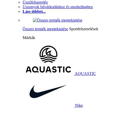
Úszófelszerelés
Uszonyok búvárkodáshoz és snorkelinghez
Láss többet...
Összes termék megtekintése
Sportfelszerelések
Márkák
AQUASTIC
Nike