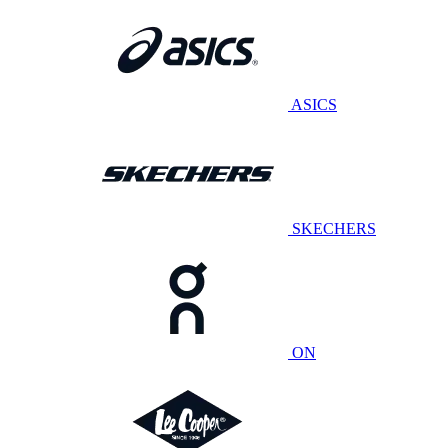
ASICS
SKECHERS
ON