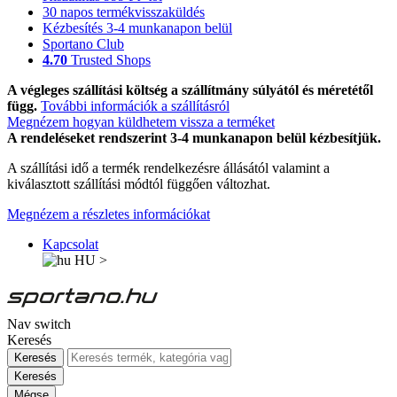
30 napos termékvisszaküldés
Kézbesítés 3-4 munkanapon belül
Sportano Club
4.70
Trusted Shops
A végleges szállítási költség a szállítmány súlyától és méretétől
függ.
További információk a szállításról
Megnézem hogyan küldhetem vissza a terméket
A rendeléseket rendszerint 3-4 munkanapon belül kézbesítjük.
A szállítási idő a termék rendelkezésre állásától valamint a
kiválasztott szállítási módtól függően változhat.
Megnézem a részletes információkat
Kapcsolat
HU
>
Nav switch
Keresés
Keresés
Keresés
Mégse