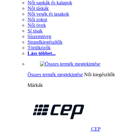
Női sapkák és kalapok
Női táskák
Női vesék és tasakok
Női zokni
Női övek
Sí sisak
Síszemüveg
Strandkiegészítők
Törülközők
Láss többet...
Összes termék megtekintése
Női kiegészítők
Márkák
CEP