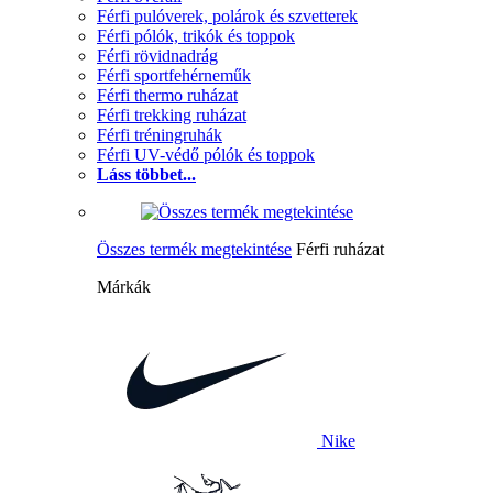
Férfi pulóverek, polárok és szvetterek
Férfi pólók, trikók és toppok
Férfi rövidnadrág
Férfi sportfehérneműk
Férfi thermo ruházat
Férfi trekking ruházat
Férfi tréningruhák
Férfi UV-védő pólók és toppok
Láss többet...
Összes termék megtekintése
Férfi ruházat
Márkák
Nike