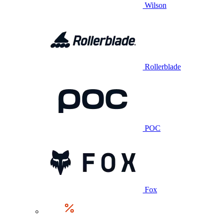
Wilson
Rollerblade
POC
Fox