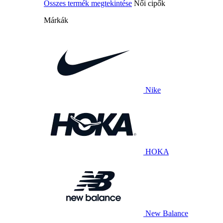
Összes termék megtekintése
Női cipők
Márkák
Nike
HOKA
New Balance