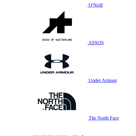
O'Neill
ASSOS
Under Armour
The North Face