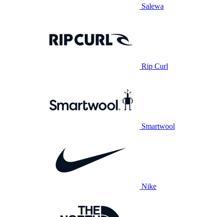
Salewa
Rip Curl
Smartwool
Nike