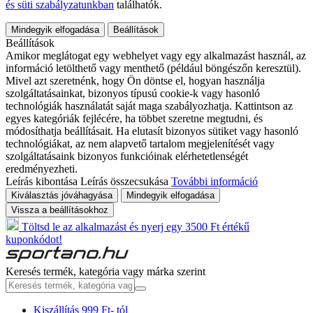
és süti szabályzatunkban
találhatók.
Mindegyik elfogadása
Beállítások
Beállítások
Amikor meglátogat egy webhelyet vagy egy alkalmazást használ, az
információ letölthető vagy menthető (például böngészőn keresztül).
Mivel azt szeretnénk, hogy Ön döntse el, hogyan használja
szolgáltatásainkat, bizonyos típusú cookie-k vagy hasonló
technológiák használatát saját maga szabályozhatja. Kattintson az
egyes kategóriák fejlécére, ha többet szeretne megtudni, és
módosíthatja beállításait. Ha elutasít bizonyos sütiket vagy hasonló
technológiákat, az nem alapvető tartalom megjelenítését vagy
szolgáltatásaink bizonyos funkcióinak elérhetetlenségét
eredményezheti.
Leírás kibontása
Leírás összecsukása
További információ
Kiválasztás jóváhagyása
Mindegyik elfogadása
Vissza a beállításokhoz
Töltsd le az alkalmazást és nyerj egy 3500 Ft értékű
kuponkódot!
Keresés termék, kategória vagy márka szerint
Kiszállítás 999 Ft- tól