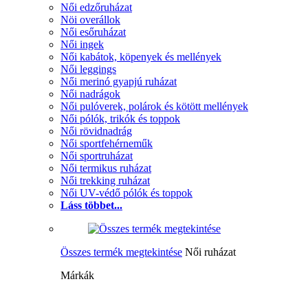
Női edzőruházat
Nöi overállok
Női esőruházat
Női ingek
Női kabátok, köpenyek és mellények
Női leggings
Női merinó gyapjú ruházat
Női nadrágok
Női pulóverek, polárok és kötött mellények
Női pólók, trikók és toppok
Női rövidnadrág
Női sportfehérneműk
Női sportruházat
Női termikus ruházat
Női trekking ruházat
Női UV-védő pólók és toppok
Láss többet...
Összes termék megtekintése
Női ruházat
Márkák