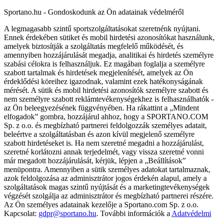
Sportano.hu - Gondoskodunk az Ön adatainak védelméről
A legmagasabb szintű sportszolgáltatásokat szeretnénk nyújtani.
Ennek érdekében sütiket és mobil hirdetési azonosítókat használunk,
amelyek biztosítják a szolgáltatás megfelelő működését, és
amennyiben hozzájárulását megadja, analitikai és hirdetés személyre
szabási célokra is felhasználjuk. Ez magában foglalja a személyre
szabott tartalmak és hirdetések megjelenítését, amelyek az Ön
érdeklődési köreihez igazodnak, valamint ezek hatékonyságának
mérését. A sütik és mobil hirdetési azonosítók személyre szabott és
nem személyre szabott reklámtevékenységekhez is felhasználhatók -
az Ön beleegyezésének függvényében. Ha rákattint a „Mindent
elfogadok” gombra, hozzájárul ahhoz, hogy a SPORTANO.COM
Sp. z o.o. és megbízható partnerei feldolgozzák személyes adatait,
beleértve a szolgáltatásban és azon kívül megjelenő személyre
szabott hirdetéseket is. Ha nem szeretné megadni a hozzájárulást,
szeretné korlátozni annak terjedelmét, vagy vissza szeretné vonni
már megadott hozzájárulását, kérjük, lépjen a „Beállítások”
menüpontra. Amennyiben a sütik személyes adatokat tartalmaznak,
azok feldolgozása az adminisztrátor jogos érdekén alapul, amely a
szolgáltatások magas szintű nyújtását és a marketingtevékenységek
végzését szolgálja az adminisztrátor és megbízható partnerei részére.
Az Ön személyes adatainak kezelője a Sportano.com Sp. z o.o.
Kapcsolat:
gdpr@sportano.hu
. További információk a
Adatvédelmi