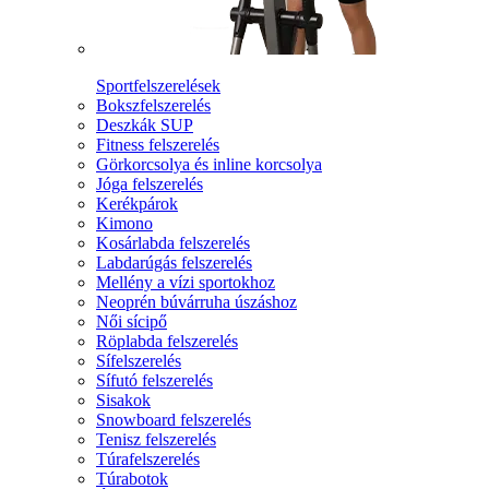
Sportfelszerelések
Bokszfelszerelés
Deszkák SUP
Fitness felszerelés
Görkorcsolya és inline korcsolya
Jóga felszerelés
Kerékpárok
Kimono
Kosárlabda felszerelés
Labdarúgás felszerelés
Mellény a vízi sportokhoz
Neoprén búvárruha úszáshoz
Női sícipő
Röplabda felszerelés
Sífelszerelés
Sífutó felszerelés
Sisakok
Snowboard felszerelés
Tenisz felszerelés
Túrafelszerelés
Túrabotok