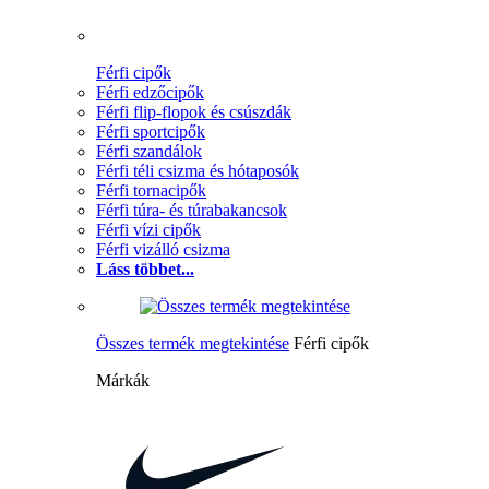
Férfi cipők
Férfi edzőcipők
Férfi flip-flopok és csúszdák
Férfi sportcipők
Férfi szandálok
Férfi téli csizma és hótaposók
Férfi tornacipők
Férfi túra- és túrabakancsok
Férfi vízi cipők
Férfi vizálló csizma
Láss többet...
Összes termék megtekintése
Férfi cipők
Márkák