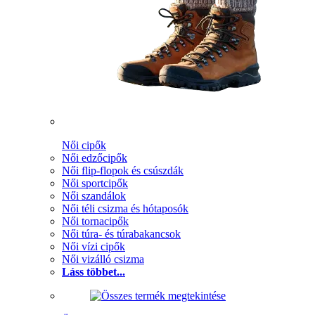
Női cipők
Női edzőcipők
Női flip-flopok és csúszdák
Női sportcipők
Női szandálok
Női téli csizma és hótaposók
Női tornacipők
Női túra- és túrabakancsok
Női vízi cipők
Női vizálló csizma
Láss többet...