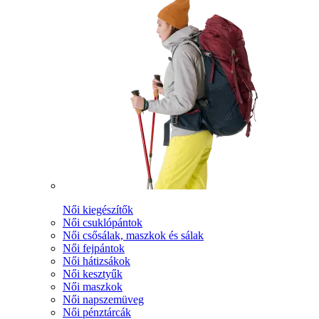
Női kiegészítők
Női csuklópántok
Női csősálak, maszkok és sálak
Női fejpántok
Női hátizsákok
Női kesztyűk
Női maszkok
Női napszemüveg
Női pénztárcák