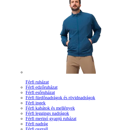
Férfi ruházat
Férfi edzőruházat
Férfi esőruházat
Férfi fürdőnadrágok és rövidnadrágok
Férfi ingek
Férfi kabátok és mellények
Férfi leggings nadrágok
Férfi merinó gyapjú ruházat
Férfi nadrág
Férfi overall