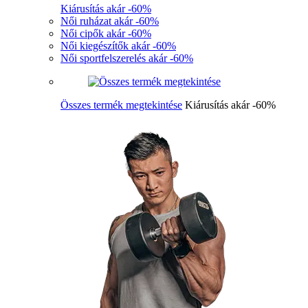
Kiárusítás akár -60%
Női ruházat akár -60%
Női cipők akár -60%
Női kiegészítők akár -60%
Női sportfelszerelés akár -60%
Összes termék megtekintése
Kiárusítás akár -60%