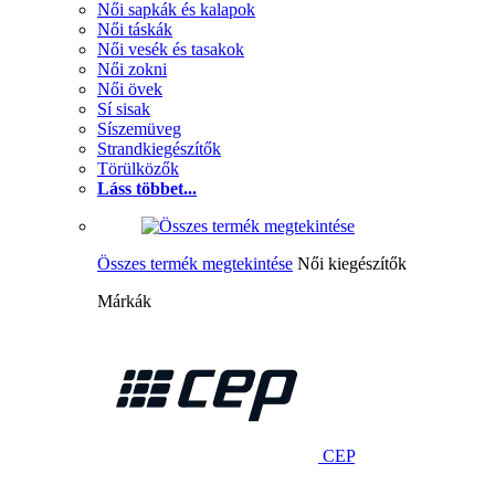
Női sapkák és kalapok
Női táskák
Női vesék és tasakok
Női zokni
Női övek
Sí sisak
Síszemüveg
Strandkiegészítők
Törülközők
Láss többet...
Összes termék megtekintése
Női kiegészítők
Márkák
CEP