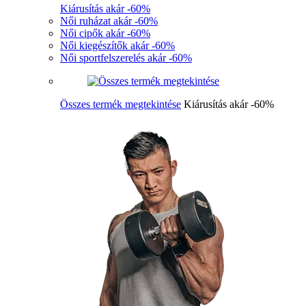
Kiárusítás akár -60%
Női ruházat akár -60%
Női cipők akár -60%
Női kiegészítők akár -60%
Női sportfelszerelés akár -60%
Összes termék megtekintése
Kiárusítás akár -60%