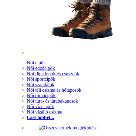
Női cipők
Női edzőcipők
Női flip-flopok és csúszdák
Női sportcipők
Női szandálok
Női téli csizma és hótaposók
Női tornacipők
Női túra- és túrabakancsok
Női vízi cipők
Női vizálló csizma
Láss többet...