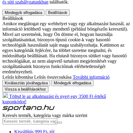
és süti szabályzatunkban
találhatók.
Mindegyik elfogadása
Beállítások
Beállítások
Amikor meglátogat egy webhelyet vagy egy alkalmazást használ, az
információ letölthető vagy menthető (például böngészőn keresztül).
Mivel azt szeretnénk, hogy Ön döntse el, hogyan használja
szolgáltatásainkat, bizonyos típusú cookie-k vagy hasonló
technológiák használatát saját maga szabályozhatja. Kattintson az
egyes kategóriák fejlécére, ha többet szeretne megtudni, és
módosíthatja beállításait. Ha elutasít bizonyos sütiket vagy hasonló
technológiákat, az nem alapvető tartalom megjelenítését vagy
szolgáltatásaink bizonyos funkcióinak elérhetetlenségét
eredményezheti.
Leírás kibontása
Leírás összecsukása
További információ
Kiválasztás jóváhagyása
Mindegyik elfogadása
Vissza a beállításokhoz
Töltsd le az alkalmazást és nyerj egy 3500 Ft értékű
kuponkódot!
Keresés termék, kategória vagy márka szerint
Kiszállítás 999 Ft- tól