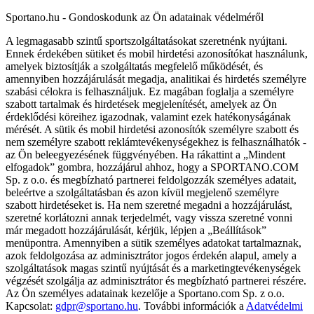
Sportano.hu - Gondoskodunk az Ön adatainak védelméről
A legmagasabb szintű sportszolgáltatásokat szeretnénk nyújtani.
Ennek érdekében sütiket és mobil hirdetési azonosítókat használunk,
amelyek biztosítják a szolgáltatás megfelelő működését, és
amennyiben hozzájárulását megadja, analitikai és hirdetés személyre
szabási célokra is felhasználjuk. Ez magában foglalja a személyre
szabott tartalmak és hirdetések megjelenítését, amelyek az Ön
érdeklődési köreihez igazodnak, valamint ezek hatékonyságának
mérését. A sütik és mobil hirdetési azonosítók személyre szabott és
nem személyre szabott reklámtevékenységekhez is felhasználhatók -
az Ön beleegyezésének függvényében. Ha rákattint a „Mindent
elfogadok” gombra, hozzájárul ahhoz, hogy a SPORTANO.COM
Sp. z o.o. és megbízható partnerei feldolgozzák személyes adatait,
beleértve a szolgáltatásban és azon kívül megjelenő személyre
szabott hirdetéseket is. Ha nem szeretné megadni a hozzájárulást,
szeretné korlátozni annak terjedelmét, vagy vissza szeretné vonni
már megadott hozzájárulását, kérjük, lépjen a „Beállítások”
menüpontra. Amennyiben a sütik személyes adatokat tartalmaznak,
azok feldolgozása az adminisztrátor jogos érdekén alapul, amely a
szolgáltatások magas szintű nyújtását és a marketingtevékenységek
végzését szolgálja az adminisztrátor és megbízható partnerei részére.
Az Ön személyes adatainak kezelője a Sportano.com Sp. z o.o.
Kapcsolat:
gdpr@sportano.hu
. További információk a
Adatvédelmi