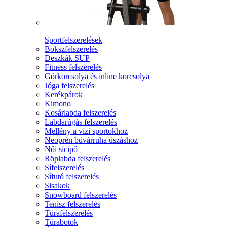
Sportfelszerelések
Bokszfelszerelés
Deszkák SUP
Fitness felszerelés
Görkorcsolya és inline korcsolya
Jóga felszerelés
Kerékpárok
Kimono
Kosárlabda felszerelés
Labdarúgás felszerelés
Mellény a vízi sportokhoz
Neoprén búvárruha úszáshoz
Női sícipő
Röplabda felszerelés
Sífelszerelés
Sífutó felszerelés
Sisakok
Snowboard felszerelés
Tenisz felszerelés
Túrafelszerelés
Túrabotok