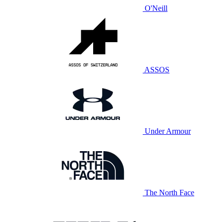
O'Neill
ASSOS
Under Armour
The North Face