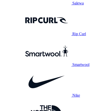
Salewa
Rip Curl
Smartwool
Nike