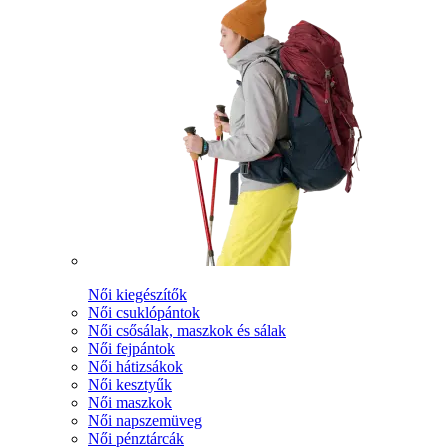
Női kiegészítők
Női csuklópántok
Női csősálak, maszkok és sálak
Női fejpántok
Női hátizsákok
Női kesztyűk
Női maszkok
Női napszemüveg
Női pénztárcák