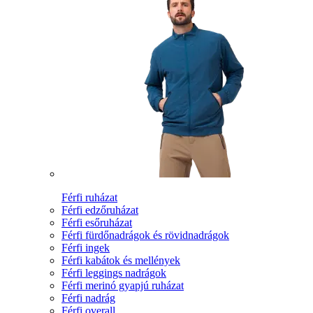
Férfi ruházat
Férfi edzőruházat
Férfi esőruházat
Férfi fürdőnadrágok és rövidnadrágok
Férfi ingek
Férfi kabátok és mellények
Férfi leggings nadrágok
Férfi merinó gyapjú ruházat
Férfi nadrág
Férfi overall