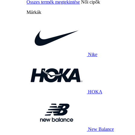
Összes termék megtekintése
Női cipők
Márkák
Nike
HOKA
New Balance