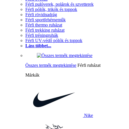
Férfi pulóverek, polárok és szvetterek
Férfi pólók, trikók és toppok
Férfi rövidnadrág
Férfi sportfehérneműk
Férfi thermo ruházat
Férfi trekking ruházat
Férfi tréningruhák
Férfi UV-védő pólók és toppok
Láss többet...
Összes termék megtekintése
Férfi ruházat
Márkák
Nike