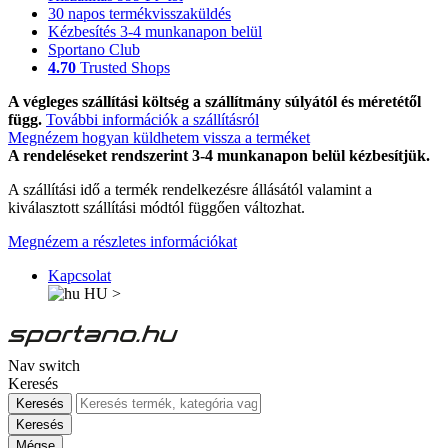
30 napos termékvisszaküldés
Kézbesítés 3-4 munkanapon belül
Sportano Club
4.70
Trusted Shops
A végleges szállítási költség a szállítmány súlyától és méretétől
függ.
További információk a szállításról
Megnézem hogyan küldhetem vissza a terméket
A rendeléseket rendszerint 3-4 munkanapon belül kézbesítjük.
A szállítási idő a termék rendelkezésre állásától valamint a
kiválasztott szállítási módtól függően változhat.
Megnézem a részletes információkat
Kapcsolat
HU
>
Nav switch
Keresés
Keresés
Keresés
Mégse