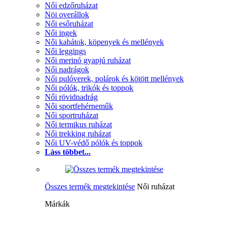
Női edzőruházat
Nöi overállok
Női esőruházat
Női ingek
Női kabátok, köpenyek és mellények
Női leggings
Női merinó gyapjú ruházat
Női nadrágok
Női pulóverek, polárok és kötött mellények
Női pólók, trikók és toppok
Női rövidnadrág
Női sportfehérneműk
Női sportruházat
Női termikus ruházat
Női trekking ruházat
Női UV-védő pólók és toppok
Láss többet...
Összes termék megtekintése
Női ruházat
Márkák