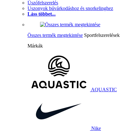
Úszófelszerelés
Uszonyok búvárkodáshoz és snorkelinghez
Láss többet...
Összes termék megtekintése
Sportfelszerelések
Márkák
AQUASTIC
Nike