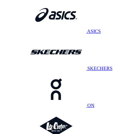
ASICS
SKECHERS
ON