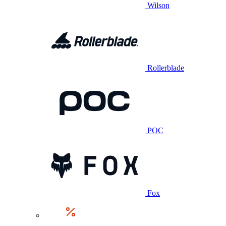
Wilson
Rollerblade
POC
Fox