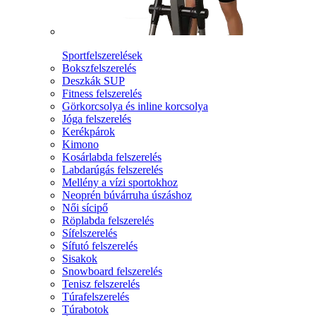
Sportfelszerelések
Bokszfelszerelés
Deszkák SUP
Fitness felszerelés
Görkorcsolya és inline korcsolya
Jóga felszerelés
Kerékpárok
Kimono
Kosárlabda felszerelés
Labdarúgás felszerelés
Mellény a vízi sportokhoz
Neoprén búvárruha úszáshoz
Női sícipő
Röplabda felszerelés
Sífelszerelés
Sífutó felszerelés
Sisakok
Snowboard felszerelés
Tenisz felszerelés
Túrafelszerelés
Túrabotok