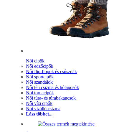
Női cipők
Női edzőcipők
Női flip-flopok és csúszdák
Női sportcipők
Női szandálok
Női téli csizma és hótaposók
Női tornacipők
Női túra- és túrabakancsok
Női vízi cipők
Női vizálló csizma
Láss többet...