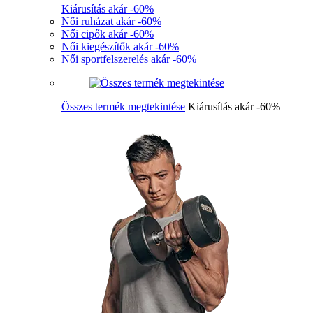
Kiárusítás akár -60%
Női ruházat akár -60%
Női cipők akár -60%
Női kiegészítők akár -60%
Női sportfelszerelés akár -60%
Összes termék megtekintése
Kiárusítás akár -60%