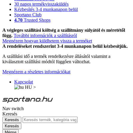
30 napos termékvisszaküldés
Kézbesítés 3-4 munkanapon belül
Sportano Club
4.70
Trusted Shops
A végleges szállítási költség a szállítmány súlyától és méretétől
függ.
További információk a szállításról
Megnézem hogyan küldhetem vissza a terméket
A rendeléseket rendszerint 3-4 munkanapon belül kézbesítjük.
A szállítási idő a termék rendelkezésre állásától valamint a
kiválasztott szállítási módtól függően változhat.
Megnézem a részletes információkat
Kapcsolat
HU
>
Nav switch
Keresés
Keresés
Keresés
Mégse