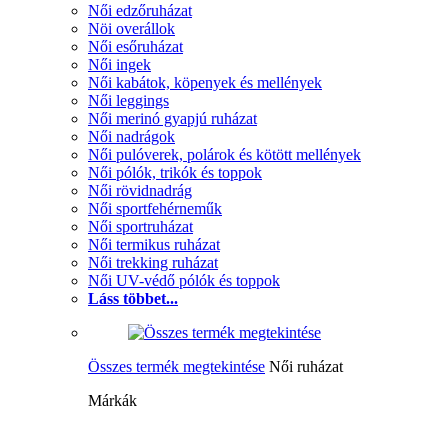
Női edzőruházat
Nöi overállok
Női esőruházat
Női ingek
Női kabátok, köpenyek és mellények
Női leggings
Női merinó gyapjú ruházat
Női nadrágok
Női pulóverek, polárok és kötött mellények
Női pólók, trikók és toppok
Női rövidnadrág
Női sportfehérneműk
Női sportruházat
Női termikus ruházat
Női trekking ruházat
Női UV-védő pólók és toppok
Láss többet...
Összes termék megtekintése
Női ruházat
Márkák