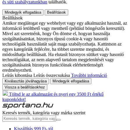
és süti szabályzatunkban
találhatók.
Mindegyik elfogadása
Beállítások
Beállítások
Amikor meglátogat egy webhelyet vagy egy alkalmazást használ, az
információ letölthető vagy menthető (például böngészőn keresztül).
Mivel azt szeretnénk, hogy Ön döntse el, hogyan használja
szolgáltatásainkat, bizonyos típusú cookie-k vagy hasonló
technológiák használatát saját maga szabályozhatja. Kattintson az
egyes kategóriák fejlécére, ha többet szeretne megtudni, és
módosíthatja beállításait. Ha elutasít bizonyos sütiket vagy hasonló
technológiákat, az nem alapvető tartalom megjelenítését vagy
szolgáltatásaink bizonyos funkcióinak elérhetetlenségét
eredményezheti.
Leírás kibontása
Leírás összecsukása
További információ
Kiválasztás jóváhagyása
Mindegyik elfogadása
Vissza a beállításokhoz
Töltsd le az alkalmazást és nyerj egy 3500 Ft értékű
kuponkódot!
Keresés termék, kategória vagy márka szerint
Kiszállítás 999 Ft- tól