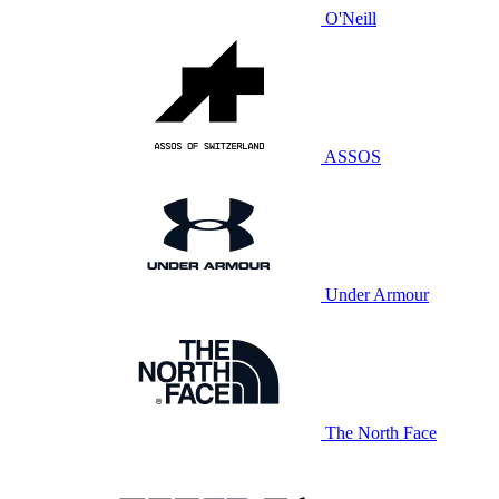
O'Neill
ASSOS
Under Armour
The North Face