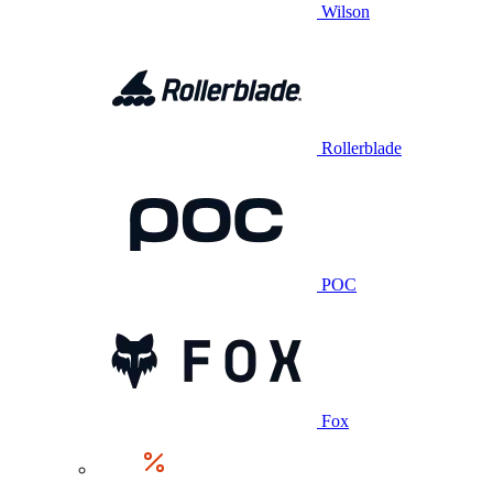
Wilson
Rollerblade
POC
Fox