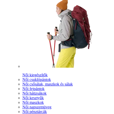
Női kiegészítők
Női csuklópántok
Női csősálak, maszkok és sálak
Női fejpántok
Női hátizsákok
Női kesztyűk
Női maszkok
Női napszemüveg
Női pénztárcák