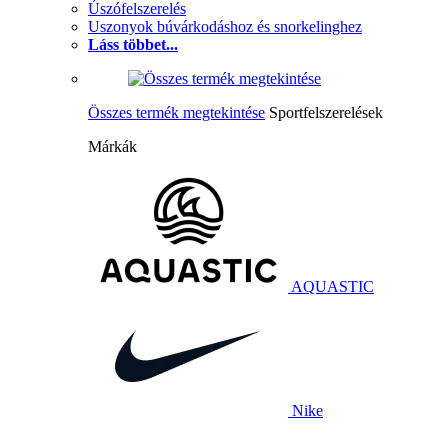
Úszófelszerelés
Uszonyok búvárkodáshoz és snorkelinghez
Láss többet...
Összes termék megtekintése
Sportfelszerelések
Márkák
AQUASTIC
Nike