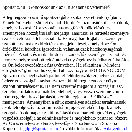
Sportano.hu - Gondoskodunk az Ön adatainak védelméről
A legmagasabb szintű sportszolgáltatásokat szeretnénk nyújtani.
Ennek érdekében sütiket és mobil hirdetési azonosítókat használunk,
amelyek biztosítják a szolgáltatás megfelelő működését, és
amennyiben hozzájárulását megadja, analitikai és hirdetés személyre
szabási célokra is felhasználjuk. Ez magában foglalja a személyre
szabott tartalmak és hirdetések megjelenítését, amelyek az Ön
érdeklődési köreihez igazodnak, valamint ezek hatékonyságának
mérését. A sütik és mobil hirdetési azonosítók személyre szabott és
nem személyre szabott reklámtevékenységekhez is felhasználhatók -
az Ön beleegyezésének függvényében. Ha rákattint a „Mindent
elfogadok” gombra, hozzájárul ahhoz, hogy a SPORTANO.COM
Sp. z o.o. és megbízható partnerei feldolgozzák személyes adatait,
beleértve a szolgáltatásban és azon kívül megjelenő személyre
szabott hirdetéseket is. Ha nem szeretné megadni a hozzájárulást,
szeretné korlátozni annak terjedelmét, vagy vissza szeretné vonni
már megadott hozzájárulását, kérjük, lépjen a „Beállítások”
menüpontra. Amennyiben a sütik személyes adatokat tartalmaznak,
azok feldolgozása az adminisztrátor jogos érdekén alapul, amely a
szolgáltatások magas szintű nyújtását és a marketingtevékenységek
végzését szolgálja az adminisztrátor és megbízható partnerei részére.
Az Ön személyes adatainak kezelője a Sportano.com Sp. z o.o.
Kapcsolat:
gdpr@sportano.hu
. További információk a
Adatvédelmi