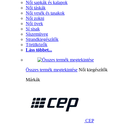
Női sapkák és kalapok
Női táskák
Női vesék és tasakok
Női zokni
Női övek
Sí sisak
Síszemüveg
Strandkiegészítők
Törülközők
Láss többet...
Összes termék megtekintése
Női kiegészítők
Márkák
CEP