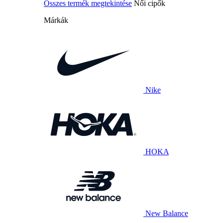
Összes termék megtekintése
Női cipők
Márkák
Nike
HOKA
New Balance