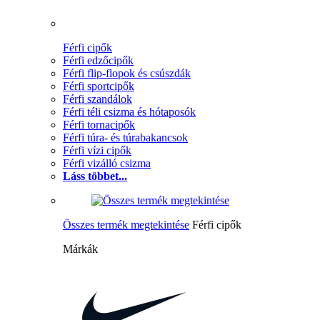
Férfi cipők
Férfi edzőcipők
Férfi flip-flopok és csúszdák
Férfi sportcipők
Férfi szandálok
Férfi téli csizma és hótaposók
Férfi tornacipők
Férfi túra- és túrabakancsok
Férfi vízi cipők
Férfi vizálló csizma
Láss többet...
Összes termék megtekintése
Férfi cipők
Márkák