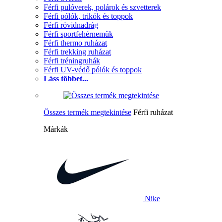
Férfi pulóverek, polárok és szvetterek
Férfi pólók, trikók és toppok
Férfi rövidnadrág
Férfi sportfehérneműk
Férfi thermo ruházat
Férfi trekking ruházat
Férfi tréningruhák
Férfi UV-védő pólók és toppok
Láss többet...
Összes termék megtekintése
Férfi ruházat
Márkák
Nike