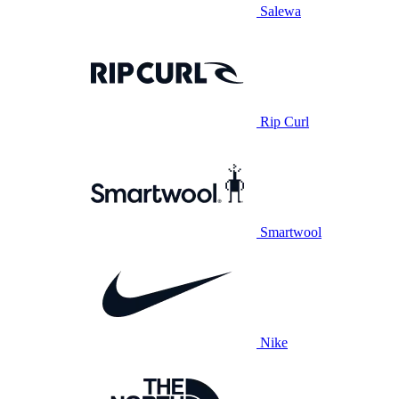
Salewa
Rip Curl
Smartwool
Nike