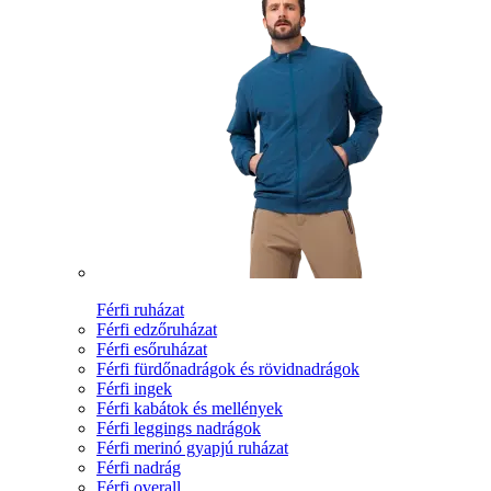
Férfi ruházat
Férfi edzőruházat
Férfi esőruházat
Férfi fürdőnadrágok és rövidnadrágok
Férfi ingek
Férfi kabátok és mellények
Férfi leggings nadrágok
Férfi merinó gyapjú ruházat
Férfi nadrág
Férfi overall