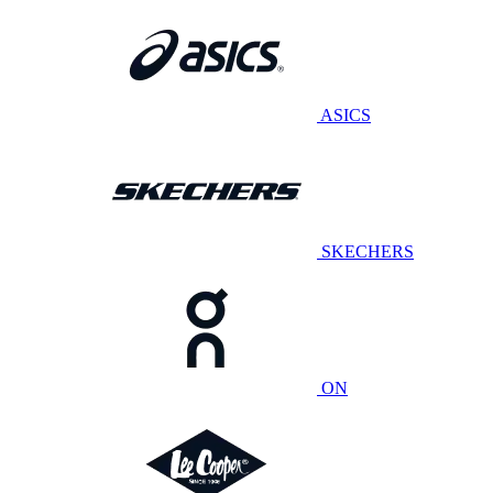
ASICS
SKECHERS
ON