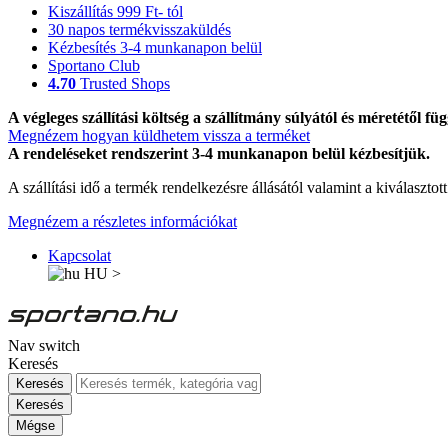
Kiszállítás 999 Ft- tól
30 napos termékvisszaküldés
Kézbesítés 3-4 munkanapon belül
Sportano Club
4.70
Trusted Shops
A végleges szállítási költség a szállítmány súlyától és méretétől füg
Megnézem hogyan küldhetem vissza a terméket
A rendeléseket rendszerint 3-4 munkanapon belül kézbesítjük.
A szállítási idő a termék rendelkezésre állásától valamint a kiválasztot
Megnézem a részletes információkat
Kapcsolat
HU
>
Nav switch
Keresés
Keresés
Keresés
Mégse