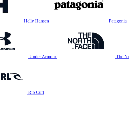
Helly Hansen
Patagonia
Under Armour
The No
Rip Curl