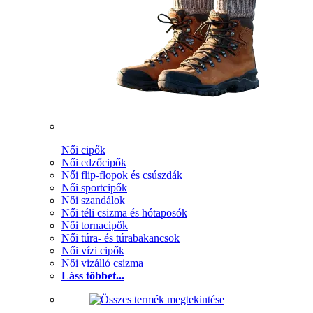
Női cipők
Női edzőcipők
Női flip-flopok és csúszdák
Női sportcipők
Női szandálok
Női téli csizma és hótaposók
Női tornacipők
Női túra- és túrabakancsok
Női vízi cipők
Női vizálló csizma
Láss többet...