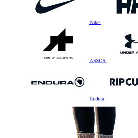
Nike
ASSOS
Endura