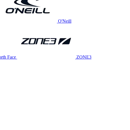
O'Neill
rth Face
ZONE3