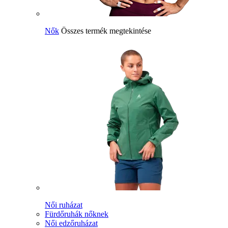
Nők
Összes termék megtekintése
Női ruházat
Fürdőruhák nőknek
Női edzőruházat