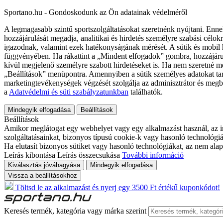
Sportano.hu - Gondoskodunk az Ön adatainak védelméről
A legmagasabb szintű sportszolgáltatásokat szeretnénk nyújtani. Enne
hozzájárulását megadja, analitikai és hirdetés személyre szabási célok
igazodnak, valamint ezek hatékonyságának mérését. A sütik és mobil 
függvényében. Ha rákattint a „Mindent elfogadok” gombra, hozzájáru
kívül megjelenő személyre szabott hirdetéseket is. Ha nem szeretné me
„Beállítások” menüpontra. Amennyiben a sütik személyes adatokat tart
marketingtevékenységek végzését szolgálja az adminisztrátor és megb
a
Adatvédelmi és süti szabályzatunkban
találhatók.
Mindegyik elfogadása
Beállítások
Beállítások
Amikor meglátogat egy webhelyet vagy egy alkalmazást használ, az in
szolgáltatásainkat, bizonyos típusú cookie-k vagy hasonló technológiák
Ha elutasít bizonyos sütiket vagy hasonló technológiákat, az nem alap
Leírás kibontása
Leírás összecsukása
További információ
Kiválasztás jóváhagyása
Mindegyik elfogadása
Vissza a beállításokhoz
Töltsd le az alkalmazást és nyerj egy 3500 Ft értékű kuponkódot!
Keresés termék, kategória vagy márka szerint