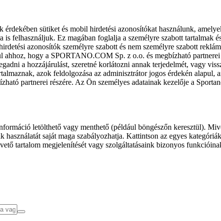
k érdekében sütiket és mobil hirdetési azonosítókat használunk, amelye
ra is felhasználjuk. Ez magában foglalja a személyre szabott tartalmak 
hirdetési azonosítók személyre szabott és nem személyre szabott rekl
l ahhoz, hogy a SPORTANO.COM Sp. z o.o. és megbízható partnerei fel
gadni a hozzájárulást, szeretné korlátozni annak terjedelmét, vagy viss
almaznak, azok feldolgozása az adminisztrátor jogos érdekén alapul, am
ízható partnerei részére. Az Ön személyes adatainak kezelője a Sporta
formáció letölthető vagy menthető (például böngészőn keresztül). Mive
 használatát saját maga szabályozhatja. Kattintson az egyes kategóriák f
vető tartalom megjelenítését vagy szolgáltatásaink bizonyos funkcióina