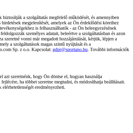
k biztosítják a szolgáltatás megfelelő működését, és amennyiben
és hirdetések megjelenítését, amelyek az Ön érdeklődési köreihez
ámtevékenységekhez is felhasználhatók - az Ön beleegyezésének
dolgozzák személyes adatait, beleértve a szolgáltatásban és azon
za szeretné vonni már megadott hozzájárulását, kérjük, lépjen a
ely a szolgáltatások magas szintű nyújtását és a
no.com Sp. z o.o. Kapcsolat:
gdpr@sportano.hu
. További információk
l azt szeretnénk, hogy Ön döntse el, hogyan használja
ejlécére, ha többet szeretne megtudni, és módosíthatja beállításait.
k elérhetetlenségét eredményezheti.