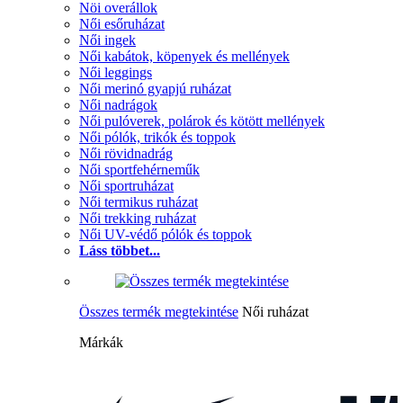
Nöi overállok
Női esőruházat
Női ingek
Női kabátok, köpenyek és mellények
Női leggings
Női merinó gyapjú ruházat
Női nadrágok
Női pulóverek, polárok és kötött mellények
Női pólók, trikók és toppok
Női rövidnadrág
Női sportfehérneműk
Női sportruházat
Női termikus ruházat
Női trekking ruházat
Női UV-védő pólók és toppok
Láss többet...
Összes termék megtekintése
Női ruházat
Márkák