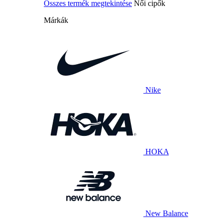
Összes termék megtekintése
Női cipők
Márkák
Nike
HOKA
New Balance