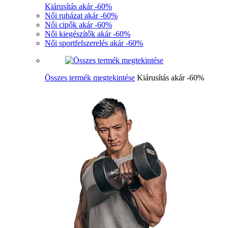
Kiárusítás akár -60%
Női ruházat akár -60%
Női cipők akár -60%
Női kiegészítők akár -60%
Női sportfelszerelés akár -60%
Összes termék megtekintése
Kiárusítás akár -60%