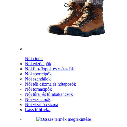
Női cipők
Női edzőcipők
Női flip-flopok és csúszdák
Női sportcipők
Női szandálok
Női téli csizma és hótaposók
Női tornacipők
Női túra- és túrabakancsok
Női vízi cipők
Női vizálló csizma
Láss többet...