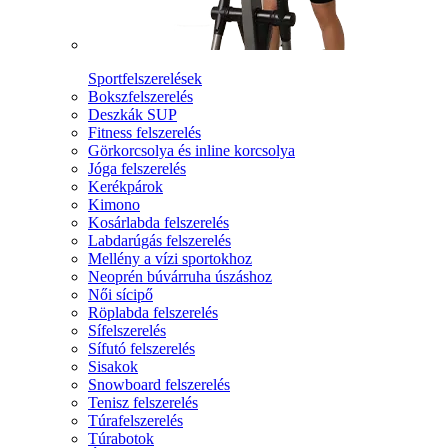
Sportfelszerelések
Bokszfelszerelés
Deszkák SUP
Fitness felszerelés
Görkorcsolya és inline korcsolya
Jóga felszerelés
Kerékpárok
Kimono
Kosárlabda felszerelés
Labdarúgás felszerelés
Mellény a vízi sportokhoz
Neoprén búvárruha úszáshoz
Női sícipő
Röplabda felszerelés
Sífelszerelés
Sífutó felszerelés
Sisakok
Snowboard felszerelés
Tenisz felszerelés
Túrafelszerelés
Túrabotok