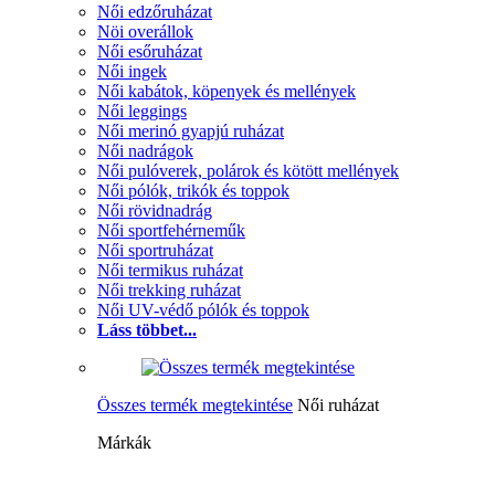
Női edzőruházat
Nöi overállok
Női esőruházat
Női ingek
Női kabátok, köpenyek és mellények
Női leggings
Női merinó gyapjú ruházat
Női nadrágok
Női pulóverek, polárok és kötött mellények
Női pólók, trikók és toppok
Női rövidnadrág
Női sportfehérneműk
Női sportruházat
Női termikus ruházat
Női trekking ruházat
Női UV-védő pólók és toppok
Láss többet...
Összes termék megtekintése
Női ruházat
Márkák