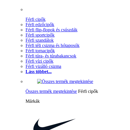
Férfi cipők
Férfi edzőcipők
Férfi flip-flopok és csúszdák
Férfi sportcipők
Férfi szandálok
Férfi téli csizma és hótaposók
Férfi tornacipők
Férfi túra- és túrabakancsok
Férfi vízi cipők
Férfi vizálló csizma
Láss többet...
Összes termék megtekintése
Férfi cipők
Márkák