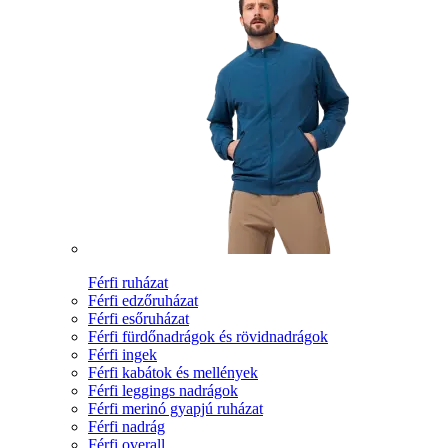
Férfi ruházat
Férfi edzőruházat
Férfi esőruházat
Férfi fürdőnadrágok és rövidnadrágok
Férfi ingek
Férfi kabátok és mellények
Férfi leggings nadrágok
Férfi merinó gyapjú ruházat
Férfi nadrág
Férfi overall