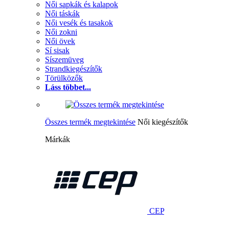
Női sapkák és kalapok
Női táskák
Női vesék és tasakok
Női zokni
Női övek
Sí sisak
Síszemüveg
Strandkiegészítők
Törülközők
Láss többet...
Összes termék megtekintése
Női kiegészítők
Márkák
CEP