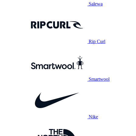
Salewa
Rip Curl
Smartwool
Nike