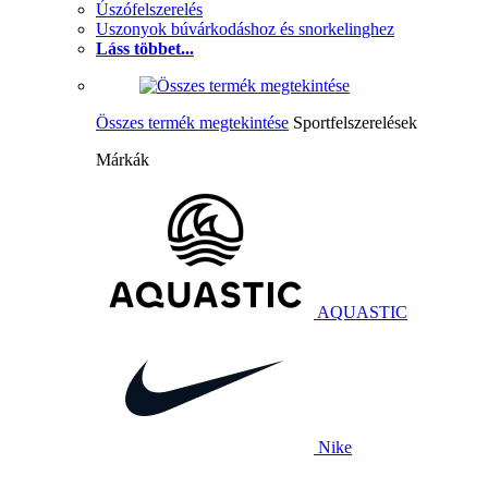
Úszófelszerelés
Uszonyok búvárkodáshoz és snorkelinghez
Láss többet...
Összes termék megtekintése
Sportfelszerelések
Márkák
AQUASTIC
Nike