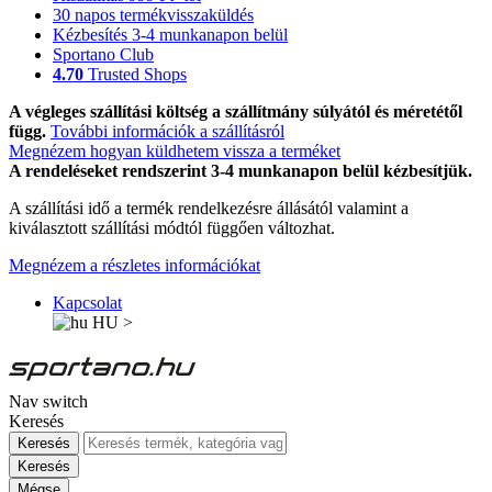
30 napos termékvisszaküldés
Kézbesítés 3-4 munkanapon belül
Sportano Club
4.70
Trusted Shops
A végleges szállítási költség a szállítmány súlyától és méretétől
függ.
További információk a szállításról
Megnézem hogyan küldhetem vissza a terméket
A rendeléseket rendszerint 3-4 munkanapon belül kézbesítjük.
A szállítási idő a termék rendelkezésre állásától valamint a
kiválasztott szállítási módtól függően változhat.
Megnézem a részletes információkat
Kapcsolat
HU
>
Nav switch
Keresés
Keresés
Keresés
Mégse