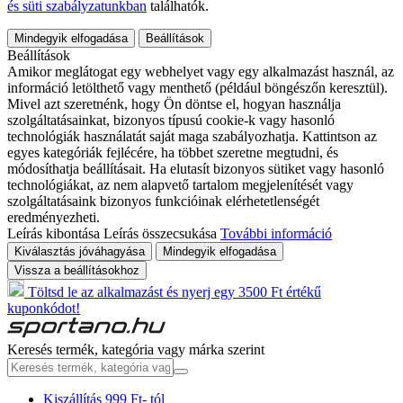
és süti szabályzatunkban
találhatók.
Mindegyik elfogadása
Beállítások
Beállítások
Amikor meglátogat egy webhelyet vagy egy alkalmazást használ, az
információ letölthető vagy menthető (például böngészőn keresztül).
Mivel azt szeretnénk, hogy Ön döntse el, hogyan használja
szolgáltatásainkat, bizonyos típusú cookie-k vagy hasonló
technológiák használatát saját maga szabályozhatja. Kattintson az
egyes kategóriák fejlécére, ha többet szeretne megtudni, és
módosíthatja beállításait. Ha elutasít bizonyos sütiket vagy hasonló
technológiákat, az nem alapvető tartalom megjelenítését vagy
szolgáltatásaink bizonyos funkcióinak elérhetetlenségét
eredményezheti.
Leírás kibontása
Leírás összecsukása
További információ
Kiválasztás jóváhagyása
Mindegyik elfogadása
Vissza a beállításokhoz
Töltsd le az alkalmazást és nyerj egy 3500 Ft értékű
kuponkódot!
Keresés termék, kategória vagy márka szerint
Kiszállítás 999 Ft- tól