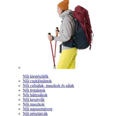
Női kiegészítők
Női csuklópántok
Női csősálak, maszkok és sálak
Női fejpántok
Női hátizsákok
Női kesztyűk
Női maszkok
Női napszemüveg
Női pénztárcák