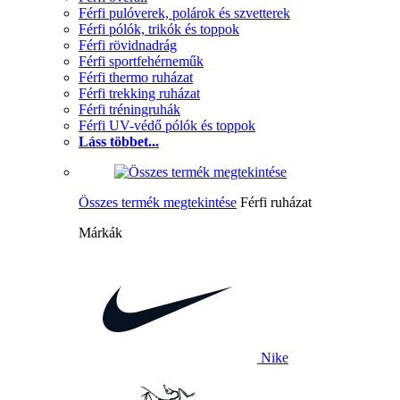
Férfi pulóverek, polárok és szvetterek
Férfi pólók, trikók és toppok
Férfi rövidnadrág
Férfi sportfehérneműk
Férfi thermo ruházat
Férfi trekking ruházat
Férfi tréningruhák
Férfi UV-védő pólók és toppok
Láss többet...
Összes termék megtekintése
Férfi ruházat
Márkák
Nike