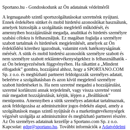
Sportano.hu - Gondoskodunk az Ön adatainak védelméről
A legmagasabb szintű sportszolgáltatásokat szeretnénk nyújtani.
Ennek érdekében sütiket és mobil hirdetési azonosítókat használunk,
amelyek biztosítják a szolgáltatás megfelelő működését, és
amennyiben hozzájárulását megadja, analitikai és hirdetés személyre
szabási célokra is felhasználjuk. Ez magában foglalja a személyre
szabott tartalmak és hirdetések megjelenítését, amelyek az Ön
érdeklődési köreihez igazodnak, valamint ezek hatékonyságának
mérését. A sütik és mobil hirdetési azonosítók személyre szabott és
nem személyre szabott reklámtevékenységekhez is felhasználhatók -
az Ön beleegyezésének függvényében. Ha rákattint a „Mindent
elfogadok” gombra, hozzájárul ahhoz, hogy a SPORTANO.COM
Sp. z o.o. és megbízható partnerei feldolgozzák személyes adatait,
beleértve a szolgáltatásban és azon kívül megjelenő személyre
szabott hirdetéseket is. Ha nem szeretné megadni a hozzájárulást,
szeretné korlátozni annak terjedelmét, vagy vissza szeretné vonni
már megadott hozzájárulását, kérjük, lépjen a „Beállítások”
menüpontra. Amennyiben a sütik személyes adatokat tartalmaznak,
azok feldolgozása az adminisztrátor jogos érdekén alapul, amely a
szolgáltatások magas szintű nyújtását és a marketingtevékenységek
végzését szolgálja az adminisztrátor és megbízható partnerei részére.
Az Ön személyes adatainak kezelője a Sportano.com Sp. z o.o.
Kapcsolat:
gdpr@sportano.hu
. További információk a
Adatvédelmi