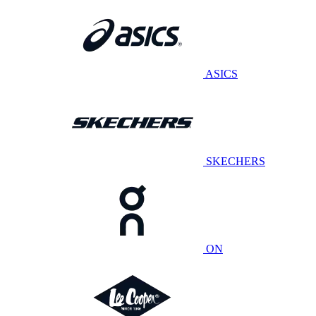
ASICS
SKECHERS
ON