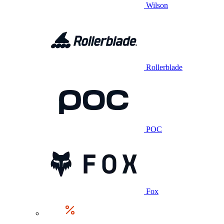
Wilson
Rollerblade
POC
Fox