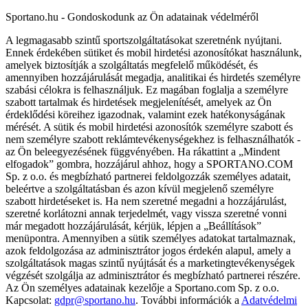
Sportano.hu - Gondoskodunk az Ön adatainak védelméről
A legmagasabb szintű sportszolgáltatásokat szeretnénk nyújtani.
Ennek érdekében sütiket és mobil hirdetési azonosítókat használunk,
amelyek biztosítják a szolgáltatás megfelelő működését, és
amennyiben hozzájárulását megadja, analitikai és hirdetés személyre
szabási célokra is felhasználjuk. Ez magában foglalja a személyre
szabott tartalmak és hirdetések megjelenítését, amelyek az Ön
érdeklődési köreihez igazodnak, valamint ezek hatékonyságának
mérését. A sütik és mobil hirdetési azonosítók személyre szabott és
nem személyre szabott reklámtevékenységekhez is felhasználhatók -
az Ön beleegyezésének függvényében. Ha rákattint a „Mindent
elfogadok” gombra, hozzájárul ahhoz, hogy a SPORTANO.COM
Sp. z o.o. és megbízható partnerei feldolgozzák személyes adatait,
beleértve a szolgáltatásban és azon kívül megjelenő személyre
szabott hirdetéseket is. Ha nem szeretné megadni a hozzájárulást,
szeretné korlátozni annak terjedelmét, vagy vissza szeretné vonni
már megadott hozzájárulását, kérjük, lépjen a „Beállítások”
menüpontra. Amennyiben a sütik személyes adatokat tartalmaznak,
azok feldolgozása az adminisztrátor jogos érdekén alapul, amely a
szolgáltatások magas szintű nyújtását és a marketingtevékenységek
végzését szolgálja az adminisztrátor és megbízható partnerei részére.
Az Ön személyes adatainak kezelője a Sportano.com Sp. z o.o.
Kapcsolat:
gdpr@sportano.hu
. További információk a
Adatvédelmi