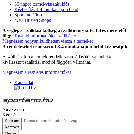
30 napos termékvisszaküldés
Kézbesítés 3-4 munkanapon belül
Sportano Club
4.70
Trusted Shops
A végleges szállítási költség a szállítmány súlyától és méretétől
függ.
További információk a szállításról
Megnézem hogyan küldhetem vissza a terméket
A rendeléseket rendszerint 3-4 munkanapon belül kézbesítjük.
A szállítási idő a termék rendelkezésre állásától valamint a
kiválasztott szállítási módtól függően változhat.
Megnézem a részletes információkat
Kapcsolat
HU
>
Nav switch
Keresés
Keresés
Keresés
Mégse