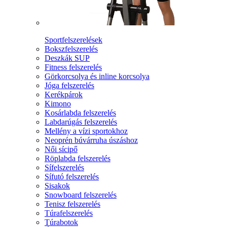
Sportfelszerelések
Bokszfelszerelés
Deszkák SUP
Fitness felszerelés
Görkorcsolya és inline korcsolya
Jóga felszerelés
Kerékpárok
Kimono
Kosárlabda felszerelés
Labdarúgás felszerelés
Mellény a vízi sportokhoz
Neoprén búvárruha úszáshoz
Női sícipő
Röplabda felszerelés
Sífelszerelés
Sífutó felszerelés
Sisakok
Snowboard felszerelés
Tenisz felszerelés
Túrafelszerelés
Túrabotok