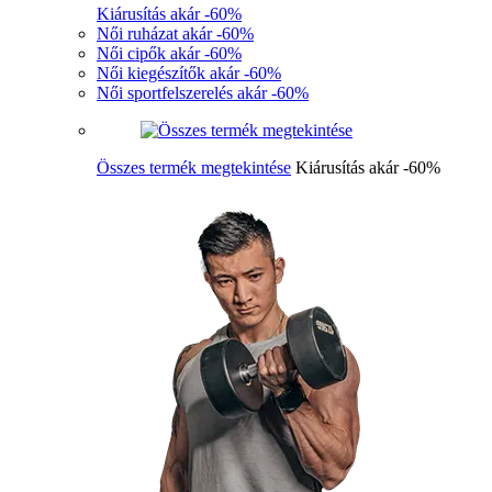
Kiárusítás akár -60%
Női ruházat akár -60%
Női cipők akár -60%
Női kiegészítők akár -60%
Női sportfelszerelés akár -60%
Összes termék megtekintése
Kiárusítás akár -60%