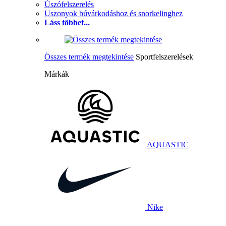
Úszófelszerelés
Uszonyok búvárkodáshoz és snorkelinghez
Láss többet...
Összes termék megtekintése
Sportfelszerelések
Márkák
AQUASTIC
Nike