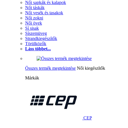
Női sapkák és kalapok
Női táskák
Női vesék és tasakok
Női zokni
Női övek
Sí sisak
Síszemüveg
Strandkiegészítők
Törülközők
Láss többet...
Összes termék megtekintése
Női kiegészítők
Márkák
CEP