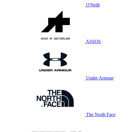
O'Neill
ASSOS
Under Armour
The North Face