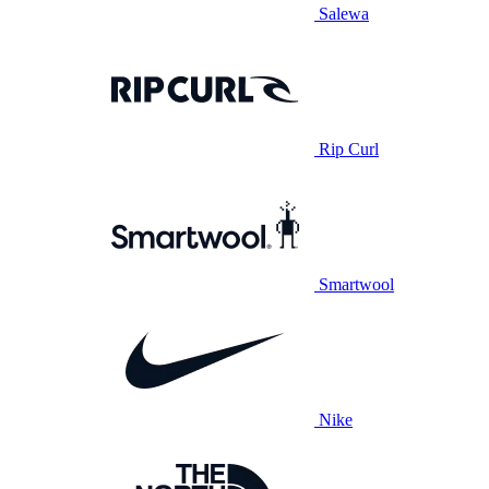
Salewa
Rip Curl
Smartwool
Nike