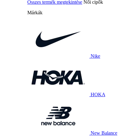
Összes termék megtekintése
Női cipők
Márkák
Nike
HOKA
New Balance