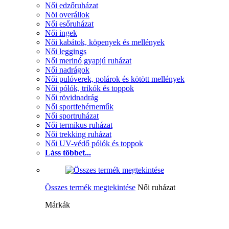
Női edzőruházat
Nöi overállok
Női esőruházat
Női ingek
Női kabátok, köpenyek és mellények
Női leggings
Női merinó gyapjú ruházat
Női nadrágok
Női pulóverek, polárok és kötött mellények
Női pólók, trikók és toppok
Női rövidnadrág
Női sportfehérneműk
Női sportruházat
Női termikus ruházat
Női trekking ruházat
Női UV-védő pólók és toppok
Láss többet...
Összes termék megtekintése
Női ruházat
Márkák