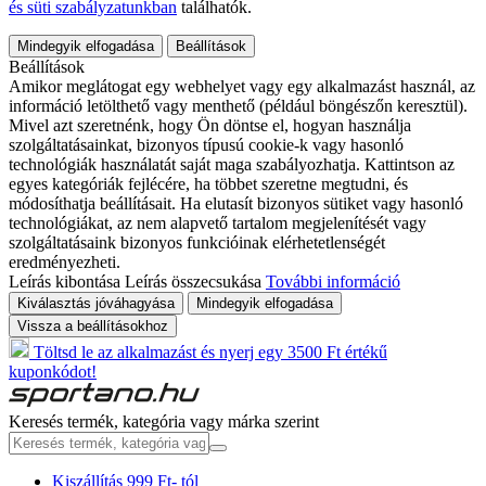
és süti szabályzatunkban
találhatók.
Mindegyik elfogadása
Beállítások
Beállítások
Amikor meglátogat egy webhelyet vagy egy alkalmazást használ, az
információ letölthető vagy menthető (például böngészőn keresztül).
Mivel azt szeretnénk, hogy Ön döntse el, hogyan használja
szolgáltatásainkat, bizonyos típusú cookie-k vagy hasonló
technológiák használatát saját maga szabályozhatja. Kattintson az
egyes kategóriák fejlécére, ha többet szeretne megtudni, és
módosíthatja beállításait. Ha elutasít bizonyos sütiket vagy hasonló
technológiákat, az nem alapvető tartalom megjelenítését vagy
szolgáltatásaink bizonyos funkcióinak elérhetetlenségét
eredményezheti.
Leírás kibontása
Leírás összecsukása
További információ
Kiválasztás jóváhagyása
Mindegyik elfogadása
Vissza a beállításokhoz
Töltsd le az alkalmazást és nyerj egy 3500 Ft értékű
kuponkódot!
Keresés termék, kategória vagy márka szerint
Kiszállítás 999 Ft- tól