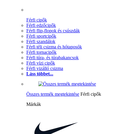
Férfi cipők
Férfi edzőcipők
Férfi flip-flopok és csúszdák
Férfi sportcipők
Férfi szandálok
Férfi téli csizma és hótaposók
Férfi tornacipők
Férfi túra- és túrabakancsok
Férfi vízi cipők
Férfi vizálló csizma
Láss többet...
Összes termék megtekintése
Férfi cipők
Márkák