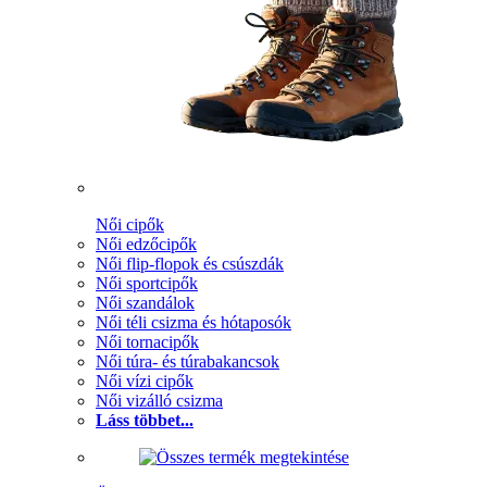
Női cipők
Női edzőcipők
Női flip-flopok és csúszdák
Női sportcipők
Női szandálok
Női téli csizma és hótaposók
Női tornacipők
Női túra- és túrabakancsok
Női vízi cipők
Női vizálló csizma
Láss többet...