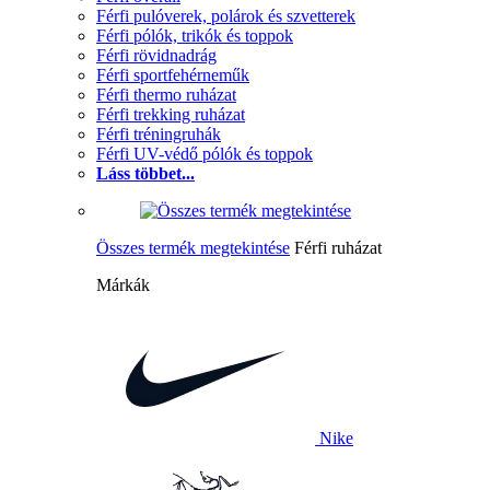
Férfi pulóverek, polárok és szvetterek
Férfi pólók, trikók és toppok
Férfi rövidnadrág
Férfi sportfehérneműk
Férfi thermo ruházat
Férfi trekking ruházat
Férfi tréningruhák
Férfi UV-védő pólók és toppok
Láss többet...
Összes termék megtekintése
Férfi ruházat
Márkák
Nike