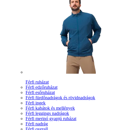
Férfi ruházat
Férfi edzőruházat
Férfi esőruházat
Férfi fürdőnadrágok és rövidnadrágok
Férfi ingek
Férfi kabátok és mellények
Férfi leggings nadrágok
Férfi merinó gyapjú ruházat
Férfi nadrág
Férfi overall