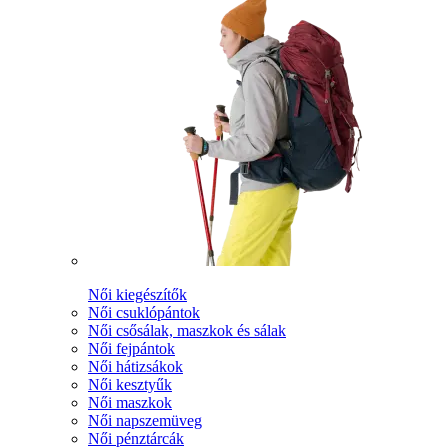
Női kiegészítők
Női csuklópántok
Női csősálak, maszkok és sálak
Női fejpántok
Női hátizsákok
Női kesztyűk
Női maszkok
Női napszemüveg
Női pénztárcák