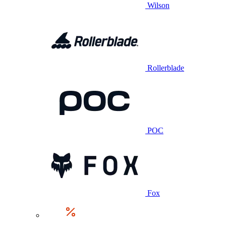
Wilson
Rollerblade
POC
Fox