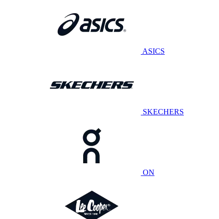
ASICS
SKECHERS
ON