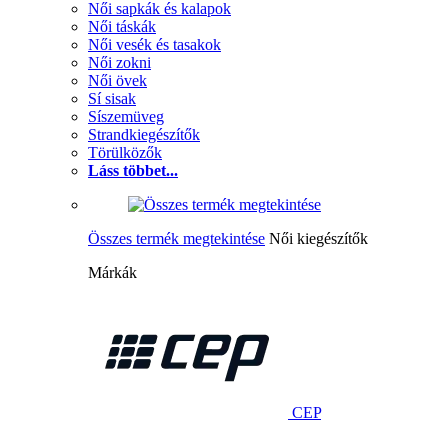
Női sapkák és kalapok
Női táskák
Női vesék és tasakok
Női zokni
Női övek
Sí sisak
Síszemüveg
Strandkiegészítők
Törülközők
Láss többet...
Összes termék megtekintése
Női kiegészítők
Márkák
CEP