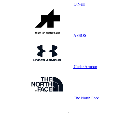
O'Neill
ASSOS
Under Armour
The North Face