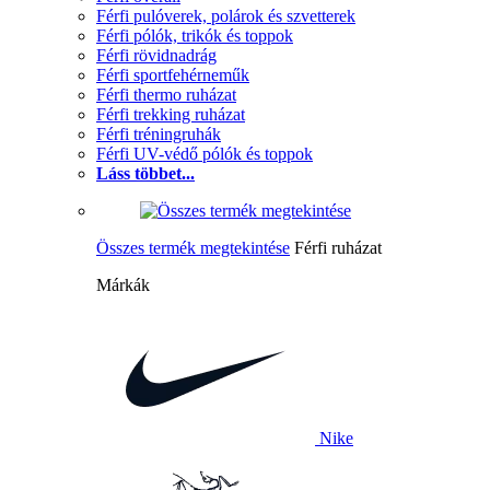
Férfi pulóverek, polárok és szvetterek
Férfi pólók, trikók és toppok
Férfi rövidnadrág
Férfi sportfehérneműk
Férfi thermo ruházat
Férfi trekking ruházat
Férfi tréningruhák
Férfi UV-védő pólók és toppok
Láss többet...
Összes termék megtekintése
Férfi ruházat
Márkák
Nike