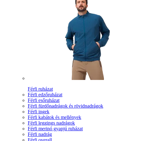
Férfi ruházat
Férfi edzőruházat
Férfi esőruházat
Férfi fürdőnadrágok és rövidnadrágok
Férfi ingek
Férfi kabátok és mellények
Férfi leggings nadrágok
Férfi merinó gyapjú ruházat
Férfi nadrág
Férfi overall