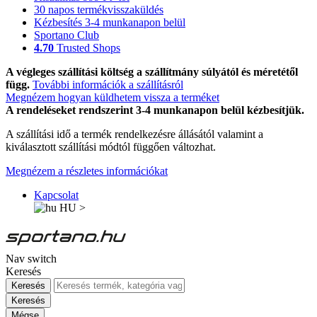
30 napos termékvisszaküldés
Kézbesítés 3-4 munkanapon belül
Sportano Club
4.70
Trusted Shops
A végleges szállítási költség a szállítmány súlyától és méretétől
függ.
További információk a szállításról
Megnézem hogyan küldhetem vissza a terméket
A rendeléseket rendszerint 3-4 munkanapon belül kézbesítjük.
A szállítási idő a termék rendelkezésre állásától valamint a
kiválasztott szállítási módtól függően változhat.
Megnézem a részletes információkat
Kapcsolat
HU
>
Nav switch
Keresés
Keresés
Keresés
Mégse