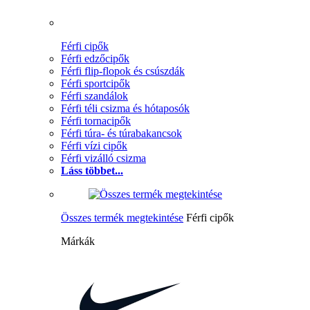
Férfi cipők
Férfi edzőcipők
Férfi flip-flopok és csúszdák
Férfi sportcipők
Férfi szandálok
Férfi téli csizma és hótaposók
Férfi tornacipők
Férfi túra- és túrabakancsok
Férfi vízi cipők
Férfi vizálló csizma
Láss többet...
Összes termék megtekintése
Férfi cipők
Márkák