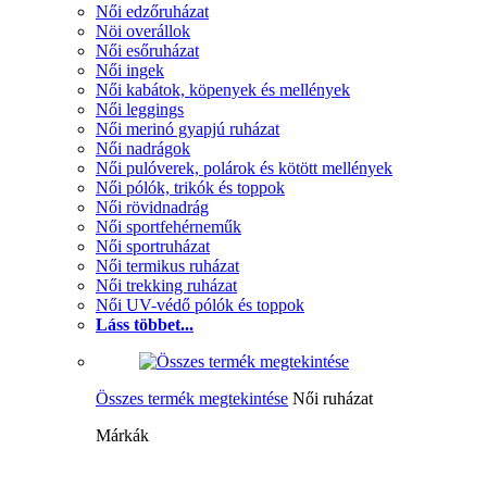
Női edzőruházat
Nöi overállok
Női esőruházat
Női ingek
Női kabátok, köpenyek és mellények
Női leggings
Női merinó gyapjú ruházat
Női nadrágok
Női pulóverek, polárok és kötött mellények
Női pólók, trikók és toppok
Női rövidnadrág
Női sportfehérneműk
Női sportruházat
Női termikus ruházat
Női trekking ruházat
Női UV-védő pólók és toppok
Láss többet...
Összes termék megtekintése
Női ruházat
Márkák