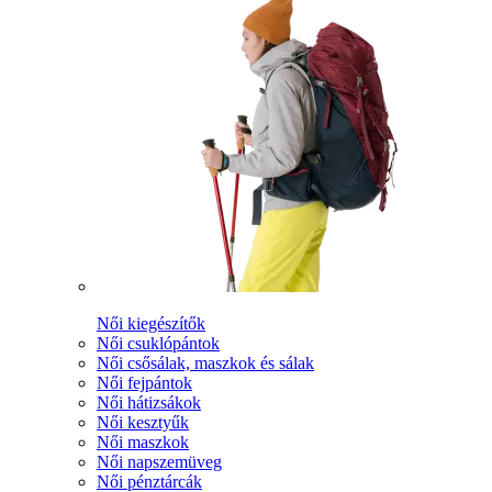
Női kiegészítők
Női csuklópántok
Női csősálak, maszkok és sálak
Női fejpántok
Női hátizsákok
Női kesztyűk
Női maszkok
Női napszemüveg
Női pénztárcák