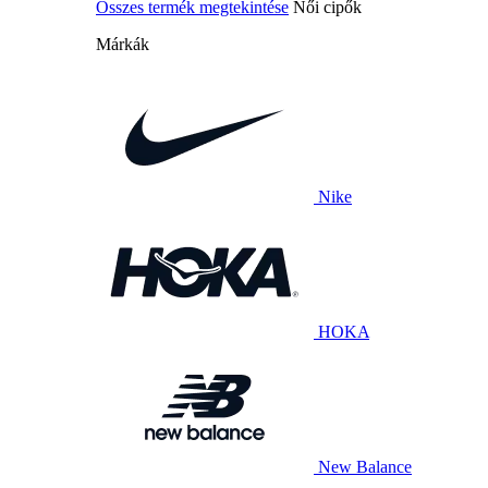
Összes termék megtekintése
Női cipők
Márkák
Nike
HOKA
New Balance