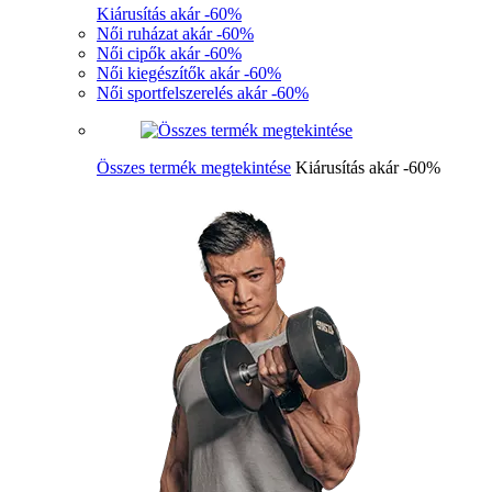
Kiárusítás akár -60%
Női ruházat akár -60%
Női cipők akár -60%
Női kiegészítők akár -60%
Női sportfelszerelés akár -60%
Összes termék megtekintése
Kiárusítás akár -60%