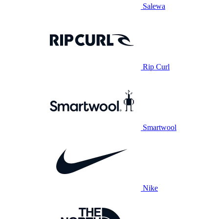
Salewa
Rip Curl
Smartwool
Nike