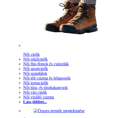
Női cipők
Női edzőcipők
Női flip-flopok és csúszdák
Női sportcipők
Női szandálok
Női téli csizma és hótaposók
Női tornacipők
Női túra- és túrabakancsok
Női vízi cipők
Női vizálló csizma
Láss többet...