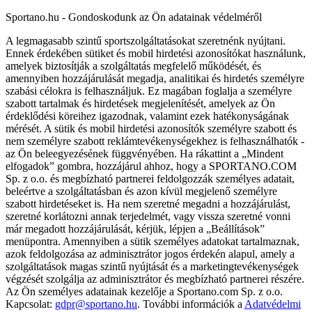
Sportano.hu - Gondoskodunk az Ön adatainak védelméről
A legmagasabb szintű sportszolgáltatásokat szeretnénk nyújtani.
Ennek érdekében sütiket és mobil hirdetési azonosítókat használunk,
amelyek biztosítják a szolgáltatás megfelelő működését, és
amennyiben hozzájárulását megadja, analitikai és hirdetés személyre
szabási célokra is felhasználjuk. Ez magában foglalja a személyre
szabott tartalmak és hirdetések megjelenítését, amelyek az Ön
érdeklődési köreihez igazodnak, valamint ezek hatékonyságának
mérését. A sütik és mobil hirdetési azonosítók személyre szabott és
nem személyre szabott reklámtevékenységekhez is felhasználhatók -
az Ön beleegyezésének függvényében. Ha rákattint a „Mindent
elfogadok” gombra, hozzájárul ahhoz, hogy a SPORTANO.COM
Sp. z o.o. és megbízható partnerei feldolgozzák személyes adatait,
beleértve a szolgáltatásban és azon kívül megjelenő személyre
szabott hirdetéseket is. Ha nem szeretné megadni a hozzájárulást,
szeretné korlátozni annak terjedelmét, vagy vissza szeretné vonni
már megadott hozzájárulását, kérjük, lépjen a „Beállítások”
menüpontra. Amennyiben a sütik személyes adatokat tartalmaznak,
azok feldolgozása az adminisztrátor jogos érdekén alapul, amely a
szolgáltatások magas szintű nyújtását és a marketingtevékenységek
végzését szolgálja az adminisztrátor és megbízható partnerei részére.
Az Ön személyes adatainak kezelője a Sportano.com Sp. z o.o.
Kapcsolat:
gdpr@sportano.hu
. További információk a
Adatvédelmi