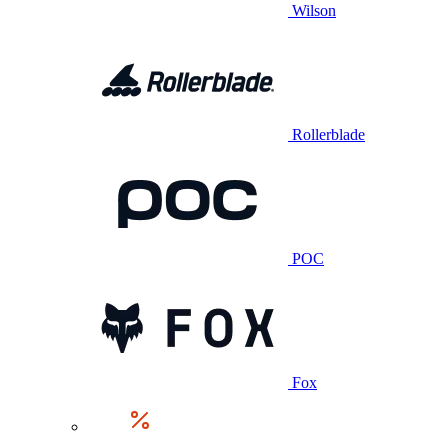
Wilson
Rollerblade
POC
Fox