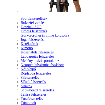
Sportfelszerelések
Bokszfelszerelés
Deszkák SUP
Fitness felszerelés
Görkorcsolya és inline korcsolya
Jóga felszerelés
Kerékpárok
Kimono
Kosárlabda felszerelés
Labdarúgás felszerelés
Mellény a vízi sportokhoz
Neoprén búvárruha úszáshoz
Női sícipő
Röplabda felszerelés
Sífelszerelés
Sífutó felszerelés
Sisakok
Snowboard felszerelés
Tenisz felszerelés
Túrafelszerelés
Túrabotok