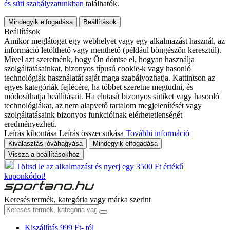
és süti szabályzatunkban
találhatók.
Mindegyik elfogadása
Beállítások
Beállítások
Amikor meglátogat egy webhelyet vagy egy alkalmazást használ, az
információ letölthető vagy menthető (például böngészőn keresztül).
Mivel azt szeretnénk, hogy Ön döntse el, hogyan használja
szolgáltatásainkat, bizonyos típusú cookie-k vagy hasonló
technológiák használatát saját maga szabályozhatja. Kattintson az
egyes kategóriák fejlécére, ha többet szeretne megtudni, és
módosíthatja beállításait. Ha elutasít bizonyos sütiket vagy hasonló
technológiákat, az nem alapvető tartalom megjelenítését vagy
szolgáltatásaink bizonyos funkcióinak elérhetetlenségét
eredményezheti.
Leírás kibontása
Leírás összecsukása
További információ
Kiválasztás jóváhagyása
Mindegyik elfogadása
Vissza a beállításokhoz
Töltsd le az alkalmazást és nyerj egy 3500 Ft értékű
kuponkódot!
Keresés termék, kategória vagy márka szerint
Kiszállítás 999 Ft- tól