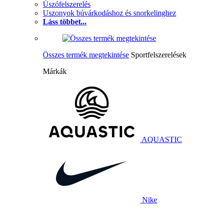
Úszófelszerelés
Uszonyok búvárkodáshoz és snorkelinghez
Láss többet...
Összes termék megtekintése
Sportfelszerelések
Márkák
AQUASTIC
Nike