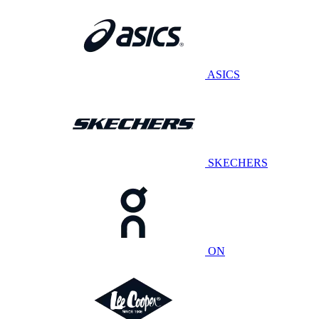
ASICS
SKECHERS
ON