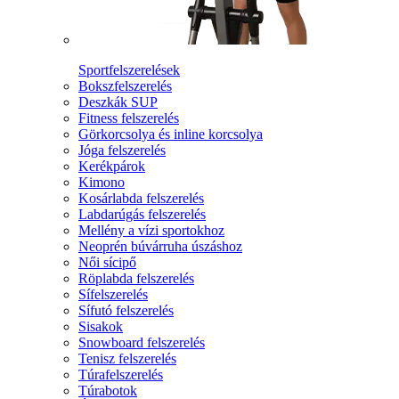
Sportfelszerelések
Bokszfelszerelés
Deszkák SUP
Fitness felszerelés
Görkorcsolya és inline korcsolya
Jóga felszerelés
Kerékpárok
Kimono
Kosárlabda felszerelés
Labdarúgás felszerelés
Mellény a vízi sportokhoz
Neoprén búvárruha úszáshoz
Női sícipő
Röplabda felszerelés
Sífelszerelés
Sífutó felszerelés
Sisakok
Snowboard felszerelés
Tenisz felszerelés
Túrafelszerelés
Túrabotok