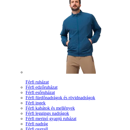
Férfi ruházat
Férfi edzőruházat
Férfi esőruházat
Férfi fürdőnadrágok és rövidnadrágok
Férfi ingek
Férfi kabátok és mellények
Férfi leggings nadrágok
Férfi merinó gyapjú ruházat
Férfi nadrág
Férfi overall