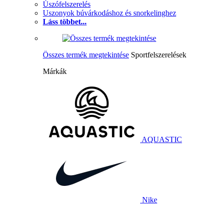
Úszófelszerelés
Uszonyok búvárkodáshoz és snorkelinghez
Láss többet...
Összes termék megtekintése
Sportfelszerelések
Márkák
AQUASTIC
Nike