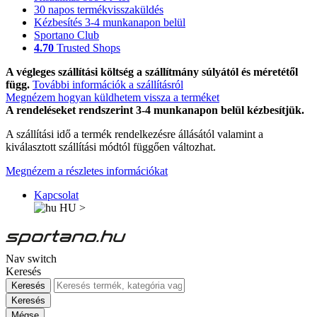
30 napos termékvisszaküldés
Kézbesítés 3-4 munkanapon belül
Sportano Club
4.70
Trusted Shops
A végleges szállítási költség a szállítmány súlyától és méretétől
függ.
További információk a szállításról
Megnézem hogyan küldhetem vissza a terméket
A rendeléseket rendszerint 3-4 munkanapon belül kézbesítjük.
A szállítási idő a termék rendelkezésre állásától valamint a
kiválasztott szállítási módtól függően változhat.
Megnézem a részletes információkat
Kapcsolat
HU
>
Nav switch
Keresés
Keresés
Keresés
Mégse