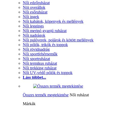
Női edzőruházat
Nöi overállok
Női esőruházat
Női ingek
Női kabátok, köpenyek és mellények
Női leggings
Női merinó gyapjú ruházat
Női nadrágok
Női pulóverek, polárok és kötött mellények
Női pólók, trikók és toppok
Női rövidnadrág
Női sportfehérneműk
Női sportruházat
Női termikus ruházat
Női trekking ruházat
Női UV-védő pólók és toppok
Láss többet...
Összes termék megtekintése
Női ruházat
Márkák