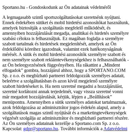
Sportano.hu - Gondoskodunk az Ön adatainak védelméről
A legmagasabb szintű sportszolgáltatásokat szeretnénk nyújtani.
Ennek érdekében sütiket és mobil hirdetési azonosítókat használunk,
amelyek biztosítják a szolgáltatás megfelelő működését, és
amennyiben hozzájárulását megadja, analitikai és hirdetés személyre
szabási célokra is felhasználjuk. Ez magában foglalja a személyre
szabott tartalmak és hirdetések megjelenítését, amelyek az Ön
érdeklődési köreihez igazodnak, valamint ezek hatékonyságának
mérését. A sütik és mobil hirdetési azonosítók személyre szabott és
nem személyre szabott reklámtevékenységekhez is felhasználhatók -
az Ön beleegyezésének függvényében. Ha rákattint a „Mindent
elfogadok” gombra, hozzájárul ahhoz, hogy a SPORTANO.COM
Sp. z o.o. és megbízható partnerei feldolgozzák személyes adatait,
beleértve a szolgáltatásban és azon kívül megjelenő személyre
szabott hirdetéseket is. Ha nem szeretné megadni a hozzájárulást,
szeretné korlátozni annak terjedelmét, vagy vissza szeretné vonni
már megadott hozzájárulását, kérjük, lépjen a „Beállítások”
menüpontra. Amennyiben a sütik személyes adatokat tartalmaznak,
azok feldolgozása az adminisztrátor jogos érdekén alapul, amely a
szolgáltatások magas szintű nyújtását és a marketingtevékenységek
végzését szolgálja az adminisztrátor és megbízható partnerei részére.
Az Ön személyes adatainak kezelője a Sportano.com Sp. z o.o.
Kapcsolat:
gdpr@sportano.hu
. További információk a
Adatvédelmi