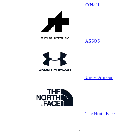
O'Neill
ASSOS
Under Armour
The North Face