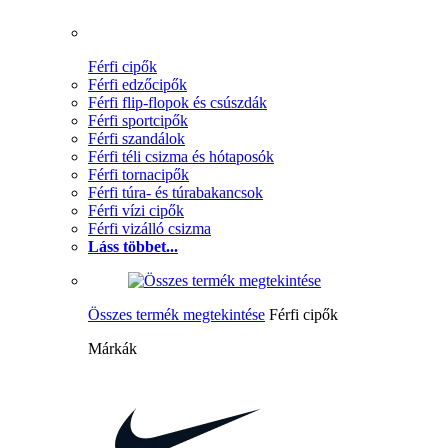
Férfi cipők
Férfi edzőcipők
Férfi flip-flopok és csúszdák
Férfi sportcipők
Férfi szandálok
Férfi téli csizma és hótaposók
Férfi tornacipők
Férfi túra- és túrabakancsok
Férfi vízi cipők
Férfi vizálló csizma
Láss többet...
Összes termék megtekintése
Férfi cipők
Márkák