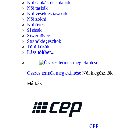
Női sapkák és kalapok
Női táskák
Női vesék és tasakok
Női zokni
Női övek
Sí sisak
Síszemüveg
Strandkiegészítők
Törülközők
Láss többet...
Összes termék megtekintése
Női kiegészítők
Márkák
CEP