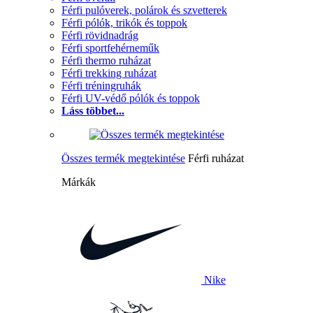
Férfi pulóverek, polárok és szvetterek
Férfi pólók, trikók és toppok
Férfi rövidnadrág
Férfi sportfehérneműk
Férfi thermo ruházat
Férfi trekking ruházat
Férfi tréningruhák
Férfi UV-védő pólók és toppok
Láss többet...
Összes termék megtekintése
Férfi ruházat
Márkák
Nike