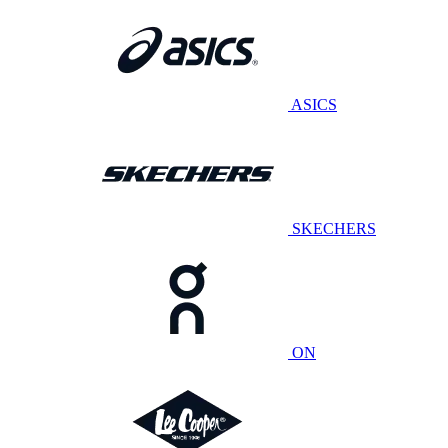
ASICS
SKECHERS
ON