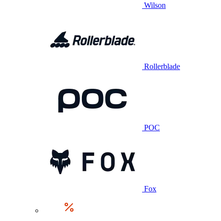
Wilson
Rollerblade
POC
Fox