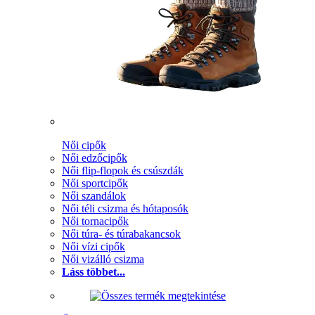
Női cipők
Női edzőcipők
Női flip-flopok és csúszdák
Női sportcipők
Női szandálok
Női téli csizma és hótaposók
Női tornacipők
Női túra- és túrabakancsok
Női vízi cipők
Női vizálló csizma
Láss többet...