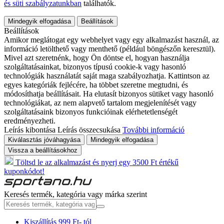
és süti szabályzatunkban
találhatók.
Mindegyik elfogadása
Beállítások
Beállítások
Amikor meglátogat egy webhelyet vagy egy alkalmazást használ, az
információ letölthető vagy menthető (például böngészőn keresztül).
Mivel azt szeretnénk, hogy Ön döntse el, hogyan használja
szolgáltatásainkat, bizonyos típusú cookie-k vagy hasonló
technológiák használatát saját maga szabályozhatja. Kattintson az
egyes kategóriák fejlécére, ha többet szeretne megtudni, és
módosíthatja beállításait. Ha elutasít bizonyos sütiket vagy hasonló
technológiákat, az nem alapvető tartalom megjelenítését vagy
szolgáltatásaink bizonyos funkcióinak elérhetetlenségét
eredményezheti.
Leírás kibontása
Leírás összecsukása
További információ
Kiválasztás jóváhagyása
Mindegyik elfogadása
Vissza a beállításokhoz
Töltsd le az alkalmazást és nyerj egy 3500 Ft értékű
kuponkódot!
Keresés termék, kategória vagy márka szerint
Kiszállítás 999 Ft- tól