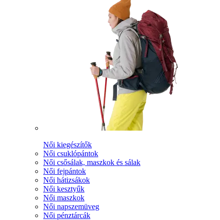
Női kiegészítők
Női csuklópántok
Női csősálak, maszkok és sálak
Női fejpántok
Női hátizsákok
Női kesztyűk
Női maszkok
Női napszemüveg
Női pénztárcák