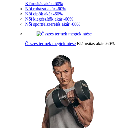
Kiárusítás akár -60%
Női ruházat akár -60%
Női cipők akár -60%
Női kiegészítők akár -60%
Női sportfelszerelés akár -60%
Összes termék megtekintése
Kiárusítás akár -60%