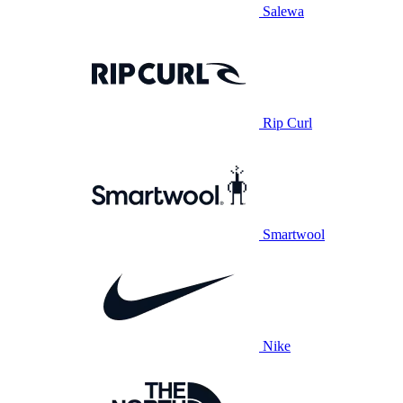
Salewa
Rip Curl
Smartwool
Nike