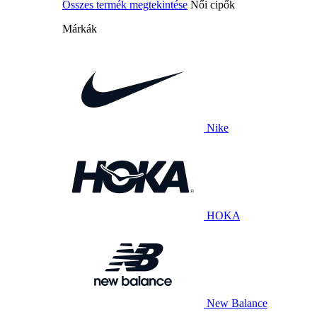
Összes termék megtekintése
Női cipők
Márkák
Nike
HOKA
New Balance