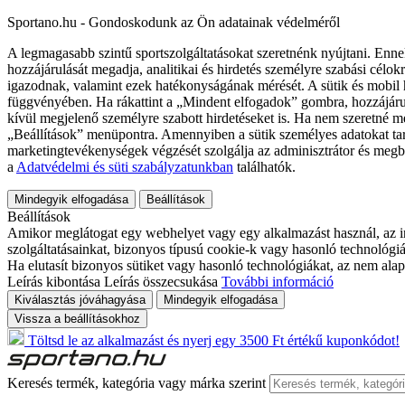
Sportano.hu - Gondoskodunk az Ön adatainak védelméről
A legmagasabb szintű sportszolgáltatásokat szeretnénk nyújtani. Enne
hozzájárulását megadja, analitikai és hirdetés személyre szabási célok
igazodnak, valamint ezek hatékonyságának mérését. A sütik és mobil 
függvényében. Ha rákattint a „Mindent elfogadok” gombra, hozzájáru
kívül megjelenő személyre szabott hirdetéseket is. Ha nem szeretné me
„Beállítások” menüpontra. Amennyiben a sütik személyes adatokat tart
marketingtevékenységek végzését szolgálja az adminisztrátor és megb
a
Adatvédelmi és süti szabályzatunkban
találhatók.
Mindegyik elfogadása
Beállítások
Beállítások
Amikor meglátogat egy webhelyet vagy egy alkalmazást használ, az in
szolgáltatásainkat, bizonyos típusú cookie-k vagy hasonló technológiák
Ha elutasít bizonyos sütiket vagy hasonló technológiákat, az nem alap
Leírás kibontása
Leírás összecsukása
További információ
Kiválasztás jóváhagyása
Mindegyik elfogadása
Vissza a beállításokhoz
Töltsd le az alkalmazást és nyerj egy 3500 Ft értékű kuponkódot!
Keresés termék, kategória vagy márka szerint