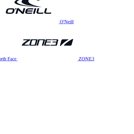
O'Neill
rth Face
ZONE3