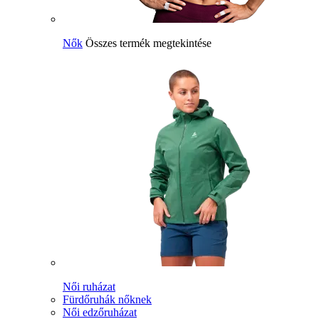
Nők
Összes termék megtekintése
Női ruházat
Fürdőruhák nőknek
Női edzőruházat