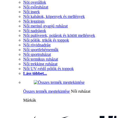
Nöi overállok
Női esőruházat
Női ingek
Női kabátok, köpenyek és mellények
Női leggings
Női merinó gyapjú ruházat
Női nadrágok
Női pulóverek, polárok és kötött mellények
Női pólók, trikók és toppok
Női rövidnadrág
Női sportfehérneműk
Női sportruházat
Női termikus ruházat
Női trekking ruházat
Női UV-védő pólók és toppok
Láss többet...
Összes termék megtekintése
Női ruházat
Márkák