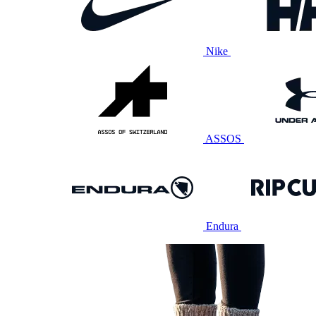
Nike
ASSOS
Endura