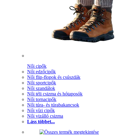
Női cipők
Női edzőcipők
Női flip-flopok és csúszdák
Női sportcipők
Női szandálok
Női téli csizma és hótaposók
Női tornacipők
Női túra- és túrabakancsok
Női vízi cipők
Női vizálló csizma
Láss többet...