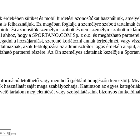
k érdekében sütiket és mobil hirdetési azonosítókat használunk, amelye
ra is felhasználjuk. Ez magában foglalja a személyre szabott tartalmak 
hirdetési azonosítók személyre szabott és nem személyre szabott rekl
l ahhoz, hogy a SPORTANO.COM Sp. z o.o. és megbízható partnerei fel
gadni a hozzájárulást, szeretné korlátozni annak terjedelmét, vagy viss
almaznak, azok feldolgozása az adminisztrátor jogos érdekén alapul, am
ízható partnerei részére. Az Ön személyes adatainak kezelője a Sporta
formáció letölthető vagy menthető (például böngészőn keresztül). Mive
 használatát saját maga szabályozhatja. Kattintson az egyes kategóriák f
vető tartalom megjelenítését vagy szolgáltatásaink bizonyos funkcióina