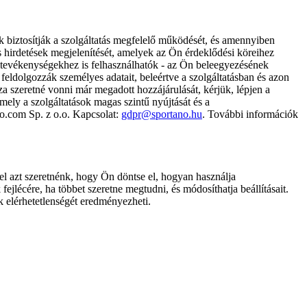
k biztosítják a szolgáltatás megfelelő működését, és amennyiben
és hirdetések megjelenítését, amelyek az Ön érdeklődési köreihez
ámtevékenységekhez is felhasználhatók - az Ön beleegyezésének
dolgozzák személyes adatait, beleértve a szolgáltatásban és azon
za szeretné vonni már megadott hozzájárulását, kérjük, lépjen a
ely a szolgáltatások magas szintű nyújtását és a
no.com Sp. z o.o. Kapcsolat:
gdpr@sportano.hu
. További információk
l azt szeretnénk, hogy Ön döntse el, hogyan használja
ejlécére, ha többet szeretne megtudni, és módosíthatja beállításait.
k elérhetetlenségét eredményezheti.