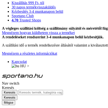
Kiszállítás 999 Ft- tól
30 napos termékvisszaküldés
Kézbesítés 3-4 munkanapon belül
Sportano Club
4.70
Trusted Shops
A végleges szállítási költség a szállítmány súlyától és méretétől füg
Megnézem hogyan küldhetem vissza a terméket
A rendeléseket rendszerint 3-4 munkanapon belül kézbesítjük.
A szállítási idő a termék rendelkezésre állásától valamint a kiválasztot
Megnézem a részletes információkat
Kapcsolat
HU
>
Nav switch
Keresés
Keresés
Keresés
Mégse