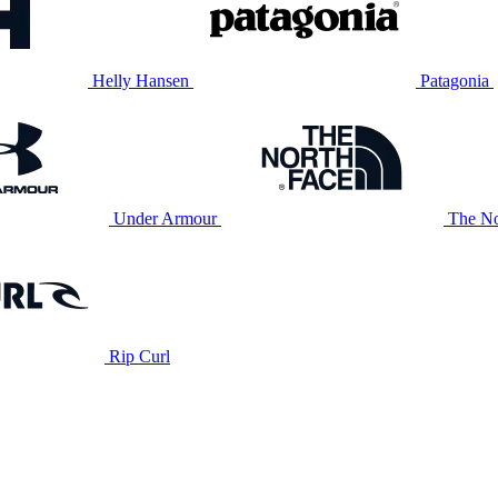
Helly Hansen
Patagonia
Under Armour
The No
Rip Curl