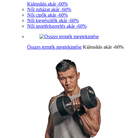
Kiárusítás akár -60%
Női ruházat akár -60%
Női cipők akár -60%
Női kiegészítők akár -60%
Női sportfelszerelés akár -60%
Összes termék megtekintése
Kiárusítás akár -60%