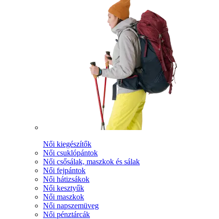
Női kiegészítők
Női csuklópántok
Női csősálak, maszkok és sálak
Női fejpántok
Női hátizsákok
Női kesztyűk
Női maszkok
Női napszemüveg
Női pénztárcák