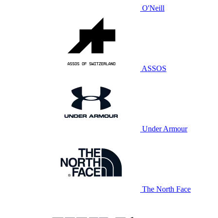
O'Neill
ASSOS
Under Armour
The North Face