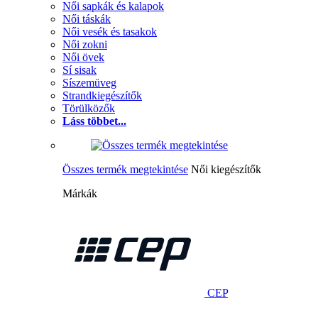
Női sapkák és kalapok
Női táskák
Női vesék és tasakok
Női zokni
Női övek
Sí sisak
Síszemüveg
Strandkiegészítők
Törülközők
Láss többet...
Összes termék megtekintése
Női kiegészítők
Márkák
CEP