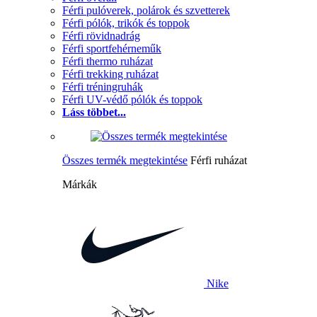
Férfi pulóverek, polárok és szvetterek
Férfi pólók, trikók és toppok
Férfi rövidnadrág
Férfi sportfehérneműk
Férfi thermo ruházat
Férfi trekking ruházat
Férfi tréningruhák
Férfi UV-védő pólók és toppok
Láss többet...
Összes termék megtekintése
Férfi ruházat
Márkák
Nike