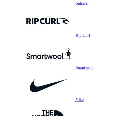
Salewa
Rip Curl
Smartwool
Nike