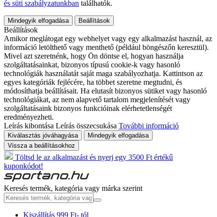
és süti szabályzatunkban
találhatók.
Mindegyik elfogadása
Beállítások
Beállítások
Amikor meglátogat egy webhelyet vagy egy alkalmazást használ, az
információ letölthető vagy menthető (például böngészőn keresztül).
Mivel azt szeretnénk, hogy Ön döntse el, hogyan használja
szolgáltatásainkat, bizonyos típusú cookie-k vagy hasonló
technológiák használatát saját maga szabályozhatja. Kattintson az
egyes kategóriák fejlécére, ha többet szeretne megtudni, és
módosíthatja beállításait. Ha elutasít bizonyos sütiket vagy hasonló
technológiákat, az nem alapvető tartalom megjelenítését vagy
szolgáltatásaink bizonyos funkcióinak elérhetetlenségét
eredményezheti.
Leírás kibontása
Leírás összecsukása
További információ
Kiválasztás jóváhagyása
Mindegyik elfogadása
Vissza a beállításokhoz
Töltsd le az alkalmazást és nyerj egy 3500 Ft értékű
kuponkódot!
Keresés termék, kategória vagy márka szerint
Kiszállítás 999 Ft- tól