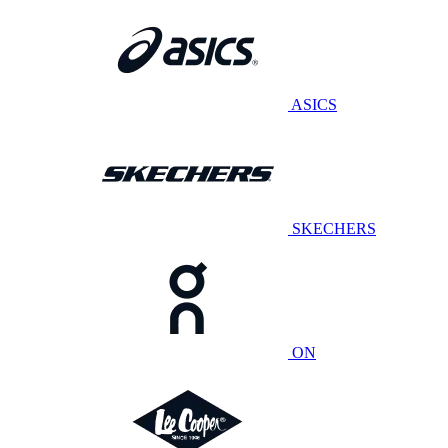
ASICS
SKECHERS
ON