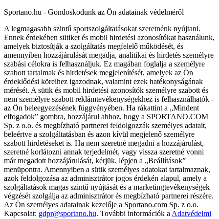
Sportano.hu - Gondoskodunk az Ön adatainak védelméről
A legmagasabb szintű sportszolgáltatásokat szeretnénk nyújtani.
Ennek érdekében sütiket és mobil hirdetési azonosítókat használunk,
amelyek biztosítják a szolgáltatás megfelelő működését, és
amennyiben hozzájárulását megadja, analitikai és hirdetés személyre
szabási célokra is felhasználjuk. Ez magában foglalja a személyre
szabott tartalmak és hirdetések megjelenítését, amelyek az Ön
érdeklődési köreihez igazodnak, valamint ezek hatékonyságának
mérését. A sütik és mobil hirdetési azonosítók személyre szabott és
nem személyre szabott reklámtevékenységekhez is felhasználhatók -
az Ön beleegyezésének függvényében. Ha rákattint a „Mindent
elfogadok” gombra, hozzájárul ahhoz, hogy a SPORTANO.COM
Sp. z o.o. és megbízható partnerei feldolgozzák személyes adatait,
beleértve a szolgáltatásban és azon kívül megjelenő személyre
szabott hirdetéseket is. Ha nem szeretné megadni a hozzájárulást,
szeretné korlátozni annak terjedelmét, vagy vissza szeretné vonni
már megadott hozzájárulását, kérjük, lépjen a „Beállítások”
menüpontra. Amennyiben a sütik személyes adatokat tartalmaznak,
azok feldolgozása az adminisztrátor jogos érdekén alapul, amely a
szolgáltatások magas szintű nyújtását és a marketingtevékenységek
végzését szolgálja az adminisztrátor és megbízható partnerei részére.
Az Ön személyes adatainak kezelője a Sportano.com Sp. z o.o.
Kapcsolat:
gdpr@sportano.hu
. További információk a
Adatvédelmi