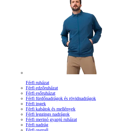
Férfi ruházat
Férfi edzőruházat
Férfi esőruházat
Férfi fürdőnadrágok és rövidnadrágok
Férfi ingek
Férfi kabátok és mellények
Férfi leggings nadrágok
Férfi merinó gyapjú ruházat
Férfi nadrág
Férfi overall