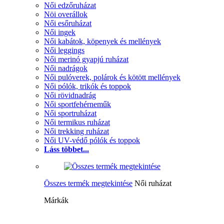
Női edzőruházat
Nöi overállok
Női esőruházat
Női ingek
Női kabátok, köpenyek és mellények
Női leggings
Női merinó gyapjú ruházat
Női nadrágok
Női pulóverek, polárok és kötött mellények
Női pólók, trikók és toppok
Női rövidnadrág
Női sportfehérneműk
Női sportruházat
Női termikus ruházat
Női trekking ruházat
Női UV-védő pólók és toppok
Láss többet...
Összes termék megtekintése
Női ruházat
Márkák