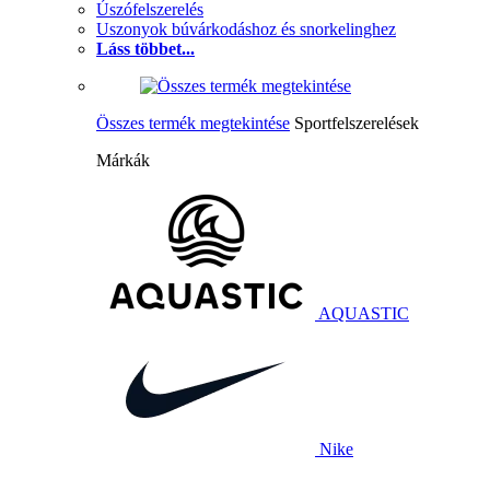
Úszófelszerelés
Uszonyok búvárkodáshoz és snorkelinghez
Láss többet...
Összes termék megtekintése
Sportfelszerelések
Márkák
AQUASTIC
Nike