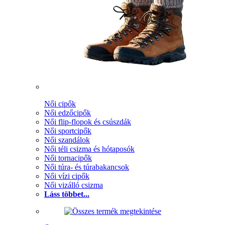
Női cipők
Női edzőcipők
Női flip-flopok és csúszdák
Női sportcipők
Női szandálok
Női téli csizma és hótaposók
Női tornacipők
Női túra- és túrabakancsok
Női vízi cipők
Női vizálló csizma
Láss többet...