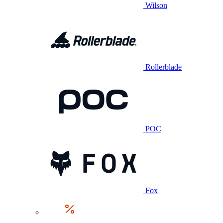
Wilson
Rollerblade
POC
Fox