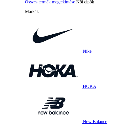
Összes termék megtekintése
Női cipők
Márkák
Nike
HOKA
New Balance