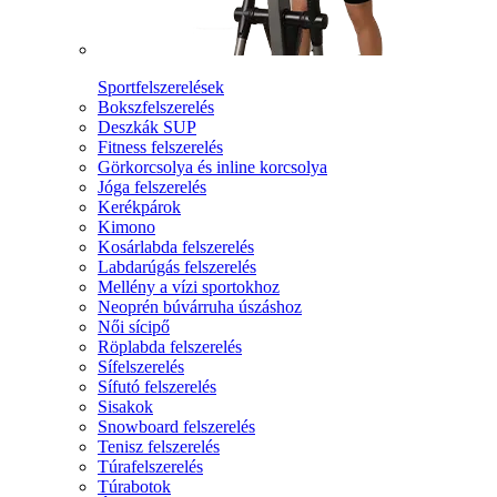
Sportfelszerelések
Bokszfelszerelés
Deszkák SUP
Fitness felszerelés
Görkorcsolya és inline korcsolya
Jóga felszerelés
Kerékpárok
Kimono
Kosárlabda felszerelés
Labdarúgás felszerelés
Mellény a vízi sportokhoz
Neoprén búvárruha úszáshoz
Női sícipő
Röplabda felszerelés
Sífelszerelés
Sífutó felszerelés
Sisakok
Snowboard felszerelés
Tenisz felszerelés
Túrafelszerelés
Túrabotok