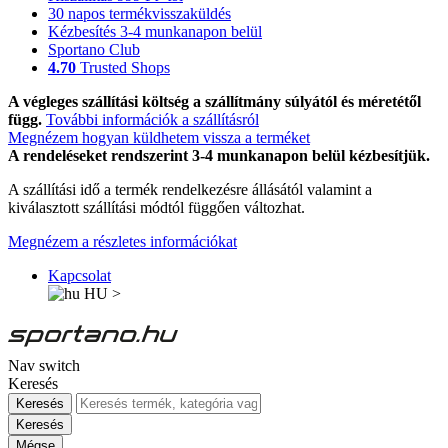
30 napos termékvisszaküldés
Kézbesítés 3-4 munkanapon belül
Sportano Club
4.70
Trusted Shops
A végleges szállítási költség a szállítmány súlyától és méretétől
függ.
További információk a szállításról
Megnézem hogyan küldhetem vissza a terméket
A rendeléseket rendszerint 3-4 munkanapon belül kézbesítjük.
A szállítási idő a termék rendelkezésre állásától valamint a
kiválasztott szállítási módtól függően változhat.
Megnézem a részletes információkat
Kapcsolat
HU
>
Nav switch
Keresés
Keresés
Keresés
Mégse