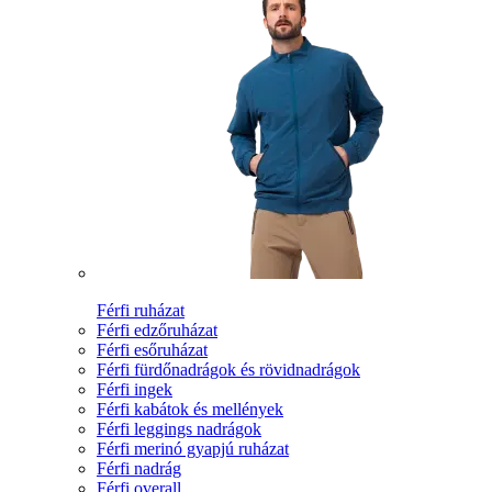
Férfi ruházat
Férfi edzőruházat
Férfi esőruházat
Férfi fürdőnadrágok és rövidnadrágok
Férfi ingek
Férfi kabátok és mellények
Férfi leggings nadrágok
Férfi merinó gyapjú ruházat
Férfi nadrág
Férfi overall