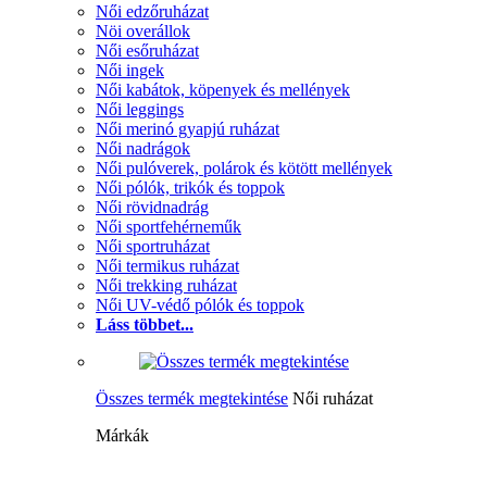
Női edzőruházat
Nöi overállok
Női esőruházat
Női ingek
Női kabátok, köpenyek és mellények
Női leggings
Női merinó gyapjú ruházat
Női nadrágok
Női pulóverek, polárok és kötött mellények
Női pólók, trikók és toppok
Női rövidnadrág
Női sportfehérneműk
Női sportruházat
Női termikus ruházat
Női trekking ruházat
Női UV-védő pólók és toppok
Láss többet...
Összes termék megtekintése
Női ruházat
Márkák