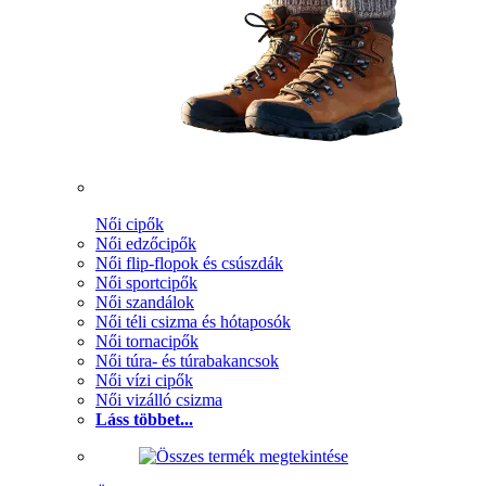
Női cipők
Női edzőcipők
Női flip-flopok és csúszdák
Női sportcipők
Női szandálok
Női téli csizma és hótaposók
Női tornacipők
Női túra- és túrabakancsok
Női vízi cipők
Női vizálló csizma
Láss többet...