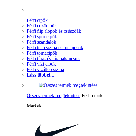
Férfi cipők
Férfi edzőcipők
Férfi flip-flopok és csúszdák
Férfi sportcipők
Férfi szandálok
Férfi téli csizma és hótaposók
Férfi tornacipők
Férfi túra- és túrabakancsok
Férfi vízi cipők
Férfi vizálló csizma
Láss többet...
Összes termék megtekintése
Férfi cipők
Márkák