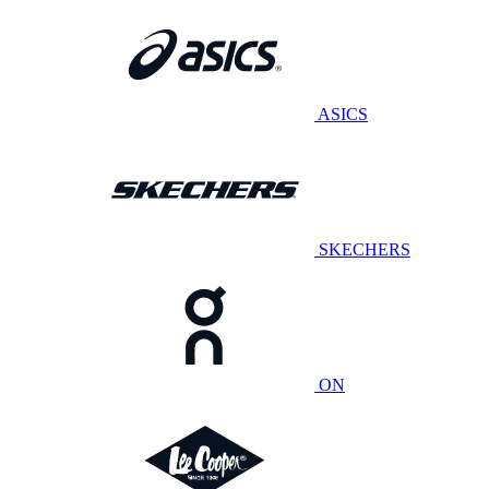
ASICS
SKECHERS
ON