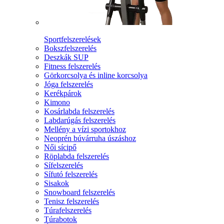
Sportfelszerelések
Bokszfelszerelés
Deszkák SUP
Fitness felszerelés
Görkorcsolya és inline korcsolya
Jóga felszerelés
Kerékpárok
Kimono
Kosárlabda felszerelés
Labdarúgás felszerelés
Mellény a vízi sportokhoz
Neoprén búvárruha úszáshoz
Női sícipő
Röplabda felszerelés
Sífelszerelés
Sífutó felszerelés
Sisakok
Snowboard felszerelés
Tenisz felszerelés
Túrafelszerelés
Túrabotok