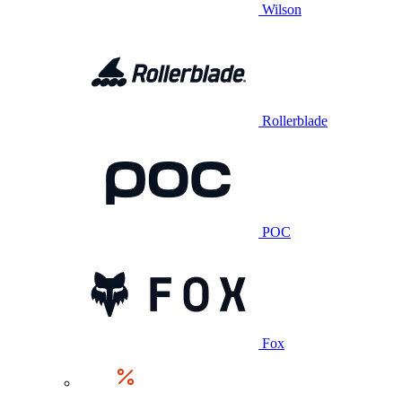
Wilson
Rollerblade
POC
Fox