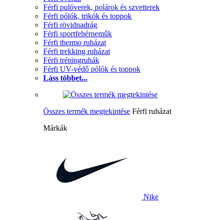
Férfi pulóverek, polárok és szvetterek
Férfi pólók, trikók és toppok
Férfi rövidnadrág
Férfi sportfehérneműk
Férfi thermo ruházat
Férfi trekking ruházat
Férfi tréningruhák
Férfi UV-védő pólók és toppok
Láss többet...
Összes termék megtekintése
Férfi ruházat
Márkák
Nike