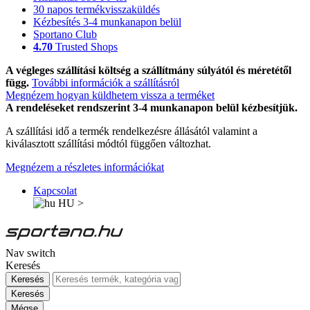
30 napos termékvisszaküldés
Kézbesítés 3-4 munkanapon belül
Sportano Club
4.70
Trusted Shops
A végleges szállítási költség a szállítmány súlyától és méretétől
függ.
További információk a szállításról
Megnézem hogyan küldhetem vissza a terméket
A rendeléseket rendszerint 3-4 munkanapon belül kézbesítjük.
A szállítási idő a termék rendelkezésre állásától valamint a
kiválasztott szállítási módtól függően változhat.
Megnézem a részletes információkat
Kapcsolat
HU
>
Nav switch
Keresés
Keresés
Keresés
Mégse