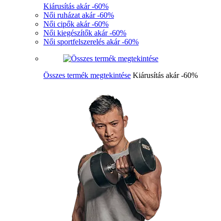
Kiárusítás akár -60%
Női ruházat akár -60%
Női cipők akár -60%
Női kiegészítők akár -60%
Női sportfelszerelés akár -60%
Összes termék megtekintése
Kiárusítás akár -60%