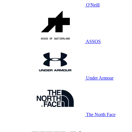
O'Neill
ASSOS
Under Armour
The North Face