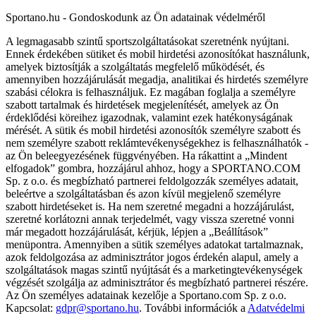
Sportano.hu - Gondoskodunk az Ön adatainak védelméről
A legmagasabb szintű sportszolgáltatásokat szeretnénk nyújtani.
Ennek érdekében sütiket és mobil hirdetési azonosítókat használunk,
amelyek biztosítják a szolgáltatás megfelelő működését, és
amennyiben hozzájárulását megadja, analitikai és hirdetés személyre
szabási célokra is felhasználjuk. Ez magában foglalja a személyre
szabott tartalmak és hirdetések megjelenítését, amelyek az Ön
érdeklődési köreihez igazodnak, valamint ezek hatékonyságának
mérését. A sütik és mobil hirdetési azonosítók személyre szabott és
nem személyre szabott reklámtevékenységekhez is felhasználhatók -
az Ön beleegyezésének függvényében. Ha rákattint a „Mindent
elfogadok” gombra, hozzájárul ahhoz, hogy a SPORTANO.COM
Sp. z o.o. és megbízható partnerei feldolgozzák személyes adatait,
beleértve a szolgáltatásban és azon kívül megjelenő személyre
szabott hirdetéseket is. Ha nem szeretné megadni a hozzájárulást,
szeretné korlátozni annak terjedelmét, vagy vissza szeretné vonni
már megadott hozzájárulását, kérjük, lépjen a „Beállítások”
menüpontra. Amennyiben a sütik személyes adatokat tartalmaznak,
azok feldolgozása az adminisztrátor jogos érdekén alapul, amely a
szolgáltatások magas szintű nyújtását és a marketingtevékenységek
végzését szolgálja az adminisztrátor és megbízható partnerei részére.
Az Ön személyes adatainak kezelője a Sportano.com Sp. z o.o.
Kapcsolat:
gdpr@sportano.hu
. További információk a
Adatvédelmi