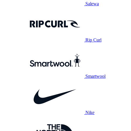
Salewa
Rip Curl
Smartwool
Nike