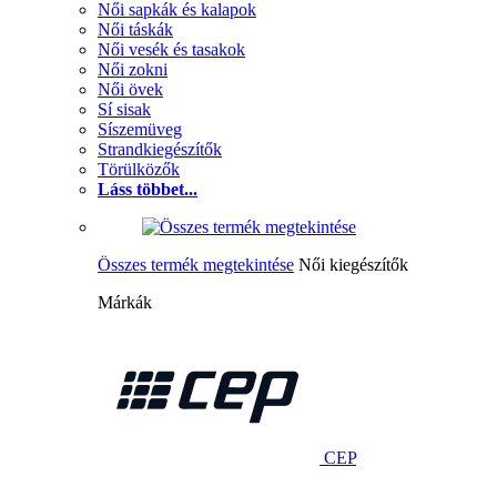
Női sapkák és kalapok
Női táskák
Női vesék és tasakok
Női zokni
Női övek
Sí sisak
Síszemüveg
Strandkiegészítők
Törülközők
Láss többet...
Összes termék megtekintése
Női kiegészítők
Márkák
CEP