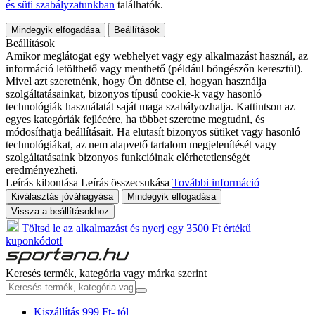
és süti szabályzatunkban
találhatók.
Mindegyik elfogadása
Beállítások
Beállítások
Amikor meglátogat egy webhelyet vagy egy alkalmazást használ, az
információ letölthető vagy menthető (például böngészőn keresztül).
Mivel azt szeretnénk, hogy Ön döntse el, hogyan használja
szolgáltatásainkat, bizonyos típusú cookie-k vagy hasonló
technológiák használatát saját maga szabályozhatja. Kattintson az
egyes kategóriák fejlécére, ha többet szeretne megtudni, és
módosíthatja beállításait. Ha elutasít bizonyos sütiket vagy hasonló
technológiákat, az nem alapvető tartalom megjelenítését vagy
szolgáltatásaink bizonyos funkcióinak elérhetetlenségét
eredményezheti.
Leírás kibontása
Leírás összecsukása
További információ
Kiválasztás jóváhagyása
Mindegyik elfogadása
Vissza a beállításokhoz
Töltsd le az alkalmazást és nyerj egy 3500 Ft értékű
kuponkódot!
Keresés termék, kategória vagy márka szerint
Kiszállítás 999 Ft- tól