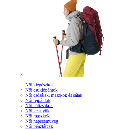
Női kiegészítők
Női csuklópántok
Női csősálak, maszkok és sálak
Női fejpántok
Női hátizsákok
Női kesztyűk
Női maszkok
Női napszemüveg
Női pénztárcák