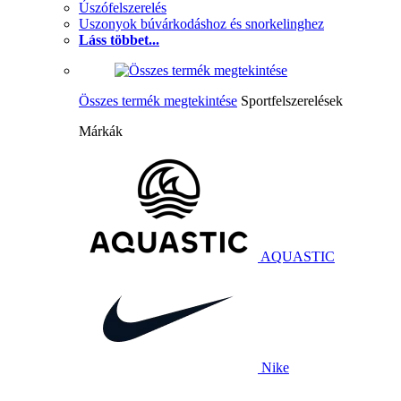
Úszófelszerelés
Uszonyok búvárkodáshoz és snorkelinghez
Láss többet...
Összes termék megtekintése
Sportfelszerelések
Márkák
AQUASTIC
Nike