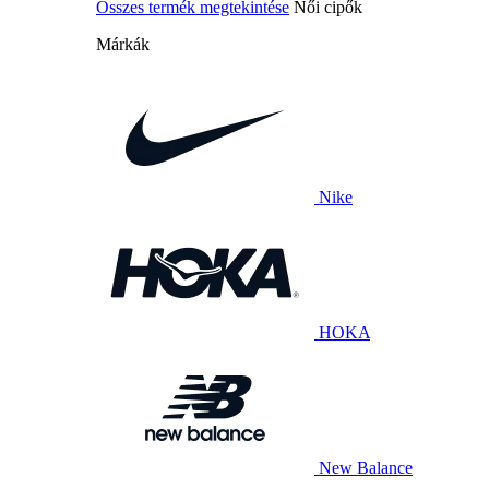
Összes termék megtekintése
Női cipők
Márkák
Nike
HOKA
New Balance