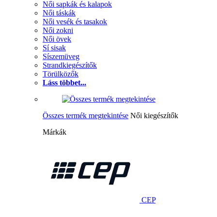
Női sapkák és kalapok
Női táskák
Női vesék és tasakok
Női zokni
Női övek
Sí sisak
Síszemüveg
Strandkiegészítők
Törülközők
Láss többet...
Összes termék megtekintése
Női kiegészítők
Márkák
CEP