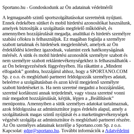
Sportano.hu - Gondoskodunk az Ön adatainak védelméről
A legmagasabb szintű sportszolgáltatásokat szeretnénk nyújtani.
Ennek érdekében sütiket és mobil hirdetési azonosítókat használunk,
amelyek biztosítják a szolgáltatás megfelelő működését, és
amennyiben hozzájárulását megadja, analitikai és hirdetés személyre
szabási célokra is felhasználjuk. Ez magában foglalja a személyre
szabott tartalmak és hirdetések megjelenítését, amelyek az Ön
érdeklődési köreihez igazodnak, valamint ezek hatékonyságának
mérését. A sütik és mobil hirdetési azonosítók személyre szabott és
nem személyre szabott reklámtevékenységekhez is felhasználhatók -
az Ön beleegyezésének függvényében. Ha rákattint a „Mindent
elfogadok” gombra, hozzájárul ahhoz, hogy a SPORTANO.COM
Sp. z o.o. és megbízható partnerei feldolgozzák személyes adatait,
beleértve a szolgáltatásban és azon kívül megjelenő személyre
szabott hirdetéseket is. Ha nem szeretné megadni a hozzájárulást,
szeretné korlátozni annak terjedelmét, vagy vissza szeretné vonni
már megadott hozzájárulását, kérjük, lépjen a „Beállítások”
menüpontra. Amennyiben a sütik személyes adatokat tartalmaznak,
azok feldolgozása az adminisztrátor jogos érdekén alapul, amely a
szolgáltatások magas szintű nyújtását és a marketingtevékenységek
végzését szolgálja az adminisztrátor és megbízható partnerei részére.
Az Ön személyes adatainak kezelője a Sportano.com Sp. z o.o.
Kapcsolat:
gdpr@sportano.hu
. További információk a
Adatvédelmi