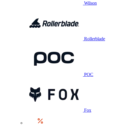
Wilson
Rollerblade
POC
Fox