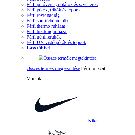
Férfi pulóverek, polárok és szvetterek
Férfi pólók, trikók és toppok
Férfi rövidnadrág
Férfi sportfehérneműk
Férfi thermo ruházat
Férfi trekking ruházat
Férfi tréningruhák
Férfi UV-védő pólók és toppok
Láss többet...
Összes termék megtekintése
Férfi ruházat
Márkák
Nike