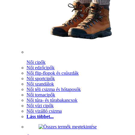
Női cipők
Női edzőcipők
Női flip-flopok és csúszdák
Női sportcipők
Női szandálok
Női téli csizma és hótaposók
Női tornacipők
Női túra- és túrabakancsok
Női vízi cipők
Női vizálló csizma
Láss többet...