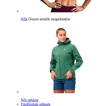
Nők
Összes termék megtekintése
Női ruházat
Fürdőruhák nőknek