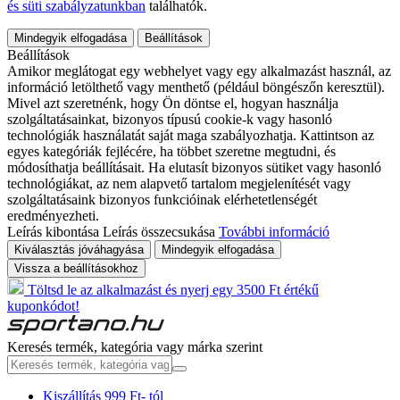
és süti szabályzatunkban
találhatók.
Mindegyik elfogadása
Beállítások
Beállítások
Amikor meglátogat egy webhelyet vagy egy alkalmazást használ, az
információ letölthető vagy menthető (például böngészőn keresztül).
Mivel azt szeretnénk, hogy Ön döntse el, hogyan használja
szolgáltatásainkat, bizonyos típusú cookie-k vagy hasonló
technológiák használatát saját maga szabályozhatja. Kattintson az
egyes kategóriák fejlécére, ha többet szeretne megtudni, és
módosíthatja beállításait. Ha elutasít bizonyos sütiket vagy hasonló
technológiákat, az nem alapvető tartalom megjelenítését vagy
szolgáltatásaink bizonyos funkcióinak elérhetetlenségét
eredményezheti.
Leírás kibontása
Leírás összecsukása
További információ
Kiválasztás jóváhagyása
Mindegyik elfogadása
Vissza a beállításokhoz
Töltsd le az alkalmazást és nyerj egy 3500 Ft értékű
kuponkódot!
Keresés termék, kategória vagy márka szerint
Kiszállítás 999 Ft- tól