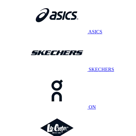
ASICS
SKECHERS
ON