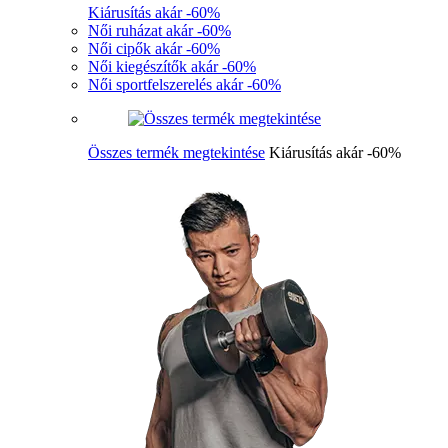
Kiárusítás akár -60%
Női ruházat akár -60%
Női cipők akár -60%
Női kiegészítők akár -60%
Női sportfelszerelés akár -60%
Összes termék megtekintése
Kiárusítás akár -60%