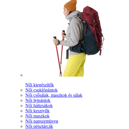
Női kiegészítők
Női csuklópántok
Női csősálak, maszkok és sálak
Női fejpántok
Női hátizsákok
Női kesztyűk
Női maszkok
Női napszemüveg
Női pénztárcák