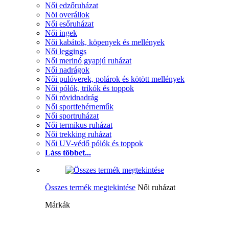
Női edzőruházat
Nöi overállok
Női esőruházat
Női ingek
Női kabátok, köpenyek és mellények
Női leggings
Női merinó gyapjú ruházat
Női nadrágok
Női pulóverek, polárok és kötött mellények
Női pólók, trikók és toppok
Női rövidnadrág
Női sportfehérneműk
Női sportruházat
Női termikus ruházat
Női trekking ruházat
Női UV-védő pólók és toppok
Láss többet...
Összes termék megtekintése
Női ruházat
Márkák