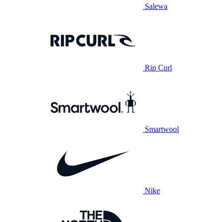
Salewa
Rip Curl
Smartwool
Nike