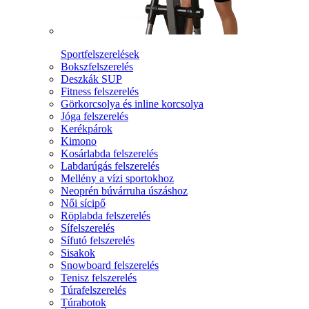
Sportfelszerelések
Bokszfelszerelés
Deszkák SUP
Fitness felszerelés
Görkorcsolya és inline korcsolya
Jóga felszerelés
Kerékpárok
Kimono
Kosárlabda felszerelés
Labdarúgás felszerelés
Mellény a vízi sportokhoz
Neoprén búvárruha úszáshoz
Női sícipő
Röplabda felszerelés
Sífelszerelés
Sífutó felszerelés
Sisakok
Snowboard felszerelés
Tenisz felszerelés
Túrafelszerelés
Túrabotok