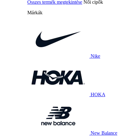
Összes termék megtekintése
Női cipők
Márkák
Nike
HOKA
New Balance