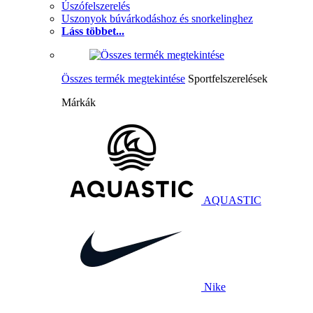
Úszófelszerelés
Uszonyok búvárkodáshoz és snorkelinghez
Láss többet...
Összes termék megtekintése
Sportfelszerelések
Márkák
AQUASTIC
Nike