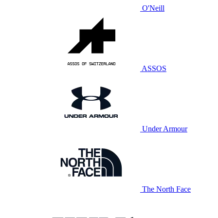
O'Neill
ASSOS
Under Armour
The North Face