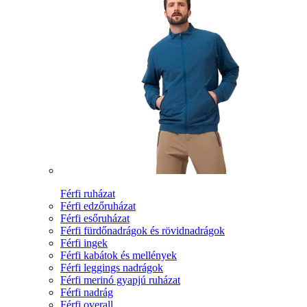
Férfi ruházat
Férfi edzőruházat
Férfi esőruházat
Férfi fürdőnadrágok és rövidnadrágok
Férfi ingek
Férfi kabátok és mellények
Férfi leggings nadrágok
Férfi merinó gyapjú ruházat
Férfi nadrág
Férfi overall