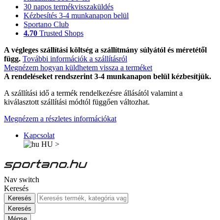
30 napos termékvisszaküldés
Kézbesítés 3-4 munkanapon belül
Sportano Club
4.70
Trusted Shops
A végleges szállítási költség a szállítmány súlyától és méretétől
függ.
További információk a szállításról
Megnézem hogyan küldhetem vissza a terméket
A rendeléseket rendszerint 3-4 munkanapon belül kézbesítjük.
A szállítási idő a termék rendelkezésre állásától valamint a
kiválasztott szállítási módtól függően változhat.
Megnézem a részletes információkat
Kapcsolat
HU
>
Nav switch
Keresés
Keresés
Keresés
Mégse