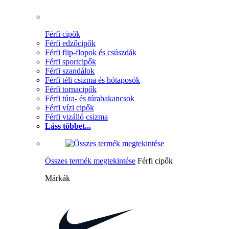
Férfi cipők
Férfi edzőcipők
Férfi flip-flopok és csúszdák
Férfi sportcipők
Férfi szandálok
Férfi téli csizma és hótaposók
Férfi tornacipők
Férfi túra- és túrabakancsok
Férfi vízi cipők
Férfi vizálló csizma
Láss többet...
Összes termék megtekintése
Férfi cipők
Márkák