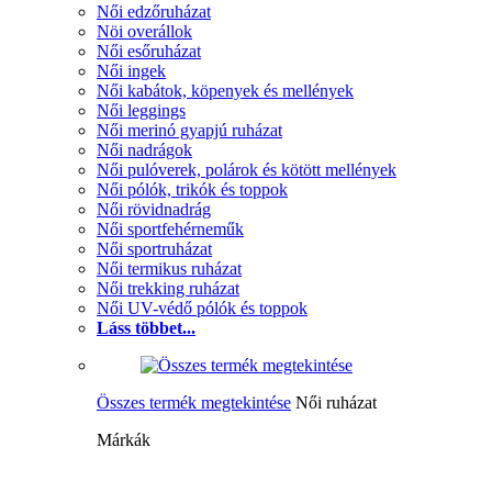
Női edzőruházat
Nöi overállok
Női esőruházat
Női ingek
Női kabátok, köpenyek és mellények
Női leggings
Női merinó gyapjú ruházat
Női nadrágok
Női pulóverek, polárok és kötött mellények
Női pólók, trikók és toppok
Női rövidnadrág
Női sportfehérneműk
Női sportruházat
Női termikus ruházat
Női trekking ruházat
Női UV-védő pólók és toppok
Láss többet...
Összes termék megtekintése
Női ruházat
Márkák