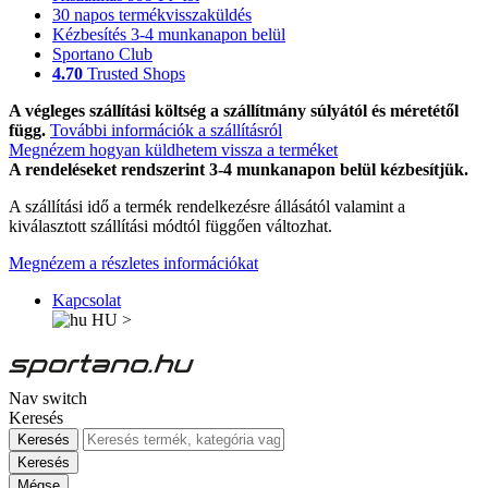
30 napos termékvisszaküldés
Kézbesítés 3-4 munkanapon belül
Sportano Club
4.70
Trusted Shops
A végleges szállítási költség a szállítmány súlyától és méretétől
függ.
További információk a szállításról
Megnézem hogyan küldhetem vissza a terméket
A rendeléseket rendszerint 3-4 munkanapon belül kézbesítjük.
A szállítási idő a termék rendelkezésre állásától valamint a
kiválasztott szállítási módtól függően változhat.
Megnézem a részletes információkat
Kapcsolat
HU
>
Nav switch
Keresés
Keresés
Keresés
Mégse