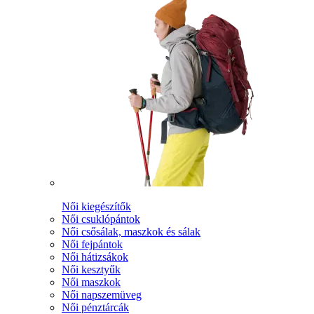
Női kiegészítők
Női csuklópántok
Női csősálak, maszkok és sálak
Női fejpántok
Női hátizsákok
Női kesztyűk
Női maszkok
Női napszemüveg
Női pénztárcák