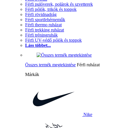
Férfi pulóverek, polárok és szvetterek
Férfi pólók, trikók és toppok
Férfi rövidnadrág
Férfi sportfehérneműk
Férfi thermo ruházat
Férfi trekking ruházat
Férfi tréningruhák
Férfi UV-védő pólók és toppok
Láss többet...
Összes termék megtekintése
Férfi ruházat
Márkák
Nike