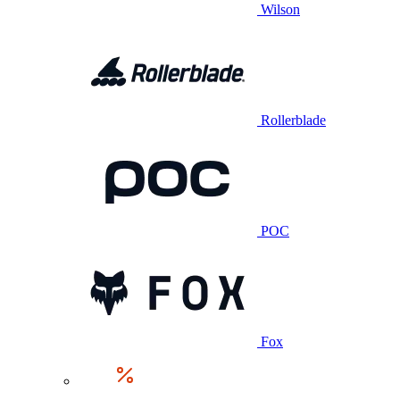
Wilson
Rollerblade
POC
Fox