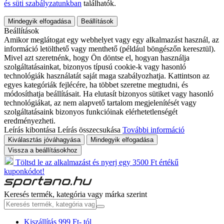
és süti szabályzatunkban
találhatók.
Mindegyik elfogadása
Beállítások
Beállítások
Amikor meglátogat egy webhelyet vagy egy alkalmazást használ, az
információ letölthető vagy menthető (például böngészőn keresztül).
Mivel azt szeretnénk, hogy Ön döntse el, hogyan használja
szolgáltatásainkat, bizonyos típusú cookie-k vagy hasonló
technológiák használatát saját maga szabályozhatja. Kattintson az
egyes kategóriák fejlécére, ha többet szeretne megtudni, és
módosíthatja beállításait. Ha elutasít bizonyos sütiket vagy hasonló
technológiákat, az nem alapvető tartalom megjelenítését vagy
szolgáltatásaink bizonyos funkcióinak elérhetetlenségét
eredményezheti.
Leírás kibontása
Leírás összecsukása
További információ
Kiválasztás jóváhagyása
Mindegyik elfogadása
Vissza a beállításokhoz
Töltsd le az alkalmazást és nyerj egy 3500 Ft értékű
kuponkódot!
Keresés termék, kategória vagy márka szerint
Kiszállítás 999 Ft- tól