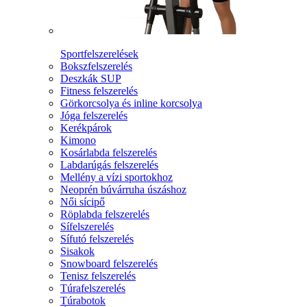
Sportfelszerelések
Bokszfelszerelés
Deszkák SUP
Fitness felszerelés
Görkorcsolya és inline korcsolya
Jóga felszerelés
Kerékpárok
Kimono
Kosárlabda felszerelés
Labdarúgás felszerelés
Mellény a vízi sportokhoz
Neoprén búvárruha úszáshoz
Női sícipő
Röplabda felszerelés
Sífelszerelés
Sífutó felszerelés
Sisakok
Snowboard felszerelés
Tenisz felszerelés
Túrafelszerelés
Túrabotok