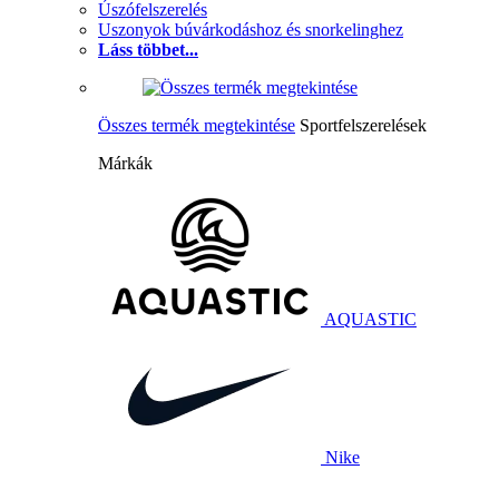
Úszófelszerelés
Uszonyok búvárkodáshoz és snorkelinghez
Láss többet...
Összes termék megtekintése
Sportfelszerelések
Márkák
AQUASTIC
Nike