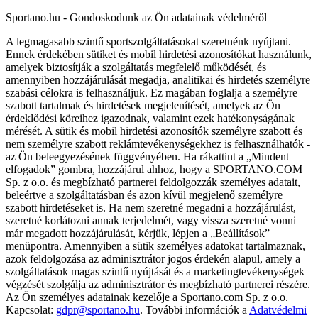
Sportano.hu - Gondoskodunk az Ön adatainak védelméről
A legmagasabb szintű sportszolgáltatásokat szeretnénk nyújtani.
Ennek érdekében sütiket és mobil hirdetési azonosítókat használunk,
amelyek biztosítják a szolgáltatás megfelelő működését, és
amennyiben hozzájárulását megadja, analitikai és hirdetés személyre
szabási célokra is felhasználjuk. Ez magában foglalja a személyre
szabott tartalmak és hirdetések megjelenítését, amelyek az Ön
érdeklődési köreihez igazodnak, valamint ezek hatékonyságának
mérését. A sütik és mobil hirdetési azonosítók személyre szabott és
nem személyre szabott reklámtevékenységekhez is felhasználhatók -
az Ön beleegyezésének függvényében. Ha rákattint a „Mindent
elfogadok” gombra, hozzájárul ahhoz, hogy a SPORTANO.COM
Sp. z o.o. és megbízható partnerei feldolgozzák személyes adatait,
beleértve a szolgáltatásban és azon kívül megjelenő személyre
szabott hirdetéseket is. Ha nem szeretné megadni a hozzájárulást,
szeretné korlátozni annak terjedelmét, vagy vissza szeretné vonni
már megadott hozzájárulását, kérjük, lépjen a „Beállítások”
menüpontra. Amennyiben a sütik személyes adatokat tartalmaznak,
azok feldolgozása az adminisztrátor jogos érdekén alapul, amely a
szolgáltatások magas szintű nyújtását és a marketingtevékenységek
végzését szolgálja az adminisztrátor és megbízható partnerei részére.
Az Ön személyes adatainak kezelője a Sportano.com Sp. z o.o.
Kapcsolat:
gdpr@sportano.hu
. További információk a
Adatvédelmi