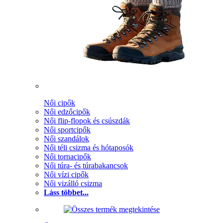
Női cipők
Női edzőcipők
Női flip-flopok és csúszdák
Női sportcipők
Női szandálok
Női téli csizma és hótaposók
Női tornacipők
Női túra- és túrabakancsok
Női vízi cipők
Női vizálló csizma
Láss többet...