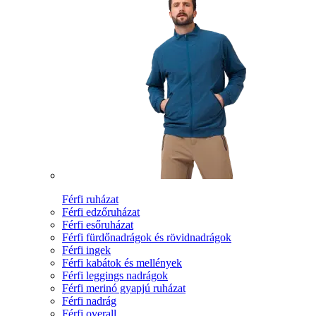
Férfi ruházat
Férfi edzőruházat
Férfi esőruházat
Férfi fürdőnadrágok és rövidnadrágok
Férfi ingek
Férfi kabátok és mellények
Férfi leggings nadrágok
Férfi merinó gyapjú ruházat
Férfi nadrág
Férfi overall