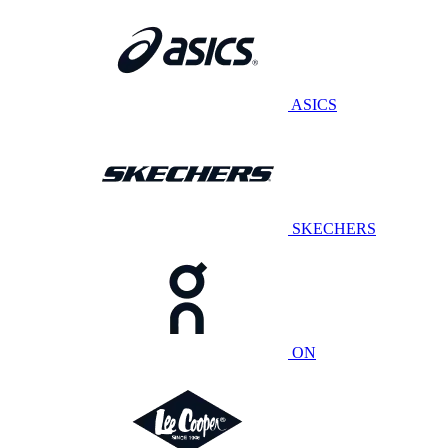
ASICS
SKECHERS
ON