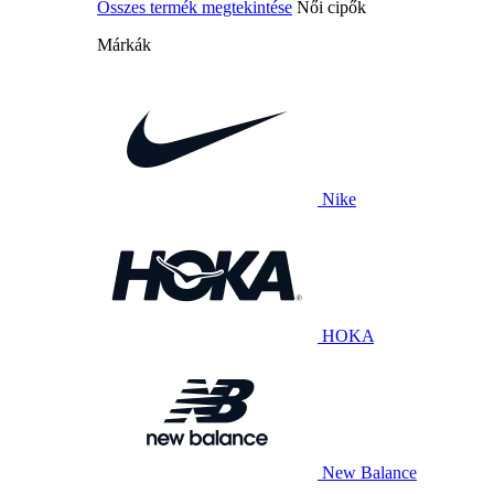
Összes termék megtekintése
Női cipők
Márkák
Nike
HOKA
New Balance