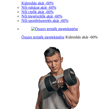
Kiárusítás akár -60%
Női ruházat akár -60%
Női cipők akár -60%
Női kiegészítők akár -60%
Női sportfelszerelés akár -60%
Összes termék megtekintése
Kiárusítás akár -60%