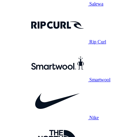
Salewa
Rip Curl
Smartwool
Nike