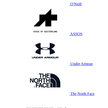
O'Neill
ASSOS
Under Armour
The North Face