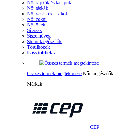
Női sapkák és kalapok
Női táskák
Női vesék és tasakok
Női zokni
Női övek
Sí sisak
Síszemüveg
Strandkiegészítők
Törülközők
Láss többet...
Összes termék megtekintése
Női kiegészítők
Márkák
CEP