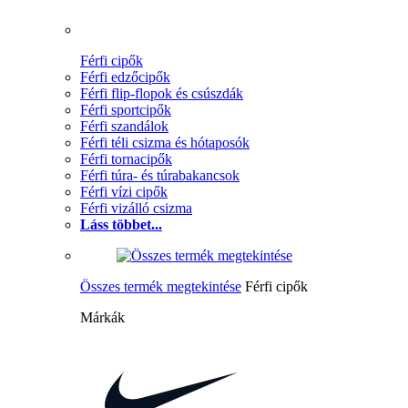
Férfi cipők
Férfi edzőcipők
Férfi flip-flopok és csúszdák
Férfi sportcipők
Férfi szandálok
Férfi téli csizma és hótaposók
Férfi tornacipők
Férfi túra- és túrabakancsok
Férfi vízi cipők
Férfi vizálló csizma
Láss többet...
Összes termék megtekintése
Férfi cipők
Márkák