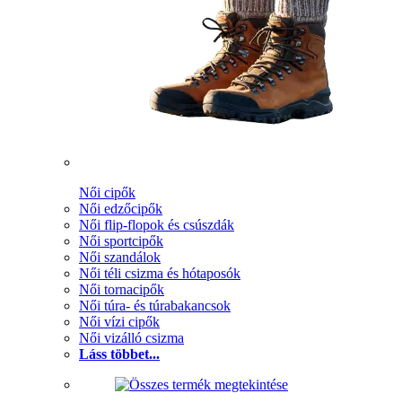
Női cipők
Női edzőcipők
Női flip-flopok és csúszdák
Női sportcipők
Női szandálok
Női téli csizma és hótaposók
Női tornacipők
Női túra- és túrabakancsok
Női vízi cipők
Női vizálló csizma
Láss többet...