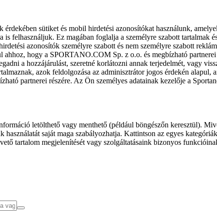
k érdekében sütiket és mobil hirdetési azonosítókat használunk, amelye
ra is felhasználjuk. Ez magában foglalja a személyre szabott tartalmak 
hirdetési azonosítók személyre szabott és nem személyre szabott rekl
l ahhoz, hogy a SPORTANO.COM Sp. z o.o. és megbízható partnerei fel
gadni a hozzájárulást, szeretné korlátozni annak terjedelmét, vagy viss
almaznak, azok feldolgozása az adminisztrátor jogos érdekén alapul, am
ízható partnerei részére. Az Ön személyes adatainak kezelője a Sporta
formáció letölthető vagy menthető (például böngészőn keresztül). Mive
 használatát saját maga szabályozhatja. Kattintson az egyes kategóriák f
vető tartalom megjelenítését vagy szolgáltatásaink bizonyos funkcióina