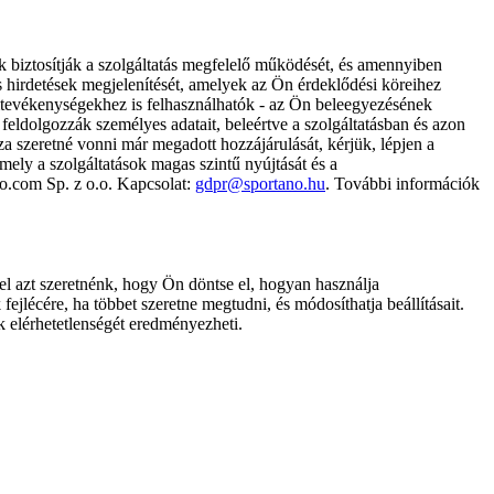
k biztosítják a szolgáltatás megfelelő működését, és amennyiben
és hirdetések megjelenítését, amelyek az Ön érdeklődési köreihez
ámtevékenységekhez is felhasználhatók - az Ön beleegyezésének
dolgozzák személyes adatait, beleértve a szolgáltatásban és azon
za szeretné vonni már megadott hozzájárulását, kérjük, lépjen a
ely a szolgáltatások magas szintű nyújtását és a
no.com Sp. z o.o. Kapcsolat:
gdpr@sportano.hu
. További információk
l azt szeretnénk, hogy Ön döntse el, hogyan használja
ejlécére, ha többet szeretne megtudni, és módosíthatja beállításait.
k elérhetetlenségét eredményezheti.