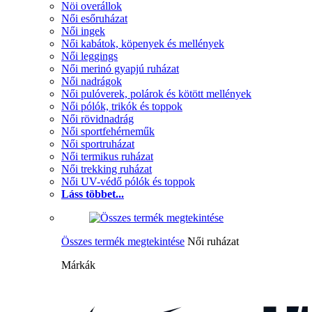
Nöi overállok
Női esőruházat
Női ingek
Női kabátok, köpenyek és mellények
Női leggings
Női merinó gyapjú ruházat
Női nadrágok
Női pulóverek, polárok és kötött mellények
Női pólók, trikók és toppok
Női rövidnadrág
Női sportfehérneműk
Női sportruházat
Női termikus ruházat
Női trekking ruházat
Női UV-védő pólók és toppok
Láss többet...
Összes termék megtekintése
Női ruházat
Márkák