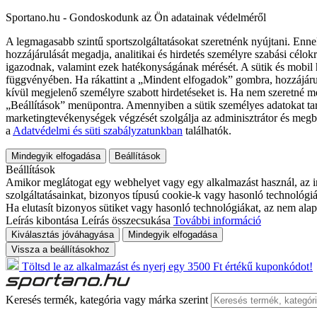
Sportano.hu - Gondoskodunk az Ön adatainak védelméről
A legmagasabb szintű sportszolgáltatásokat szeretnénk nyújtani. Enne
hozzájárulását megadja, analitikai és hirdetés személyre szabási célok
igazodnak, valamint ezek hatékonyságának mérését. A sütik és mobil 
függvényében. Ha rákattint a „Mindent elfogadok” gombra, hozzájáru
kívül megjelenő személyre szabott hirdetéseket is. Ha nem szeretné me
„Beállítások” menüpontra. Amennyiben a sütik személyes adatokat tart
marketingtevékenységek végzését szolgálja az adminisztrátor és megb
a
Adatvédelmi és süti szabályzatunkban
találhatók.
Mindegyik elfogadása
Beállítások
Beállítások
Amikor meglátogat egy webhelyet vagy egy alkalmazást használ, az in
szolgáltatásainkat, bizonyos típusú cookie-k vagy hasonló technológiák
Ha elutasít bizonyos sütiket vagy hasonló technológiákat, az nem alap
Leírás kibontása
Leírás összecsukása
További információ
Kiválasztás jóváhagyása
Mindegyik elfogadása
Vissza a beállításokhoz
Töltsd le az alkalmazást és nyerj egy 3500 Ft értékű kuponkódot!
Keresés termék, kategória vagy márka szerint