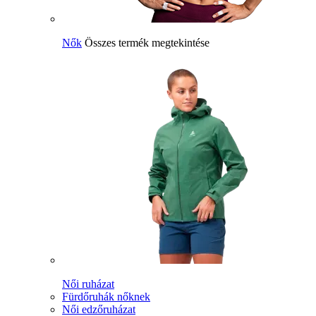
Nők
Összes termék megtekintése
Női ruházat
Fürdőruhák nőknek
Női edzőruházat