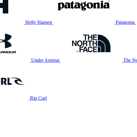
Helly Hansen
Patagonia
Under Armour
The No
Rip Curl