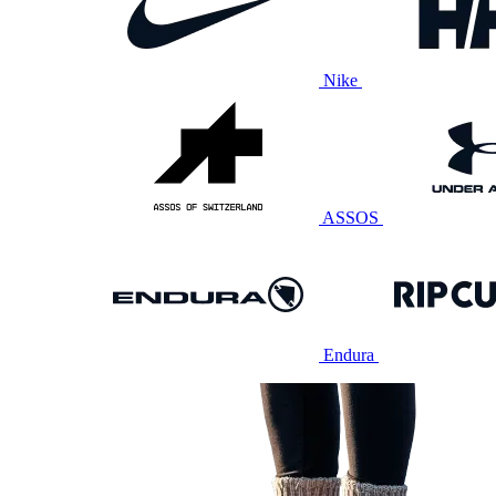
Nike
ASSOS
Endura