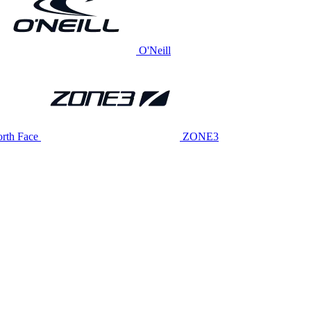
O'Neill
rth Face
ZONE3