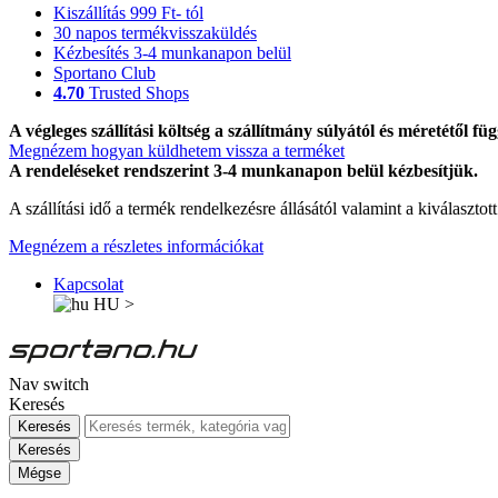
Kiszállítás 999 Ft- tól
30 napos termékvisszaküldés
Kézbesítés 3-4 munkanapon belül
Sportano Club
4.70
Trusted Shops
A végleges szállítási költség a szállítmány súlyától és méretétől füg
Megnézem hogyan küldhetem vissza a terméket
A rendeléseket rendszerint 3-4 munkanapon belül kézbesítjük.
A szállítási idő a termék rendelkezésre állásától valamint a kiválasztot
Megnézem a részletes információkat
Kapcsolat
HU
>
Nav switch
Keresés
Keresés
Keresés
Mégse