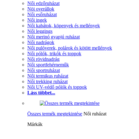
Női edzőruházat
Nöi overállok
Női esőruházat
Női ingek
Női kabátok, köpenyek és mellények
Női leggings
Női merinó gyapjú ruházat
Női nadrágok
Női pulóverek, polárok és kötött mellények
Női pólók, trikók és toppok
Női rövidnadrág
Női sportfehérneműk
Női sportruházat
Női termikus ruházat
Női trekking ruházat
Női UV-védő pólók és toppok
Láss többet...
Összes termék megtekintése
Női ruházat
Márkák