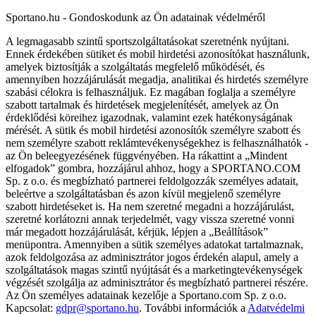
Sportano.hu - Gondoskodunk az Ön adatainak védelméről
A legmagasabb szintű sportszolgáltatásokat szeretnénk nyújtani.
Ennek érdekében sütiket és mobil hirdetési azonosítókat használunk,
amelyek biztosítják a szolgáltatás megfelelő működését, és
amennyiben hozzájárulását megadja, analitikai és hirdetés személyre
szabási célokra is felhasználjuk. Ez magában foglalja a személyre
szabott tartalmak és hirdetések megjelenítését, amelyek az Ön
érdeklődési köreihez igazodnak, valamint ezek hatékonyságának
mérését. A sütik és mobil hirdetési azonosítók személyre szabott és
nem személyre szabott reklámtevékenységekhez is felhasználhatók -
az Ön beleegyezésének függvényében. Ha rákattint a „Mindent
elfogadok” gombra, hozzájárul ahhoz, hogy a SPORTANO.COM
Sp. z o.o. és megbízható partnerei feldolgozzák személyes adatait,
beleértve a szolgáltatásban és azon kívül megjelenő személyre
szabott hirdetéseket is. Ha nem szeretné megadni a hozzájárulást,
szeretné korlátozni annak terjedelmét, vagy vissza szeretné vonni
már megadott hozzájárulását, kérjük, lépjen a „Beállítások”
menüpontra. Amennyiben a sütik személyes adatokat tartalmaznak,
azok feldolgozása az adminisztrátor jogos érdekén alapul, amely a
szolgáltatások magas szintű nyújtását és a marketingtevékenységek
végzését szolgálja az adminisztrátor és megbízható partnerei részére.
Az Ön személyes adatainak kezelője a Sportano.com Sp. z o.o.
Kapcsolat:
gdpr@sportano.hu
. További információk a
Adatvédelmi