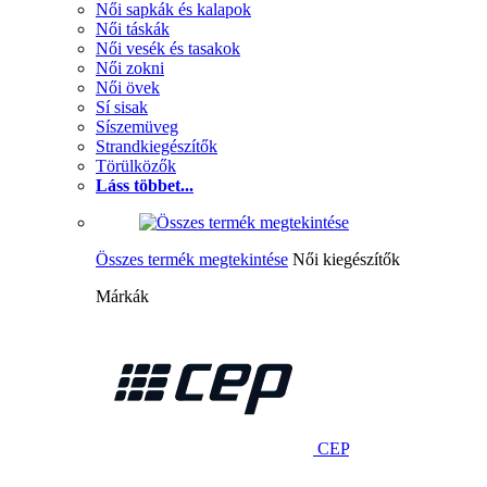
Női sapkák és kalapok
Női táskák
Női vesék és tasakok
Női zokni
Női övek
Sí sisak
Síszemüveg
Strandkiegészítők
Törülközők
Láss többet...
Összes termék megtekintése
Női kiegészítők
Márkák
CEP