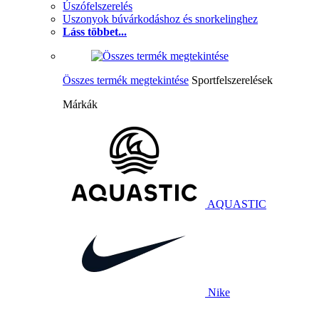
Úszófelszerelés
Uszonyok búvárkodáshoz és snorkelinghez
Láss többet...
Összes termék megtekintése
Sportfelszerelések
Márkák
AQUASTIC
Nike