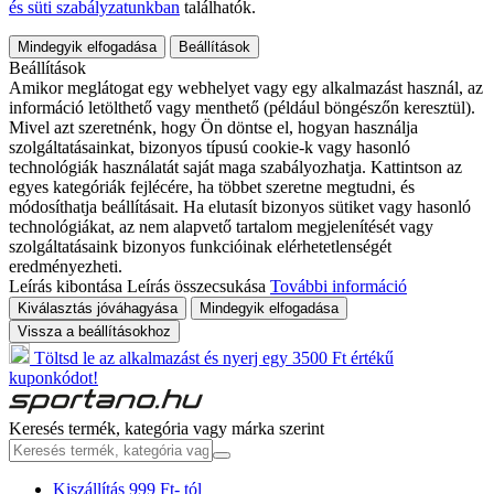
és süti szabályzatunkban
találhatók.
Mindegyik elfogadása
Beállítások
Beállítások
Amikor meglátogat egy webhelyet vagy egy alkalmazást használ, az
információ letölthető vagy menthető (például böngészőn keresztül).
Mivel azt szeretnénk, hogy Ön döntse el, hogyan használja
szolgáltatásainkat, bizonyos típusú cookie-k vagy hasonló
technológiák használatát saját maga szabályozhatja. Kattintson az
egyes kategóriák fejlécére, ha többet szeretne megtudni, és
módosíthatja beállításait. Ha elutasít bizonyos sütiket vagy hasonló
technológiákat, az nem alapvető tartalom megjelenítését vagy
szolgáltatásaink bizonyos funkcióinak elérhetetlenségét
eredményezheti.
Leírás kibontása
Leírás összecsukása
További információ
Kiválasztás jóváhagyása
Mindegyik elfogadása
Vissza a beállításokhoz
Töltsd le az alkalmazást és nyerj egy 3500 Ft értékű
kuponkódot!
Keresés termék, kategória vagy márka szerint
Kiszállítás 999 Ft- tól