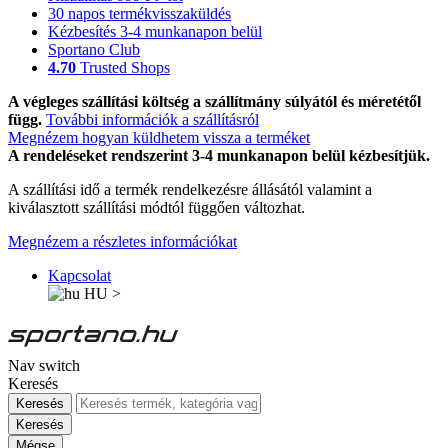
30 napos termékvisszaküldés
Kézbesítés 3-4 munkanapon belül
Sportano Club
4.70
Trusted Shops
A végleges szállítási költség a szállítmány súlyától és méretétől
függ.
További információk a szállításról
Megnézem hogyan küldhetem vissza a terméket
A rendeléseket rendszerint 3-4 munkanapon belül kézbesítjük.
A szállítási idő a termék rendelkezésre állásától valamint a
kiválasztott szállítási módtól függően változhat.
Megnézem a részletes információkat
Kapcsolat
HU
>
Nav switch
Keresés
Keresés
Keresés
Mégse