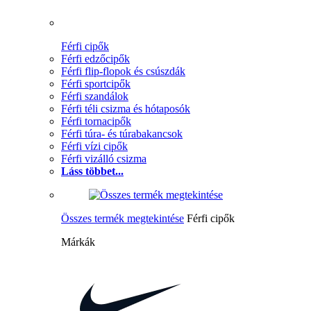
Férfi cipők
Férfi edzőcipők
Férfi flip-flopok és csúszdák
Férfi sportcipők
Férfi szandálok
Férfi téli csizma és hótaposók
Férfi tornacipők
Férfi túra- és túrabakancsok
Férfi vízi cipők
Férfi vizálló csizma
Láss többet...
Összes termék megtekintése
Férfi cipők
Márkák