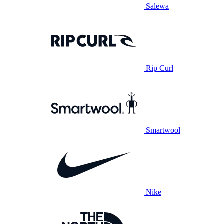
Salewa
Rip Curl
Smartwool
Nike