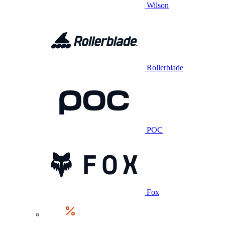
Wilson
Rollerblade
POC
Fox