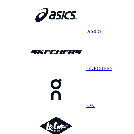
ASICS
SKECHERS
ON