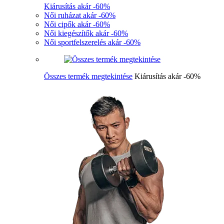
Kiárusítás akár -60%
Női ruházat akár -60%
Női cipők akár -60%
Női kiegészítők akár -60%
Női sportfelszerelés akár -60%
Összes termék megtekintése
Kiárusítás akár -60%