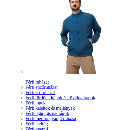
Férfi ruházat
Férfi edzőruházat
Férfi esőruházat
Férfi fürdőnadrágok és rövidnadrágok
Férfi ingek
Férfi kabátok és mellények
Férfi leggings nadrágok
Férfi merinó gyapjú ruházat
Férfi nadrág
Férfi overall