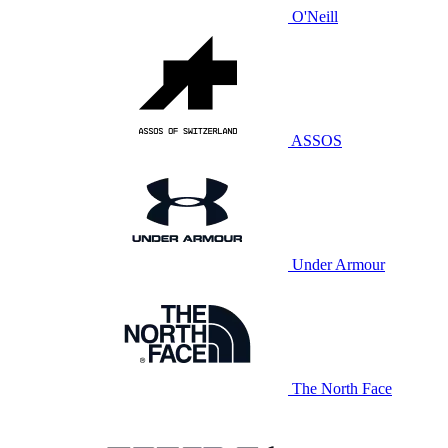
O'Neill
ASSOS
Under Armour
The North Face