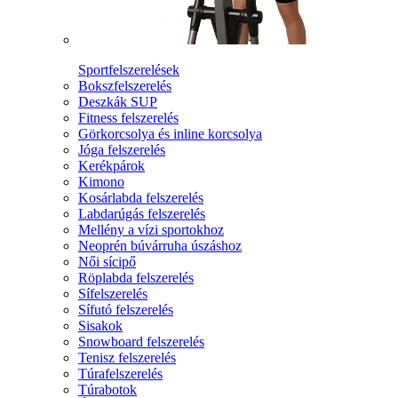
Sportfelszerelések
Bokszfelszerelés
Deszkák SUP
Fitness felszerelés
Görkorcsolya és inline korcsolya
Jóga felszerelés
Kerékpárok
Kimono
Kosárlabda felszerelés
Labdarúgás felszerelés
Mellény a vízi sportokhoz
Neoprén búvárruha úszáshoz
Női sícipő
Röplabda felszerelés
Sífelszerelés
Sífutó felszerelés
Sisakok
Snowboard felszerelés
Tenisz felszerelés
Túrafelszerelés
Túrabotok