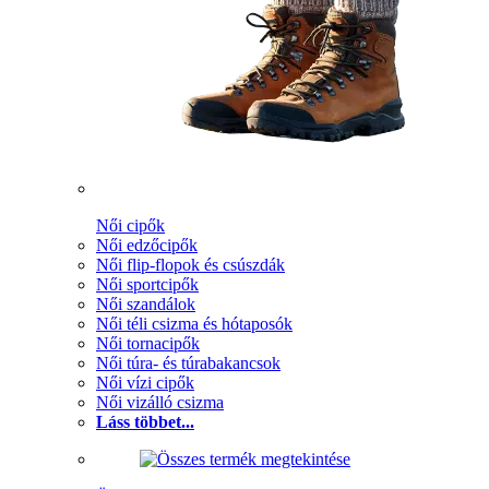
Női cipők
Női edzőcipők
Női flip-flopok és csúszdák
Női sportcipők
Női szandálok
Női téli csizma és hótaposók
Női tornacipők
Női túra- és túrabakancsok
Női vízi cipők
Női vizálló csizma
Láss többet...