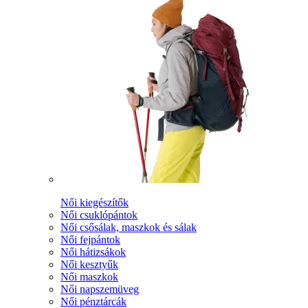
Női kiegészítők
Női csuklópántok
Női csősálak, maszkok és sálak
Női fejpántok
Női hátizsákok
Női kesztyűk
Női maszkok
Női napszemüveg
Női pénztárcák