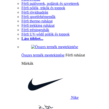
Férfi pulóverek, polárok és szvetterek
Férfi pólók, trikók és toppok
Férfi rövidnadrág
Férfi sportfehérneműk
Férfi thermo ruházat
Férfi trekking ruházat
Férfi tréningruhák
Férfi UV-védő pólók és toppok
Láss többet...
Összes termék megtekintése
Férfi ruházat
Márkák
Nike