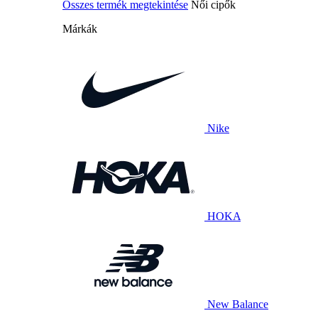
Összes termék megtekintése
Női cipők
Márkák
Nike
HOKA
New Balance