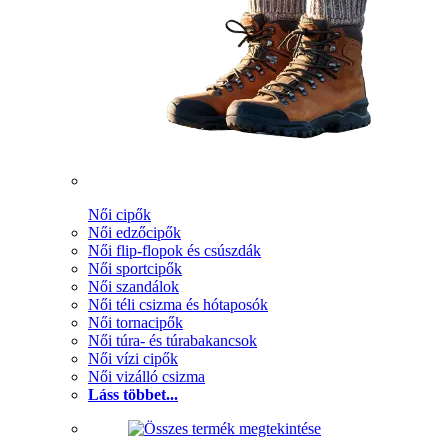
Női cipők
Női edzőcipők
Női flip-flopok és csúszdák
Női sportcipők
Női szandálok
Női téli csizma és hótaposók
Női tornacipők
Női túra- és túrabakancsok
Női vízi cipők
Női vizálló csizma
Láss többet...