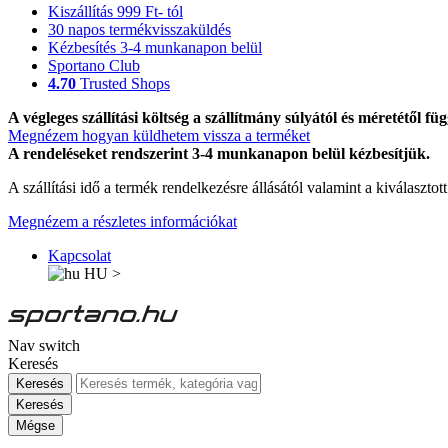
Kiszállítás 999 Ft- tól
30 napos termékvisszaküldés
Kézbesítés 3-4 munkanapon belül
Sportano Club
4.70
Trusted Shops
A végleges szállítási költség a szállítmány súlyától és méretétől füg
Megnézem hogyan küldhetem vissza a terméket
A rendeléseket rendszerint 3-4 munkanapon belül kézbesítjük.
A szállítási idő a termék rendelkezésre állásától valamint a kiválasztot
Megnézem a részletes információkat
Kapcsolat
HU
>
Nav switch
Keresés
Keresés
Keresés
Mégse