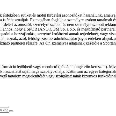
k érdekében sütiket és mobil hirdetési azonosítókat használunk, amelye
ra is felhasználjuk. Ez magában foglalja a személyre szabott tartalmak 
hirdetési azonosítók személyre szabott és nem személyre szabott rekl
l ahhoz, hogy a SPORTANO.COM Sp. z o.o. és megbízható partnerei fel
gadni a hozzájárulást, szeretné korlátozni annak terjedelmét, vagy viss
almaznak, azok feldolgozása az adminisztrátor jogos érdekén alapul, am
ízható partnerei részére. Az Ön személyes adatainak kezelője a Sporta
formáció letölthető vagy menthető (például böngészőn keresztül). Mive
 használatát saját maga szabályozhatja. Kattintson az egyes kategóriák f
vető tartalom megjelenítését vagy szolgáltatásaink bizonyos funkcióina