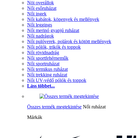
Nöi overállok
Női esőruházat
Női ingek
Női kabátok, köpenyek és mellények
Női leggings
Női merinó gyapjú ruházat
Női nadrágok
Női pulóverek, polárok és kötött mellények
Női pólók, trikók és toppok
Női rövidnadrág
Női sportfehérneműk
Női sportruházat
Női termikus ruházat
Női trekking ruházat
Női UV-védő pólók és toppok
Láss többet...
Összes termék megtekintése
Női ruházat
Márkák