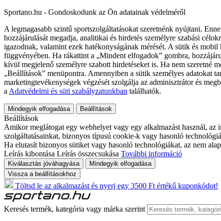
Sportano.hu - Gondoskodunk az Ön adatainak védelméről
A legmagasabb szintű sportszolgáltatásokat szeretnénk nyújtani. Enne
hozzájárulását megadja, analitikai és hirdetés személyre szabási célok
igazodnak, valamint ezek hatékonyságának mérését. A sütik és mobil 
függvényében. Ha rákattint a „Mindent elfogadok” gombra, hozzájáru
kívül megjelenő személyre szabott hirdetéseket is. Ha nem szeretné me
„Beállítások” menüpontra. Amennyiben a sütik személyes adatokat tart
marketingtevékenységek végzését szolgálja az adminisztrátor és megb
a
Adatvédelmi és süti szabályzatunkban
találhatók.
Mindegyik elfogadása
Beállítások
Beállítások
Amikor meglátogat egy webhelyet vagy egy alkalmazást használ, az in
szolgáltatásainkat, bizonyos típusú cookie-k vagy hasonló technológiák
Ha elutasít bizonyos sütiket vagy hasonló technológiákat, az nem alap
Leírás kibontása
Leírás összecsukása
További információ
Kiválasztás jóváhagyása
Mindegyik elfogadása
Vissza a beállításokhoz
Töltsd le az alkalmazást és nyerj egy 3500 Ft értékű kuponkódot!
Keresés termék, kategória vagy márka szerint