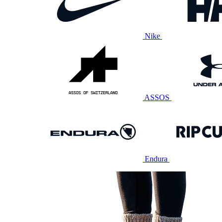
Nike
ASSOS
Endura