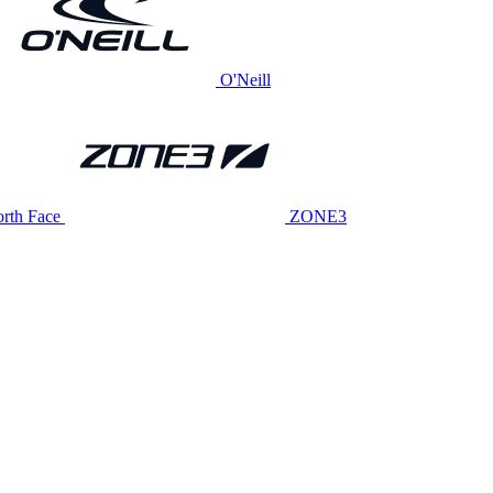
O'Neill
rth Face
ZONE3