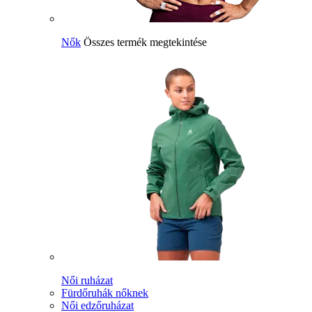
Nők
Összes termék megtekintése
Női ruházat
Fürdőruhák nőknek
Női edzőruházat