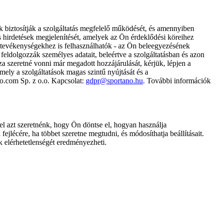
k biztosítják a szolgáltatás megfelelő működését, és amennyiben
és hirdetések megjelenítését, amelyek az Ön érdeklődési köreihez
ámtevékenységekhez is felhasználhatók - az Ön beleegyezésének
dolgozzák személyes adatait, beleértve a szolgáltatásban és azon
za szeretné vonni már megadott hozzájárulását, kérjük, lépjen a
ely a szolgáltatások magas szintű nyújtását és a
no.com Sp. z o.o. Kapcsolat:
gdpr@sportano.hu
. További információk
l azt szeretnénk, hogy Ön döntse el, hogyan használja
ejlécére, ha többet szeretne megtudni, és módosíthatja beállításait.
k elérhetetlenségét eredményezheti.