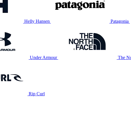
Helly Hansen
Patagonia
Under Armour
The No
Rip Curl