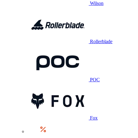
Wilson
Rollerblade
POC
Fox