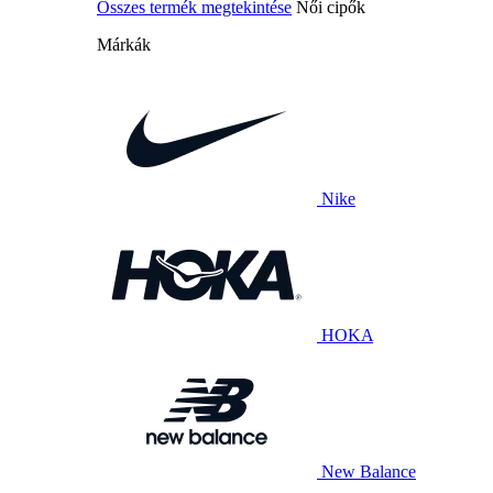
Összes termék megtekintése
Női cipők
Márkák
Nike
HOKA
New Balance