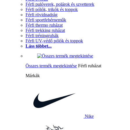
Férfi pulóverek, polárok és szvetterek
Férfi pólók, trikók és toppok
Férfi rövidnadrág
Férfi sportfehérneműk
Férfi thermo ruházat
Férfi trekking ruházat
Férfi tréningruhák
Férfi UV-védő pólók és toppok
Láss többet...
Összes termék megtekintése
Férfi ruházat
Márkák
Nike