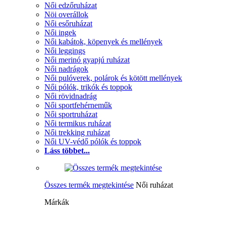
Női edzőruházat
Nöi overállok
Női esőruházat
Női ingek
Női kabátok, köpenyek és mellények
Női leggings
Női merinó gyapjú ruházat
Női nadrágok
Női pulóverek, polárok és kötött mellények
Női pólók, trikók és toppok
Női rövidnadrág
Női sportfehérneműk
Női sportruházat
Női termikus ruházat
Női trekking ruházat
Női UV-védő pólók és toppok
Láss többet...
Összes termék megtekintése
Női ruházat
Márkák