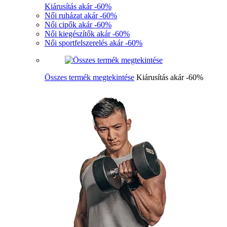
Kiárusítás akár -60%
Női ruházat akár -60%
Női cipők akár -60%
Női kiegészítők akár -60%
Női sportfelszerelés akár -60%
Összes termék megtekintése
Kiárusítás akár -60%