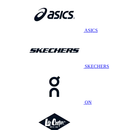
ASICS
SKECHERS
ON