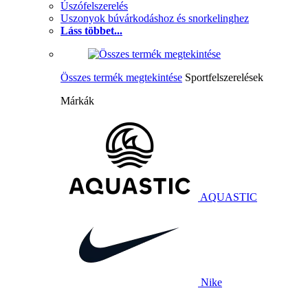
Úszófelszerelés
Uszonyok búvárkodáshoz és snorkelinghez
Láss többet...
Összes termék megtekintése
Sportfelszerelések
Márkák
AQUASTIC
Nike