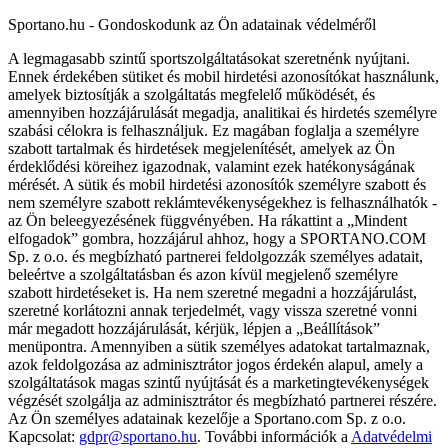
Sportano.hu - Gondoskodunk az Ön adatainak védelméről
A legmagasabb szintű sportszolgáltatásokat szeretnénk nyújtani.
Ennek érdekében sütiket és mobil hirdetési azonosítókat használunk,
amelyek biztosítják a szolgáltatás megfelelő működését, és
amennyiben hozzájárulását megadja, analitikai és hirdetés személyre
szabási célokra is felhasználjuk. Ez magában foglalja a személyre
szabott tartalmak és hirdetések megjelenítését, amelyek az Ön
érdeklődési köreihez igazodnak, valamint ezek hatékonyságának
mérését. A sütik és mobil hirdetési azonosítók személyre szabott és
nem személyre szabott reklámtevékenységekhez is felhasználhatók -
az Ön beleegyezésének függvényében. Ha rákattint a „Mindent
elfogadok” gombra, hozzájárul ahhoz, hogy a SPORTANO.COM
Sp. z o.o. és megbízható partnerei feldolgozzák személyes adatait,
beleértve a szolgáltatásban és azon kívül megjelenő személyre
szabott hirdetéseket is. Ha nem szeretné megadni a hozzájárulást,
szeretné korlátozni annak terjedelmét, vagy vissza szeretné vonni
már megadott hozzájárulását, kérjük, lépjen a „Beállítások”
menüpontra. Amennyiben a sütik személyes adatokat tartalmaznak,
azok feldolgozása az adminisztrátor jogos érdekén alapul, amely a
szolgáltatások magas szintű nyújtását és a marketingtevékenységek
végzését szolgálja az adminisztrátor és megbízható partnerei részére.
Az Ön személyes adatainak kezelője a Sportano.com Sp. z o.o.
Kapcsolat:
gdpr@sportano.hu
. További információk a
Adatvédelmi