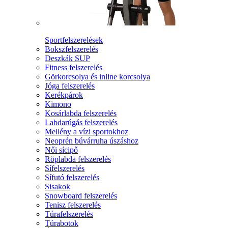
Sportfelszerelések
Bokszfelszerelés
Deszkák SUP
Fitness felszerelés
Görkorcsolya és inline korcsolya
Jóga felszerelés
Kerékpárok
Kimono
Kosárlabda felszerelés
Labdarúgás felszerelés
Mellény a vízi sportokhoz
Neoprén búvárruha úszáshoz
Női sícipő
Röplabda felszerelés
Sífelszerelés
Sífutó felszerelés
Sisakok
Snowboard felszerelés
Tenisz felszerelés
Túrafelszerelés
Túrabotok