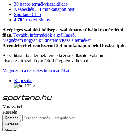
30 napos termékvisszaküldés
Kézbesítés 3-4 munkanapon belül
Sportano Club
4.70
Trusted Shops
A végleges szállítási költség a szállítmány súlyától és méretétől
függ.
További információk a szállításról
Megnézem hogyan küldhetem vissza a terméket
A rendeléseket rendszerint 3-4 munkanapon belül kézbesítjük.
A szállítási idő a termék rendelkezésre állásától valamint a
kiválasztott szállítási módtól függően változhat.
Megnézem a részletes információkat
Kapcsolat
HU
>
Nav switch
Keresés
Keresés
Keresés
Mégse