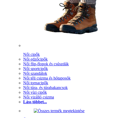
Női cipők
Női edzőcipők
Női flip-flopok és csúszdák
Női sportcipők
Női szandálok
Női téli csizma és hótaposók
Női tornacipők
Női túra- és túrabakancsok
Női vízi cipők
Női vizálló csizma
Láss többet...