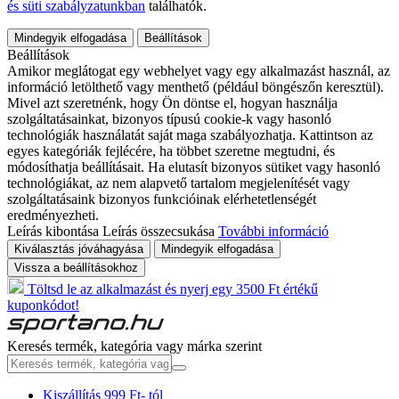
és süti szabályzatunkban
találhatók.
Mindegyik elfogadása
Beállítások
Beállítások
Amikor meglátogat egy webhelyet vagy egy alkalmazást használ, az
információ letölthető vagy menthető (például böngészőn keresztül).
Mivel azt szeretnénk, hogy Ön döntse el, hogyan használja
szolgáltatásainkat, bizonyos típusú cookie-k vagy hasonló
technológiák használatát saját maga szabályozhatja. Kattintson az
egyes kategóriák fejlécére, ha többet szeretne megtudni, és
módosíthatja beállításait. Ha elutasít bizonyos sütiket vagy hasonló
technológiákat, az nem alapvető tartalom megjelenítését vagy
szolgáltatásaink bizonyos funkcióinak elérhetetlenségét
eredményezheti.
Leírás kibontása
Leírás összecsukása
További információ
Kiválasztás jóváhagyása
Mindegyik elfogadása
Vissza a beállításokhoz
Töltsd le az alkalmazást és nyerj egy 3500 Ft értékű
kuponkódot!
Keresés termék, kategória vagy márka szerint
Kiszállítás 999 Ft- tól