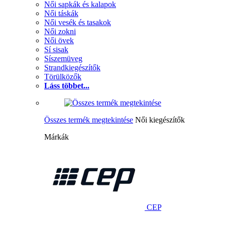
Női sapkák és kalapok
Női táskák
Női vesék és tasakok
Női zokni
Női övek
Sí sisak
Síszemüveg
Strandkiegészítők
Törülközők
Láss többet...
Összes termék megtekintése
Női kiegészítők
Márkák
CEP