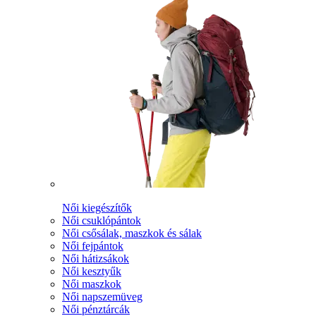
Női kiegészítők
Női csuklópántok
Női csősálak, maszkok és sálak
Női fejpántok
Női hátizsákok
Női kesztyűk
Női maszkok
Női napszemüveg
Női pénztárcák