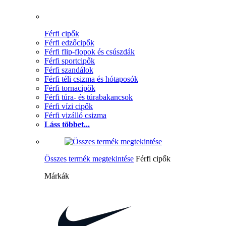
Férfi cipők
Férfi edzőcipők
Férfi flip-flopok és csúszdák
Férfi sportcipők
Férfi szandálok
Férfi téli csizma és hótaposók
Férfi tornacipők
Férfi túra- és túrabakancsok
Férfi vízi cipők
Férfi vizálló csizma
Láss többet...
Összes termék megtekintése
Férfi cipők
Márkák