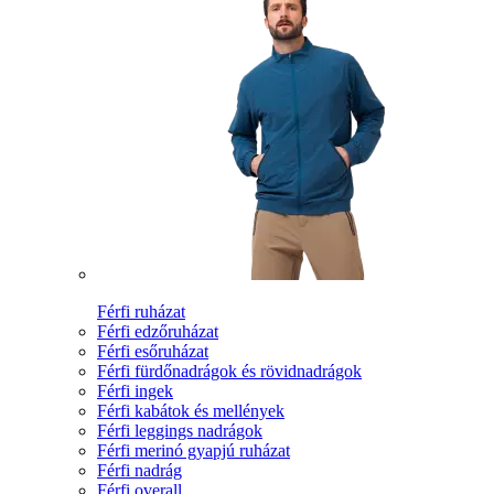
Férfi ruházat
Férfi edzőruházat
Férfi esőruházat
Férfi fürdőnadrágok és rövidnadrágok
Férfi ingek
Férfi kabátok és mellények
Férfi leggings nadrágok
Férfi merinó gyapjú ruházat
Férfi nadrág
Férfi overall