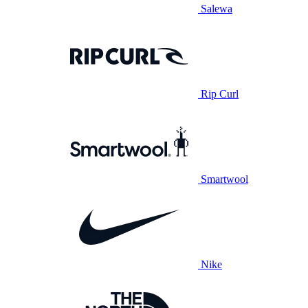
Salewa
Rip Curl
Smartwool
Nike