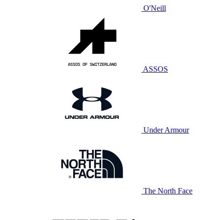
O'Neill
ASSOS
Under Armour
The North Face