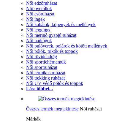
Női edzőruházat
Nöi overállok
Női esőruházat
Női ingek
Női kabátok, köpenyek és mellények
Női leggings
Női merinó gyapjú ruházat
Női nadrágok
Női pulóverek, polárok és kötött mellények
Női pólók, trikók és toppok
Női rövidnadrág
Női sportfehérneműk
Női sportruházat
Női termikus ruházat
Női trekking ruházat
Női UV-védő pólók és toppok
Láss többet...
Összes termék megtekintése
Női ruházat
Márkák