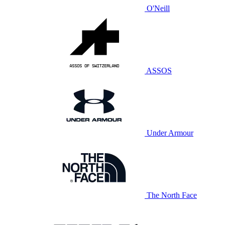
O'Neill
ASSOS
Under Armour
The North Face