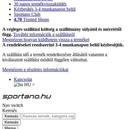
30 napos termékvisszaküldés
Kézbesítés 3-4 munkanapon belül
Sportano Club
4.70
Trusted Shops
A végleges szállítási költség a szállítmány súlyától és méretétől
függ.
További információk a szállításról
Megnézem hogyan küldhetem vissza a terméket
A rendeléseket rendszerint 3-4 munkanapon belül kézbesítjük.
A szállítási idő a termék rendelkezésre állásától valamint a
kiválasztott szállítási módtól függően változhat.
Megnézem a részletes információkat
Kapcsolat
HU
>
Nav switch
Keresés
Keresés
Keresés
Mégse