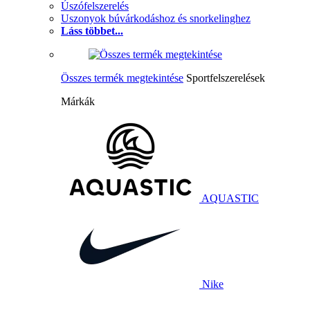
Úszófelszerelés
Uszonyok búvárkodáshoz és snorkelinghez
Láss többet...
Összes termék megtekintése
Sportfelszerelések
Márkák
AQUASTIC
Nike