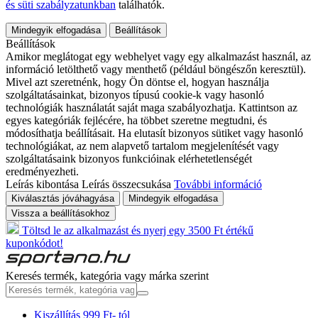
és süti szabályzatunkban
találhatók.
Mindegyik elfogadása
Beállítások
Beállítások
Amikor meglátogat egy webhelyet vagy egy alkalmazást használ, az
információ letölthető vagy menthető (például böngészőn keresztül).
Mivel azt szeretnénk, hogy Ön döntse el, hogyan használja
szolgáltatásainkat, bizonyos típusú cookie-k vagy hasonló
technológiák használatát saját maga szabályozhatja. Kattintson az
egyes kategóriák fejlécére, ha többet szeretne megtudni, és
módosíthatja beállításait. Ha elutasít bizonyos sütiket vagy hasonló
technológiákat, az nem alapvető tartalom megjelenítését vagy
szolgáltatásaink bizonyos funkcióinak elérhetetlenségét
eredményezheti.
Leírás kibontása
Leírás összecsukása
További információ
Kiválasztás jóváhagyása
Mindegyik elfogadása
Vissza a beállításokhoz
Töltsd le az alkalmazást és nyerj egy 3500 Ft értékű
kuponkódot!
Keresés termék, kategória vagy márka szerint
Kiszállítás 999 Ft- tól