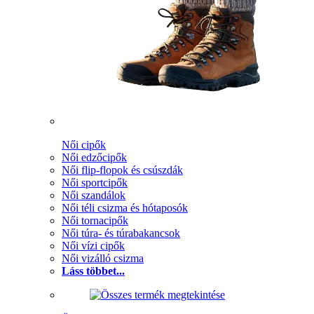
Női cipők
Női edzőcipők
Női flip-flopok és csúszdák
Női sportcipők
Női szandálok
Női téli csizma és hótaposók
Női tornacipők
Női túra- és túrabakancsok
Női vízi cipők
Női vizálló csizma
Láss többet...