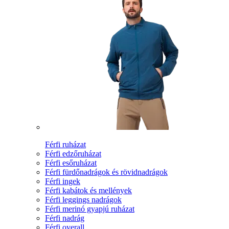
Férfi ruházat
Férfi edzőruházat
Férfi esőruházat
Férfi fürdőnadrágok és rövidnadrágok
Férfi ingek
Férfi kabátok és mellények
Férfi leggings nadrágok
Férfi merinó gyapjú ruházat
Férfi nadrág
Férfi overall