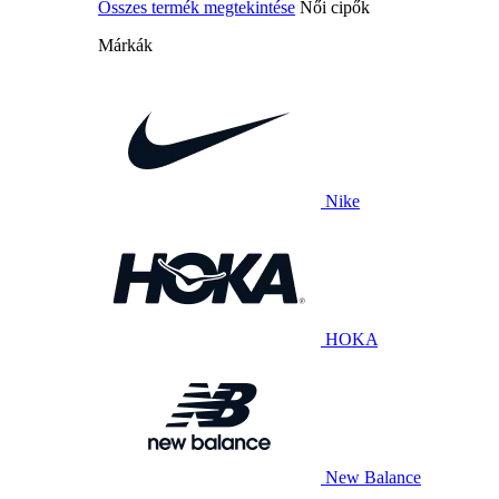
Összes termék megtekintése
Női cipők
Márkák
Nike
HOKA
New Balance