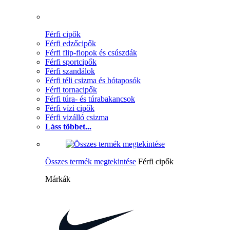
Férfi cipők
Férfi edzőcipők
Férfi flip-flopok és csúszdák
Férfi sportcipők
Férfi szandálok
Férfi téli csizma és hótaposók
Férfi tornacipők
Férfi túra- és túrabakancsok
Férfi vízi cipők
Férfi vizálló csizma
Láss többet...
Összes termék megtekintése
Férfi cipők
Márkák