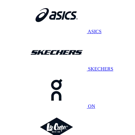
ASICS
SKECHERS
ON