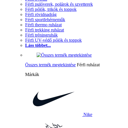
Férfi pulóverek, polárok és szvetterek
Férfi pólók, trikók és toppok
Férfi rövidnadrág
Férfi sportfehérneműk
Férfi thermo ruházat
Férfi trekking ruházat
Férfi tréningruhák
Férfi UV-védő pólók és toppok
Láss többet...
Összes termék megtekintése
Férfi ruházat
Márkák
Nike