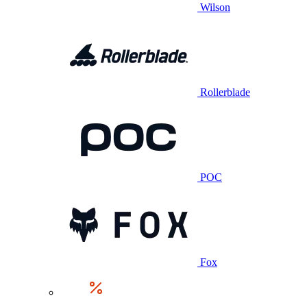
Wilson
Rollerblade
POC
Fox