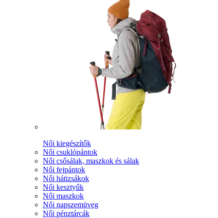
Női kiegészítők
Női csuklópántok
Női csősálak, maszkok és sálak
Női fejpántok
Női hátizsákok
Női kesztyűk
Női maszkok
Női napszemüveg
Női pénztárcák