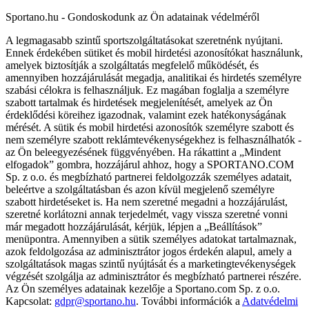
Sportano.hu - Gondoskodunk az Ön adatainak védelméről
A legmagasabb szintű sportszolgáltatásokat szeretnénk nyújtani.
Ennek érdekében sütiket és mobil hirdetési azonosítókat használunk,
amelyek biztosítják a szolgáltatás megfelelő működését, és
amennyiben hozzájárulását megadja, analitikai és hirdetés személyre
szabási célokra is felhasználjuk. Ez magában foglalja a személyre
szabott tartalmak és hirdetések megjelenítését, amelyek az Ön
érdeklődési köreihez igazodnak, valamint ezek hatékonyságának
mérését. A sütik és mobil hirdetési azonosítók személyre szabott és
nem személyre szabott reklámtevékenységekhez is felhasználhatók -
az Ön beleegyezésének függvényében. Ha rákattint a „Mindent
elfogadok” gombra, hozzájárul ahhoz, hogy a SPORTANO.COM
Sp. z o.o. és megbízható partnerei feldolgozzák személyes adatait,
beleértve a szolgáltatásban és azon kívül megjelenő személyre
szabott hirdetéseket is. Ha nem szeretné megadni a hozzájárulást,
szeretné korlátozni annak terjedelmét, vagy vissza szeretné vonni
már megadott hozzájárulását, kérjük, lépjen a „Beállítások”
menüpontra. Amennyiben a sütik személyes adatokat tartalmaznak,
azok feldolgozása az adminisztrátor jogos érdekén alapul, amely a
szolgáltatások magas szintű nyújtását és a marketingtevékenységek
végzését szolgálja az adminisztrátor és megbízható partnerei részére.
Az Ön személyes adatainak kezelője a Sportano.com Sp. z o.o.
Kapcsolat:
gdpr@sportano.hu
. További információk a
Adatvédelmi