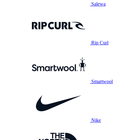
Salewa
Rip Curl
Smartwool
Nike