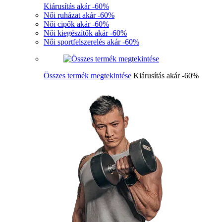
Kiárusítás akár -60%
Női ruházat akár -60%
Női cipők akár -60%
Női kiegészítők akár -60%
Női sportfelszerelés akár -60%
Összes termék megtekintése
Kiárusítás akár -60%