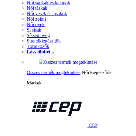
Női sapkák és kalapok
Női táskák
Női vesék és tasakok
Női zokni
Női övek
Sí sisak
Síszemüveg
Strandkiegészítők
Törülközők
Láss többet...
Összes termék megtekintése
Női kiegészítők
Márkák
CEP