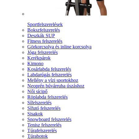
Sportfelszerelések
Bokszfelszerelés
Deszkák SUP
Fitness felszerelés
Görkorcsolya és inline korcsolya
Jóga felszerelés
Kerékpárok
Kimono
Kosárlabda felszerelés
Labdarúgás felszerelés
Mellény a vízi sportokhoz
Neoprén búvárruha úszáshoz
Női sícipő
Röplabda felszerelés
Sífelszerelés
Sífutó felszerelés
Sisakok
Snowboard felszerelés
Tenisz felszerelés
Túrafelszerelés
Túrabotok