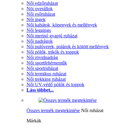
Női edzőruházat
Nöi overállok
Női esőruházat
Női ingek
Női kabátok, köpenyek és mellények
Női leggings
Női merinó gyapjú ruházat
Női nadrágok
Női pulóverek, polárok és kötött mellények
Női pólók, trikók és toppok
Női rövidnadrág
Női sportfehérneműk
Női sportruházat
Női termikus ruházat
Női trekking ruházat
Női UV-védő pólók és toppok
Láss többet...
Összes termék megtekintése
Női ruházat
Márkák