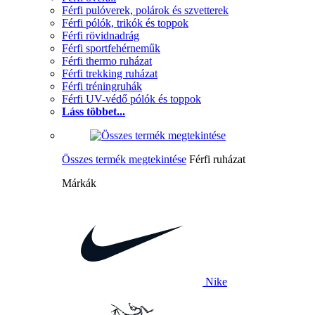
Férfi pulóverek, polárok és szvetterek
Férfi pólók, trikók és toppok
Férfi rövidnadrág
Férfi sportfehérneműk
Férfi thermo ruházat
Férfi trekking ruházat
Férfi tréningruhák
Férfi UV-védő pólók és toppok
Láss többet...
Összes termék megtekintése
Férfi ruházat
Márkák
Nike