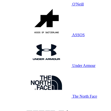
O'Neill
ASSOS
Under Armour
The North Face