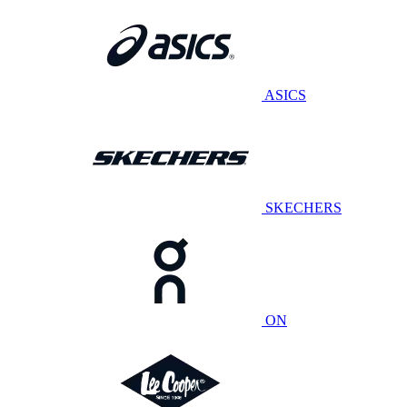
ASICS
SKECHERS
ON