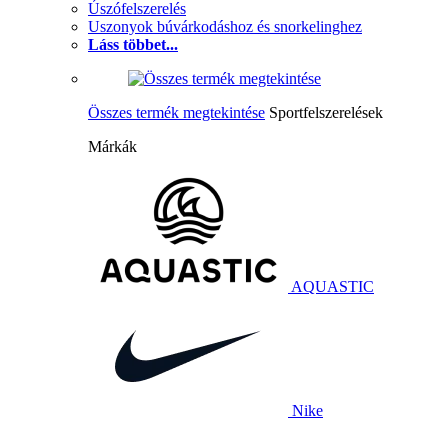
Úszófelszerelés
Uszonyok búvárkodáshoz és snorkelinghez
Láss többet...
Összes termék megtekintése
Sportfelszerelések
Márkák
AQUASTIC
Nike