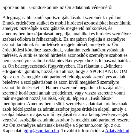
Sportano.hu - Gondoskodunk az Ön adatainak védelméről
A legmagasabb szintű sportszolgáltatásokat szeretnénk nyújtani.
Ennek érdekében sütiket és mobil hirdetési azonosítókat használunk,
amelyek biztosítják a szolgáltatás megfelelő működését, és
amennyiben hozzájárulását megadja, analitikai és hirdetés személyre
szabási célokra is felhasználjuk. Ez magában foglalja a személyre
szabott tartalmak és hirdetések megjelenítését, amelyek az Ön
érdeklődési köreihez igazodnak, valamint ezek hatékonyságának
mérését. A sütik és mobil hirdetési azonosítók személyre szabott és
nem személyre szabott reklámtevékenységekhez is felhasználhatók -
az Ön beleegyezésének függvényében. Ha rákattint a „Mindent
elfogadok” gombra, hozzájárul ahhoz, hogy a SPORTANO.COM
Sp. z o.o. és megbízható partnerei feldolgozzák személyes adatait,
beleértve a szolgáltatásban és azon kívül megjelenő személyre
szabott hirdetéseket is. Ha nem szeretné megadni a hozzájárulást,
szeretné korlátozni annak terjedelmét, vagy vissza szeretné vonni
már megadott hozzájárulását, kérjük, lépjen a „Beállítások”
menüpontra. Amennyiben a sütik személyes adatokat tartalmaznak,
azok feldolgozása az adminisztrátor jogos érdekén alapul, amely a
szolgáltatások magas szintű nyújtását és a marketingtevékenységek
végzését szolgálja az adminisztrátor és megbízható partnerei részére.
Az Ön személyes adatainak kezelője a Sportano.com Sp. z o.o.
Kapcsolat:
gdpr@sportano.hu
. További információk a
Adatvédelmi