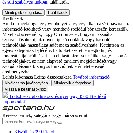
és süti szabályzatunkban
találhatók.
Mindegyik elfogadása
Beállítások
Beállítások
Amikor meglátogat egy webhelyet vagy egy alkalmazást használ, az
információ letölthető vagy menthető (például böngészőn keresztül).
Mivel azt szeretnénk, hogy Ön döntse el, hogyan használja
szolgáltatásainkat, bizonyos típusú cookie-k vagy hasonló
technológiák használatát saját maga szabályozhatja. Kattintson az
egyes kategóriák fejlécére, ha többet szeretne megtudni, és
módosíthatja beállításait. Ha elutasít bizonyos sütiket vagy hasonló
technológiákat, az nem alapvető tartalom megjelenítését vagy
szolgáltatásaink bizonyos funkcióinak elérhetetlenségét
eredményezheti.
Leírás kibontása
Leírás összecsukása
További információ
Kiválasztás jóváhagyása
Mindegyik elfogadása
Vissza a beállításokhoz
Töltsd le az alkalmazást és nyerj egy 3500 Ft értékű
kuponkódot!
Keresés termék, kategória vagy márka szerint
Kiszállítás 999 Ft- tól