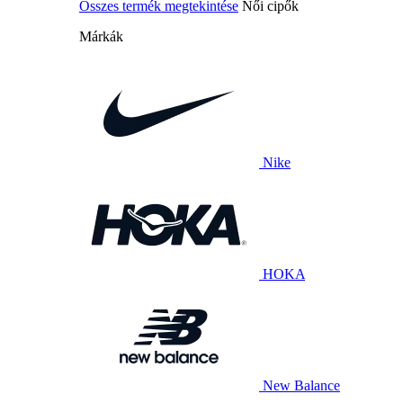
Összes termék megtekintése
Női cipők
Márkák
Nike
HOKA
New Balance