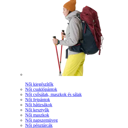
Női kiegészítők
Női csuklópántok
Női csősálak, maszkok és sálak
Női fejpántok
Női hátizsákok
Női kesztyűk
Női maszkok
Női napszemüveg
Női pénztárcák