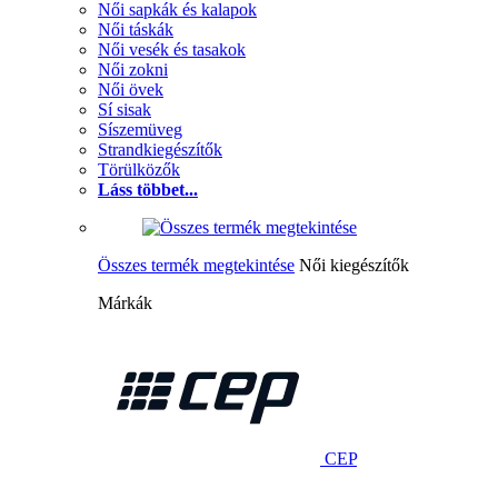
Női sapkák és kalapok
Női táskák
Női vesék és tasakok
Női zokni
Női övek
Sí sisak
Síszemüveg
Strandkiegészítők
Törülközők
Láss többet...
Összes termék megtekintése
Női kiegészítők
Márkák
CEP