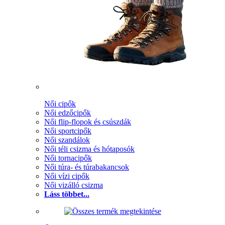
Női cipők
Női edzőcipők
Női flip-flopok és csúszdák
Női sportcipők
Női szandálok
Női téli csizma és hótaposók
Női tornacipők
Női túra- és túrabakancsok
Női vízi cipők
Női vizálló csizma
Láss többet...