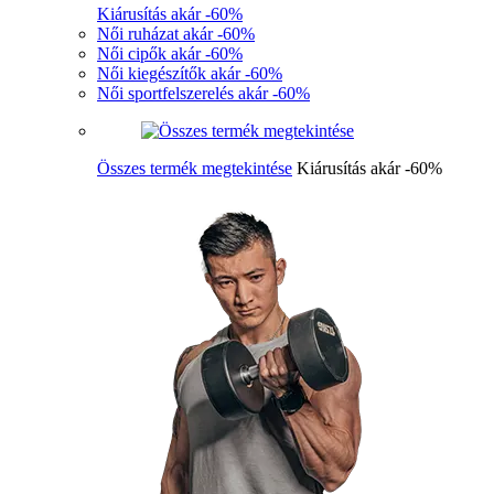
Kiárusítás akár -60%
Női ruházat akár -60%
Női cipők akár -60%
Női kiegészítők akár -60%
Női sportfelszerelés akár -60%
Összes termék megtekintése
Kiárusítás akár -60%