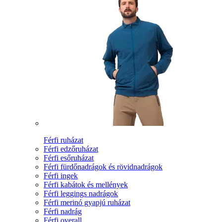
Férfi ruházat
Férfi edzőruházat
Férfi esőruházat
Férfi fürdőnadrágok és rövidnadrágok
Férfi ingek
Férfi kabátok és mellények
Férfi leggings nadrágok
Férfi merinó gyapjú ruházat
Férfi nadrág
Férfi overall