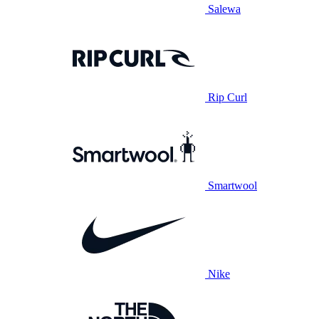
Salewa
Rip Curl
Smartwool
Nike