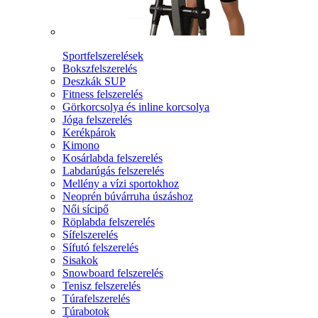
Sportfelszerelések
Bokszfelszerelés
Deszkák SUP
Fitness felszerelés
Görkorcsolya és inline korcsolya
Jóga felszerelés
Kerékpárok
Kimono
Kosárlabda felszerelés
Labdarúgás felszerelés
Mellény a vízi sportokhoz
Neoprén búvárruha úszáshoz
Női sícipő
Röplabda felszerelés
Sífelszerelés
Sífutó felszerelés
Sisakok
Snowboard felszerelés
Tenisz felszerelés
Túrafelszerelés
Túrabotok