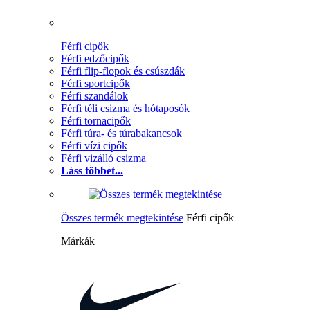
Férfi cipők
Férfi edzőcipők
Férfi flip-flopok és csúszdák
Férfi sportcipők
Férfi szandálok
Férfi téli csizma és hótaposók
Férfi tornacipők
Férfi túra- és túrabakancsok
Férfi vízi cipők
Férfi vizálló csizma
Láss többet...
Összes termék megtekintése
Férfi cipők
Márkák