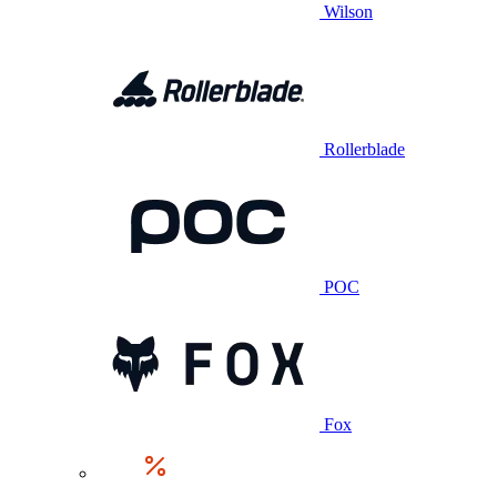
Wilson
Rollerblade
POC
Fox