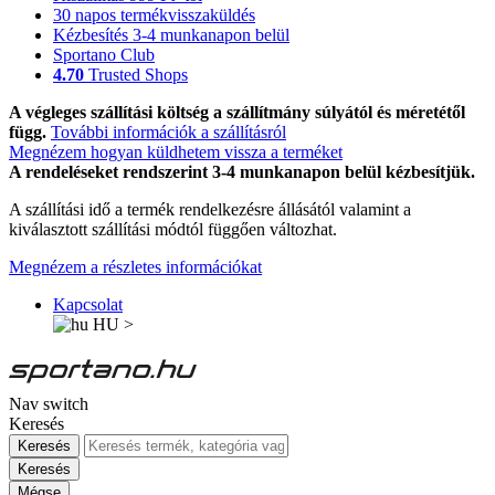
30 napos termékvisszaküldés
Kézbesítés 3-4 munkanapon belül
Sportano Club
4.70
Trusted Shops
A végleges szállítási költség a szállítmány súlyától és méretétől
függ.
További információk a szállításról
Megnézem hogyan küldhetem vissza a terméket
A rendeléseket rendszerint 3-4 munkanapon belül kézbesítjük.
A szállítási idő a termék rendelkezésre állásától valamint a
kiválasztott szállítási módtól függően változhat.
Megnézem a részletes információkat
Kapcsolat
HU
>
Nav switch
Keresés
Keresés
Keresés
Mégse