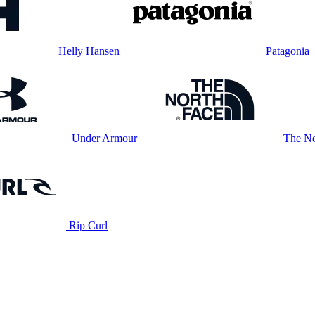
Helly Hansen
Patagonia
Under Armour
The No
Rip Curl