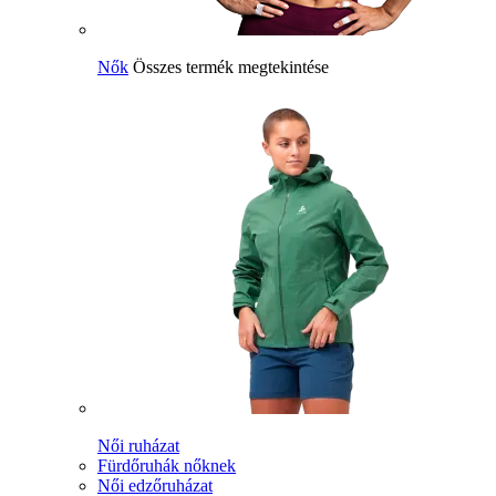
Nők
Összes termék megtekintése
Női ruházat
Fürdőruhák nőknek
Női edzőruházat