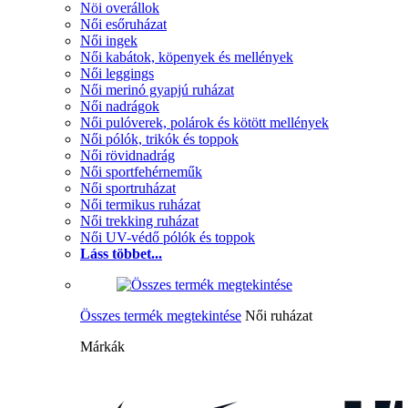
Nöi overállok
Női esőruházat
Női ingek
Női kabátok, köpenyek és mellények
Női leggings
Női merinó gyapjú ruházat
Női nadrágok
Női pulóverek, polárok és kötött mellények
Női pólók, trikók és toppok
Női rövidnadrág
Női sportfehérneműk
Női sportruházat
Női termikus ruházat
Női trekking ruházat
Női UV-védő pólók és toppok
Láss többet...
Összes termék megtekintése
Női ruházat
Márkák