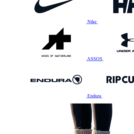
Nike
ASSOS
Endura