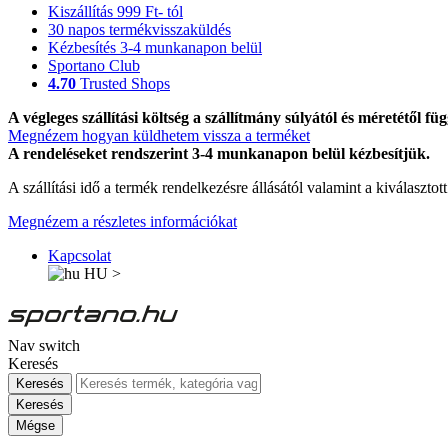
Kiszállítás 999 Ft- tól
30 napos termékvisszaküldés
Kézbesítés 3-4 munkanapon belül
Sportano Club
4.70
Trusted Shops
A végleges szállítási költség a szállítmány súlyától és méretétől füg
Megnézem hogyan küldhetem vissza a terméket
A rendeléseket rendszerint 3-4 munkanapon belül kézbesítjük.
A szállítási idő a termék rendelkezésre állásától valamint a kiválasztot
Megnézem a részletes információkat
Kapcsolat
HU
>
Nav switch
Keresés
Keresés
Keresés
Mégse