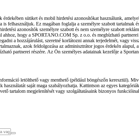
k érdekében sütiket és mobil hirdetési azonosítókat használunk, amelye
ra is felhasználjuk. Ez magában foglalja a személyre szabott tartalmak 
hirdetési azonosítók személyre szabott és nem személyre szabott rekl
l ahhoz, hogy a SPORTANO.COM Sp. z o.o. és megbízható partnerei fel
gadni a hozzájárulást, szeretné korlátozni annak terjedelmét, vagy viss
almaznak, azok feldolgozása az adminisztrátor jogos érdekén alapul, am
ízható partnerei részére. Az Ön személyes adatainak kezelője a Sporta
formáció letölthető vagy menthető (például böngészőn keresztül). Mive
 használatát saját maga szabályozhatja. Kattintson az egyes kategóriák f
vető tartalom megjelenítését vagy szolgáltatásaink bizonyos funkcióina