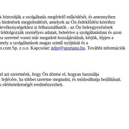
k biztosítják a szolgáltatás megfelelő működését, és amennyiben
és hirdetések megjelenítését, amelyek az Ön érdeklődési köreihez
ámtevékenységekhez is felhasználhatók - az Ön beleegyezésének
dolgozzák személyes adatait, beleértve a szolgáltatásban és azon
za szeretné vonni már megadott hozzájárulását, kérjük, lépjen a
ely a szolgáltatások magas szintű nyújtását és a
no.com Sp. z o.o. Kapcsolat:
gdpr@sportano.hu
. További információk
l azt szeretnénk, hogy Ön döntse el, hogyan használja
ejlécére, ha többet szeretne megtudni, és módosíthatja beállításait.
k elérhetetlenségét eredményezheti.