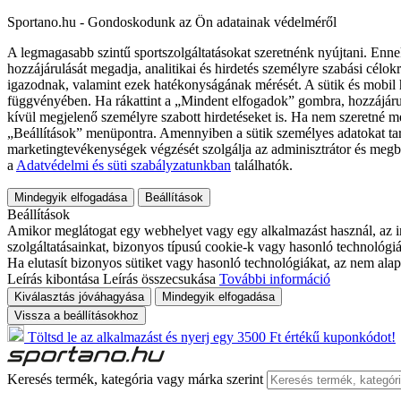
Sportano.hu - Gondoskodunk az Ön adatainak védelméről
A legmagasabb szintű sportszolgáltatásokat szeretnénk nyújtani. Enne
hozzájárulását megadja, analitikai és hirdetés személyre szabási célok
igazodnak, valamint ezek hatékonyságának mérését. A sütik és mobil 
függvényében. Ha rákattint a „Mindent elfogadok” gombra, hozzájáru
kívül megjelenő személyre szabott hirdetéseket is. Ha nem szeretné me
„Beállítások” menüpontra. Amennyiben a sütik személyes adatokat tart
marketingtevékenységek végzését szolgálja az adminisztrátor és megb
a
Adatvédelmi és süti szabályzatunkban
találhatók.
Mindegyik elfogadása
Beállítások
Beállítások
Amikor meglátogat egy webhelyet vagy egy alkalmazást használ, az in
szolgáltatásainkat, bizonyos típusú cookie-k vagy hasonló technológiák
Ha elutasít bizonyos sütiket vagy hasonló technológiákat, az nem alap
Leírás kibontása
Leírás összecsukása
További információ
Kiválasztás jóváhagyása
Mindegyik elfogadása
Vissza a beállításokhoz
Töltsd le az alkalmazást és nyerj egy 3500 Ft értékű kuponkódot!
Keresés termék, kategória vagy márka szerint