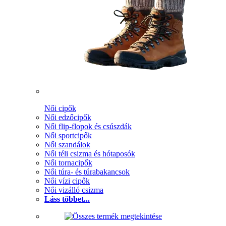
Női cipők
Női edzőcipők
Női flip-flopok és csúszdák
Női sportcipők
Női szandálok
Női téli csizma és hótaposók
Női tornacipők
Női túra- és túrabakancsok
Női vízi cipők
Női vizálló csizma
Láss többet...