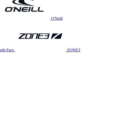
O'Neill
rth Face
ZONE3