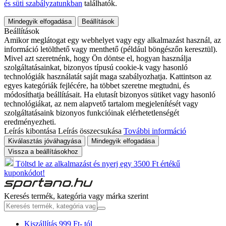
és süti szabályzatunkban
találhatók.
Mindegyik elfogadása
Beállítások
Beállítások
Amikor meglátogat egy webhelyet vagy egy alkalmazást használ, az
információ letölthető vagy menthető (például böngészőn keresztül).
Mivel azt szeretnénk, hogy Ön döntse el, hogyan használja
szolgáltatásainkat, bizonyos típusú cookie-k vagy hasonló
technológiák használatát saját maga szabályozhatja. Kattintson az
egyes kategóriák fejlécére, ha többet szeretne megtudni, és
módosíthatja beállításait. Ha elutasít bizonyos sütiket vagy hasonló
technológiákat, az nem alapvető tartalom megjelenítését vagy
szolgáltatásaink bizonyos funkcióinak elérhetetlenségét
eredményezheti.
Leírás kibontása
Leírás összecsukása
További információ
Kiválasztás jóváhagyása
Mindegyik elfogadása
Vissza a beállításokhoz
Töltsd le az alkalmazást és nyerj egy 3500 Ft értékű
kuponkódot!
Keresés termék, kategória vagy márka szerint
Kiszállítás 999 Ft- tól