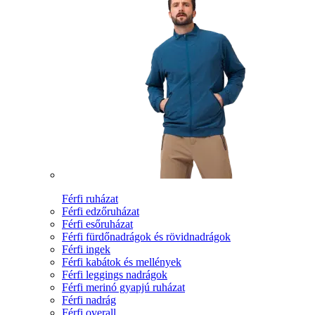
Férfi ruházat
Férfi edzőruházat
Férfi esőruházat
Férfi fürdőnadrágok és rövidnadrágok
Férfi ingek
Férfi kabátok és mellények
Férfi leggings nadrágok
Férfi merinó gyapjú ruházat
Férfi nadrág
Férfi overall