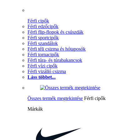
Férfi cipők
Férfi edzőcipők
Férfi flip-flopok és csúszdák
Férfi sportcipők
Férfi szandálok
Férfi téli csizma és hótaposók
Férfi tornacipők
Férfi túra- és túrabakancsok
Férfi vízi cipők
Férfi vizálló csizma
Láss többet...
Összes termék megtekintése
Férfi cipők
Márkák