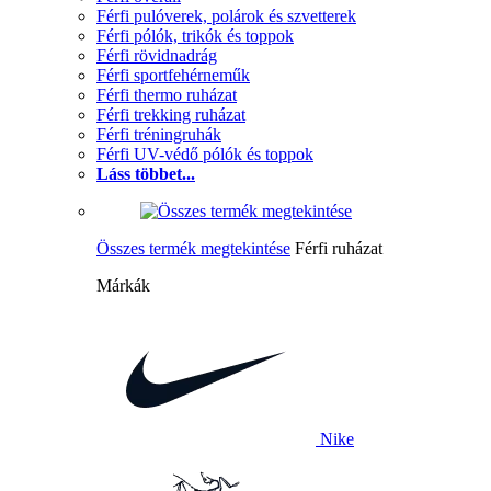
Férfi pulóverek, polárok és szvetterek
Férfi pólók, trikók és toppok
Férfi rövidnadrág
Férfi sportfehérneműk
Férfi thermo ruházat
Férfi trekking ruházat
Férfi tréningruhák
Férfi UV-védő pólók és toppok
Láss többet...
Összes termék megtekintése
Férfi ruházat
Márkák
Nike