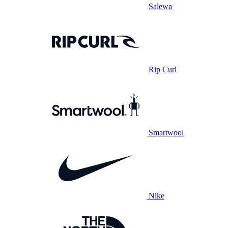
Salewa
Rip Curl
Smartwool
Nike