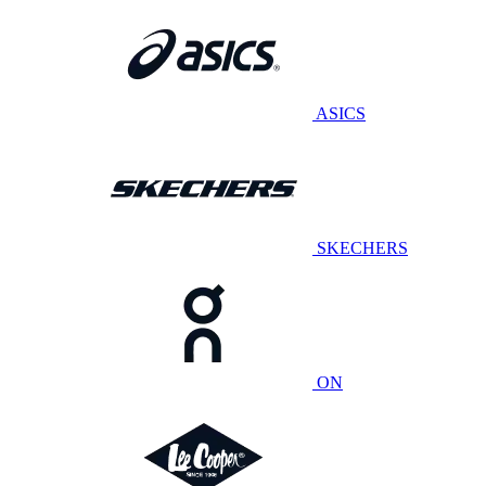
ASICS
SKECHERS
ON