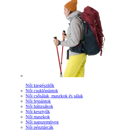
Női kiegészítők
Női csuklópántok
Női csősálak, maszkok és sálak
Női fejpántok
Női hátizsákok
Női kesztyűk
Női maszkok
Női napszemüveg
Női pénztárcák