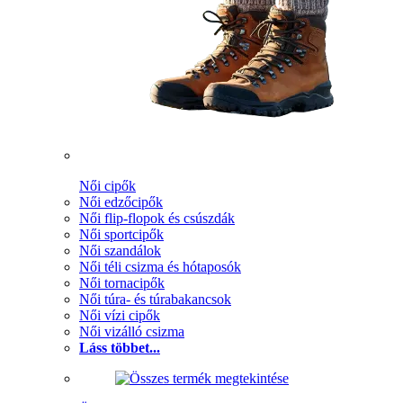
Női cipők
Női edzőcipők
Női flip-flopok és csúszdák
Női sportcipők
Női szandálok
Női téli csizma és hótaposók
Női tornacipők
Női túra- és túrabakancsok
Női vízi cipők
Női vizálló csizma
Láss többet...