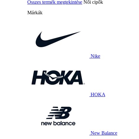
Összes termék megtekintése
Női cipők
Márkák
Nike
HOKA
New Balance