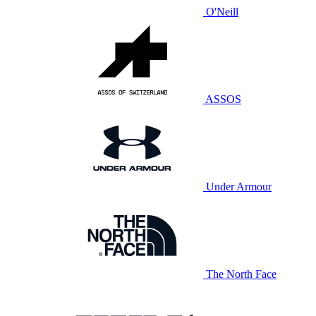
O'Neill
ASSOS
Under Armour
The North Face