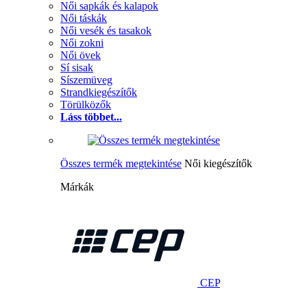
Női sapkák és kalapok
Női táskák
Női vesék és tasakok
Női zokni
Női övek
Sí sisak
Síszemüveg
Strandkiegészítők
Törülközők
Láss többet...
Összes termék megtekintése
Női kiegészítők
Márkák
CEP