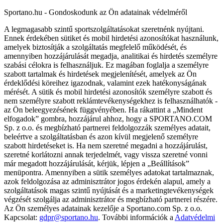
Sportano.hu - Gondoskodunk az Ön adatainak védelméről
A legmagasabb szintű sportszolgáltatásokat szeretnénk nyújtani.
Ennek érdekében sütiket és mobil hirdetési azonosítókat használunk,
amelyek biztosítják a szolgáltatás megfelelő működését, és
amennyiben hozzájárulását megadja, analitikai és hirdetés személyre
szabási célokra is felhasználjuk. Ez magában foglalja a személyre
szabott tartalmak és hirdetések megjelenítését, amelyek az Ön
érdeklődési köreihez igazodnak, valamint ezek hatékonyságának
mérését. A sütik és mobil hirdetési azonosítók személyre szabott és
nem személyre szabott reklámtevékenységekhez is felhasználhatók -
az Ön beleegyezésének függvényében. Ha rákattint a „Mindent
elfogadok” gombra, hozzájárul ahhoz, hogy a SPORTANO.COM
Sp. z o.o. és megbízható partnerei feldolgozzák személyes adatait,
beleértve a szolgáltatásban és azon kívül megjelenő személyre
szabott hirdetéseket is. Ha nem szeretné megadni a hozzájárulást,
szeretné korlátozni annak terjedelmét, vagy vissza szeretné vonni
már megadott hozzájárulását, kérjük, lépjen a „Beállítások”
menüpontra. Amennyiben a sütik személyes adatokat tartalmaznak,
azok feldolgozása az adminisztrátor jogos érdekén alapul, amely a
szolgáltatások magas szintű nyújtását és a marketingtevékenységek
végzését szolgálja az adminisztrátor és megbízható partnerei részére.
Az Ön személyes adatainak kezelője a Sportano.com Sp. z o.o.
Kapcsolat:
gdpr@sportano.hu
. További információk a
Adatvédelmi