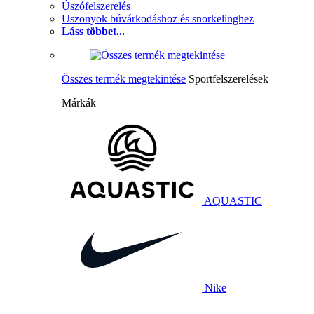
Úszófelszerelés
Uszonyok búvárkodáshoz és snorkelinghez
Láss többet...
Összes termék megtekintése
Sportfelszerelések
Márkák
AQUASTIC
Nike