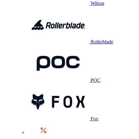
Wilson
Rollerblade
POC
Fox