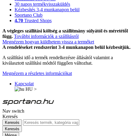
30 napos termékvisszaküldés
Kézbesítés 3-4 munkanapon belül
Sportano Club
4.70
Trusted Shops
A végleges szállítási költség a szállítmány súlyától és méretétől
függ.
További információk a szállításról
Megnézem hogyan küldhetem vissza a terméket
A rendeléseket rendszerint 3-4 munkanapon belül kézbesítjük.
A szállítási idő a termék rendelkezésre állásától valamint a
kiválasztott szállítási módtól függően változhat.
Megnézem a részletes információkat
Kapcsolat
HU
>
Nav switch
Keresés
Keresés
Keresés
Mégse