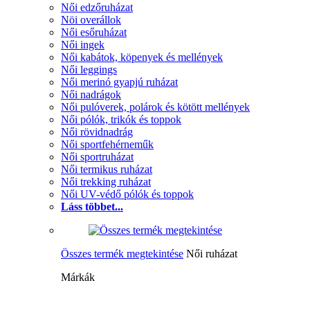
Női edzőruházat
Nöi overállok
Női esőruházat
Női ingek
Női kabátok, köpenyek és mellények
Női leggings
Női merinó gyapjú ruházat
Női nadrágok
Női pulóverek, polárok és kötött mellények
Női pólók, trikók és toppok
Női rövidnadrág
Női sportfehérneműk
Női sportruházat
Női termikus ruházat
Női trekking ruházat
Női UV-védő pólók és toppok
Láss többet...
Összes termék megtekintése
Női ruházat
Márkák