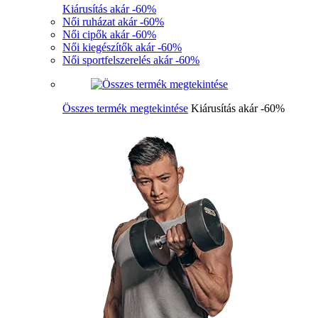
Kiárusítás akár -60%
Női ruházat akár -60%
Női cipők akár -60%
Női kiegészítők akár -60%
Női sportfelszerelés akár -60%
Összes termék megtekintése
Kiárusítás akár -60%