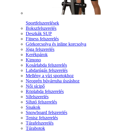
Sportfelszerelések
Bokszfelszerelés
Deszkák SUP
Fitness felszerelés
Görkorcsolya és inline korcsolya
Jóga felszerelés
Kerékpárok
Kimono
Kosárlabda felszerelés
Labdarúgás felszerelés
Mellény a vízi sportokhoz
Neoprén búvárruha úszáshoz
Női sícipő
Röplabda felszerelés
Sífelszerelés
Sífutó felszerelés
Sisakok
Snowboard felszerelés
Tenisz felszerelés
Túrafelszerelés
Túrabotok