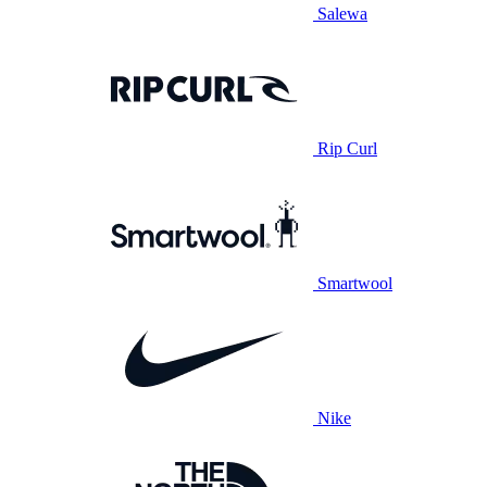
Salewa
Rip Curl
Smartwool
Nike