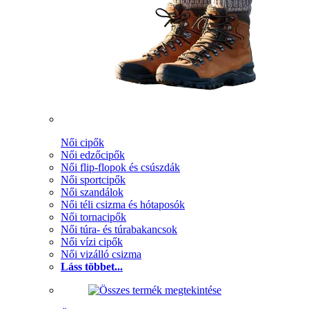
Női cipők
Női edzőcipők
Női flip-flopok és csúszdák
Női sportcipők
Női szandálok
Női téli csizma és hótaposók
Női tornacipők
Női túra- és túrabakancsok
Női vízi cipők
Női vizálló csizma
Láss többet...