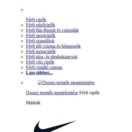
Férfi cipők
Férfi edzőcipők
Férfi flip-flopok és csúszdák
Férfi sportcipők
Férfi szandálok
Férfi téli csizma és hótaposók
Férfi tornacipők
Férfi túra- és túrabakancsok
Férfi vízi cipők
Férfi vizálló csizma
Láss többet...
Összes termék megtekintése
Férfi cipők
Márkák