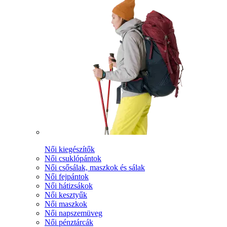
Női kiegészítők
Női csuklópántok
Női csősálak, maszkok és sálak
Női fejpántok
Női hátizsákok
Női kesztyűk
Női maszkok
Női napszemüveg
Női pénztárcák