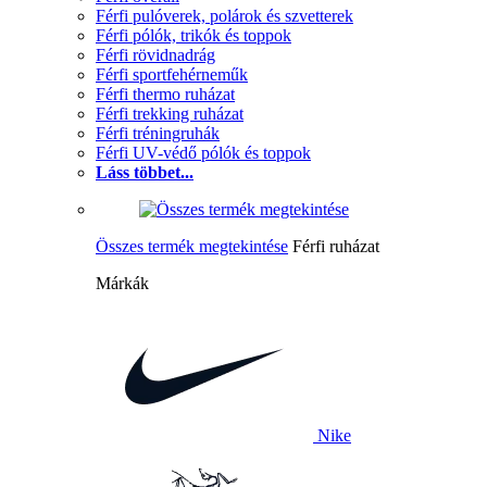
Férfi pulóverek, polárok és szvetterek
Férfi pólók, trikók és toppok
Férfi rövidnadrág
Férfi sportfehérneműk
Férfi thermo ruházat
Férfi trekking ruházat
Férfi tréningruhák
Férfi UV-védő pólók és toppok
Láss többet...
Összes termék megtekintése
Férfi ruházat
Márkák
Nike