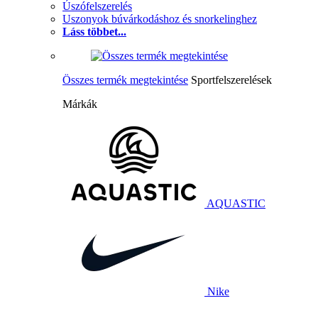
Úszófelszerelés
Uszonyok búvárkodáshoz és snorkelinghez
Láss többet...
Összes termék megtekintése
Sportfelszerelések
Márkák
AQUASTIC
Nike