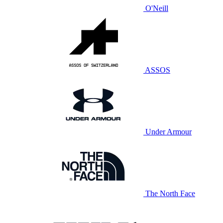
O'Neill
ASSOS
Under Armour
The North Face