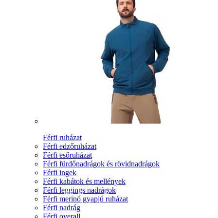
Férfi ruházat
Férfi edzőruházat
Férfi esőruházat
Férfi fürdőnadrágok és rövidnadrágok
Férfi ingek
Férfi kabátok és mellények
Férfi leggings nadrágok
Férfi merinó gyapjú ruházat
Férfi nadrág
Férfi overall