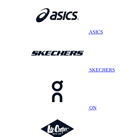
ASICS
SKECHERS
ON