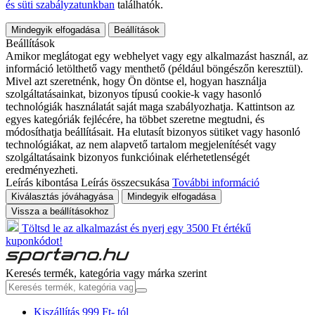
és süti szabályzatunkban
találhatók.
Mindegyik elfogadása
Beállítások
Beállítások
Amikor meglátogat egy webhelyet vagy egy alkalmazást használ, az
információ letölthető vagy menthető (például böngészőn keresztül).
Mivel azt szeretnénk, hogy Ön döntse el, hogyan használja
szolgáltatásainkat, bizonyos típusú cookie-k vagy hasonló
technológiák használatát saját maga szabályozhatja. Kattintson az
egyes kategóriák fejlécére, ha többet szeretne megtudni, és
módosíthatja beállításait. Ha elutasít bizonyos sütiket vagy hasonló
technológiákat, az nem alapvető tartalom megjelenítését vagy
szolgáltatásaink bizonyos funkcióinak elérhetetlenségét
eredményezheti.
Leírás kibontása
Leírás összecsukása
További információ
Kiválasztás jóváhagyása
Mindegyik elfogadása
Vissza a beállításokhoz
Töltsd le az alkalmazást és nyerj egy 3500 Ft értékű
kuponkódot!
Keresés termék, kategória vagy márka szerint
Kiszállítás 999 Ft- tól