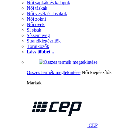
Női sapkák és kalapok
Női táskák
Női vesék és tasakok
Női zokni
Női övek
Sí sisak
Síszemüveg
Strandkiegészítők
Törülközők
Láss többet...
Összes termék megtekintése
Női kiegészítők
Márkák
CEP