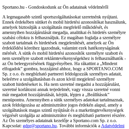
Sportano.hu - Gondoskodunk az Ön adatainak védelméről
A legmagasabb szintű sportszolgáltatásokat szeretnénk nyújtani.
Ennek érdekében sütiket és mobil hirdetési azonosítókat használunk,
amelyek biztosítják a szolgáltatás megfelelő működését, és
amennyiben hozzájárulását megadja, analitikai és hirdetés személyre
szabási célokra is felhasználjuk. Ez magában foglalja a személyre
szabott tartalmak és hirdetések megjelenítését, amelyek az Ön
érdeklődési köreihez igazodnak, valamint ezek hatékonyságának
mérését. A sütik és mobil hirdetési azonosítók személyre szabott és
nem személyre szabott reklámtevékenységekhez is felhasználhatók -
az Ön beleegyezésének függvényében. Ha rákattint a „Mindent
elfogadok” gombra, hozzájárul ahhoz, hogy a SPORTANO.COM
Sp. z o.o. és megbízható partnerei feldolgozzák személyes adatait,
beleértve a szolgáltatásban és azon kívül megjelenő személyre
szabott hirdetéseket is. Ha nem szeretné megadni a hozzájárulást,
szeretné korlátozni annak terjedelmét, vagy vissza szeretné vonni
már megadott hozzájárulását, kérjük, lépjen a „Beállítások”
menüpontra. Amennyiben a sütik személyes adatokat tartalmaznak,
azok feldolgozása az adminisztrátor jogos érdekén alapul, amely a
szolgáltatások magas szintű nyújtását és a marketingtevékenységek
végzését szolgálja az adminisztrátor és megbízható partnerei részére.
Az Ön személyes adatainak kezelője a Sportano.com Sp. z o.o.
Kapcsolat:
gdpr@sportano.hu
. További információk a
Adatvédelmi