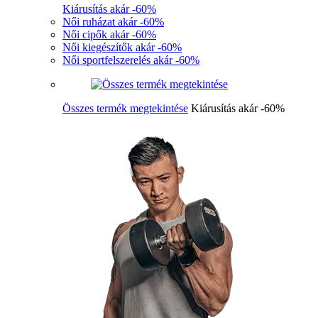
Kiárusítás akár -60%
Női ruházat akár -60%
Női cipők akár -60%
Női kiegészítők akár -60%
Női sportfelszerelés akár -60%
Összes termék megtekintése
Kiárusítás akár -60%