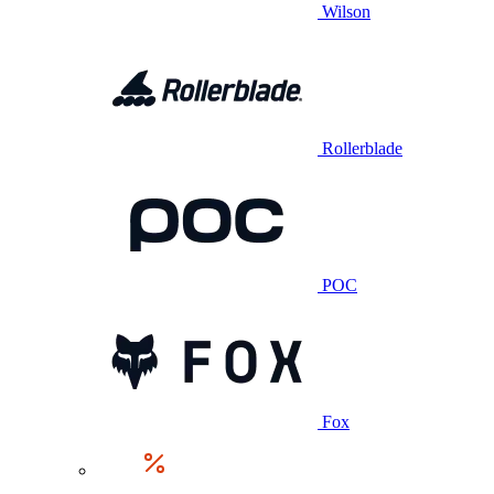
Wilson
Rollerblade
POC
Fox