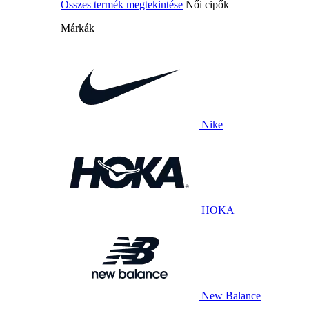
Összes termék megtekintése
Női cipők
Márkák
Nike
HOKA
New Balance