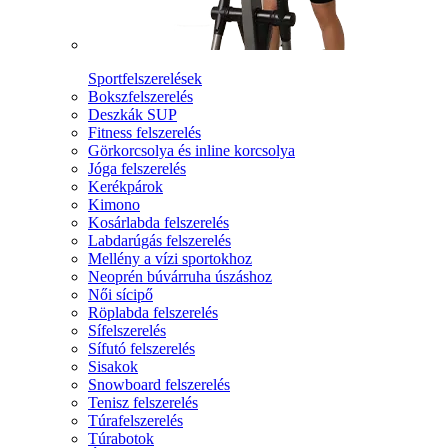
Sportfelszerelések
Bokszfelszerelés
Deszkák SUP
Fitness felszerelés
Görkorcsolya és inline korcsolya
Jóga felszerelés
Kerékpárok
Kimono
Kosárlabda felszerelés
Labdarúgás felszerelés
Mellény a vízi sportokhoz
Neoprén búvárruha úszáshoz
Női sícipő
Röplabda felszerelés
Sífelszerelés
Sífutó felszerelés
Sisakok
Snowboard felszerelés
Tenisz felszerelés
Túrafelszerelés
Túrabotok