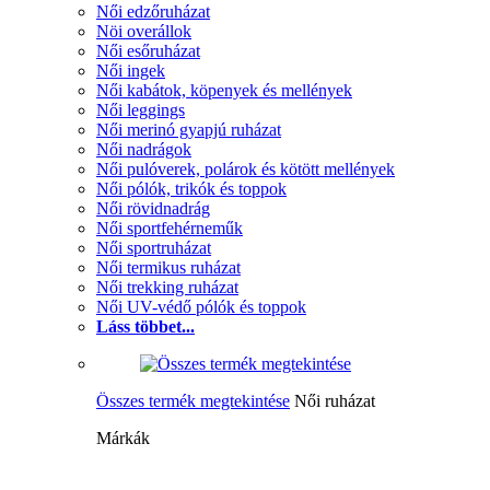
Női edzőruházat
Nöi overállok
Női esőruházat
Női ingek
Női kabátok, köpenyek és mellények
Női leggings
Női merinó gyapjú ruházat
Női nadrágok
Női pulóverek, polárok és kötött mellények
Női pólók, trikók és toppok
Női rövidnadrág
Női sportfehérneműk
Női sportruházat
Női termikus ruházat
Női trekking ruházat
Női UV-védő pólók és toppok
Láss többet...
Összes termék megtekintése
Női ruházat
Márkák