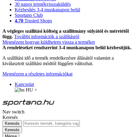
30 napos termékvisszaküldés
Kézbesítés 3-4 munkanapon belül
Sportano Club
4.70
Trusted Shops
A végleges szállítási költség a szállítmány súlyától és méretétől
függ.
További információk a szállításról
Megnézem hogyan küldhetem vissza a terméket
A rendeléseket rendszerint 3-4 munkanapon belül kézbesítjük.
A szállítási idő a termék rendelkezésre állásától valamint a
kiválasztott szállítási módtól függően változhat.
Megnézem a részletes információkat
Kapcsolat
HU
>
Nav switch
Keresés
Keresés
Keresés
Mégse