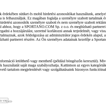
k érdekében sütiket és mobil hirdetési azonosítókat használunk, amelye
ra is felhasználjuk. Ez magában foglalja a személyre szabott tartalmak 
hirdetési azonosítók személyre szabott és nem személyre szabott rekl
l ahhoz, hogy a SPORTANO.COM Sp. z o.o. és megbízható partnerei fel
gadni a hozzájárulást, szeretné korlátozni annak terjedelmét, vagy viss
almaznak, azok feldolgozása az adminisztrátor jogos érdekén alapul, am
ízható partnerei részére. Az Ön személyes adatainak kezelője a Sporta
formáció letölthető vagy menthető (például böngészőn keresztül). Mive
 használatát saját maga szabályozhatja. Kattintson az egyes kategóriák f
vető tartalom megjelenítését vagy szolgáltatásaink bizonyos funkcióina