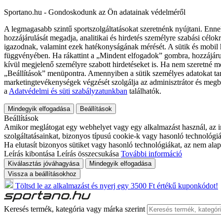
Sportano.hu - Gondoskodunk az Ön adatainak védelméről
A legmagasabb szintű sportszolgáltatásokat szeretnénk nyújtani. Enne
hozzájárulását megadja, analitikai és hirdetés személyre szabási célok
igazodnak, valamint ezek hatékonyságának mérését. A sütik és mobil 
függvényében. Ha rákattint a „Mindent elfogadok” gombra, hozzájáru
kívül megjelenő személyre szabott hirdetéseket is. Ha nem szeretné me
„Beállítások” menüpontra. Amennyiben a sütik személyes adatokat tart
marketingtevékenységek végzését szolgálja az adminisztrátor és megb
a
Adatvédelmi és süti szabályzatunkban
találhatók.
Mindegyik elfogadása
Beállítások
Beállítások
Amikor meglátogat egy webhelyet vagy egy alkalmazást használ, az in
szolgáltatásainkat, bizonyos típusú cookie-k vagy hasonló technológiák
Ha elutasít bizonyos sütiket vagy hasonló technológiákat, az nem alap
Leírás kibontása
Leírás összecsukása
További információ
Kiválasztás jóváhagyása
Mindegyik elfogadása
Vissza a beállításokhoz
Töltsd le az alkalmazást és nyerj egy 3500 Ft értékű kuponkódot!
Keresés termék, kategória vagy márka szerint