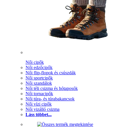
Női cipők
Női edzőcipők
Női flip-flopok és csúszdák
Női sportcipők
Női szandálok
Női téli csizma és hótaposók
Női tornacipők
Női túra- és túrabakancsok
Női vízi cipők
Női vizálló csizma
Láss többet...