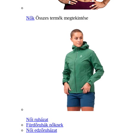
Nők
Összes termék megtekintése
Női ruházat
Fürdőruhák nőknek
Női edzőruházat