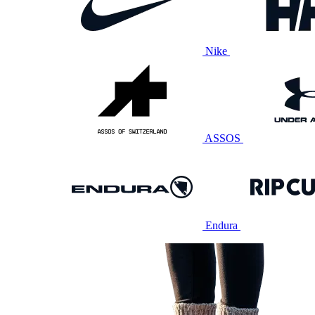
Nike
ASSOS
Endura