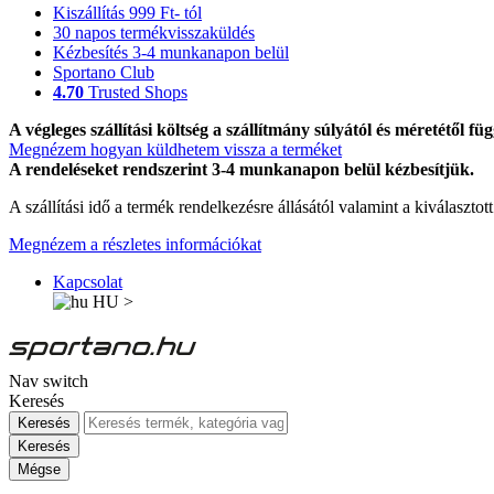
Kiszállítás 999 Ft- tól
30 napos termékvisszaküldés
Kézbesítés 3-4 munkanapon belül
Sportano Club
4.70
Trusted Shops
A végleges szállítási költség a szállítmány súlyától és méretétől füg
Megnézem hogyan küldhetem vissza a terméket
A rendeléseket rendszerint 3-4 munkanapon belül kézbesítjük.
A szállítási idő a termék rendelkezésre állásától valamint a kiválasztot
Megnézem a részletes információkat
Kapcsolat
HU
>
Nav switch
Keresés
Keresés
Keresés
Mégse