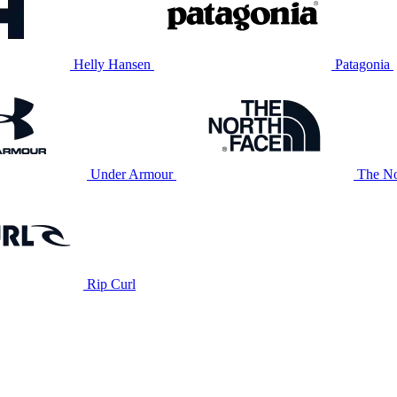
Helly Hansen
Patagonia
Under Armour
The No
Rip Curl