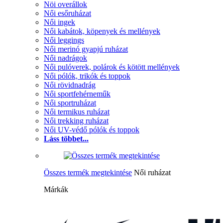
Nöi overállok
Női esőruházat
Női ingek
Női kabátok, köpenyek és mellények
Női leggings
Női merinó gyapjú ruházat
Női nadrágok
Női pulóverek, polárok és kötött mellények
Női pólók, trikók és toppok
Női rövidnadrág
Női sportfehérneműk
Női sportruházat
Női termikus ruházat
Női trekking ruházat
Női UV-védő pólók és toppok
Láss többet...
Összes termék megtekintése
Női ruházat
Márkák