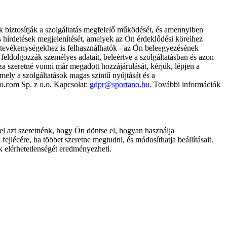
k biztosítják a szolgáltatás megfelelő működését, és amennyiben
és hirdetések megjelenítését, amelyek az Ön érdeklődési köreihez
ámtevékenységekhez is felhasználhatók - az Ön beleegyezésének
dolgozzák személyes adatait, beleértve a szolgáltatásban és azon
za szeretné vonni már megadott hozzájárulását, kérjük, lépjen a
ely a szolgáltatások magas szintű nyújtását és a
no.com Sp. z o.o. Kapcsolat:
gdpr@sportano.hu
. További információk
l azt szeretnénk, hogy Ön döntse el, hogyan használja
ejlécére, ha többet szeretne megtudni, és módosíthatja beállításait.
k elérhetetlenségét eredményezheti.