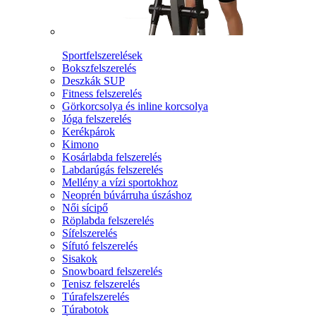
Sportfelszerelések
Bokszfelszerelés
Deszkák SUP
Fitness felszerelés
Görkorcsolya és inline korcsolya
Jóga felszerelés
Kerékpárok
Kimono
Kosárlabda felszerelés
Labdarúgás felszerelés
Mellény a vízi sportokhoz
Neoprén búvárruha úszáshoz
Női sícipő
Röplabda felszerelés
Sífelszerelés
Sífutó felszerelés
Sisakok
Snowboard felszerelés
Tenisz felszerelés
Túrafelszerelés
Túrabotok