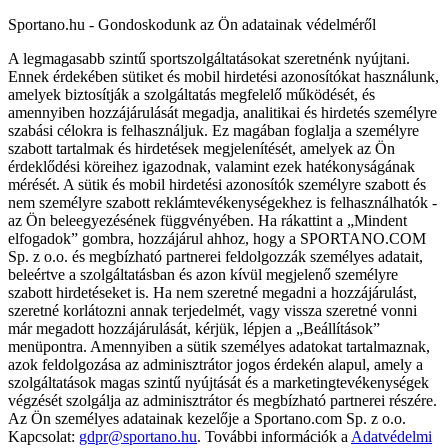
Sportano.hu - Gondoskodunk az Ön adatainak védelméről
A legmagasabb szintű sportszolgáltatásokat szeretnénk nyújtani.
Ennek érdekében sütiket és mobil hirdetési azonosítókat használunk,
amelyek biztosítják a szolgáltatás megfelelő működését, és
amennyiben hozzájárulását megadja, analitikai és hirdetés személyre
szabási célokra is felhasználjuk. Ez magában foglalja a személyre
szabott tartalmak és hirdetések megjelenítését, amelyek az Ön
érdeklődési köreihez igazodnak, valamint ezek hatékonyságának
mérését. A sütik és mobil hirdetési azonosítók személyre szabott és
nem személyre szabott reklámtevékenységekhez is felhasználhatók -
az Ön beleegyezésének függvényében. Ha rákattint a „Mindent
elfogadok” gombra, hozzájárul ahhoz, hogy a SPORTANO.COM
Sp. z o.o. és megbízható partnerei feldolgozzák személyes adatait,
beleértve a szolgáltatásban és azon kívül megjelenő személyre
szabott hirdetéseket is. Ha nem szeretné megadni a hozzájárulást,
szeretné korlátozni annak terjedelmét, vagy vissza szeretné vonni
már megadott hozzájárulását, kérjük, lépjen a „Beállítások”
menüpontra. Amennyiben a sütik személyes adatokat tartalmaznak,
azok feldolgozása az adminisztrátor jogos érdekén alapul, amely a
szolgáltatások magas szintű nyújtását és a marketingtevékenységek
végzését szolgálja az adminisztrátor és megbízható partnerei részére.
Az Ön személyes adatainak kezelője a Sportano.com Sp. z o.o.
Kapcsolat:
gdpr@sportano.hu
. További információk a
Adatvédelmi