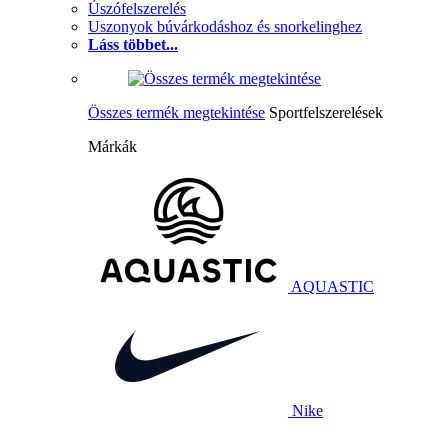
Úszófelszerelés
Uszonyok búvárkodáshoz és snorkelinghez
Láss többet...
Összes termék megtekintése
Sportfelszerelések
Márkák
AQUASTIC
Nike