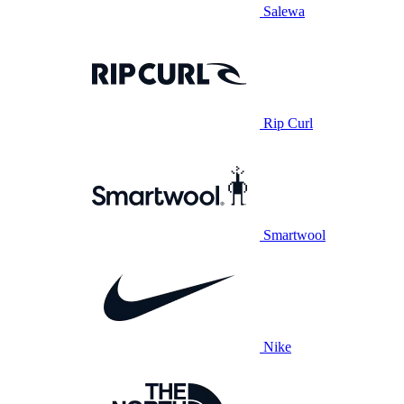
Salewa
Rip Curl
Smartwool
Nike