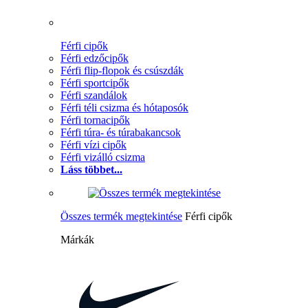
Férfi cipők
Férfi edzőcipők
Férfi flip-flopok és csúszdák
Férfi sportcipők
Férfi szandálok
Férfi téli csizma és hótaposók
Férfi tornacipők
Férfi túra- és túrabakancsok
Férfi vízi cipők
Férfi vizálló csizma
Láss többet...
Összes termék megtekintése
Férfi cipők
Márkák