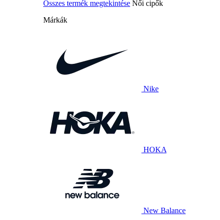
Összes termék megtekintése
Női cipők
Márkák
Nike
HOKA
New Balance