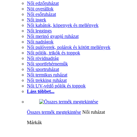
Női edzőruházat
Nöi overállok
Női esőruházat
Női ingek
Női kabátok, köpenyek és mellények
Női leggings
Női merinó gyapjú ruházat
Női nadrágok
Női pulóverek, polárok és kötött mellények
Női pólók, trikók és toppok
Női rövidnadrág
Női sportfehérneműk
Női sportruházat
Női termikus ruházat
Női trekking ruházat
Női UV-védő pólók és toppok
Láss többet...
Összes termék megtekintése
Női ruházat
Márkák