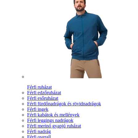
Férfi ruházat
Férfi edzőruházat
Férfi esőruházat
Férfi fürdőnadrágok és rövidnadrágok
Férfi ingek
Férfi kabátok és mellények
Férfi leggings nadrágok
Férfi merinó gyapjú ruházat
Férfi nadrág
Férfi overall