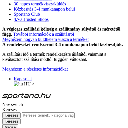
30 napos termékvisszaküldés
Kézbesítés 3-4 munkanapon belül
Sportano Club
4.70
Trusted Shops
A végleges szállítási költség a szállítmány súlyától és méretétől
függ.
További információk a szállításról
Megnézem hogyan küldhetem vissza a terméket
A rendeléseket rendszerint 3-4 munkanapon belül kézbesítjük.
A szállítási idő a termék rendelkezésre állásától valamint a
kiválasztott szállítási módtól függően változhat.
Megnézem a részletes információkat
Kapcsolat
HU
>
Nav switch
Keresés
Keresés
Keresés
Mégse