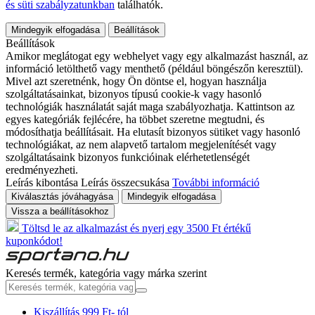
és süti szabályzatunkban
találhatók.
Mindegyik elfogadása
Beállítások
Beállítások
Amikor meglátogat egy webhelyet vagy egy alkalmazást használ, az
információ letölthető vagy menthető (például böngészőn keresztül).
Mivel azt szeretnénk, hogy Ön döntse el, hogyan használja
szolgáltatásainkat, bizonyos típusú cookie-k vagy hasonló
technológiák használatát saját maga szabályozhatja. Kattintson az
egyes kategóriák fejlécére, ha többet szeretne megtudni, és
módosíthatja beállításait. Ha elutasít bizonyos sütiket vagy hasonló
technológiákat, az nem alapvető tartalom megjelenítését vagy
szolgáltatásaink bizonyos funkcióinak elérhetetlenségét
eredményezheti.
Leírás kibontása
Leírás összecsukása
További információ
Kiválasztás jóváhagyása
Mindegyik elfogadása
Vissza a beállításokhoz
Töltsd le az alkalmazást és nyerj egy 3500 Ft értékű
kuponkódot!
Keresés termék, kategória vagy márka szerint
Kiszállítás 999 Ft- tól