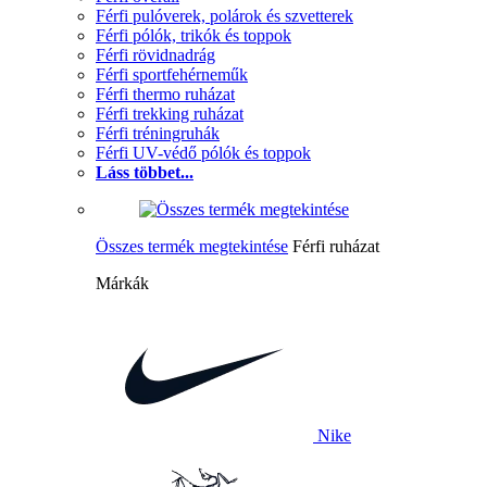
Férfi pulóverek, polárok és szvetterek
Férfi pólók, trikók és toppok
Férfi rövidnadrág
Férfi sportfehérneműk
Férfi thermo ruházat
Férfi trekking ruházat
Férfi tréningruhák
Férfi UV-védő pólók és toppok
Láss többet...
Összes termék megtekintése
Férfi ruházat
Márkák
Nike