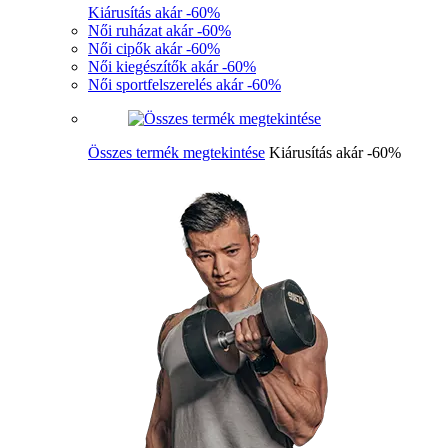
Kiárusítás akár -60%
Női ruházat akár -60%
Női cipők akár -60%
Női kiegészítők akár -60%
Női sportfelszerelés akár -60%
Összes termék megtekintése
Kiárusítás akár -60%