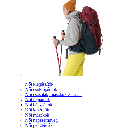
Női kiegészítők
Női csuklópántok
Női csősálak, maszkok és sálak
Női fejpántok
Női hátizsákok
Női kesztyűk
Női maszkok
Női napszemüveg
Női pénztárcák