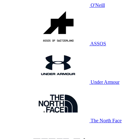
O'Neill
ASSOS
Under Armour
The North Face