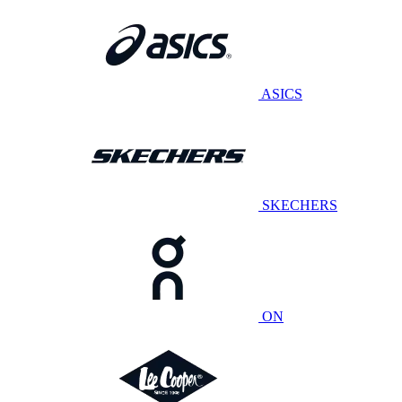
ASICS
SKECHERS
ON