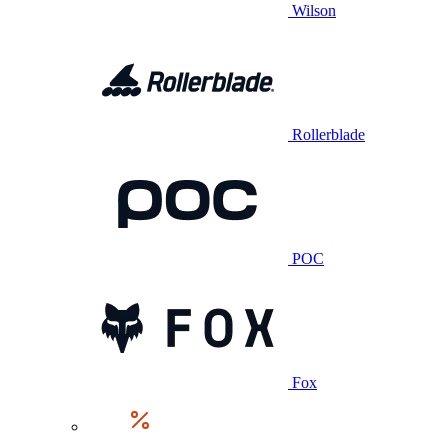
Wilson
Rollerblade
POC
Fox