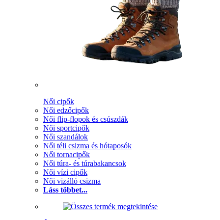
Női cipők
Női edzőcipők
Női flip-flopok és csúszdák
Női sportcipők
Női szandálok
Női téli csizma és hótaposók
Női tornacipők
Női túra- és túrabakancsok
Női vízi cipők
Női vizálló csizma
Láss többet...