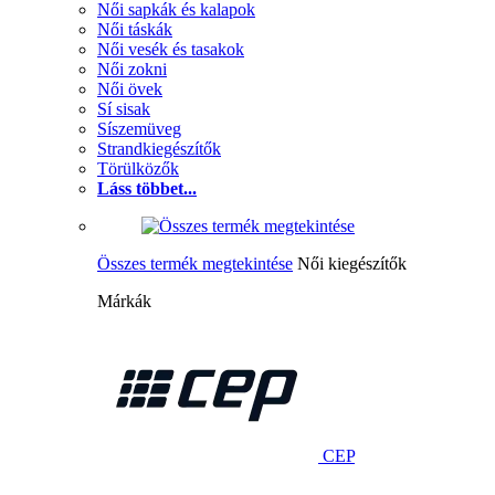
Női sapkák és kalapok
Női táskák
Női vesék és tasakok
Női zokni
Női övek
Sí sisak
Síszemüveg
Strandkiegészítők
Törülközők
Láss többet...
Összes termék megtekintése
Női kiegészítők
Márkák
CEP