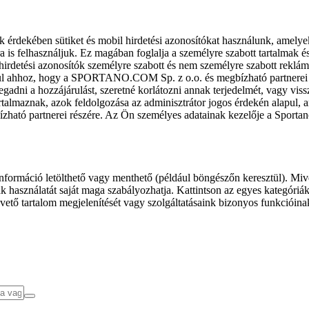
k érdekében sütiket és mobil hirdetési azonosítókat használunk, amelye
ra is felhasználjuk. Ez magában foglalja a személyre szabott tartalmak 
hirdetési azonosítók személyre szabott és nem személyre szabott rekl
l ahhoz, hogy a SPORTANO.COM Sp. z o.o. és megbízható partnerei fel
gadni a hozzájárulást, szeretné korlátozni annak terjedelmét, vagy viss
almaznak, azok feldolgozása az adminisztrátor jogos érdekén alapul, am
ízható partnerei részére. Az Ön személyes adatainak kezelője a Sporta
formáció letölthető vagy menthető (például böngészőn keresztül). Mive
 használatát saját maga szabályozhatja. Kattintson az egyes kategóriák f
vető tartalom megjelenítését vagy szolgáltatásaink bizonyos funkcióina