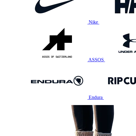
Nike
ASSOS
Endura