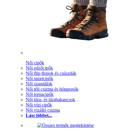
Női cipők
Női edzőcipők
Női flip-flopok és csúszdák
Női sportcipők
Női szandálok
Női téli csizma és hótaposók
Női tornacipők
Női túra- és túrabakancsok
Női vízi cipők
Női vizálló csizma
Láss többet...