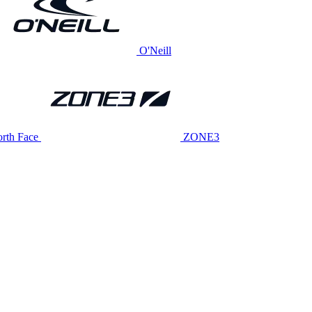
O'Neill
rth Face
ZONE3