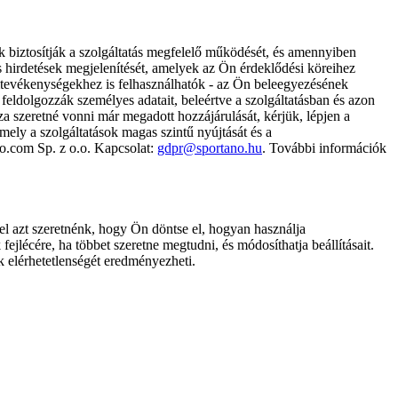
k biztosítják a szolgáltatás megfelelő működését, és amennyiben
és hirdetések megjelenítését, amelyek az Ön érdeklődési köreihez
ámtevékenységekhez is felhasználhatók - az Ön beleegyezésének
dolgozzák személyes adatait, beleértve a szolgáltatásban és azon
za szeretné vonni már megadott hozzájárulását, kérjük, lépjen a
ely a szolgáltatások magas szintű nyújtását és a
no.com Sp. z o.o. Kapcsolat:
gdpr@sportano.hu
. További információk
l azt szeretnénk, hogy Ön döntse el, hogyan használja
ejlécére, ha többet szeretne megtudni, és módosíthatja beállításait.
k elérhetetlenségét eredményezheti.