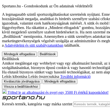
Sportano.hu - Gondoskodunk az Ön adatainak védelméről
A legmagasabb szintű sportszolgáltatásokat szeretnénk nyújtani. Enne
hozzájárulását megadja, analitikai és hirdetés személyre szabási célok
igazodnak, valamint ezek hatékonyságának mérését. A sütik és mobil 
függvényében. Ha rákattint a „Mindent elfogadok” gombra, hozzájáru
kívül megjelenő személyre szabott hirdetéseket is. Ha nem szeretné me
„Beállítások” menüpontra. Amennyiben a sütik személyes adatokat tart
marketingtevékenységek végzését szolgálja az adminisztrátor és megb
a
Adatvédelmi és süti szabályzatunkban
találhatók.
Mindegyik elfogadása
Beállítások
Beállítások
Amikor meglátogat egy webhelyet vagy egy alkalmazást használ, az in
szolgáltatásainkat, bizonyos típusú cookie-k vagy hasonló technológiák
Ha elutasít bizonyos sütiket vagy hasonló technológiákat, az nem alap
Leírás kibontása
Leírás összecsukása
További információ
Kiválasztás jóváhagyása
Mindegyik elfogadása
Vissza a beállításokhoz
Töltsd le az alkalmazást és nyerj egy 3500 Ft értékű kuponkódot!
Keresés termék, kategória vagy márka szerint