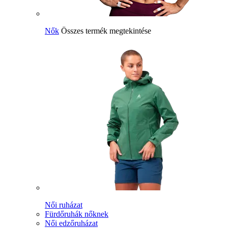
Nők
Összes termék megtekintése
Női ruházat
Fürdőruhák nőknek
Női edzőruházat