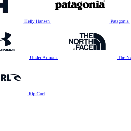
Helly Hansen
Patagonia
Under Armour
The No
Rip Curl