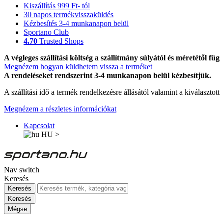
Kiszállítás 999 Ft- tól
30 napos termékvisszaküldés
Kézbesítés 3-4 munkanapon belül
Sportano Club
4.70
Trusted Shops
A végleges szállítási költség a szállítmány súlyától és méretétől füg
Megnézem hogyan küldhetem vissza a terméket
A rendeléseket rendszerint 3-4 munkanapon belül kézbesítjük.
A szállítási idő a termék rendelkezésre állásától valamint a kiválasztot
Megnézem a részletes információkat
Kapcsolat
HU
>
Nav switch
Keresés
Keresés
Keresés
Mégse