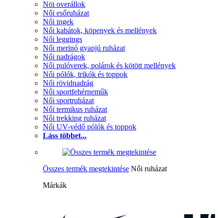
Nöi overállok
Női esőruházat
Női ingek
Női kabátok, köpenyek és mellények
Női leggings
Női merinó gyapjú ruházat
Női nadrágok
Női pulóverek, polárok és kötött mellények
Női pólók, trikók és toppok
Női rövidnadrág
Női sportfehérneműk
Női sportruházat
Női termikus ruházat
Női trekking ruházat
Női UV-védő pólók és toppok
Láss többet...
Összes termék megtekintése
Női ruházat
Márkák