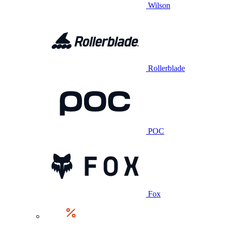
Wilson
Rollerblade
POC
Fox