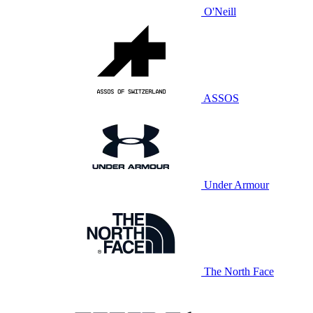
O'Neill
ASSOS
Under Armour
The North Face