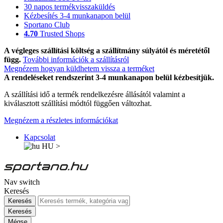
30 napos termékvisszaküldés
Kézbesítés 3-4 munkanapon belül
Sportano Club
4.70
Trusted Shops
A végleges szállítási költség a szállítmány súlyától és méretétől
függ.
További információk a szállításról
Megnézem hogyan küldhetem vissza a terméket
A rendeléseket rendszerint 3-4 munkanapon belül kézbesítjük.
A szállítási idő a termék rendelkezésre állásától valamint a
kiválasztott szállítási módtól függően változhat.
Megnézem a részletes információkat
Kapcsolat
HU
>
Nav switch
Keresés
Keresés
Keresés
Mégse