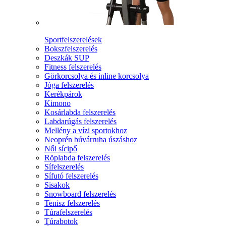
Sportfelszerelések
Bokszfelszerelés
Deszkák SUP
Fitness felszerelés
Görkorcsolya és inline korcsolya
Jóga felszerelés
Kerékpárok
Kimono
Kosárlabda felszerelés
Labdarúgás felszerelés
Mellény a vízi sportokhoz
Neoprén búvárruha úszáshoz
Női sícipő
Röplabda felszerelés
Sífelszerelés
Sífutó felszerelés
Sisakok
Snowboard felszerelés
Tenisz felszerelés
Túrafelszerelés
Túrabotok