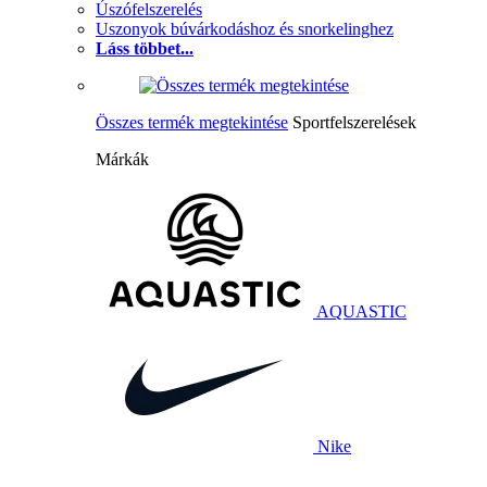
Úszófelszerelés
Uszonyok búvárkodáshoz és snorkelinghez
Láss többet...
Összes termék megtekintése
Sportfelszerelések
Márkák
AQUASTIC
Nike