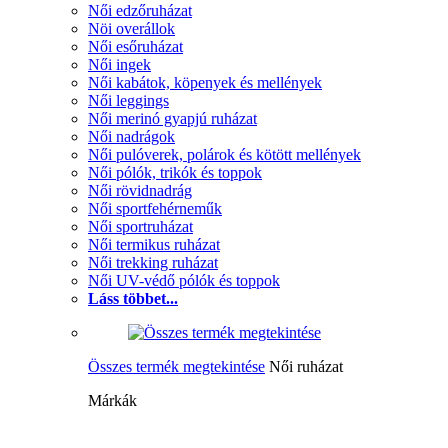
Női edzőruházat
Nöi overállok
Női esőruházat
Női ingek
Női kabátok, köpenyek és mellények
Női leggings
Női merinó gyapjú ruházat
Női nadrágok
Női pulóverek, polárok és kötött mellények
Női pólók, trikók és toppok
Női rövidnadrág
Női sportfehérneműk
Női sportruházat
Női termikus ruházat
Női trekking ruházat
Női UV-védő pólók és toppok
Láss többet...
Összes termék megtekintése
Női ruházat
Márkák