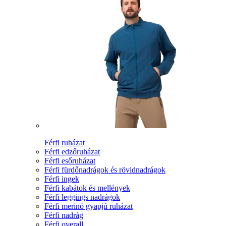
Férfi ruházat
Férfi edzőruházat
Férfi esőruházat
Férfi fürdőnadrágok és rövidnadrágok
Férfi ingek
Férfi kabátok és mellények
Férfi leggings nadrágok
Férfi merinó gyapjú ruházat
Férfi nadrág
Férfi overall