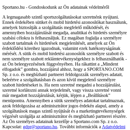
Sportano.hu - Gondoskodunk az Ön adatainak védelméről
A legmagasabb szintű sportszolgáltatásokat szeretnénk nyújtani.
Ennek érdekében sütiket és mobil hirdetési azonosítókat használunk,
amelyek biztosítják a szolgáltatás megfelelő működését, és
amennyiben hozzájárulását megadja, analitikai és hirdetés személyre
szabási célokra is felhasználjuk. Ez magában foglalja a személyre
szabott tartalmak és hirdetések megjelenítését, amelyek az Ön
érdeklődési köreihez igazodnak, valamint ezek hatékonyságának
mérését. A sütik és mobil hirdetési azonosítók személyre szabott és
nem személyre szabott reklámtevékenységekhez is felhasználhatók -
az Ön beleegyezésének függvényében. Ha rákattint a „Mindent
elfogadok” gombra, hozzájárul ahhoz, hogy a SPORTANO.COM
Sp. z o.o. és megbízható partnerei feldolgozzák személyes adatait,
beleértve a szolgáltatásban és azon kívül megjelenő személyre
szabott hirdetéseket is. Ha nem szeretné megadni a hozzájárulást,
szeretné korlátozni annak terjedelmét, vagy vissza szeretné vonni
már megadott hozzájárulását, kérjük, lépjen a „Beállítások”
menüpontra. Amennyiben a sütik személyes adatokat tartalmaznak,
azok feldolgozása az adminisztrátor jogos érdekén alapul, amely a
szolgáltatások magas szintű nyújtását és a marketingtevékenységek
végzését szolgálja az adminisztrátor és megbízható partnerei részére.
Az Ön személyes adatainak kezelője a Sportano.com Sp. z o.o.
Kapcsolat:
gdpr@sportano.hu
. További információk a
Adatvédelmi