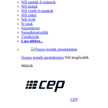
Női sapkák és kalapok
Női táskák
Női vesék és tasakok
Női zokni
Női övek
Sí sisak
Síszemüveg
Strandkiegészítők
Törülközők
Láss többet...
Összes termék megtekintése
Női kiegészítők
Márkák
CEP