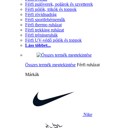
Férfi pulóverek, polárok és szvetterek
Férfi pólók, trikók és toppok
Férfi rövidnadrág
Férfi sportfehérneműk
Férfi thermo ruházat
Férfi trekking ruházat
Férfi tréningruhák
Férfi UV-védő pólók és toppok
Láss többet...
Összes termék megtekintése
Férfi ruházat
Márkák
Nike