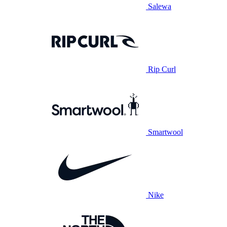
Salewa
Rip Curl
Smartwool
Nike