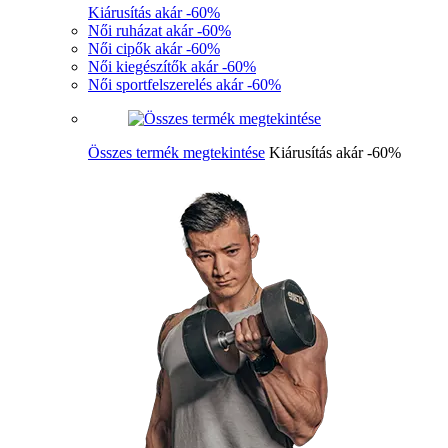
Kiárusítás akár -60%
Női ruházat akár -60%
Női cipők akár -60%
Női kiegészítők akár -60%
Női sportfelszerelés akár -60%
Összes termék megtekintése
Kiárusítás akár -60%