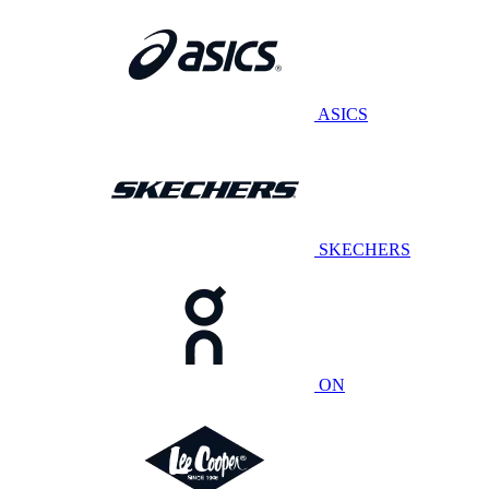
ASICS
SKECHERS
ON