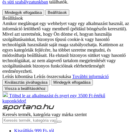
és süti szabályzatunkban
találhatók.
Mindegyik elfogadása
Beállítások
Beállítások
Amikor meglátogat egy webhelyet vagy egy alkalmazást használ, az
információ letölthető vagy menthető (például böngészőn keresztül).
Mivel azt szeretnénk, hogy Ön döntse el, hogyan használja
szolgáltatásainkat, bizonyos típusú cookie-k vagy hasonló
technológiák használatát saját maga szabályozhatja. Kattintson az
egyes kategóriák fejlécére, ha többet szeretne megtudni, és
módosíthatja beállításait. Ha elutasít bizonyos sütiket vagy hasonló
technológiákat, az nem alapvető tartalom megjelenítését vagy
szolgáltatásaink bizonyos funkcióinak elérhetetlenségét
eredményezheti.
Leírás kibontása
Leírás összecsukása
További információ
Kiválasztás jóváhagyása
Mindegyik elfogadása
Vissza a beállításokhoz
Töltsd le az alkalmazást és nyerj egy 3500 Ft értékű
kuponkódot!
Keresés termék, kategória vagy márka szerint
Kiszállítás 999 Ft- tól