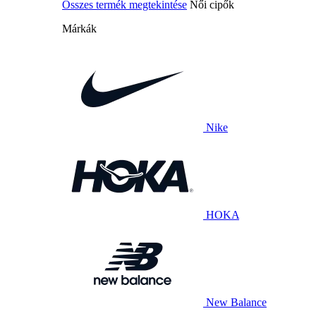
Összes termék megtekintése
Női cipők
Márkák
Nike
HOKA
New Balance