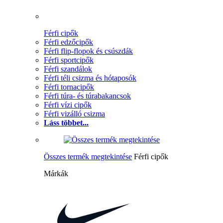
Férfi cipők
Férfi edzőcipők
Férfi flip-flopok és csúszdák
Férfi sportcipők
Férfi szandálok
Férfi téli csizma és hótaposók
Férfi tornacipők
Férfi túra- és túrabakancsok
Férfi vízi cipők
Férfi vizálló csizma
Láss többet...
Összes termék megtekintése
Férfi cipők
Márkák