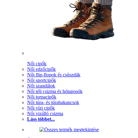
Női cipők
Női edzőcipők
Női flip-flopok és csúszdák
Női sportcipők
Női szandálok
Női téli csizma és hótaposók
Női tornacipők
Női túra- és túrabakancsok
Női vízi cipők
Női vizálló csizma
Láss többet...