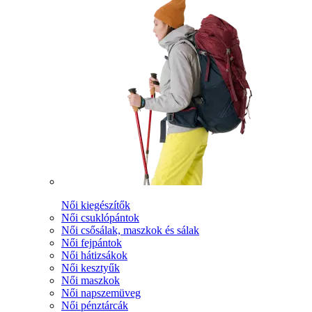
Női kiegészítők
Női csuklópántok
Női csősálak, maszkok és sálak
Női fejpántok
Női hátizsákok
Női kesztyűk
Női maszkok
Női napszemüveg
Női pénztárcák