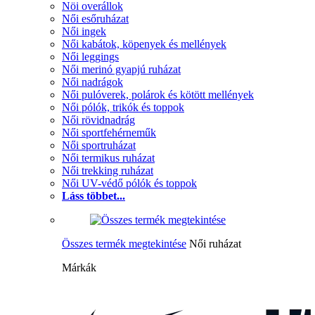
Nöi overállok
Női esőruházat
Női ingek
Női kabátok, köpenyek és mellények
Női leggings
Női merinó gyapjú ruházat
Női nadrágok
Női pulóverek, polárok és kötött mellények
Női pólók, trikók és toppok
Női rövidnadrág
Női sportfehérneműk
Női sportruházat
Női termikus ruházat
Női trekking ruházat
Női UV-védő pólók és toppok
Láss többet...
Összes termék megtekintése
Női ruházat
Márkák