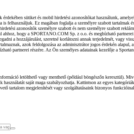
k érdekében sütiket és mobil hirdetési azonosítókat használunk, amelye
ra is felhasználjuk. Ez magában foglalja a személyre szabott tartalmak 
hirdetési azonosítók személyre szabott és nem személyre szabott rekl
l ahhoz, hogy a SPORTANO.COM Sp. z o.o. és megbízható partnerei fel
gadni a hozzájárulást, szeretné korlátozni annak terjedelmét, vagy viss
almaznak, azok feldolgozása az adminisztrátor jogos érdekén alapul, am
ízható partnerei részére. Az Ön személyes adatainak kezelője a Sporta
formáció letölthető vagy menthető (például böngészőn keresztül). Mive
 használatát saját maga szabályozhatja. Kattintson az egyes kategóriák f
vető tartalom megjelenítését vagy szolgáltatásaink bizonyos funkcióina