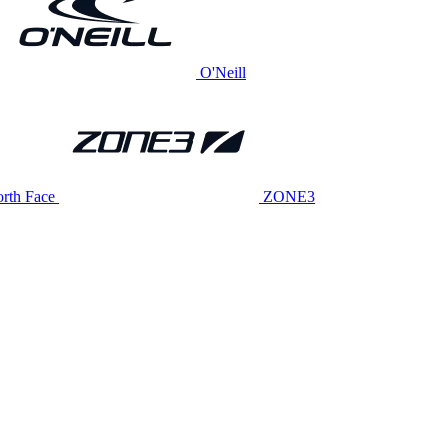
O'Neill
rth Face
ZONE3