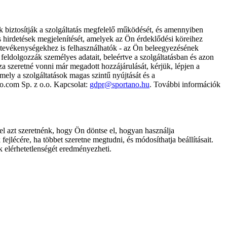
k biztosítják a szolgáltatás megfelelő működését, és amennyiben
és hirdetések megjelenítését, amelyek az Ön érdeklődési köreihez
ámtevékenységekhez is felhasználhatók - az Ön beleegyezésének
dolgozzák személyes adatait, beleértve a szolgáltatásban és azon
za szeretné vonni már megadott hozzájárulását, kérjük, lépjen a
ely a szolgáltatások magas szintű nyújtását és a
no.com Sp. z o.o. Kapcsolat:
gdpr@sportano.hu
. További információk
l azt szeretnénk, hogy Ön döntse el, hogyan használja
ejlécére, ha többet szeretne megtudni, és módosíthatja beállításait.
k elérhetetlenségét eredményezheti.