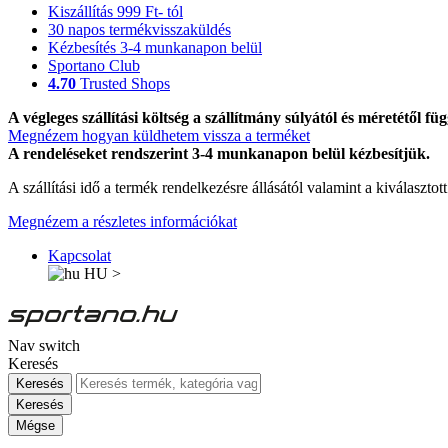
Kiszállítás 999 Ft- tól
30 napos termékvisszaküldés
Kézbesítés 3-4 munkanapon belül
Sportano Club
4.70
Trusted Shops
A végleges szállítási költség a szállítmány súlyától és méretétől füg
Megnézem hogyan küldhetem vissza a terméket
A rendeléseket rendszerint 3-4 munkanapon belül kézbesítjük.
A szállítási idő a termék rendelkezésre állásától valamint a kiválasztot
Megnézem a részletes információkat
Kapcsolat
HU
>
Nav switch
Keresés
Keresés
Keresés
Mégse