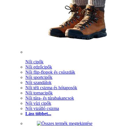
Női cipők
Női edzőcipők
Női flip-flopok és csúszdák
Női sportcipők
Női szandálok
Női téli csizma és hótaposók
Női tornacipők
Női túra- és túrabakancsok
Női vízi cipők
Női vizálló csizma
Láss többet...