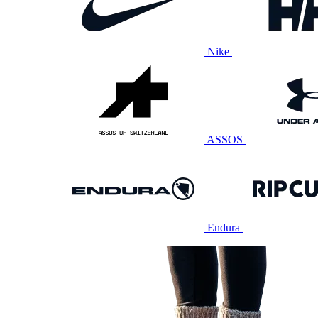
Nike
ASSOS
Endura