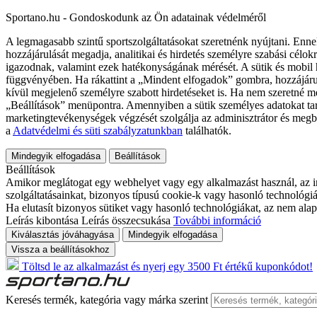
Sportano.hu - Gondoskodunk az Ön adatainak védelméről
A legmagasabb szintű sportszolgáltatásokat szeretnénk nyújtani. Enne
hozzájárulását megadja, analitikai és hirdetés személyre szabási célok
igazodnak, valamint ezek hatékonyságának mérését. A sütik és mobil 
függvényében. Ha rákattint a „Mindent elfogadok” gombra, hozzájáru
kívül megjelenő személyre szabott hirdetéseket is. Ha nem szeretné me
„Beállítások” menüpontra. Amennyiben a sütik személyes adatokat tart
marketingtevékenységek végzését szolgálja az adminisztrátor és megb
a
Adatvédelmi és süti szabályzatunkban
találhatók.
Mindegyik elfogadása
Beállítások
Beállítások
Amikor meglátogat egy webhelyet vagy egy alkalmazást használ, az in
szolgáltatásainkat, bizonyos típusú cookie-k vagy hasonló technológiák
Ha elutasít bizonyos sütiket vagy hasonló technológiákat, az nem alap
Leírás kibontása
Leírás összecsukása
További információ
Kiválasztás jóváhagyása
Mindegyik elfogadása
Vissza a beállításokhoz
Töltsd le az alkalmazást és nyerj egy 3500 Ft értékű kuponkódot!
Keresés termék, kategória vagy márka szerint