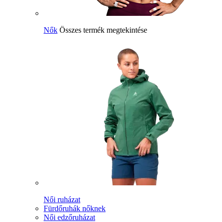
Nők
Összes termék megtekintése
Női ruházat
Fürdőruhák nőknek
Női edzőruházat