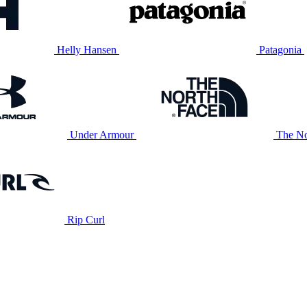
Helly Hansen
Patagonia
Under Armour
The No
Rip Curl