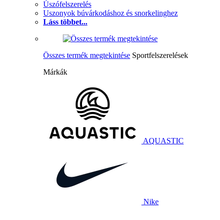
Úszófelszerelés
Uszonyok búvárkodáshoz és snorkelinghez
Láss többet...
Összes termék megtekintése
Sportfelszerelések
Márkák
AQUASTIC
Nike