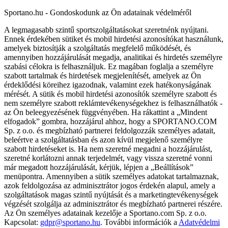
Sportano.hu - Gondoskodunk az Ön adatainak védelméről
A legmagasabb szintű sportszolgáltatásokat szeretnénk nyújtani.
Ennek érdekében sütiket és mobil hirdetési azonosítókat használunk,
amelyek biztosítják a szolgáltatás megfelelő működését, és
amennyiben hozzájárulását megadja, analitikai és hirdetés személyre
szabási célokra is felhasználjuk. Ez magában foglalja a személyre
szabott tartalmak és hirdetések megjelenítését, amelyek az Ön
érdeklődési köreihez igazodnak, valamint ezek hatékonyságának
mérését. A sütik és mobil hirdetési azonosítók személyre szabott és
nem személyre szabott reklámtevékenységekhez is felhasználhatók -
az Ön beleegyezésének függvényében. Ha rákattint a „Mindent
elfogadok” gombra, hozzájárul ahhoz, hogy a SPORTANO.COM
Sp. z o.o. és megbízható partnerei feldolgozzák személyes adatait,
beleértve a szolgáltatásban és azon kívül megjelenő személyre
szabott hirdetéseket is. Ha nem szeretné megadni a hozzájárulást,
szeretné korlátozni annak terjedelmét, vagy vissza szeretné vonni
már megadott hozzájárulását, kérjük, lépjen a „Beállítások”
menüpontra. Amennyiben a sütik személyes adatokat tartalmaznak,
azok feldolgozása az adminisztrátor jogos érdekén alapul, amely a
szolgáltatások magas szintű nyújtását és a marketingtevékenységek
végzését szolgálja az adminisztrátor és megbízható partnerei részére.
Az Ön személyes adatainak kezelője a Sportano.com Sp. z o.o.
Kapcsolat:
gdpr@sportano.hu
. További információk a
Adatvédelmi