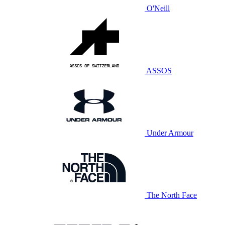
O'Neill
ASSOS
Under Armour
The North Face