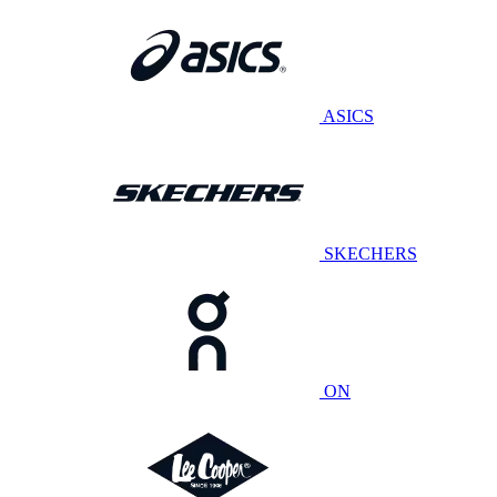
ASICS
SKECHERS
ON