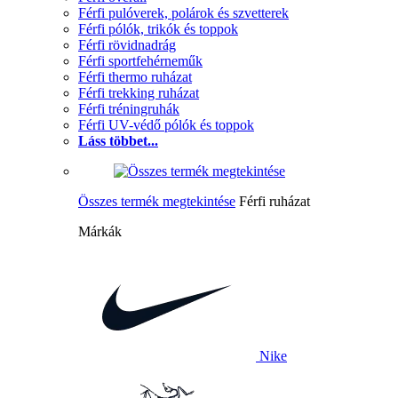
Férfi pulóverek, polárok és szvetterek
Férfi pólók, trikók és toppok
Férfi rövidnadrág
Férfi sportfehérneműk
Férfi thermo ruházat
Férfi trekking ruházat
Férfi tréningruhák
Férfi UV-védő pólók és toppok
Láss többet...
Összes termék megtekintése
Férfi ruházat
Márkák
Nike