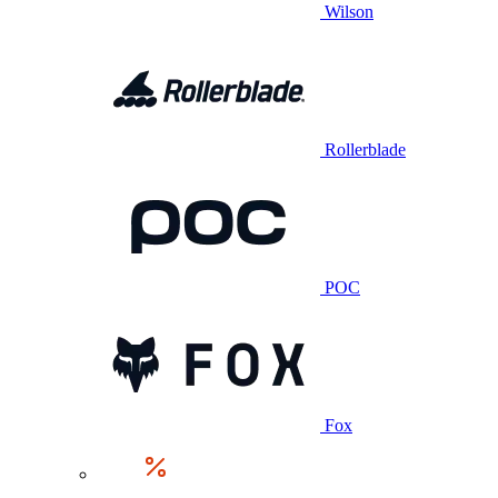
Wilson
Rollerblade
POC
Fox