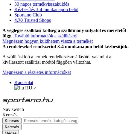
30 napos termékvisszaküldés
Kézbesítés 3-4 munkanapon belül
Sportano Club
4.70
Trusted Shops
A végleges szállítási költség a szállítmány súlyától és méretétől
függ.
További információk a szállításról
Megnézem hogyan küldhetem vissza a terméket
A rendeléseket rendszerint 3-4 munkanapon belül kézbesítjük.
A szállítási idő a termék rendelkezésre állásától valamint a
kiválasztott szállítási módtól függően változhat.
Megnézem a részletes információkat
Kapcsolat
HU
>
Nav switch
Keresés
Keresés
Keresés
Mégse