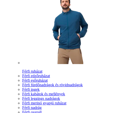
Férfi ruházat
Férfi edzőruházat
Férfi esőruházat
Férfi fürdőnadrágok és rövidnadrágok
Férfi ingek
Férfi kabátok és mellények
Férfi leggings nadrágok
Férfi merinó gyapjú ruházat
Férfi nadrág
Férfi overall