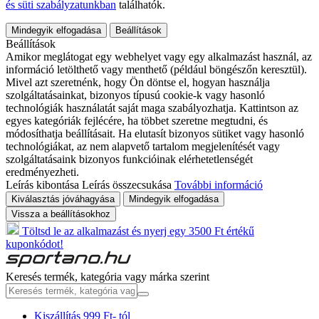
és süti szabályzatunkban
találhatók.
Mindegyik elfogadása
Beállítások
Beállítások
Amikor meglátogat egy webhelyet vagy egy alkalmazást használ, az
információ letölthető vagy menthető (például böngészőn keresztül).
Mivel azt szeretnénk, hogy Ön döntse el, hogyan használja
szolgáltatásainkat, bizonyos típusú cookie-k vagy hasonló
technológiák használatát saját maga szabályozhatja. Kattintson az
egyes kategóriák fejlécére, ha többet szeretne megtudni, és
módosíthatja beállításait. Ha elutasít bizonyos sütiket vagy hasonló
technológiákat, az nem alapvető tartalom megjelenítését vagy
szolgáltatásaink bizonyos funkcióinak elérhetetlenségét
eredményezheti.
Leírás kibontása
Leírás összecsukása
További információ
Kiválasztás jóváhagyása
Mindegyik elfogadása
Vissza a beállításokhoz
Töltsd le az alkalmazást és nyerj egy 3500 Ft értékű
kuponkódot!
Keresés termék, kategória vagy márka szerint
Kiszállítás 999 Ft- tól