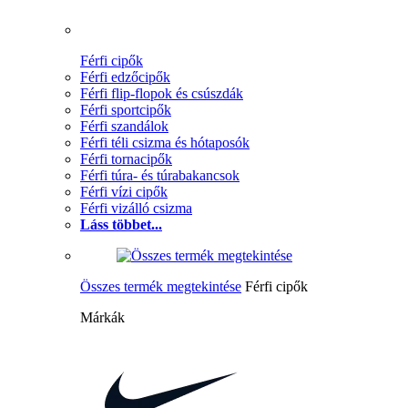
Férfi cipők
Férfi edzőcipők
Férfi flip-flopok és csúszdák
Férfi sportcipők
Férfi szandálok
Férfi téli csizma és hótaposók
Férfi tornacipők
Férfi túra- és túrabakancsok
Férfi vízi cipők
Férfi vizálló csizma
Láss többet...
Összes termék megtekintése
Férfi cipők
Márkák