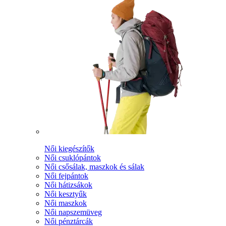
Női kiegészítők
Női csuklópántok
Női csősálak, maszkok és sálak
Női fejpántok
Női hátizsákok
Női kesztyűk
Női maszkok
Női napszemüveg
Női pénztárcák