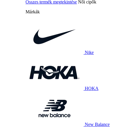
Összes termék megtekintése
Női cipők
Márkák
Nike
HOKA
New Balance