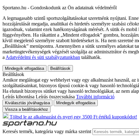
Sportano.hu - Gondoskodunk az Ön adatainak védelméről
A legmagasabb szintű sportszolgáltatásokat szeretnénk nyújtani. Enne
hozzájárulását megadja, analitikai és hirdetés személyre szabási célok
igazodnak, valamint ezek hatékonyságának mérését. A sütik és mobil 
függvényében. Ha rákattint a „Mindent elfogadok” gombra, hozzájáru
kívül megjelenő személyre szabott hirdetéseket is. Ha nem szeretné me
„Beállítások” menüpontra. Amennyiben a sütik személyes adatokat tart
marketingtevékenységek végzését szolgálja az adminisztrátor és megb
a
Adatvédelmi és süti szabályzatunkban
találhatók.
Mindegyik elfogadása
Beállítások
Beállítások
Amikor meglátogat egy webhelyet vagy egy alkalmazást használ, az in
szolgáltatásainkat, bizonyos típusú cookie-k vagy hasonló technológiák
Ha elutasít bizonyos sütiket vagy hasonló technológiákat, az nem alap
Leírás kibontása
Leírás összecsukása
További információ
Kiválasztás jóváhagyása
Mindegyik elfogadása
Vissza a beállításokhoz
Töltsd le az alkalmazást és nyerj egy 3500 Ft értékű kuponkódot!
Keresés termék, kategória vagy márka szerint