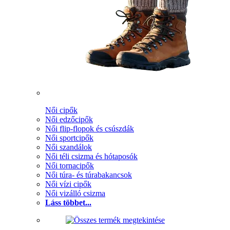
Női cipők
Női edzőcipők
Női flip-flopok és csúszdák
Női sportcipők
Női szandálok
Női téli csizma és hótaposók
Női tornacipők
Női túra- és túrabakancsok
Női vízi cipők
Női vizálló csizma
Láss többet...