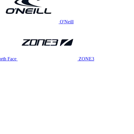
O'Neill
rth Face
ZONE3