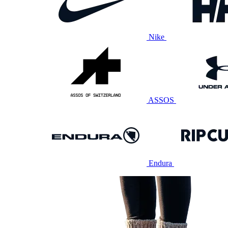
Nike
ASSOS
Endura