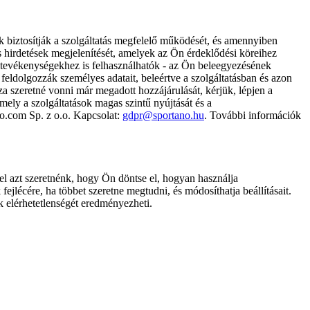
k biztosítják a szolgáltatás megfelelő működését, és amennyiben
és hirdetések megjelenítését, amelyek az Ön érdeklődési köreihez
ámtevékenységekhez is felhasználhatók - az Ön beleegyezésének
dolgozzák személyes adatait, beleértve a szolgáltatásban és azon
za szeretné vonni már megadott hozzájárulását, kérjük, lépjen a
ely a szolgáltatások magas szintű nyújtását és a
no.com Sp. z o.o. Kapcsolat:
gdpr@sportano.hu
. További információk
l azt szeretnénk, hogy Ön döntse el, hogyan használja
ejlécére, ha többet szeretne megtudni, és módosíthatja beállításait.
k elérhetetlenségét eredményezheti.