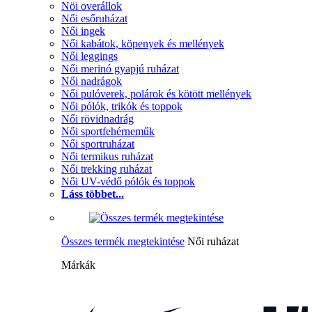
Nöi overállok
Női esőruházat
Női ingek
Női kabátok, köpenyek és mellények
Női leggings
Női merinó gyapjú ruházat
Női nadrágok
Női pulóverek, polárok és kötött mellények
Női pólók, trikók és toppok
Női rövidnadrág
Női sportfehérneműk
Női sportruházat
Női termikus ruházat
Női trekking ruházat
Női UV-védő pólók és toppok
Láss többet...
Összes termék megtekintése
Női ruházat
Márkák