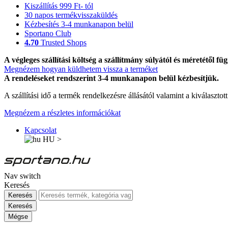
Kiszállítás 999 Ft- tól
30 napos termékvisszaküldés
Kézbesítés 3-4 munkanapon belül
Sportano Club
4.70
Trusted Shops
A végleges szállítási költség a szállítmány súlyától és méretétől füg
Megnézem hogyan küldhetem vissza a terméket
A rendeléseket rendszerint 3-4 munkanapon belül kézbesítjük.
A szállítási idő a termék rendelkezésre állásától valamint a kiválasztot
Megnézem a részletes információkat
Kapcsolat
HU
>
Nav switch
Keresés
Keresés
Keresés
Mégse