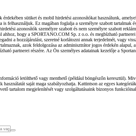
k érdekében sütiket és mobil hirdetési azonosítókat használunk, amelye
ra is felhasználjuk. Ez magában foglalja a személyre szabott tartalmak 
hirdetési azonosítók személyre szabott és nem személyre szabott rekl
l ahhoz, hogy a SPORTANO.COM Sp. z o.o. és megbízható partnerei fel
gadni a hozzájárulást, szeretné korlátozni annak terjedelmét, vagy viss
almaznak, azok feldolgozása az adminisztrátor jogos érdekén alapul, am
ízható partnerei részére. Az Ön személyes adatainak kezelője a Sporta
formáció letölthető vagy menthető (például böngészőn keresztül). Mive
 használatát saját maga szabályozhatja. Kattintson az egyes kategóriák f
vető tartalom megjelenítését vagy szolgáltatásaink bizonyos funkcióina