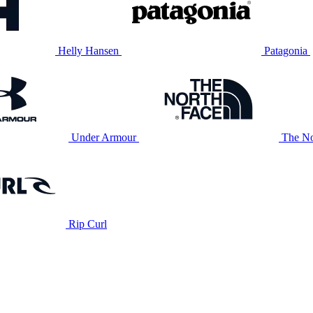
Helly Hansen
Patagonia
Under Armour
The No
Rip Curl