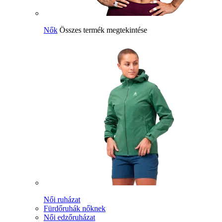
Nők
Összes termék megtekintése
Női ruházat
Fürdőruhák nőknek
Női edzőruházat