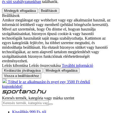
és süti szabályzatunkban
találhatók.
Mindegyik elfogadása
Beállítások
Beállítások
Amikor meglátogat egy webhelyet vagy egy alkalmazást használ, az
információ letölthető vagy menthető (például böngészőn keresztül).
Mivel azt szeretnénk, hogy Ön döntse el, hogyan használja
szolgáltatásainkat, bizonyos típusú cookie-k vagy hasonló
technológiák használatát saját maga szabályozhatja. Kattintson az
egyes kategóriák fejlécére, ha többet szeretne megtudni, és
módosíthatja beállításait. Ha elutasít bizonyos sütiket vagy hasonló
technológiákat, az nem alapvető tartalom megjelenítését vagy
szolgáltatásaink bizonyos funkcióinak elérhetetlenségét
eredményezheti.
Leírás kibontása
Leírás összecsukása
További információ
Kiválasztás jóváhagyása
Mindegyik elfogadása
Vissza a beállításokhoz
Töltsd le az alkalmazást és nyerj egy 3500 Ft értékű
kuponkódot!
Keresés termék, kategória vagy márka szerint
Kiszállítás 999 Ft- tól