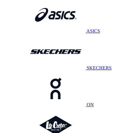
ASICS
SKECHERS
ON