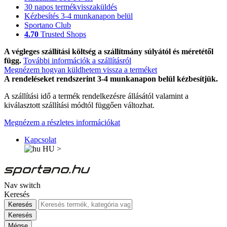
30 napos termékvisszaküldés
Kézbesítés 3-4 munkanapon belül
Sportano Club
4.70
Trusted Shops
A végleges szállítási költség a szállítmány súlyától és méretétől
függ.
További információk a szállításról
Megnézem hogyan küldhetem vissza a terméket
A rendeléseket rendszerint 3-4 munkanapon belül kézbesítjük.
A szállítási idő a termék rendelkezésre állásától valamint a
kiválasztott szállítási módtól függően változhat.
Megnézem a részletes információkat
Kapcsolat
HU
>
Nav switch
Keresés
Keresés
Keresés
Mégse