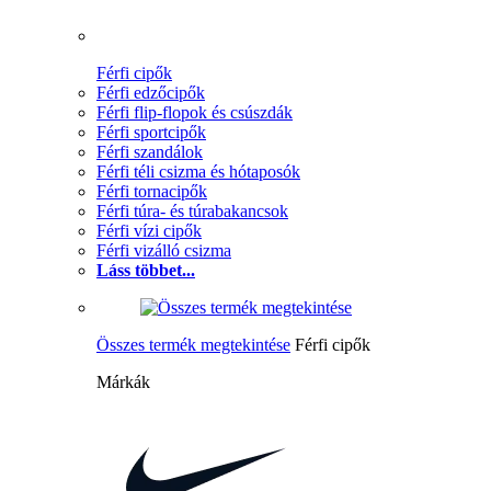
Férfi cipők
Férfi edzőcipők
Férfi flip-flopok és csúszdák
Férfi sportcipők
Férfi szandálok
Férfi téli csizma és hótaposók
Férfi tornacipők
Férfi túra- és túrabakancsok
Férfi vízi cipők
Férfi vizálló csizma
Láss többet...
Összes termék megtekintése
Férfi cipők
Márkák