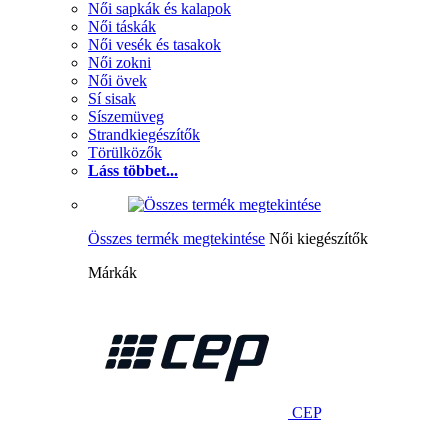
Női sapkák és kalapok
Női táskák
Női vesék és tasakok
Női zokni
Női övek
Sí sisak
Síszemüveg
Strandkiegészítők
Törülközők
Láss többet...
Összes termék megtekintése
Női kiegészítők
Márkák
CEP