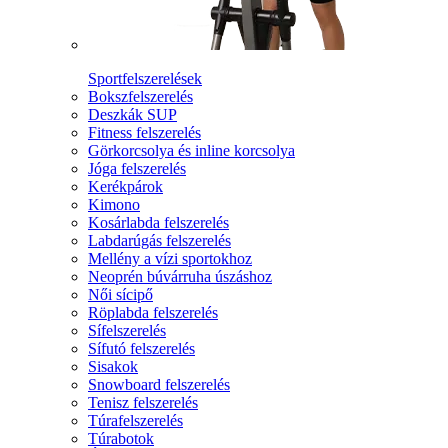
Sportfelszerelések
Bokszfelszerelés
Deszkák SUP
Fitness felszerelés
Görkorcsolya és inline korcsolya
Jóga felszerelés
Kerékpárok
Kimono
Kosárlabda felszerelés
Labdarúgás felszerelés
Mellény a vízi sportokhoz
Neoprén búvárruha úszáshoz
Női sícipő
Röplabda felszerelés
Sífelszerelés
Sífutó felszerelés
Sisakok
Snowboard felszerelés
Tenisz felszerelés
Túrafelszerelés
Túrabotok