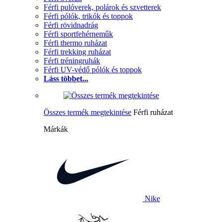
Férfi pulóverek, polárok és szvetterek
Férfi pólók, trikók és toppok
Férfi rövidnadrág
Férfi sportfehérneműk
Férfi thermo ruházat
Férfi trekking ruházat
Férfi tréningruhák
Férfi UV-védő pólók és toppok
Láss többet...
Összes termék megtekintése
Férfi ruházat
Márkák
Nike