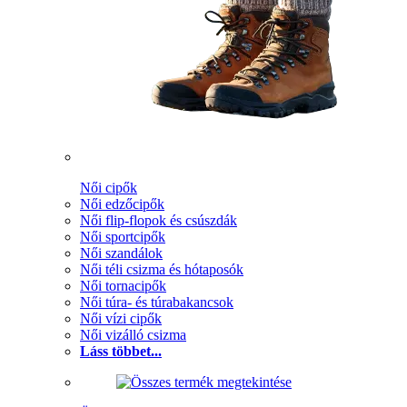
Női cipők
Női edzőcipők
Női flip-flopok és csúszdák
Női sportcipők
Női szandálok
Női téli csizma és hótaposók
Női tornacipők
Női túra- és túrabakancsok
Női vízi cipők
Női vizálló csizma
Láss többet...