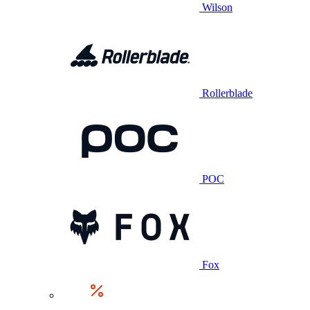
Wilson
Rollerblade
POC
Fox