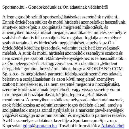
Sportano.hu - Gondoskodunk az Ön adatainak védelméről
A legmagasabb szintű sportszolgáltatásokat szeretnénk nyújtani.
Ennek érdekében sütiket és mobil hirdetési azonosítókat használunk,
amelyek biztosítják a szolgáltatás megfelelő működését, és
amennyiben hozzájárulását megadja, analitikai és hirdetés személyre
szabási célokra is felhasználjuk. Ez magában foglalja a személyre
szabott tartalmak és hirdetések megjelenítését, amelyek az Ön
érdeklődési köreihez igazodnak, valamint ezek hatékonyságának
mérését. A sütik és mobil hirdetési azonosítók személyre szabott és
nem személyre szabott reklámtevékenységekhez is felhasználhatók -
az Ön beleegyezésének függvényében. Ha rákattint a „Mindent
elfogadok” gombra, hozzájárul ahhoz, hogy a SPORTANO.COM
Sp. z o.o. és megbízható partnerei feldolgozzák személyes adatait,
beleértve a szolgáltatásban és azon kívül megjelenő személyre
szabott hirdetéseket is. Ha nem szeretné megadni a hozzájárulást,
szeretné korlátozni annak terjedelmét, vagy vissza szeretné vonni
már megadott hozzájárulását, kérjük, lépjen a „Beállítások”
menüpontra. Amennyiben a sütik személyes adatokat tartalmaznak,
azok feldolgozása az adminisztrátor jogos érdekén alapul, amely a
szolgáltatások magas szintű nyújtását és a marketingtevékenységek
végzését szolgálja az adminisztrátor és megbízható partnerei részére.
Az Ön személyes adatainak kezelője a Sportano.com Sp. z o.o.
Kapcsolat:
gdpr@sportano.hu
. További információk a
Adatvédelmi