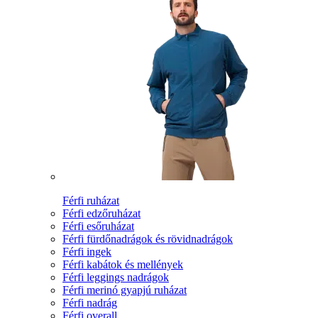
Férfi ruházat
Férfi edzőruházat
Férfi esőruházat
Férfi fürdőnadrágok és rövidnadrágok
Férfi ingek
Férfi kabátok és mellények
Férfi leggings nadrágok
Férfi merinó gyapjú ruházat
Férfi nadrág
Férfi overall