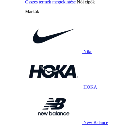
Összes termék megtekintése
Női cipők
Márkák
Nike
HOKA
New Balance