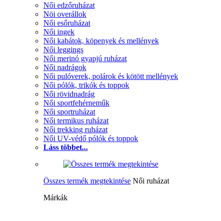
Női edzőruházat
Nöi overállok
Női esőruházat
Női ingek
Női kabátok, köpenyek és mellények
Női leggings
Női merinó gyapjú ruházat
Női nadrágok
Női pulóverek, polárok és kötött mellények
Női pólók, trikók és toppok
Női rövidnadrág
Női sportfehérneműk
Női sportruházat
Női termikus ruházat
Női trekking ruházat
Női UV-védő pólók és toppok
Láss többet...
Összes termék megtekintése
Női ruházat
Márkák