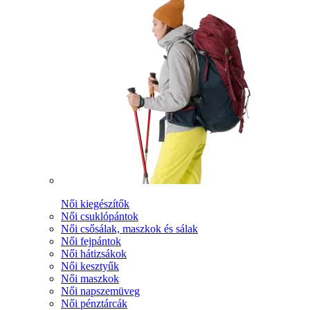
Női kiegészítők
Női csuklópántok
Női csősálak, maszkok és sálak
Női fejpántok
Női hátizsákok
Női kesztyűk
Női maszkok
Női napszemüveg
Női pénztárcák