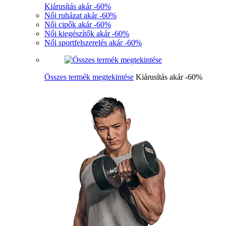
Kiárusítás akár -60%
Női ruházat akár -60%
Női cipők akár -60%
Női kiegészítők akár -60%
Női sportfelszerelés akár -60%
Összes termék megtekintése
Kiárusítás akár -60%