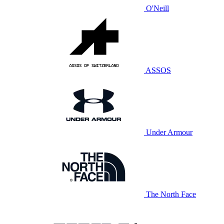
O'Neill
ASSOS
Under Armour
The North Face