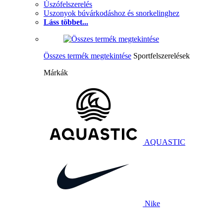
Úszófelszerelés
Uszonyok búvárkodáshoz és snorkelinghez
Láss többet...
Összes termék megtekintése
Sportfelszerelések
Márkák
AQUASTIC
Nike