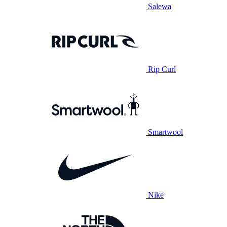
Salewa
Rip Curl
Smartwool
Nike