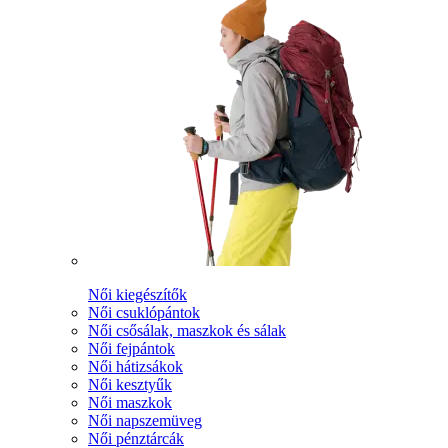
Női kiegészítők
Női csuklópántok
Női csősálak, maszkok és sálak
Női fejpántok
Női hátizsákok
Női kesztyűk
Női maszkok
Női napszemüveg
Női pénztárcák