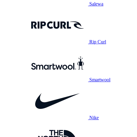
Salewa
Rip Curl
Smartwool
Nike