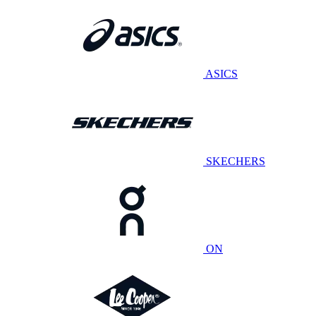
ASICS
SKECHERS
ON