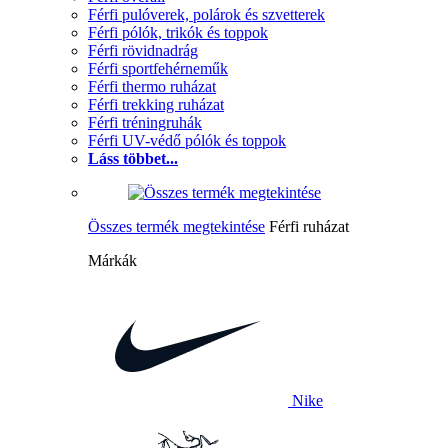
Férfi pulóverek, polárok és szvetterek
Férfi pólók, trikók és toppok
Férfi rövidnadrág
Férfi sportfehérneműk
Férfi thermo ruházat
Férfi trekking ruházat
Férfi tréningruhák
Férfi UV-védő pólók és toppok
Láss többet...
Összes termék megtekintése
Férfi ruházat
Márkák
Nike