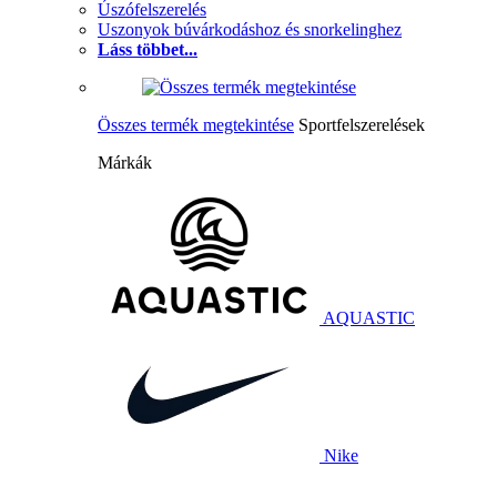
Úszófelszerelés
Uszonyok búvárkodáshoz és snorkelinghez
Láss többet...
Összes termék megtekintése
Sportfelszerelések
Márkák
AQUASTIC
Nike