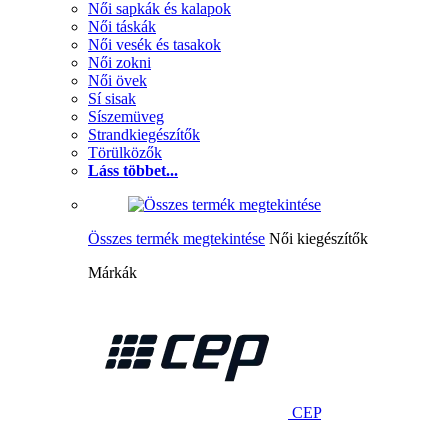
Női sapkák és kalapok
Női táskák
Női vesék és tasakok
Női zokni
Női övek
Sí sisak
Síszemüveg
Strandkiegészítők
Törülközők
Láss többet...
Összes termék megtekintése
Női kiegészítők
Márkák
CEP