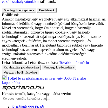
és süti szabályzatunkban
találhatók.
Mindegyik elfogadása
Beállítások
Beállítások
Amikor meglátogat egy webhelyet vagy egy alkalmazást használ, az
információ letölthető vagy menthető (például böngészőn keresztül).
Mivel azt szeretnénk, hogy Ön döntse el, hogyan használja
szolgáltatásainkat, bizonyos típusú cookie-k vagy hasonló
technológiák használatát saját maga szabályozhatja. Kattintson az
egyes kategóriák fejlécére, ha többet szeretne megtudni, és
módosíthatja beállításait. Ha elutasít bizonyos sütiket vagy hasonló
technológiákat, az nem alapvető tartalom megjelenítését vagy
szolgáltatásaink bizonyos funkcióinak elérhetetlenségét
eredményezheti.
Leírás kibontása
Leírás összecsukása
További információ
Kiválasztás jóváhagyása
Mindegyik elfogadása
Vissza a beállításokhoz
Töltsd le az alkalmazást és nyerj egy 3500 Ft értékű
kuponkódot!
Keresés termék, kategória vagy márka szerint
Kiszállítás 999 Ft- tól