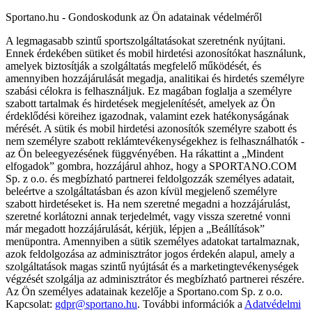
Sportano.hu - Gondoskodunk az Ön adatainak védelméről
A legmagasabb szintű sportszolgáltatásokat szeretnénk nyújtani.
Ennek érdekében sütiket és mobil hirdetési azonosítókat használunk,
amelyek biztosítják a szolgáltatás megfelelő működését, és
amennyiben hozzájárulását megadja, analitikai és hirdetés személyre
szabási célokra is felhasználjuk. Ez magában foglalja a személyre
szabott tartalmak és hirdetések megjelenítését, amelyek az Ön
érdeklődési köreihez igazodnak, valamint ezek hatékonyságának
mérését. A sütik és mobil hirdetési azonosítók személyre szabott és
nem személyre szabott reklámtevékenységekhez is felhasználhatók -
az Ön beleegyezésének függvényében. Ha rákattint a „Mindent
elfogadok” gombra, hozzájárul ahhoz, hogy a SPORTANO.COM
Sp. z o.o. és megbízható partnerei feldolgozzák személyes adatait,
beleértve a szolgáltatásban és azon kívül megjelenő személyre
szabott hirdetéseket is. Ha nem szeretné megadni a hozzájárulást,
szeretné korlátozni annak terjedelmét, vagy vissza szeretné vonni
már megadott hozzájárulását, kérjük, lépjen a „Beállítások”
menüpontra. Amennyiben a sütik személyes adatokat tartalmaznak,
azok feldolgozása az adminisztrátor jogos érdekén alapul, amely a
szolgáltatások magas szintű nyújtását és a marketingtevékenységek
végzését szolgálja az adminisztrátor és megbízható partnerei részére.
Az Ön személyes adatainak kezelője a Sportano.com Sp. z o.o.
Kapcsolat:
gdpr@sportano.hu
. További információk a
Adatvédelmi