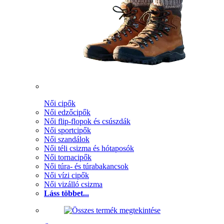
Női cipők
Női edzőcipők
Női flip-flopok és csúszdák
Női sportcipők
Női szandálok
Női téli csizma és hótaposók
Női tornacipők
Női túra- és túrabakancsok
Női vízi cipők
Női vizálló csizma
Láss többet...