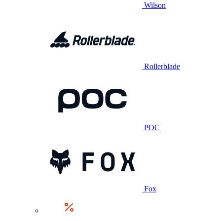
Wilson
Rollerblade
POC
Fox