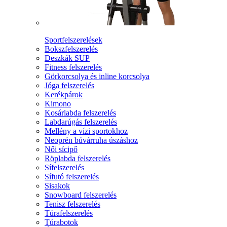
Sportfelszerelések
Bokszfelszerelés
Deszkák SUP
Fitness felszerelés
Görkorcsolya és inline korcsolya
Jóga felszerelés
Kerékpárok
Kimono
Kosárlabda felszerelés
Labdarúgás felszerelés
Mellény a vízi sportokhoz
Neoprén búvárruha úszáshoz
Női sícipő
Röplabda felszerelés
Sífelszerelés
Sífutó felszerelés
Sisakok
Snowboard felszerelés
Tenisz felszerelés
Túrafelszerelés
Túrabotok