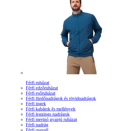
Férfi ruházat
Férfi edzőruházat
Férfi esőruházat
Férfi fürdőnadrágok és rövidnadrágok
Férfi ingek
Férfi kabátok és mellények
Férfi leggings nadrágok
Férfi merinó gyapjú ruházat
Férfi nadrág
Férfi overall