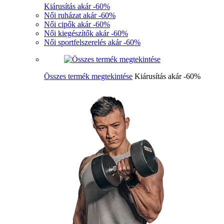
Kiárusítás akár -60%
Női ruházat akár -60%
Női cipők akár -60%
Női kiegészítők akár -60%
Női sportfelszerelés akár -60%
Összes termék megtekintése
Kiárusítás akár -60%