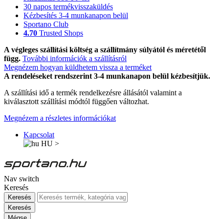
30 napos termékvisszaküldés
Kézbesítés 3-4 munkanapon belül
Sportano Club
4.70
Trusted Shops
A végleges szállítási költség a szállítmány súlyától és méretétől
függ.
További információk a szállításról
Megnézem hogyan küldhetem vissza a terméket
A rendeléseket rendszerint 3-4 munkanapon belül kézbesítjük.
A szállítási idő a termék rendelkezésre állásától valamint a
kiválasztott szállítási módtól függően változhat.
Megnézem a részletes információkat
Kapcsolat
HU
>
Nav switch
Keresés
Keresés
Keresés
Mégse