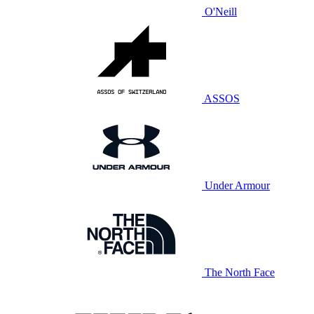
O'Neill
ASSOS
Under Armour
The North Face