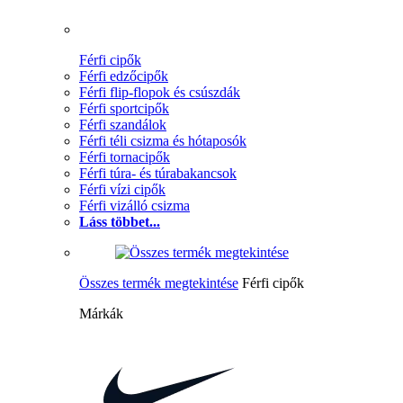
Férfi cipők
Férfi edzőcipők
Férfi flip-flopok és csúszdák
Férfi sportcipők
Férfi szandálok
Férfi téli csizma és hótaposók
Férfi tornacipők
Férfi túra- és túrabakancsok
Férfi vízi cipők
Férfi vizálló csizma
Láss többet...
Összes termék megtekintése
Férfi cipők
Márkák