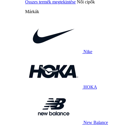
Összes termék megtekintése
Női cipők
Márkák
Nike
HOKA
New Balance