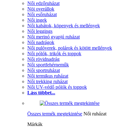
Női edzőruházat
Nöi overállok
Női esőruházat
Női ingek
Női kabátok, köpenyek és mellények
Női leggings
Női merinó gyapjú ruházat
Női nadrágok
Női pulóverek, polárok és kötött mellények
Női pólók, trikók és toppok
Női rövidnadrág
Női sportfehérneműk
Női sportruházat
Női termikus ruházat
Női trekking ruházat
Női UV-védő pólók és toppok
Láss többet...
Összes termék megtekintése
Női ruházat
Márkák