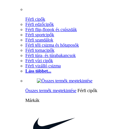
Férfi cipők
Férfi edzőcipők
Férfi flip-flopok és csúszdák
Férfi sportcipők
Férfi szandálok
Férfi téli csizma és hótaposók
Férfi tornacipők
Férfi túra- és túrabakancsok
Férfi vízi cipők
Férfi vizálló csizma
Láss többet...
Összes termék megtekintése
Férfi cipők
Márkák