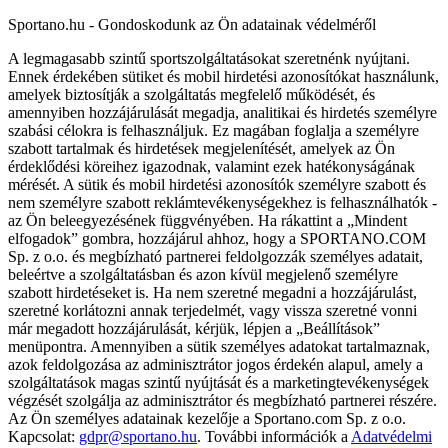
Sportano.hu - Gondoskodunk az Ön adatainak védelméről
A legmagasabb szintű sportszolgáltatásokat szeretnénk nyújtani.
Ennek érdekében sütiket és mobil hirdetési azonosítókat használunk,
amelyek biztosítják a szolgáltatás megfelelő működését, és
amennyiben hozzájárulását megadja, analitikai és hirdetés személyre
szabási célokra is felhasználjuk. Ez magában foglalja a személyre
szabott tartalmak és hirdetések megjelenítését, amelyek az Ön
érdeklődési köreihez igazodnak, valamint ezek hatékonyságának
mérését. A sütik és mobil hirdetési azonosítók személyre szabott és
nem személyre szabott reklámtevékenységekhez is felhasználhatók -
az Ön beleegyezésének függvényében. Ha rákattint a „Mindent
elfogadok” gombra, hozzájárul ahhoz, hogy a SPORTANO.COM
Sp. z o.o. és megbízható partnerei feldolgozzák személyes adatait,
beleértve a szolgáltatásban és azon kívül megjelenő személyre
szabott hirdetéseket is. Ha nem szeretné megadni a hozzájárulást,
szeretné korlátozni annak terjedelmét, vagy vissza szeretné vonni
már megadott hozzájárulását, kérjük, lépjen a „Beállítások”
menüpontra. Amennyiben a sütik személyes adatokat tartalmaznak,
azok feldolgozása az adminisztrátor jogos érdekén alapul, amely a
szolgáltatások magas szintű nyújtását és a marketingtevékenységek
végzését szolgálja az adminisztrátor és megbízható partnerei részére.
Az Ön személyes adatainak kezelője a Sportano.com Sp. z o.o.
Kapcsolat:
gdpr@sportano.hu
. További információk a
Adatvédelmi