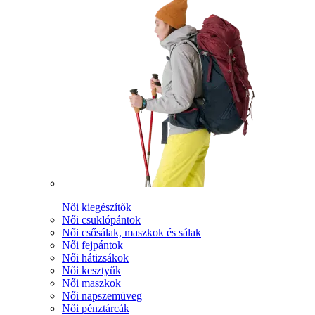
Női kiegészítők
Női csuklópántok
Női csősálak, maszkok és sálak
Női fejpántok
Női hátizsákok
Női kesztyűk
Női maszkok
Női napszemüveg
Női pénztárcák