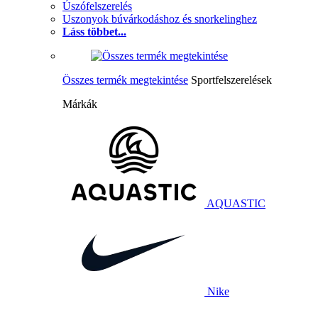
Úszófelszerelés
Uszonyok búvárkodáshoz és snorkelinghez
Láss többet...
Összes termék megtekintése
Sportfelszerelések
Márkák
AQUASTIC
Nike