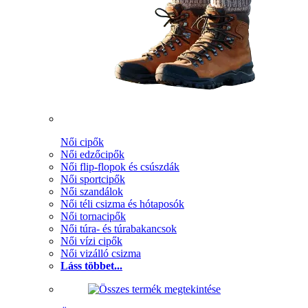
Női cipők
Női edzőcipők
Női flip-flopok és csúszdák
Női sportcipők
Női szandálok
Női téli csizma és hótaposók
Női tornacipők
Női túra- és túrabakancsok
Női vízi cipők
Női vizálló csizma
Láss többet...