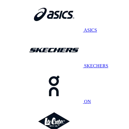
ASICS
SKECHERS
ON