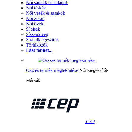
Női sapkák és kalapok
Női táskák
Női vesék és tasakok
Női zokni
Női övek
Sí sisak
Síszemüveg
Strandkiegészítők
Törülközők
Láss többet...
Összes termék megtekintése
Női kiegészítők
Márkák
CEP