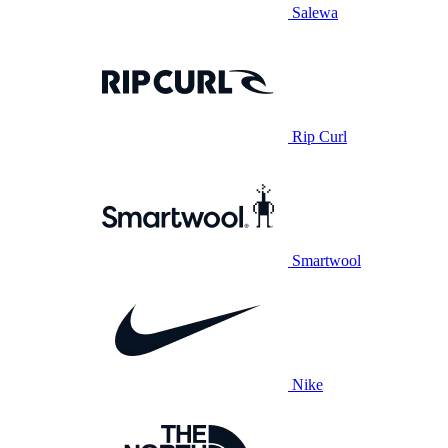
Salewa
Rip Curl
Smartwool
Nike