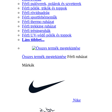
Férfi pulóverek, polárok és szvetterek
Férfi pólók, trikók és toppok
Férfi rövidnadrág
Férfi sportfehérneműk
Férfi thermo ruházat
Férfi trekking ruházat
Férfi tréningruhák
Férfi UV-védő pólók és toppok
Láss többet...
Összes termék megtekintése
Férfi ruházat
Márkák
Nike