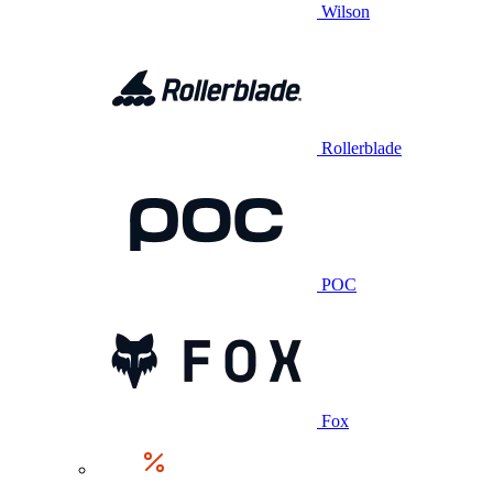
Wilson
Rollerblade
POC
Fox