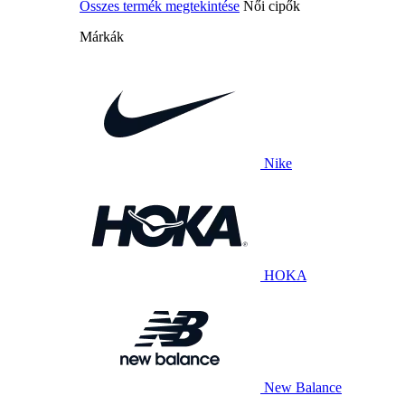
Összes termék megtekintése
Női cipők
Márkák
Nike
HOKA
New Balance