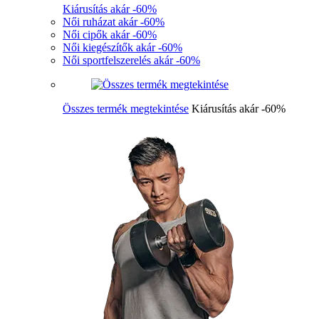
Kiárusítás akár -60%
Női ruházat akár -60%
Női cipők akár -60%
Női kiegészítők akár -60%
Női sportfelszerelés akár -60%
Összes termék megtekintése
Kiárusítás akár -60%