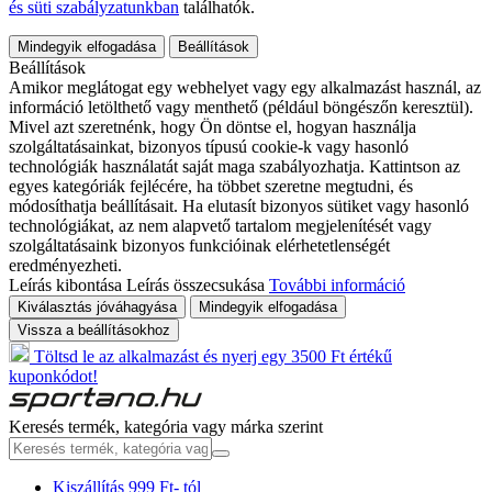
és süti szabályzatunkban
találhatók.
Mindegyik elfogadása
Beállítások
Beállítások
Amikor meglátogat egy webhelyet vagy egy alkalmazást használ, az
információ letölthető vagy menthető (például böngészőn keresztül).
Mivel azt szeretnénk, hogy Ön döntse el, hogyan használja
szolgáltatásainkat, bizonyos típusú cookie-k vagy hasonló
technológiák használatát saját maga szabályozhatja. Kattintson az
egyes kategóriák fejlécére, ha többet szeretne megtudni, és
módosíthatja beállításait. Ha elutasít bizonyos sütiket vagy hasonló
technológiákat, az nem alapvető tartalom megjelenítését vagy
szolgáltatásaink bizonyos funkcióinak elérhetetlenségét
eredményezheti.
Leírás kibontása
Leírás összecsukása
További információ
Kiválasztás jóváhagyása
Mindegyik elfogadása
Vissza a beállításokhoz
Töltsd le az alkalmazást és nyerj egy 3500 Ft értékű
kuponkódot!
Keresés termék, kategória vagy márka szerint
Kiszállítás 999 Ft- tól