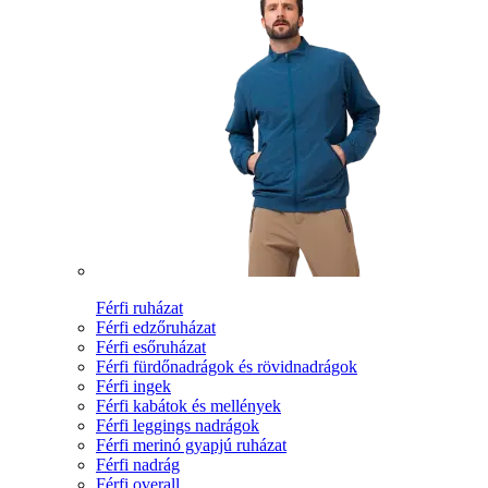
Férfi ruházat
Férfi edzőruházat
Férfi esőruházat
Férfi fürdőnadrágok és rövidnadrágok
Férfi ingek
Férfi kabátok és mellények
Férfi leggings nadrágok
Férfi merinó gyapjú ruházat
Férfi nadrág
Férfi overall