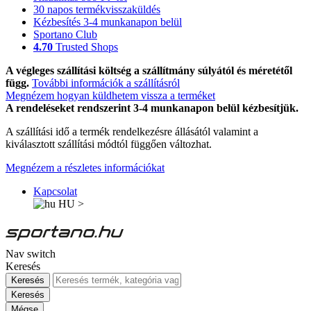
30 napos termékvisszaküldés
Kézbesítés 3-4 munkanapon belül
Sportano Club
4.70
Trusted Shops
A végleges szállítási költség a szállítmány súlyától és méretétől
függ.
További információk a szállításról
Megnézem hogyan küldhetem vissza a terméket
A rendeléseket rendszerint 3-4 munkanapon belül kézbesítjük.
A szállítási idő a termék rendelkezésre állásától valamint a
kiválasztott szállítási módtól függően változhat.
Megnézem a részletes információkat
Kapcsolat
HU
>
Nav switch
Keresés
Keresés
Keresés
Mégse