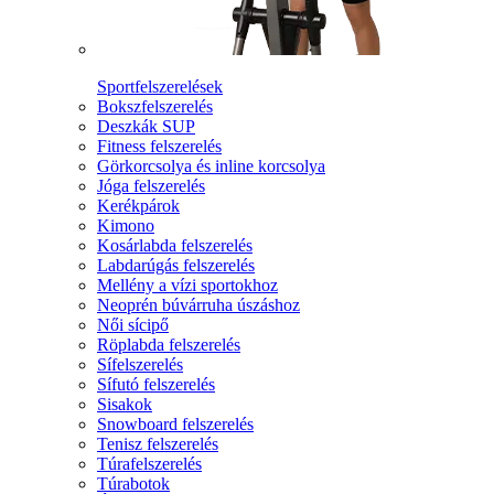
Sportfelszerelések
Bokszfelszerelés
Deszkák SUP
Fitness felszerelés
Görkorcsolya és inline korcsolya
Jóga felszerelés
Kerékpárok
Kimono
Kosárlabda felszerelés
Labdarúgás felszerelés
Mellény a vízi sportokhoz
Neoprén búvárruha úszáshoz
Női sícipő
Röplabda felszerelés
Sífelszerelés
Sífutó felszerelés
Sisakok
Snowboard felszerelés
Tenisz felszerelés
Túrafelszerelés
Túrabotok