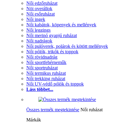
Női edzőruházat
Nöi overállok
Női esőruházat
Női ingek
Női kabátok, köpenyek és mellények
Női leggings
Női merinó gyapjú ruházat
Női nadrágok
Női pulóverek, polárok és kötött mellények
Női pólók, trikók és toppok
Női rövidnadrág
Női sportfehérneműk
Női sportruházat
Női termikus ruházat
Női trekking ruházat
Női UV-védő pólók és toppok
Láss többet...
Összes termék megtekintése
Női ruházat
Márkák