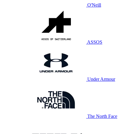
O'Neill
ASSOS
Under Armour
The North Face