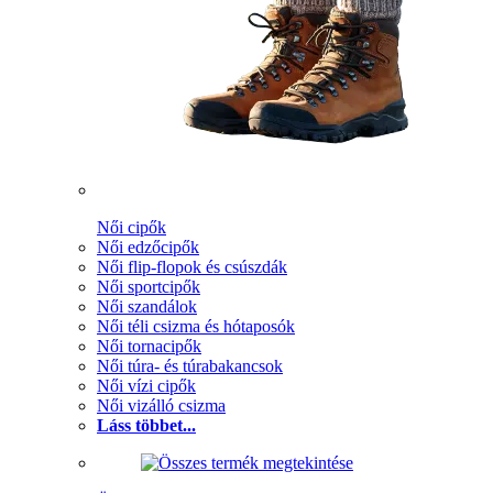
Női cipők
Női edzőcipők
Női flip-flopok és csúszdák
Női sportcipők
Női szandálok
Női téli csizma és hótaposók
Női tornacipők
Női túra- és túrabakancsok
Női vízi cipők
Női vizálló csizma
Láss többet...