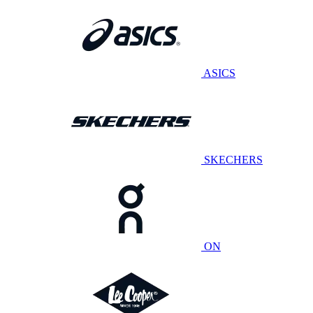
ASICS
SKECHERS
ON