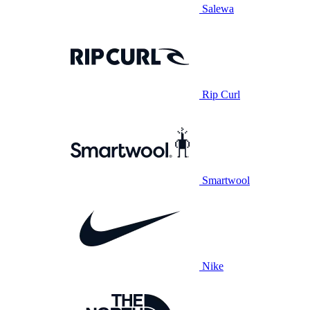
Salewa
Rip Curl
Smartwool
Nike