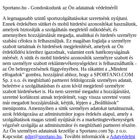
Sportano.hu - Gondoskodunk az Ön adatainak védelméről
A legmagasabb szintű sportszolgáltatásokat szeretnénk nyújtani.
Ennek érdekében sütiket és mobil hirdetési azonosítókat használunk,
amelyek biztosítják a szolgáltatás megfelelő működését, és
amennyiben hozzájárulását megadja, analitikai és hirdetés személyre
szabási célokra is felhasználjuk. Ez magában foglalja a személyre
szabott tartalmak és hirdetések megjelenítését, amelyek az Ön
érdeklődési köreihez igazodnak, valamint ezek hatékonyságának
mérését. A sütik és mobil hirdetési azonosítók személyre szabott és
nem személyre szabott reklámtevékenységekhez is felhasználhatók -
az Ön beleegyezésének függvényében. Ha rákattint a „Mindent
elfogadok” gombra, hozzájárul ahhoz, hogy a SPORTANO.COM
Sp. z o.o. és megbízható partnerei feldolgozzák személyes adatait,
beleértve a szolgáltatásban és azon kívül megjelenő személyre
szabott hirdetéseket is. Ha nem szeretné megadni a hozzájárulást,
szeretné korlátozni annak terjedelmét, vagy vissza szeretné vonni
már megadott hozzájárulását, kérjük, lépjen a „Beállítások”
menüpontra. Amennyiben a sütik személyes adatokat tartalmaznak,
azok feldolgozása az adminisztrátor jogos érdekén alapul, amely a
szolgáltatások magas szintű nyújtását és a marketingtevékenységek
végzését szolgálja az adminisztrátor és megbízható partnerei részére.
Az Ön személyes adatainak kezelője a Sportano.com Sp. z o.o.
Kapcsolat:
gdpr@sportano.hu
. További információk a
Adatvédelmi