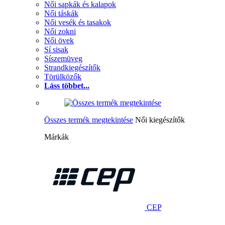
Női sapkák és kalapok
Női táskák
Női vesék és tasakok
Női zokni
Női övek
Sí sisak
Síszemüveg
Strandkiegészítők
Törülközők
Láss többet...
Összes termék megtekintése
Női kiegészítők
Márkák
CEP