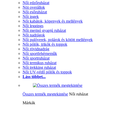
Női edzőruházat
Nöi overállok
Női esőruházat
Női ingek
Női kabátok, köpenyek és mellények
Női leggings
Női merinó gyapjú ruházat
Női nadrágok
Női pulóverek, polárok és kötött mellények
Női pólók, trikók és toppok
Női rövidnadrág
Női sportfehérneműk
Női sportruházat
Női termikus ruházat
Női trekking ruházat
Női UV-védő pólók és toppok
Láss többet...
Összes termék megtekintése
Női ruházat
Márkák