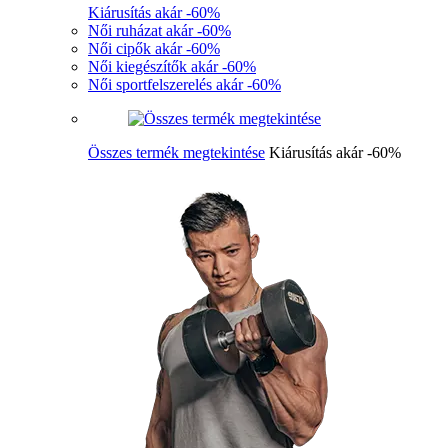
Kiárusítás akár -60%
Női ruházat akár -60%
Női cipők akár -60%
Női kiegészítők akár -60%
Női sportfelszerelés akár -60%
Összes termék megtekintése
Kiárusítás akár -60%