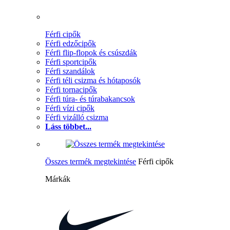
Férfi cipők
Férfi edzőcipők
Férfi flip-flopok és csúszdák
Férfi sportcipők
Férfi szandálok
Férfi téli csizma és hótaposók
Férfi tornacipők
Férfi túra- és túrabakancsok
Férfi vízi cipők
Férfi vizálló csizma
Láss többet...
Összes termék megtekintése
Férfi cipők
Márkák