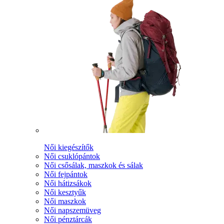
Női kiegészítők
Női csuklópántok
Női csősálak, maszkok és sálak
Női fejpántok
Női hátizsákok
Női kesztyűk
Női maszkok
Női napszemüveg
Női pénztárcák