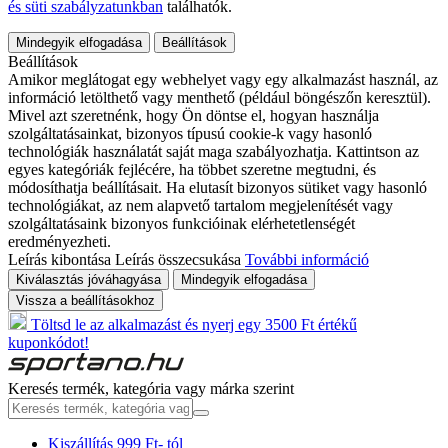
és süti szabályzatunkban
találhatók.
Mindegyik elfogadása
Beállítások
Beállítások
Amikor meglátogat egy webhelyet vagy egy alkalmazást használ, az
információ letölthető vagy menthető (például böngészőn keresztül).
Mivel azt szeretnénk, hogy Ön döntse el, hogyan használja
szolgáltatásainkat, bizonyos típusú cookie-k vagy hasonló
technológiák használatát saját maga szabályozhatja. Kattintson az
egyes kategóriák fejlécére, ha többet szeretne megtudni, és
módosíthatja beállításait. Ha elutasít bizonyos sütiket vagy hasonló
technológiákat, az nem alapvető tartalom megjelenítését vagy
szolgáltatásaink bizonyos funkcióinak elérhetetlenségét
eredményezheti.
Leírás kibontása
Leírás összecsukása
További információ
Kiválasztás jóváhagyása
Mindegyik elfogadása
Vissza a beállításokhoz
Töltsd le az alkalmazást és nyerj egy 3500 Ft értékű
kuponkódot!
Keresés termék, kategória vagy márka szerint
Kiszállítás 999 Ft- tól