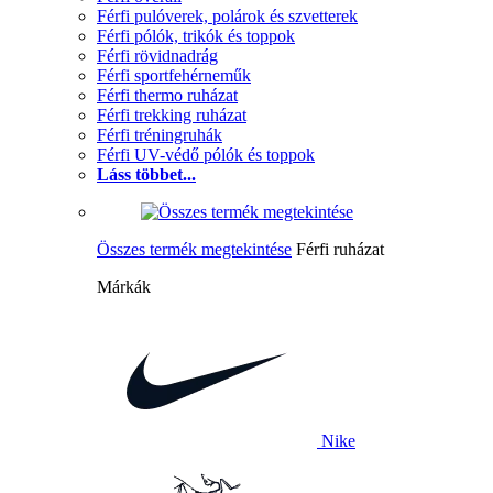
Férfi pulóverek, polárok és szvetterek
Férfi pólók, trikók és toppok
Férfi rövidnadrág
Férfi sportfehérneműk
Férfi thermo ruházat
Férfi trekking ruházat
Férfi tréningruhák
Férfi UV-védő pólók és toppok
Láss többet...
Összes termék megtekintése
Férfi ruházat
Márkák
Nike