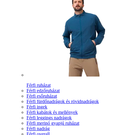
Férfi ruházat
Férfi edzőruházat
Férfi esőruházat
Férfi fürdőnadrágok és rövidnadrágok
Férfi ingek
Férfi kabátok és mellények
Férfi leggings nadrágok
Férfi merinó gyapjú ruházat
Férfi nadrág
Férfi overall