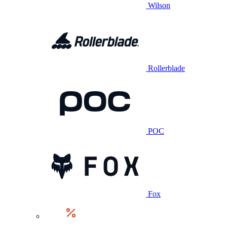
Wilson
Rollerblade
POC
Fox