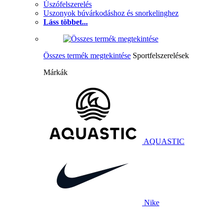
Úszófelszerelés
Uszonyok búvárkodáshoz és snorkelinghez
Láss többet...
Összes termék megtekintése
Sportfelszerelések
Márkák
AQUASTIC
Nike