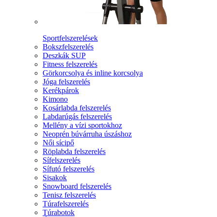
Sportfelszerelések
Bokszfelszerelés
Deszkák SUP
Fitness felszerelés
Görkorcsolya és inline korcsolya
Jóga felszerelés
Kerékpárok
Kimono
Kosárlabda felszerelés
Labdarúgás felszerelés
Mellény a vízi sportokhoz
Neoprén búvárruha úszáshoz
Női sícipő
Röplabda felszerelés
Sífelszerelés
Sífutó felszerelés
Sisakok
Snowboard felszerelés
Tenisz felszerelés
Túrafelszerelés
Túrabotok