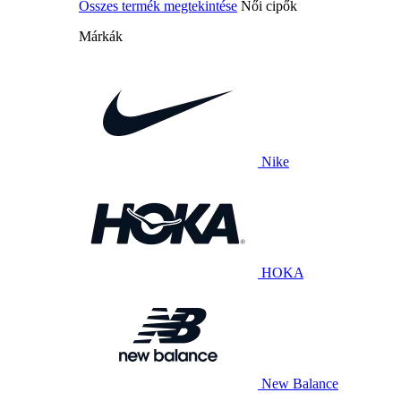
Összes termék megtekintése
Női cipők
Márkák
Nike
HOKA
New Balance