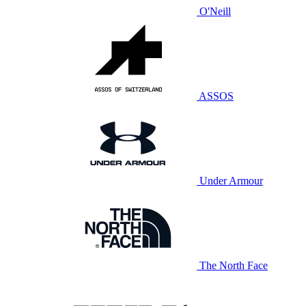
O'Neill
ASSOS
Under Armour
The North Face