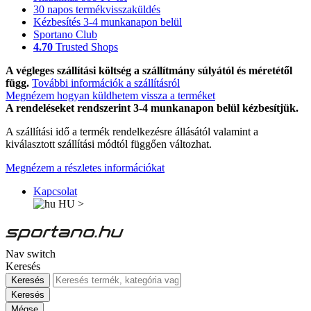
30 napos termékvisszaküldés
Kézbesítés 3-4 munkanapon belül
Sportano Club
4.70
Trusted Shops
A végleges szállítási költség a szállítmány súlyától és méretétől
függ.
További információk a szállításról
Megnézem hogyan küldhetem vissza a terméket
A rendeléseket rendszerint 3-4 munkanapon belül kézbesítjük.
A szállítási idő a termék rendelkezésre állásától valamint a
kiválasztott szállítási módtól függően változhat.
Megnézem a részletes információkat
Kapcsolat
HU
>
Nav switch
Keresés
Keresés
Keresés
Mégse