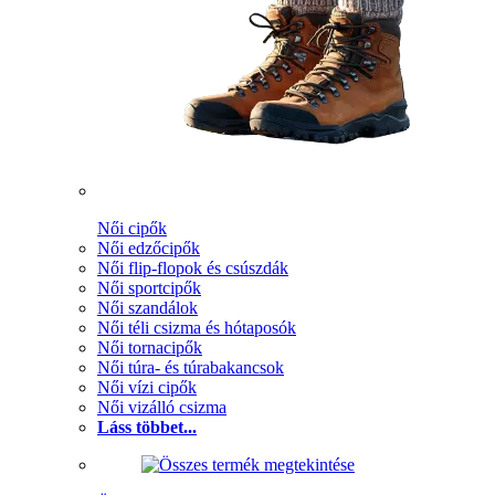
Női cipők
Női edzőcipők
Női flip-flopok és csúszdák
Női sportcipők
Női szandálok
Női téli csizma és hótaposók
Női tornacipők
Női túra- és túrabakancsok
Női vízi cipők
Női vizálló csizma
Láss többet...