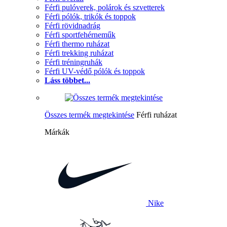
Férfi pulóverek, polárok és szvetterek
Férfi pólók, trikók és toppok
Férfi rövidnadrág
Férfi sportfehérneműk
Férfi thermo ruházat
Férfi trekking ruházat
Férfi tréningruhák
Férfi UV-védő pólók és toppok
Láss többet...
Összes termék megtekintése
Férfi ruházat
Márkák
Nike