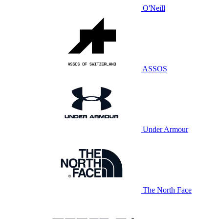
O'Neill
ASSOS
Under Armour
The North Face