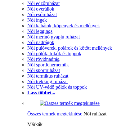
Női edzőruházat
Nöi overállok
Női esőruházat
Női ingek
Női kabátok, köpenyek és mellények
Női leggings
Női merinó gyapjú ruházat
Női nadrágok
Női pulóverek, polárok és kötött mellények
Női pólók, trikók és toppok
Női rövidnadrág
Női sportfehérneműk
Női sportruházat
Női termikus ruházat
Női trekking ruházat
Női UV-védő pólók és toppok
Láss többet...
Összes termék megtekintése
Női ruházat
Márkák