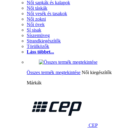
Női sapkák és kalapok
Női táskák
Női vesék és tasakok
Női zokni
Női övek
Sí sisak
Síszemüveg
Strandkiegészítők
Törülközők
Láss többet...
Összes termék megtekintése
Női kiegészítők
Márkák
CEP