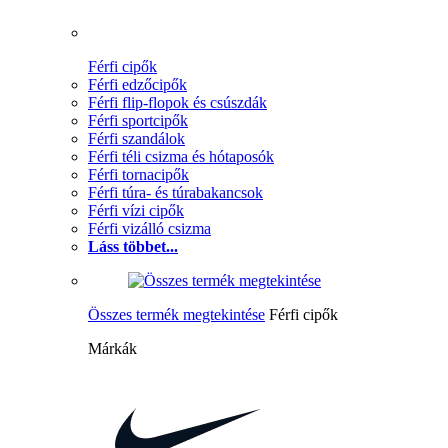
Férfi cipők
Férfi edzőcipők
Férfi flip-flopok és csúszdák
Férfi sportcipők
Férfi szandálok
Férfi téli csizma és hótaposók
Férfi tornacipők
Férfi túra- és túrabakancsok
Férfi vízi cipők
Férfi vizálló csizma
Láss többet...
Összes termék megtekintése
Férfi cipők
Márkák