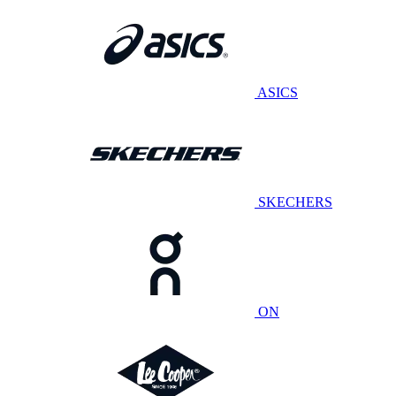
ASICS
SKECHERS
ON