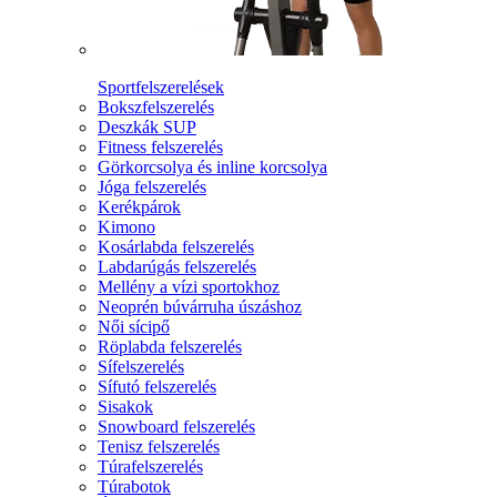
Sportfelszerelések
Bokszfelszerelés
Deszkák SUP
Fitness felszerelés
Görkorcsolya és inline korcsolya
Jóga felszerelés
Kerékpárok
Kimono
Kosárlabda felszerelés
Labdarúgás felszerelés
Mellény a vízi sportokhoz
Neoprén búvárruha úszáshoz
Női sícipő
Röplabda felszerelés
Sífelszerelés
Sífutó felszerelés
Sisakok
Snowboard felszerelés
Tenisz felszerelés
Túrafelszerelés
Túrabotok