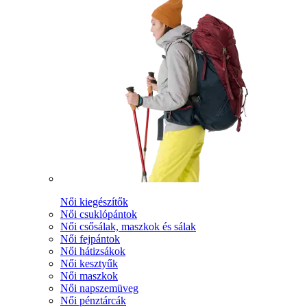
Női kiegészítők
Női csuklópántok
Női csősálak, maszkok és sálak
Női fejpántok
Női hátizsákok
Női kesztyűk
Női maszkok
Női napszemüveg
Női pénztárcák