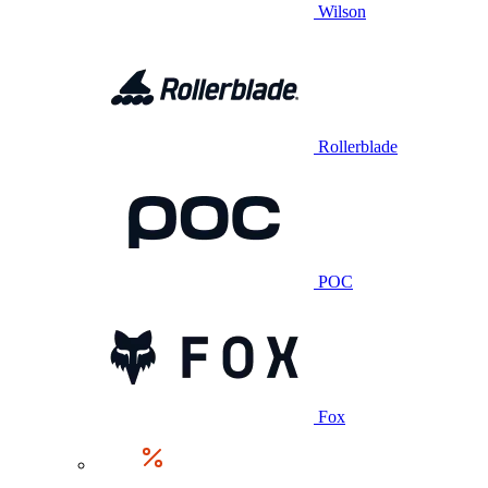
Wilson
Rollerblade
POC
Fox