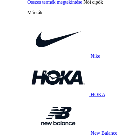
Összes termék megtekintése
Női cipők
Márkák
Nike
HOKA
New Balance