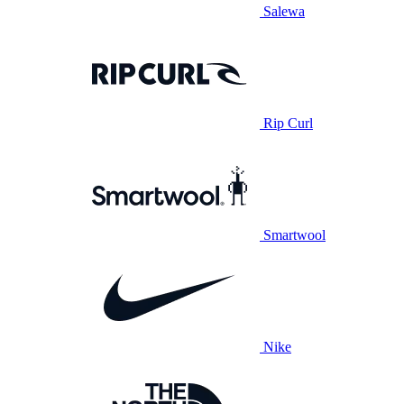
Salewa
Rip Curl
Smartwool
Nike