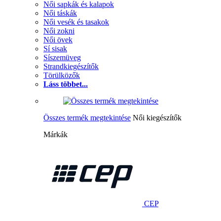
Női sapkák és kalapok
Női táskák
Női vesék és tasakok
Női zokni
Női övek
Sí sisak
Síszemüveg
Strandkiegészítők
Törülközők
Láss többet...
Összes termék megtekintése
Női kiegészítők
Márkák
CEP