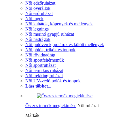
Női edzőruházat
Nöi overállok
Női esőruházat
Női ingek
Női kabátok, köpenyek és mellények
Női leggings
Női merinó gyapjú ruházat
Női nadrágok
Női pulóverek, polárok és kötött mellények
Női pólók, trikók és toppok
Női rövidnadrág
Női sportfehérneműk
Női sportruházat
Női termikus ruházat
Női trekking ruházat
Női UV-védő pólók és toppok
Láss többet...
Összes termék megtekintése
Női ruházat
Márkák