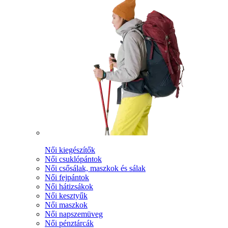
Női kiegészítők
Női csuklópántok
Női csősálak, maszkok és sálak
Női fejpántok
Női hátizsákok
Női kesztyűk
Női maszkok
Női napszemüveg
Női pénztárcák