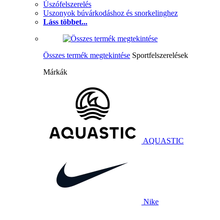
Úszófelszerelés
Uszonyok búvárkodáshoz és snorkelinghez
Láss többet...
Összes termék megtekintése
Sportfelszerelések
Márkák
AQUASTIC
Nike