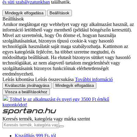
és süti szabályzatunkban
találhatók.
Mindegyik elfogadása
Beállítások
Beállítások
Amikor meglátogat egy webhelyet vagy egy alkalmazást használ, az
információ letölthető vagy menthető (például böngészőn keresztül).
Mivel azt szeretnénk, hogy Ön döntse el, hogyan használja
szolgáltatásainkat, bizonyos típusú cookie-k vagy hasonló
technológiák használatát saját maga szabályozhatja. Kattintson az
egyes kategóriák fejlécére, ha többet szeretne megtudni, és
módosíthatja beállításait. Ha elutasít bizonyos sütiket vagy hasonló
technológiákat, az nem alapvető tartalom megjelenítését vagy
szolgáltatásaink bizonyos funkcióinak elérhetetlenségét
eredményezheti.
Leírás kibontása
Leírás összecsukása
További információ
Kiválasztás jóváhagyása
Mindegyik elfogadása
Vissza a beállításokhoz
Töltsd le az alkalmazást és nyerj egy 3500 Ft értékű
kuponkódot!
Keresés termék, kategória vagy márka szerint
Kiszállítás 999 Ft- tól