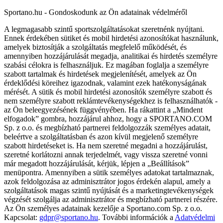
Sportano.hu - Gondoskodunk az Ön adatainak védelméről
A legmagasabb szintű sportszolgáltatásokat szeretnénk nyújtani.
Ennek érdekében sütiket és mobil hirdetési azonosítókat használunk,
amelyek biztosítják a szolgáltatás megfelelő működését, és
amennyiben hozzájárulását megadja, analitikai és hirdetés személyre
szabási célokra is felhasználjuk. Ez magában foglalja a személyre
szabott tartalmak és hirdetések megjelenítését, amelyek az Ön
érdeklődési köreihez igazodnak, valamint ezek hatékonyságának
mérését. A sütik és mobil hirdetési azonosítók személyre szabott és
nem személyre szabott reklámtevékenységekhez is felhasználhatók -
az Ön beleegyezésének függvényében. Ha rákattint a „Mindent
elfogadok” gombra, hozzájárul ahhoz, hogy a SPORTANO.COM
Sp. z o.o. és megbízható partnerei feldolgozzák személyes adatait,
beleértve a szolgáltatásban és azon kívül megjelenő személyre
szabott hirdetéseket is. Ha nem szeretné megadni a hozzájárulást,
szeretné korlátozni annak terjedelmét, vagy vissza szeretné vonni
már megadott hozzájárulását, kérjük, lépjen a „Beállítások”
menüpontra. Amennyiben a sütik személyes adatokat tartalmaznak,
azok feldolgozása az adminisztrátor jogos érdekén alapul, amely a
szolgáltatások magas szintű nyújtását és a marketingtevékenységek
végzését szolgálja az adminisztrátor és megbízható partnerei részére.
Az Ön személyes adatainak kezelője a Sportano.com Sp. z o.o.
Kapcsolat:
gdpr@sportano.hu
. További információk a
Adatvédelmi