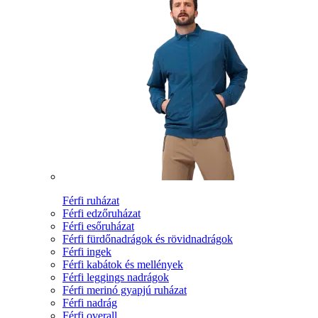
Férfi ruházat
Férfi edzőruházat
Férfi esőruházat
Férfi fürdőnadrágok és rövidnadrágok
Férfi ingek
Férfi kabátok és mellények
Férfi leggings nadrágok
Férfi merinó gyapjú ruházat
Férfi nadrág
Férfi overall