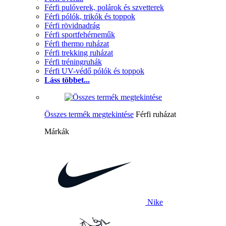
Férfi pulóverek, polárok és szvetterek
Férfi pólók, trikók és toppok
Férfi rövidnadrág
Férfi sportfehérneműk
Férfi thermo ruházat
Férfi trekking ruházat
Férfi tréningruhák
Férfi UV-védő pólók és toppok
Láss többet...
Összes termék megtekintése
Férfi ruházat
Márkák
Nike