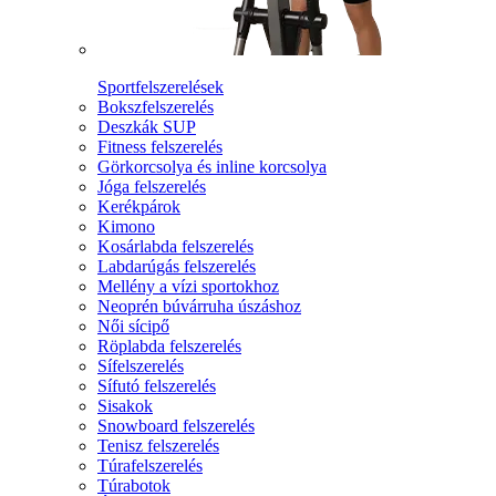
Sportfelszerelések
Bokszfelszerelés
Deszkák SUP
Fitness felszerelés
Görkorcsolya és inline korcsolya
Jóga felszerelés
Kerékpárok
Kimono
Kosárlabda felszerelés
Labdarúgás felszerelés
Mellény a vízi sportokhoz
Neoprén búvárruha úszáshoz
Női sícipő
Röplabda felszerelés
Sífelszerelés
Sífutó felszerelés
Sisakok
Snowboard felszerelés
Tenisz felszerelés
Túrafelszerelés
Túrabotok