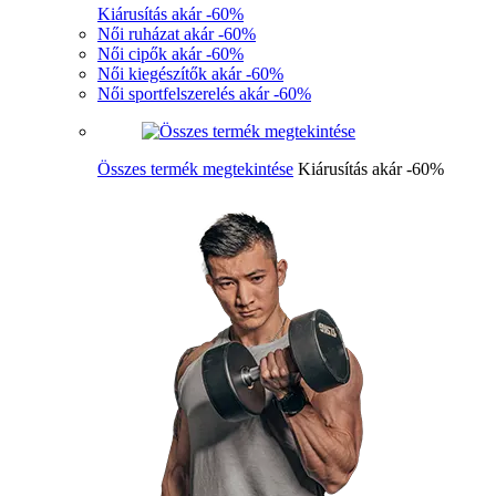
Kiárusítás akár -60%
Női ruházat akár -60%
Női cipők akár -60%
Női kiegészítők akár -60%
Női sportfelszerelés akár -60%
Összes termék megtekintése
Kiárusítás akár -60%