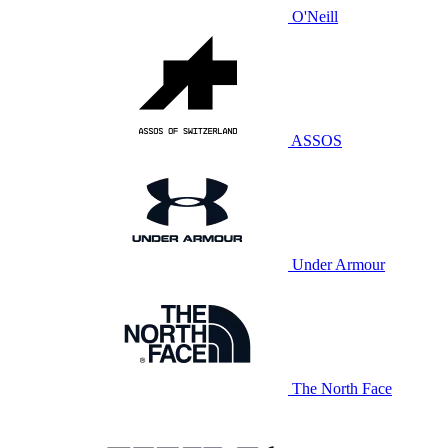
O'Neill
ASSOS
Under Armour
The North Face