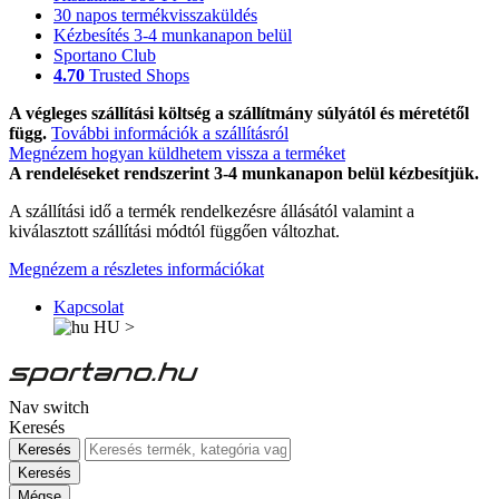
30 napos termékvisszaküldés
Kézbesítés 3-4 munkanapon belül
Sportano Club
4.70
Trusted Shops
A végleges szállítási költség a szállítmány súlyától és méretétől
függ.
További információk a szállításról
Megnézem hogyan küldhetem vissza a terméket
A rendeléseket rendszerint 3-4 munkanapon belül kézbesítjük.
A szállítási idő a termék rendelkezésre állásától valamint a
kiválasztott szállítási módtól függően változhat.
Megnézem a részletes információkat
Kapcsolat
HU
>
Nav switch
Keresés
Keresés
Keresés
Mégse