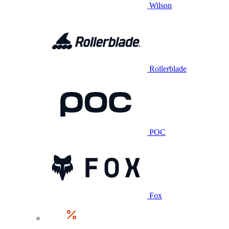
Wilson
Rollerblade
POC
Fox