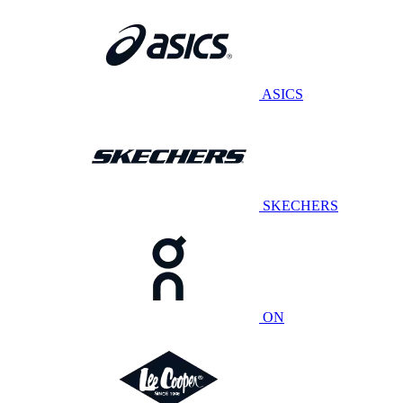
ASICS
SKECHERS
ON