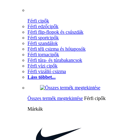
Férfi cipők
Férfi edzőcipők
Férfi flip-flopok és csúszdák
Férfi sportcipők
Férfi szandálok
Férfi téli csizma és hótaposók
Férfi tornacipők
Férfi túra- és túrabakancsok
Férfi vízi cipők
Férfi vizálló csizma
Láss többet...
Összes termék megtekintése
Férfi cipők
Márkák