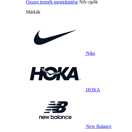
Összes termék megtekintése
Női cipők
Márkák
Nike
HOKA
New Balance