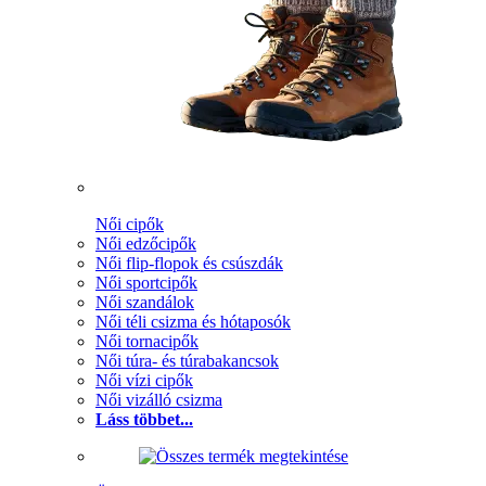
Női cipők
Női edzőcipők
Női flip-flopok és csúszdák
Női sportcipők
Női szandálok
Női téli csizma és hótaposók
Női tornacipők
Női túra- és túrabakancsok
Női vízi cipők
Női vizálló csizma
Láss többet...