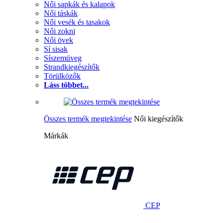
Női sapkák és kalapok
Női táskák
Női vesék és tasakok
Női zokni
Női övek
Sí sisak
Síszemüveg
Strandkiegészítők
Törülközők
Láss többet...
Összes termék megtekintése
Női kiegészítők
Márkák
CEP