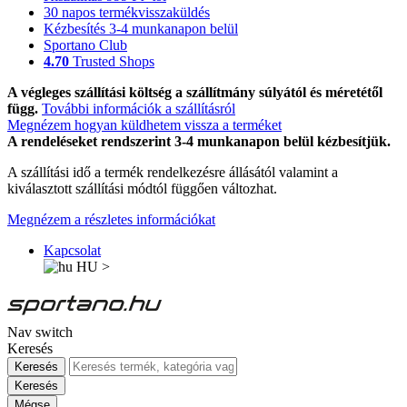
30 napos termékvisszaküldés
Kézbesítés 3-4 munkanapon belül
Sportano Club
4.70
Trusted Shops
A végleges szállítási költség a szállítmány súlyától és méretétől
függ.
További információk a szállításról
Megnézem hogyan küldhetem vissza a terméket
A rendeléseket rendszerint 3-4 munkanapon belül kézbesítjük.
A szállítási idő a termék rendelkezésre állásától valamint a
kiválasztott szállítási módtól függően változhat.
Megnézem a részletes információkat
Kapcsolat
HU
>
Nav switch
Keresés
Keresés
Keresés
Mégse