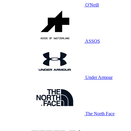
O'Neill
ASSOS
Under Armour
The North Face