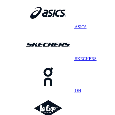
ASICS
SKECHERS
ON