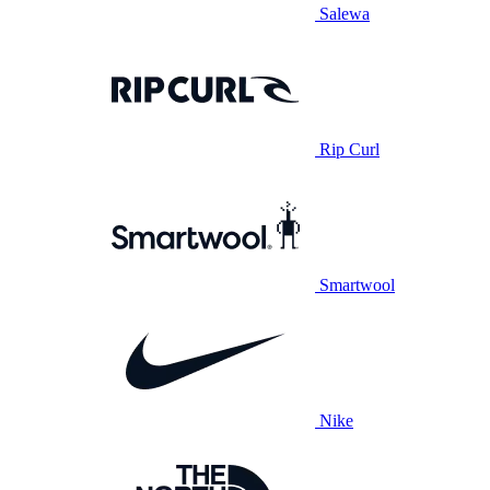
Salewa
Rip Curl
Smartwool
Nike