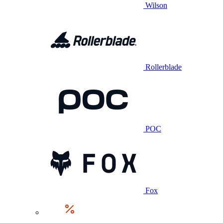
Wilson
Rollerblade
POC
Fox