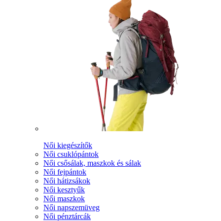
Női kiegészítők
Női csuklópántok
Női csősálak, maszkok és sálak
Női fejpántok
Női hátizsákok
Női kesztyűk
Női maszkok
Női napszemüveg
Női pénztárcák