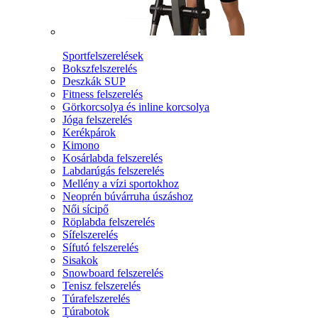
Sportfelszerelések
Bokszfelszerelés
Deszkák SUP
Fitness felszerelés
Görkorcsolya és inline korcsolya
Jóga felszerelés
Kerékpárok
Kimono
Kosárlabda felszerelés
Labdarúgás felszerelés
Mellény a vízi sportokhoz
Neoprén búvárruha úszáshoz
Női sícipő
Röplabda felszerelés
Sífelszerelés
Sífutó felszerelés
Sisakok
Snowboard felszerelés
Tenisz felszerelés
Túrafelszerelés
Túrabotok