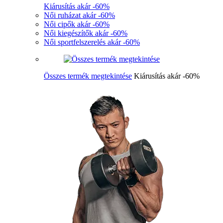
Kiárusítás akár -60%
Női ruházat akár -60%
Női cipők akár -60%
Női kiegészítők akár -60%
Női sportfelszerelés akár -60%
Összes termék megtekintése
Kiárusítás akár -60%