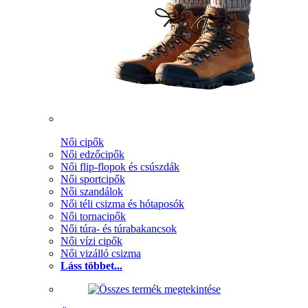
Női cipők
Női edzőcipők
Női flip-flopok és csúszdák
Női sportcipők
Női szandálok
Női téli csizma és hótaposók
Női tornacipők
Női túra- és túrabakancsok
Női vízi cipők
Női vizálló csizma
Láss többet...