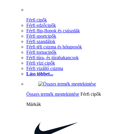
Férfi cipők
Férfi edzőcipők
Férfi flip-flopok és csúszdák
Férfi sportcipők
Férfi szandálok
Férfi téli csizma és hótaposók
Férfi tornacipők
Férfi túra- és túrabakancsok
Férfi vízi cipők
Férfi vizálló csizma
Láss többet...
Összes termék megtekintése
Férfi cipők
Márkák