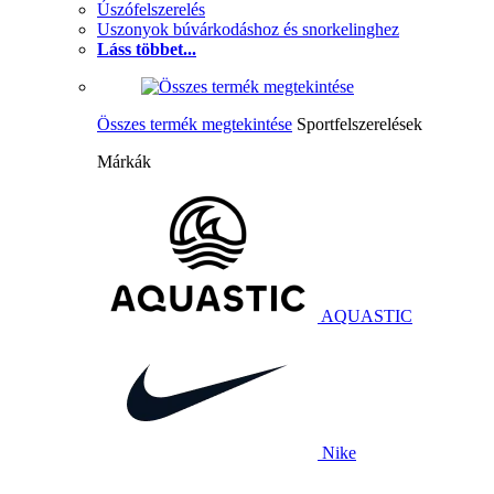
Úszófelszerelés
Uszonyok búvárkodáshoz és snorkelinghez
Láss többet...
Összes termék megtekintése
Sportfelszerelések
Márkák
AQUASTIC
Nike