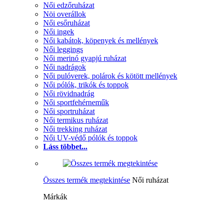
Női edzőruházat
Nöi overállok
Női esőruházat
Női ingek
Női kabátok, köpenyek és mellények
Női leggings
Női merinó gyapjú ruházat
Női nadrágok
Női pulóverek, polárok és kötött mellények
Női pólók, trikók és toppok
Női rövidnadrág
Női sportfehérneműk
Női sportruházat
Női termikus ruházat
Női trekking ruházat
Női UV-védő pólók és toppok
Láss többet...
Összes termék megtekintése
Női ruházat
Márkák