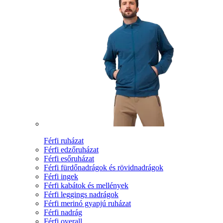
Férfi ruházat
Férfi edzőruházat
Férfi esőruházat
Férfi fürdőnadrágok és rövidnadrágok
Férfi ingek
Férfi kabátok és mellények
Férfi leggings nadrágok
Férfi merinó gyapjú ruházat
Férfi nadrág
Férfi overall