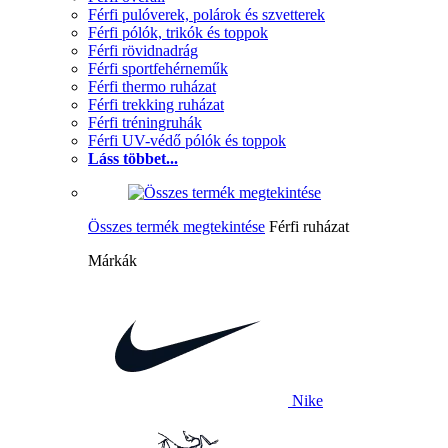
Férfi pulóverek, polárok és szvetterek
Férfi pólók, trikók és toppok
Férfi rövidnadrág
Férfi sportfehérneműk
Férfi thermo ruházat
Férfi trekking ruházat
Férfi tréningruhák
Férfi UV-védő pólók és toppok
Láss többet...
Összes termék megtekintése
Férfi ruházat
Márkák
Nike