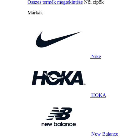
Összes termék megtekintése
Női cipők
Márkák
Nike
HOKA
New Balance