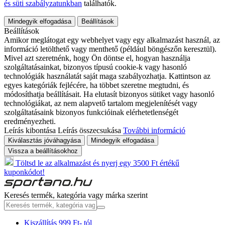
és süti szabályzatunkban
találhatók.
Mindegyik elfogadása
Beállítások
Beállítások
Amikor meglátogat egy webhelyet vagy egy alkalmazást használ, az
információ letölthető vagy menthető (például böngészőn keresztül).
Mivel azt szeretnénk, hogy Ön döntse el, hogyan használja
szolgáltatásainkat, bizonyos típusú cookie-k vagy hasonló
technológiák használatát saját maga szabályozhatja. Kattintson az
egyes kategóriák fejlécére, ha többet szeretne megtudni, és
módosíthatja beállításait. Ha elutasít bizonyos sütiket vagy hasonló
technológiákat, az nem alapvető tartalom megjelenítését vagy
szolgáltatásaink bizonyos funkcióinak elérhetetlenségét
eredményezheti.
Leírás kibontása
Leírás összecsukása
További információ
Kiválasztás jóváhagyása
Mindegyik elfogadása
Vissza a beállításokhoz
Töltsd le az alkalmazást és nyerj egy 3500 Ft értékű
kuponkódot!
Keresés termék, kategória vagy márka szerint
Kiszállítás 999 Ft- tól