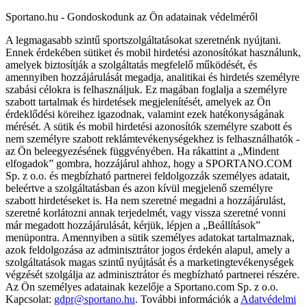
Sportano.hu - Gondoskodunk az Ön adatainak védelméről
A legmagasabb szintű sportszolgáltatásokat szeretnénk nyújtani.
Ennek érdekében sütiket és mobil hirdetési azonosítókat használunk,
amelyek biztosítják a szolgáltatás megfelelő működését, és
amennyiben hozzájárulását megadja, analitikai és hirdetés személyre
szabási célokra is felhasználjuk. Ez magában foglalja a személyre
szabott tartalmak és hirdetések megjelenítését, amelyek az Ön
érdeklődési köreihez igazodnak, valamint ezek hatékonyságának
mérését. A sütik és mobil hirdetési azonosítók személyre szabott és
nem személyre szabott reklámtevékenységekhez is felhasználhatók -
az Ön beleegyezésének függvényében. Ha rákattint a „Mindent
elfogadok” gombra, hozzájárul ahhoz, hogy a SPORTANO.COM
Sp. z o.o. és megbízható partnerei feldolgozzák személyes adatait,
beleértve a szolgáltatásban és azon kívül megjelenő személyre
szabott hirdetéseket is. Ha nem szeretné megadni a hozzájárulást,
szeretné korlátozni annak terjedelmét, vagy vissza szeretné vonni
már megadott hozzájárulását, kérjük, lépjen a „Beállítások”
menüpontra. Amennyiben a sütik személyes adatokat tartalmaznak,
azok feldolgozása az adminisztrátor jogos érdekén alapul, amely a
szolgáltatások magas szintű nyújtását és a marketingtevékenységek
végzését szolgálja az adminisztrátor és megbízható partnerei részére.
Az Ön személyes adatainak kezelője a Sportano.com Sp. z o.o.
Kapcsolat:
gdpr@sportano.hu
. További információk a
Adatvédelmi