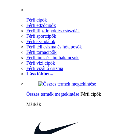
Férfi cipők
Férfi edzőcipők
Férfi flip-flopok és csúszdák
Férfi sportcipők
Férfi szandálok
Férfi téli csizma és hótaposók
Férfi tornacipők
Férfi túra- és túrabakancsok
Férfi vízi cipők
Férfi vizálló csizma
Láss többet...
Összes termék megtekintése
Férfi cipők
Márkák