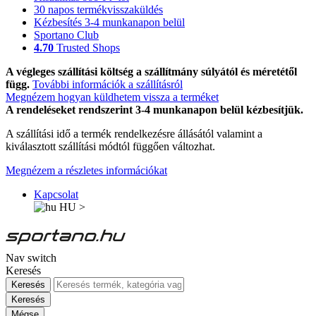
30 napos termékvisszaküldés
Kézbesítés 3-4 munkanapon belül
Sportano Club
4.70
Trusted Shops
A végleges szállítási költség a szállítmány súlyától és méretétől
függ.
További információk a szállításról
Megnézem hogyan küldhetem vissza a terméket
A rendeléseket rendszerint 3-4 munkanapon belül kézbesítjük.
A szállítási idő a termék rendelkezésre állásától valamint a
kiválasztott szállítási módtól függően változhat.
Megnézem a részletes információkat
Kapcsolat
HU
>
Nav switch
Keresés
Keresés
Keresés
Mégse