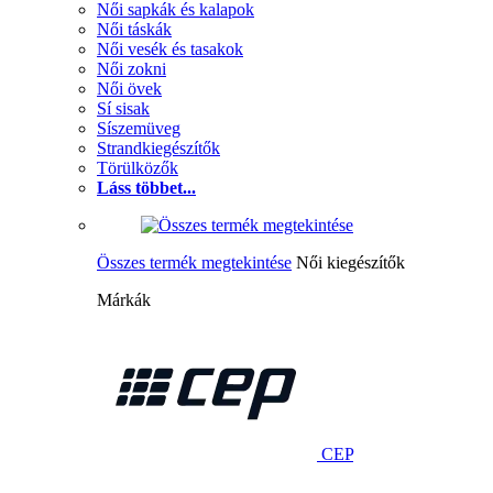
Női sapkák és kalapok
Női táskák
Női vesék és tasakok
Női zokni
Női övek
Sí sisak
Síszemüveg
Strandkiegészítők
Törülközők
Láss többet...
Összes termék megtekintése
Női kiegészítők
Márkák
CEP