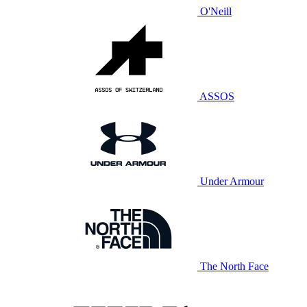
O'Neill
ASSOS
Under Armour
The North Face