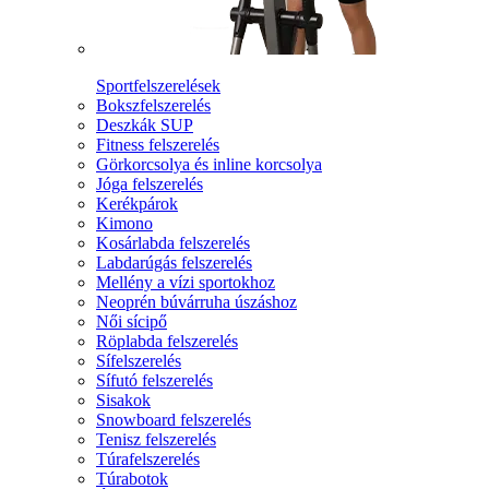
Sportfelszerelések
Bokszfelszerelés
Deszkák SUP
Fitness felszerelés
Görkorcsolya és inline korcsolya
Jóga felszerelés
Kerékpárok
Kimono
Kosárlabda felszerelés
Labdarúgás felszerelés
Mellény a vízi sportokhoz
Neoprén búvárruha úszáshoz
Női sícipő
Röplabda felszerelés
Sífelszerelés
Sífutó felszerelés
Sisakok
Snowboard felszerelés
Tenisz felszerelés
Túrafelszerelés
Túrabotok