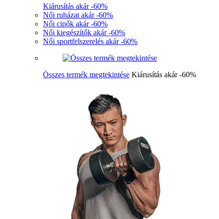
Kiárusítás akár -60%
Női ruházat akár -60%
Női cipők akár -60%
Női kiegészítők akár -60%
Női sportfelszerelés akár -60%
Összes termék megtekintése
Kiárusítás akár -60%