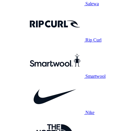
Salewa
Rip Curl
Smartwool
Nike