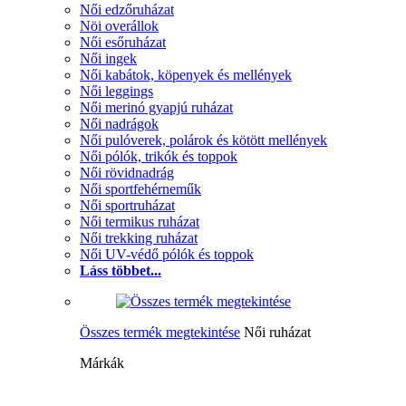
Női edzőruházat
Nöi overállok
Női esőruházat
Női ingek
Női kabátok, köpenyek és mellények
Női leggings
Női merinó gyapjú ruházat
Női nadrágok
Női pulóverek, polárok és kötött mellények
Női pólók, trikók és toppok
Női rövidnadrág
Női sportfehérneműk
Női sportruházat
Női termikus ruházat
Női trekking ruházat
Női UV-védő pólók és toppok
Láss többet...
Összes termék megtekintése
Női ruházat
Márkák