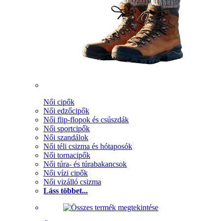
Női cipők
Női edzőcipők
Női flip-flopok és csúszdák
Női sportcipők
Női szandálok
Női téli csizma és hótaposók
Női tornacipők
Női túra- és túrabakancsok
Női vízi cipők
Női vizálló csizma
Láss többet...