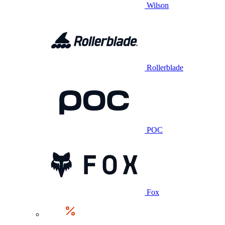
Wilson
Rollerblade
POC
Fox