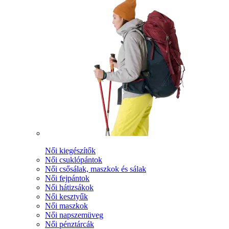
Női kiegészítők
Női csuklópántok
Női csősálak, maszkok és sálak
Női fejpántok
Női hátizsákok
Női kesztyűk
Női maszkok
Női napszemüveg
Női pénztárcák