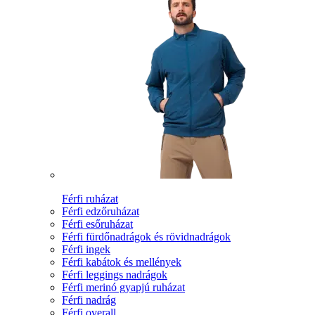
Férfi ruházat
Férfi edzőruházat
Férfi esőruházat
Férfi fürdőnadrágok és rövidnadrágok
Férfi ingek
Férfi kabátok és mellények
Férfi leggings nadrágok
Férfi merinó gyapjú ruházat
Férfi nadrág
Férfi overall