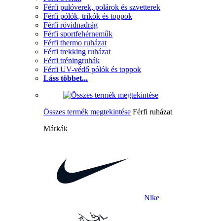
Férfi pulóverek, polárok és szvetterek
Férfi pólók, trikók és toppok
Férfi rövidnadrág
Férfi sportfehérneműk
Férfi thermo ruházat
Férfi trekking ruházat
Férfi tréningruhák
Férfi UV-védő pólók és toppok
Láss többet...
Összes termék megtekintése
Férfi ruházat
Márkák
Nike