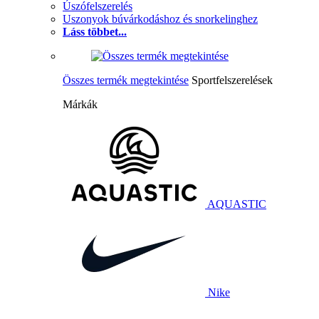
Úszófelszerelés
Uszonyok búvárkodáshoz és snorkelinghez
Láss többet...
Összes termék megtekintése
Sportfelszerelések
Márkák
AQUASTIC
Nike