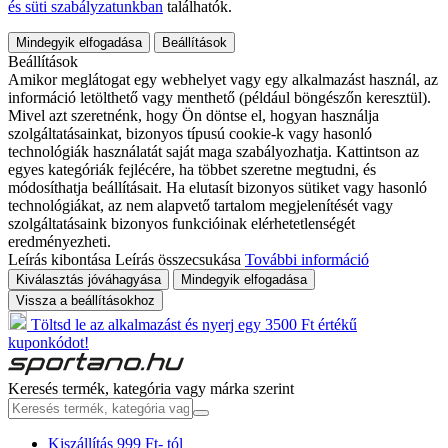
és süti szabályzatunkban
találhatók.
Mindegyik elfogadása
Beállítások
Beállítások
Amikor meglátogat egy webhelyet vagy egy alkalmazást használ, az
információ letölthető vagy menthető (például böngészőn keresztül).
Mivel azt szeretnénk, hogy Ön döntse el, hogyan használja
szolgáltatásainkat, bizonyos típusú cookie-k vagy hasonló
technológiák használatát saját maga szabályozhatja. Kattintson az
egyes kategóriák fejlécére, ha többet szeretne megtudni, és
módosíthatja beállításait. Ha elutasít bizonyos sütiket vagy hasonló
technológiákat, az nem alapvető tartalom megjelenítését vagy
szolgáltatásaink bizonyos funkcióinak elérhetetlenségét
eredményezheti.
Leírás kibontása
Leírás összecsukása
További információ
Kiválasztás jóváhagyása
Mindegyik elfogadása
Vissza a beállításokhoz
Töltsd le az alkalmazást és nyerj egy 3500 Ft értékű
kuponkódot!
Keresés termék, kategória vagy márka szerint
Kiszállítás 999 Ft- tól