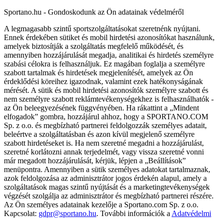
Sportano.hu - Gondoskodunk az Ön adatainak védelméről
A legmagasabb szintű sportszolgáltatásokat szeretnénk nyújtani.
Ennek érdekében sütiket és mobil hirdetési azonosítókat használunk,
amelyek biztosítják a szolgáltatás megfelelő működését, és
amennyiben hozzájárulását megadja, analitikai és hirdetés személyre
szabási célokra is felhasználjuk. Ez magában foglalja a személyre
szabott tartalmak és hirdetések megjelenítését, amelyek az Ön
érdeklődési köreihez igazodnak, valamint ezek hatékonyságának
mérését. A sütik és mobil hirdetési azonosítók személyre szabott és
nem személyre szabott reklámtevékenységekhez is felhasználhatók -
az Ön beleegyezésének függvényében. Ha rákattint a „Mindent
elfogadok” gombra, hozzájárul ahhoz, hogy a SPORTANO.COM
Sp. z o.o. és megbízható partnerei feldolgozzák személyes adatait,
beleértve a szolgáltatásban és azon kívül megjelenő személyre
szabott hirdetéseket is. Ha nem szeretné megadni a hozzájárulást,
szeretné korlátozni annak terjedelmét, vagy vissza szeretné vonni
már megadott hozzájárulását, kérjük, lépjen a „Beállítások”
menüpontra. Amennyiben a sütik személyes adatokat tartalmaznak,
azok feldolgozása az adminisztrátor jogos érdekén alapul, amely a
szolgáltatások magas szintű nyújtását és a marketingtevékenységek
végzését szolgálja az adminisztrátor és megbízható partnerei részére.
Az Ön személyes adatainak kezelője a Sportano.com Sp. z o.o.
Kapcsolat:
gdpr@sportano.hu
. További információk a
Adatvédelmi