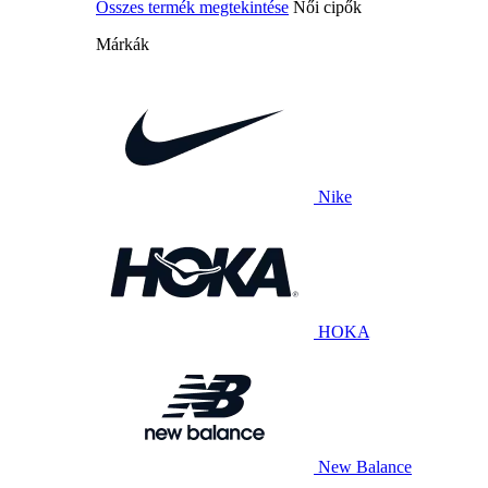
Összes termék megtekintése
Női cipők
Márkák
Nike
HOKA
New Balance