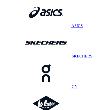
ASICS
SKECHERS
ON