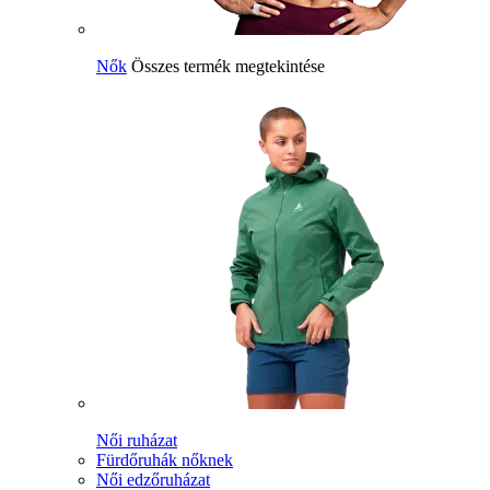
Nők
Összes termék megtekintése
Női ruházat
Fürdőruhák nőknek
Női edzőruházat