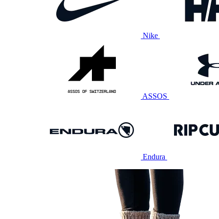
Nike
ASSOS
Endura