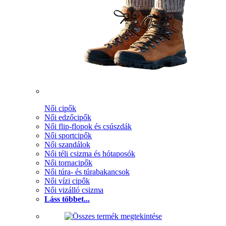
Női cipők
Női edzőcipők
Női flip-flopok és csúszdák
Női sportcipők
Női szandálok
Női téli csizma és hótaposók
Női tornacipők
Női túra- és túrabakancsok
Női vízi cipők
Női vizálló csizma
Láss többet...