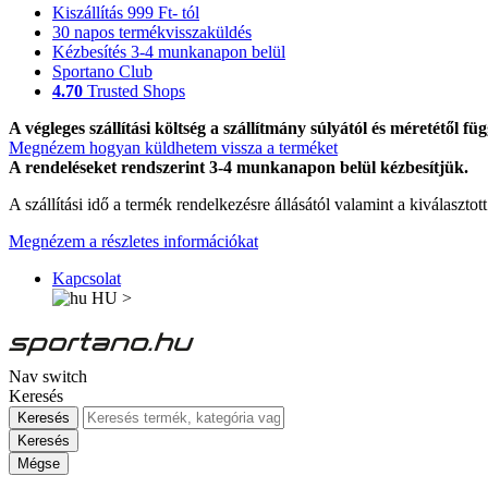
Kiszállítás 999 Ft- tól
30 napos termékvisszaküldés
Kézbesítés 3-4 munkanapon belül
Sportano Club
4.70
Trusted Shops
A végleges szállítási költség a szállítmány súlyától és méretétől füg
Megnézem hogyan küldhetem vissza a terméket
A rendeléseket rendszerint 3-4 munkanapon belül kézbesítjük.
A szállítási idő a termék rendelkezésre állásától valamint a kiválasztot
Megnézem a részletes információkat
Kapcsolat
HU
>
Nav switch
Keresés
Keresés
Keresés
Mégse