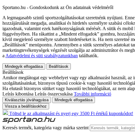
Sportano.hu - Gondoskodunk az Ön adatainak védelméről
A legmagasabb szintű sportszolgáltatásokat szeretnénk nyújtani. Enne
hozzájárulását megadja, analitikai és hirdetés személyre szabási célok
igazodnak, valamint ezek hatékonyságának mérését. A sütik és mobil 
függvényében. Ha rákattint a „Mindent elfogadok” gombra, hozzájáru
kívül megjelenő személyre szabott hirdetéseket is. Ha nem szeretné me
„Beállítások” menüpontra. Amennyiben a sütik személyes adatokat tart
marketingtevékenységek végzését szolgálja az adminisztrátor és megb
a
Adatvédelmi és süti szabályzatunkban
találhatók.
Mindegyik elfogadása
Beállítások
Beállítások
Amikor meglátogat egy webhelyet vagy egy alkalmazást használ, az in
szolgáltatásainkat, bizonyos típusú cookie-k vagy hasonló technológiák
Ha elutasít bizonyos sütiket vagy hasonló technológiákat, az nem alap
Leírás kibontása
Leírás összecsukása
További információ
Kiválasztás jóváhagyása
Mindegyik elfogadása
Vissza a beállításokhoz
Töltsd le az alkalmazást és nyerj egy 3500 Ft értékű kuponkódot!
Keresés termék, kategória vagy márka szerint