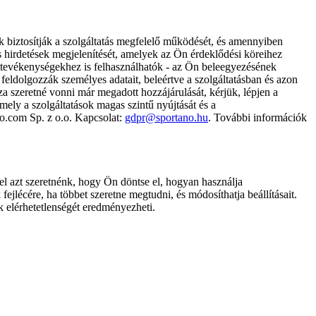
k biztosítják a szolgáltatás megfelelő működését, és amennyiben
és hirdetések megjelenítését, amelyek az Ön érdeklődési köreihez
ámtevékenységekhez is felhasználhatók - az Ön beleegyezésének
dolgozzák személyes adatait, beleértve a szolgáltatásban és azon
za szeretné vonni már megadott hozzájárulását, kérjük, lépjen a
ely a szolgáltatások magas szintű nyújtását és a
no.com Sp. z o.o. Kapcsolat:
gdpr@sportano.hu
. További információk
l azt szeretnénk, hogy Ön döntse el, hogyan használja
ejlécére, ha többet szeretne megtudni, és módosíthatja beállításait.
k elérhetetlenségét eredményezheti.