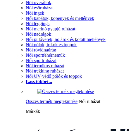
Nöi overállok
Női esőruházat
Női ingek
Női kabátok, köpenyek és mellények
Női leggings
Női merinó gyapjú ruházat
Női nadrágok
Női pulóverek, polárok és kötött mellények
Női pólók, trikók és toppok
Női rövidnadrág
Női sportfehérneműk
Női sportruházat
Női termikus ruházat
Női trekking ruházat
Női UV-védő pólók és toppok
Láss többet...
Összes termék megtekintése
Női ruházat
Márkák