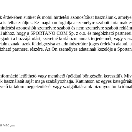
k érdekében sütiket és mobil hirdetési azonosítókat használunk, amelye
ra is felhasználjuk. Ez magában foglalja a személyre szabott tartalmak 
hirdetési azonosítók személyre szabott és nem személyre szabott rekl
l ahhoz, hogy a SPORTANO.COM Sp. z o.o. és megbízható partnerei fel
gadni a hozzájárulást, szeretné korlátozni annak terjedelmét, vagy viss
almaznak, azok feldolgozása az adminisztrátor jogos érdekén alapul, am
ízható partnerei részére. Az Ön személyes adatainak kezelője a Sporta
formáció letölthető vagy menthető (például böngészőn keresztül). Mive
 használatát saját maga szabályozhatja. Kattintson az egyes kategóriák f
vető tartalom megjelenítését vagy szolgáltatásaink bizonyos funkcióina