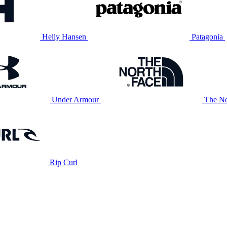
Helly Hansen
Patagonia
Under Armour
The No
Rip Curl