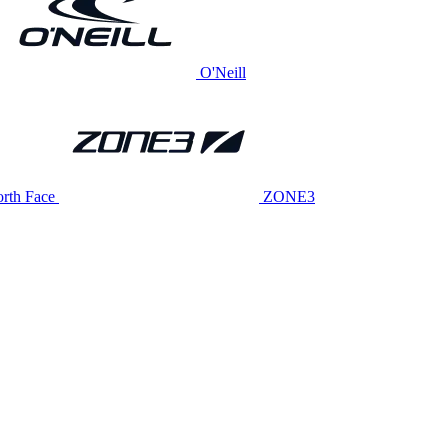
O'Neill
rth Face
ZONE3