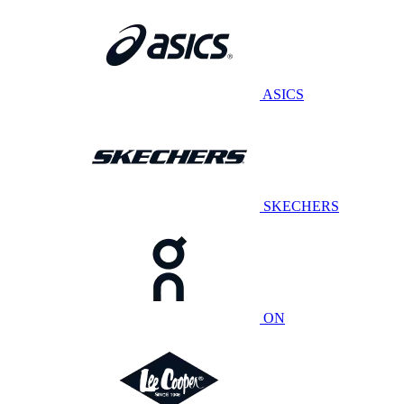
ASICS
SKECHERS
ON