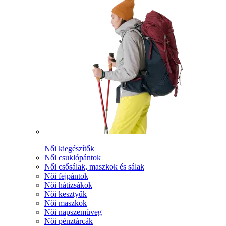
Női kiegészítők
Női csuklópántok
Női csősálak, maszkok és sálak
Női fejpántok
Női hátizsákok
Női kesztyűk
Női maszkok
Női napszemüveg
Női pénztárcák