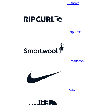
Salewa
Rip Curl
Smartwool
Nike