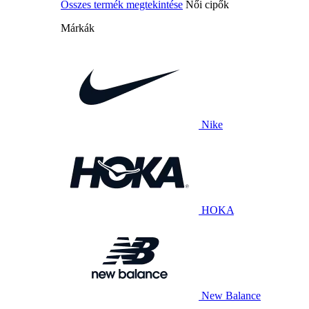
Összes termék megtekintése
Női cipők
Márkák
Nike
HOKA
New Balance