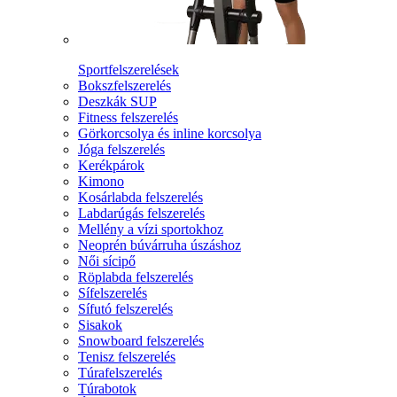
Sportfelszerelések
Bokszfelszerelés
Deszkák SUP
Fitness felszerelés
Görkorcsolya és inline korcsolya
Jóga felszerelés
Kerékpárok
Kimono
Kosárlabda felszerelés
Labdarúgás felszerelés
Mellény a vízi sportokhoz
Neoprén búvárruha úszáshoz
Női sícipő
Röplabda felszerelés
Sífelszerelés
Sífutó felszerelés
Sisakok
Snowboard felszerelés
Tenisz felszerelés
Túrafelszerelés
Túrabotok