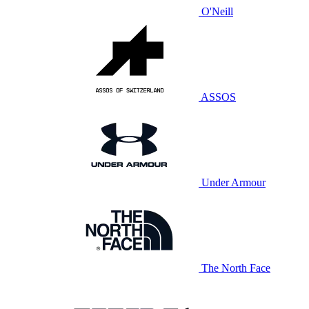
O'Neill
ASSOS
Under Armour
The North Face