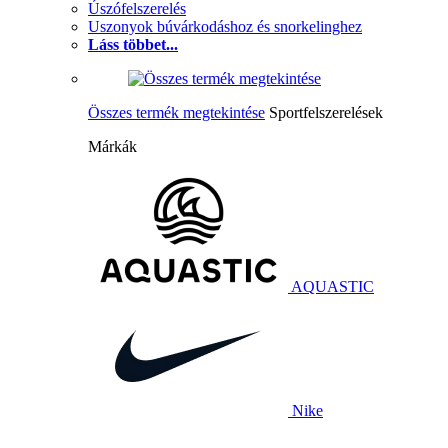
Úszófelszerelés
Uszonyok búvárkodáshoz és snorkelinghez
Láss többet...
Összes termék megtekintése
Sportfelszerelések
Márkák
AQUASTIC
Nike