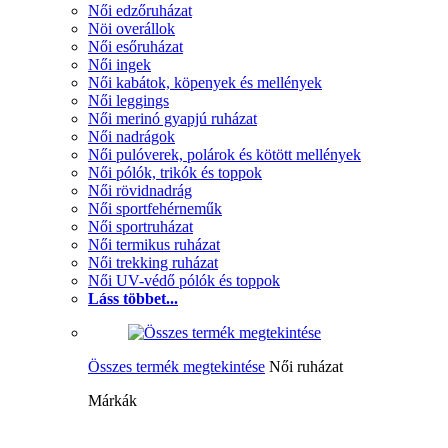
Női edzőruházat
Nöi overállok
Női esőruházat
Női ingek
Női kabátok, köpenyek és mellények
Női leggings
Női merinó gyapjú ruházat
Női nadrágok
Női pulóverek, polárok és kötött mellények
Női pólók, trikók és toppok
Női rövidnadrág
Női sportfehérneműk
Női sportruházat
Női termikus ruházat
Női trekking ruházat
Női UV-védő pólók és toppok
Láss többet...
Összes termék megtekintése
Női ruházat
Márkák