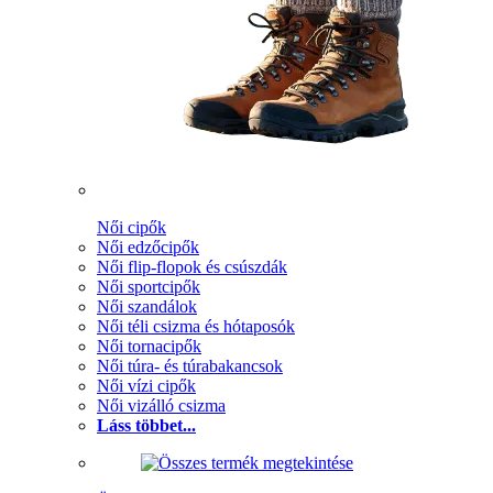
Női cipők
Női edzőcipők
Női flip-flopok és csúszdák
Női sportcipők
Női szandálok
Női téli csizma és hótaposók
Női tornacipők
Női túra- és túrabakancsok
Női vízi cipők
Női vizálló csizma
Láss többet...