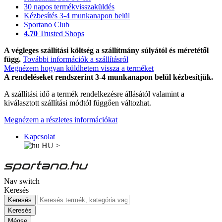
30 napos termékvisszaküldés
Kézbesítés 3-4 munkanapon belül
Sportano Club
4.70
Trusted Shops
A végleges szállítási költség a szállítmány súlyától és méretétől
függ.
További információk a szállításról
Megnézem hogyan küldhetem vissza a terméket
A rendeléseket rendszerint 3-4 munkanapon belül kézbesítjük.
A szállítási idő a termék rendelkezésre állásától valamint a
kiválasztott szállítási módtól függően változhat.
Megnézem a részletes információkat
Kapcsolat
HU
>
Nav switch
Keresés
Keresés
Keresés
Mégse