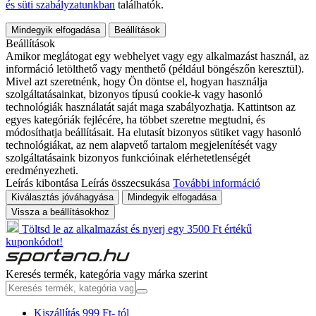
és süti szabályzatunkban
találhatók.
Mindegyik elfogadása
Beállítások
Beállítások
Amikor meglátogat egy webhelyet vagy egy alkalmazást használ, az
információ letölthető vagy menthető (például böngészőn keresztül).
Mivel azt szeretnénk, hogy Ön döntse el, hogyan használja
szolgáltatásainkat, bizonyos típusú cookie-k vagy hasonló
technológiák használatát saját maga szabályozhatja. Kattintson az
egyes kategóriák fejlécére, ha többet szeretne megtudni, és
módosíthatja beállításait. Ha elutasít bizonyos sütiket vagy hasonló
technológiákat, az nem alapvető tartalom megjelenítését vagy
szolgáltatásaink bizonyos funkcióinak elérhetetlenségét
eredményezheti.
Leírás kibontása
Leírás összecsukása
További információ
Kiválasztás jóváhagyása
Mindegyik elfogadása
Vissza a beállításokhoz
Töltsd le az alkalmazást és nyerj egy 3500 Ft értékű
kuponkódot!
Keresés termék, kategória vagy márka szerint
Kiszállítás 999 Ft- tól