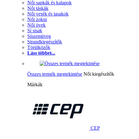
Női sapkák és kalapok
Női táskák
Női vesék és tasakok
Női zokni
Női övek
Sí sisak
Síszemüveg
Strandkiegészítők
Törülközők
Láss többet...
Összes termék megtekintése
Női kiegészítők
Márkák
CEP