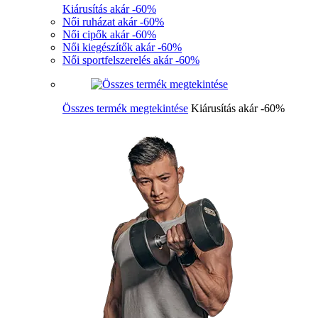
Kiárusítás akár -60%
Női ruházat akár -60%
Női cipők akár -60%
Női kiegészítők akár -60%
Női sportfelszerelés akár -60%
Összes termék megtekintése
Kiárusítás akár -60%