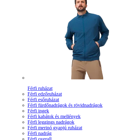
Férfi ruházat
Férfi edzőruházat
Férfi esőruházat
Férfi fürdőnadrágok és rövidnadrágok
Férfi ingek
Férfi kabátok és mellények
Férfi leggings nadrágok
Férfi merinó gyapjú ruházat
Férfi nadrág
Férfi overall