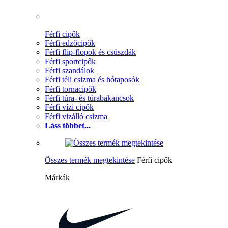
Férfi cipők
Férfi edzőcipők
Férfi flip-flopok és csúszdák
Férfi sportcipők
Férfi szandálok
Férfi téli csizma és hótaposók
Férfi tornacipők
Férfi túra- és túrabakancsok
Férfi vízi cipők
Férfi vizálló csizma
Láss többet...
Összes termék megtekintése
Férfi cipők
Márkák