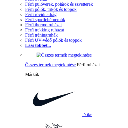
Férfi pulóverek, polárok és szvetterek
Férfi pólók, trikók és toppok
Férfi rövidnadrág
Férfi sportfehérneműk
Férfi thermo ruházat
Férfi trekking ruházat
Férfi tréningruhák
Férfi UV-védő pólók és toppok
Láss többet...
Összes termék megtekintése
Férfi ruházat
Márkák
Nike