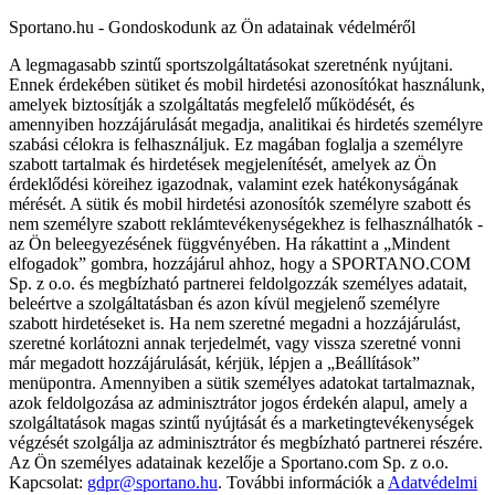
Sportano.hu - Gondoskodunk az Ön adatainak védelméről
A legmagasabb szintű sportszolgáltatásokat szeretnénk nyújtani.
Ennek érdekében sütiket és mobil hirdetési azonosítókat használunk,
amelyek biztosítják a szolgáltatás megfelelő működését, és
amennyiben hozzájárulását megadja, analitikai és hirdetés személyre
szabási célokra is felhasználjuk. Ez magában foglalja a személyre
szabott tartalmak és hirdetések megjelenítését, amelyek az Ön
érdeklődési köreihez igazodnak, valamint ezek hatékonyságának
mérését. A sütik és mobil hirdetési azonosítók személyre szabott és
nem személyre szabott reklámtevékenységekhez is felhasználhatók -
az Ön beleegyezésének függvényében. Ha rákattint a „Mindent
elfogadok” gombra, hozzájárul ahhoz, hogy a SPORTANO.COM
Sp. z o.o. és megbízható partnerei feldolgozzák személyes adatait,
beleértve a szolgáltatásban és azon kívül megjelenő személyre
szabott hirdetéseket is. Ha nem szeretné megadni a hozzájárulást,
szeretné korlátozni annak terjedelmét, vagy vissza szeretné vonni
már megadott hozzájárulását, kérjük, lépjen a „Beállítások”
menüpontra. Amennyiben a sütik személyes adatokat tartalmaznak,
azok feldolgozása az adminisztrátor jogos érdekén alapul, amely a
szolgáltatások magas szintű nyújtását és a marketingtevékenységek
végzését szolgálja az adminisztrátor és megbízható partnerei részére.
Az Ön személyes adatainak kezelője a Sportano.com Sp. z o.o.
Kapcsolat:
gdpr@sportano.hu
. További információk a
Adatvédelmi