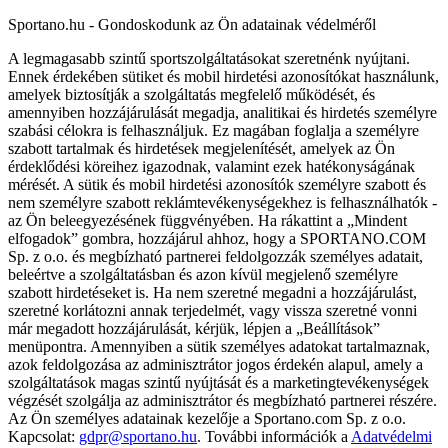
Sportano.hu - Gondoskodunk az Ön adatainak védelméről
A legmagasabb szintű sportszolgáltatásokat szeretnénk nyújtani.
Ennek érdekében sütiket és mobil hirdetési azonosítókat használunk,
amelyek biztosítják a szolgáltatás megfelelő működését, és
amennyiben hozzájárulását megadja, analitikai és hirdetés személyre
szabási célokra is felhasználjuk. Ez magában foglalja a személyre
szabott tartalmak és hirdetések megjelenítését, amelyek az Ön
érdeklődési köreihez igazodnak, valamint ezek hatékonyságának
mérését. A sütik és mobil hirdetési azonosítók személyre szabott és
nem személyre szabott reklámtevékenységekhez is felhasználhatók -
az Ön beleegyezésének függvényében. Ha rákattint a „Mindent
elfogadok” gombra, hozzájárul ahhoz, hogy a SPORTANO.COM
Sp. z o.o. és megbízható partnerei feldolgozzák személyes adatait,
beleértve a szolgáltatásban és azon kívül megjelenő személyre
szabott hirdetéseket is. Ha nem szeretné megadni a hozzájárulást,
szeretné korlátozni annak terjedelmét, vagy vissza szeretné vonni
már megadott hozzájárulását, kérjük, lépjen a „Beállítások”
menüpontra. Amennyiben a sütik személyes adatokat tartalmaznak,
azok feldolgozása az adminisztrátor jogos érdekén alapul, amely a
szolgáltatások magas szintű nyújtását és a marketingtevékenységek
végzését szolgálja az adminisztrátor és megbízható partnerei részére.
Az Ön személyes adatainak kezelője a Sportano.com Sp. z o.o.
Kapcsolat:
gdpr@sportano.hu
. További információk a
Adatvédelmi