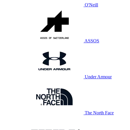
O'Neill
ASSOS
Under Armour
The North Face