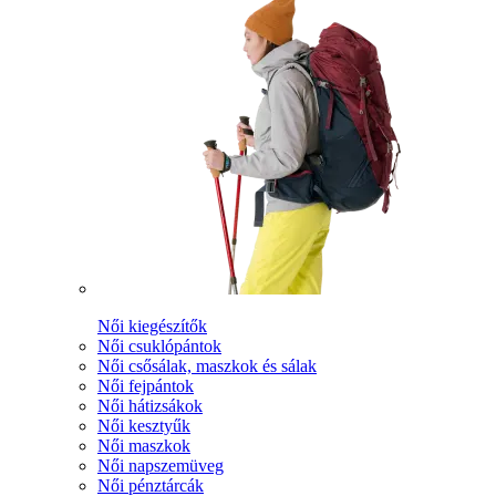
Női kiegészítők
Női csuklópántok
Női csősálak, maszkok és sálak
Női fejpántok
Női hátizsákok
Női kesztyűk
Női maszkok
Női napszemüveg
Női pénztárcák