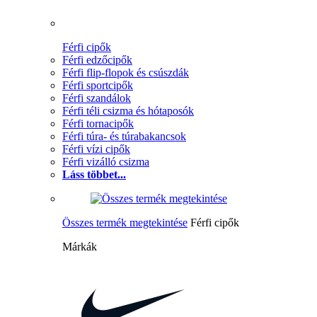
Férfi cipők
Férfi edzőcipők
Férfi flip-flopok és csúszdák
Férfi sportcipők
Férfi szandálok
Férfi téli csizma és hótaposók
Férfi tornacipők
Férfi túra- és túrabakancsok
Férfi vízi cipők
Férfi vizálló csizma
Láss többet...
Összes termék megtekintése
Férfi cipők
Márkák