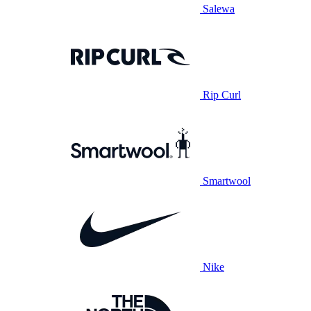
Salewa
Rip Curl
Smartwool
Nike