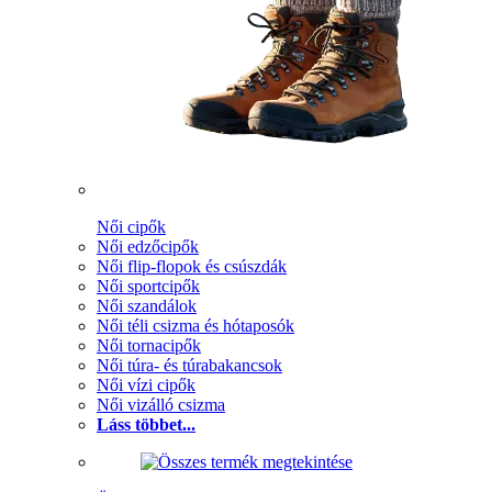
Női cipők
Női edzőcipők
Női flip-flopok és csúszdák
Női sportcipők
Női szandálok
Női téli csizma és hótaposók
Női tornacipők
Női túra- és túrabakancsok
Női vízi cipők
Női vizálló csizma
Láss többet...