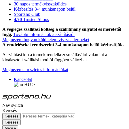
30 napos termékvisszaküldés
Kézbesítés 3-4 munkanapon belül
Sportano Club
4.70
Trusted Shops
A végleges szállítási költség a szállítmány súlyától és méretétől
függ.
További információk a szállításról
Megnézem hogyan küldhetem vissza a terméket
A rendeléseket rendszerint 3-4 munkanapon belül kézbesítjük.
A szállítási idő a termék rendelkezésre állásától valamint a
kiválasztott szállítási módtól függően változhat.
Megnézem a részletes információkat
Kapcsolat
HU
>
Nav switch
Keresés
Keresés
Keresés
Mégse