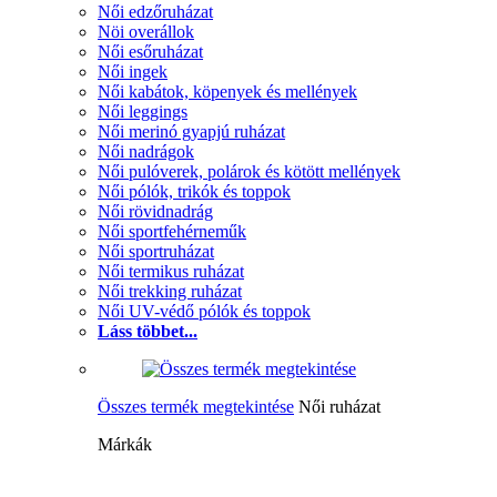
Női edzőruházat
Nöi overállok
Női esőruházat
Női ingek
Női kabátok, köpenyek és mellények
Női leggings
Női merinó gyapjú ruházat
Női nadrágok
Női pulóverek, polárok és kötött mellények
Női pólók, trikók és toppok
Női rövidnadrág
Női sportfehérneműk
Női sportruházat
Női termikus ruházat
Női trekking ruházat
Női UV-védő pólók és toppok
Láss többet...
Összes termék megtekintése
Női ruházat
Márkák