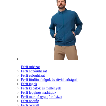
Férfi ruházat
Férfi edzőruházat
Férfi esőruházat
Férfi fürdőnadrágok és rövidnadrágok
Férfi ingek
Férfi kabátok és mellények
Férfi leggings nadrágok
Férfi merinó gyapjú ruházat
Férfi nadrág
Férfi overall