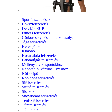
Sportfelszerelések
Bokszfelszerelés
Deszkák SUP
Fitness felszerelés
Görkorcsolya és inline korcsolya
Jóga felszerelés
Kerékpárok
Kimono
Kosárlabda felszerelés
Labdarúgás felszerelés
Mellény a vízi sportokhoz
Neoprén búvárruha úszáshoz
Női sícipő
Röplabda felszerelés
Sífelszerelés
Sífutó felszerelés
Sisakok
Snowboard felszerelés
Tenisz felszerelés
Túrafelszerelés
Túrabotok