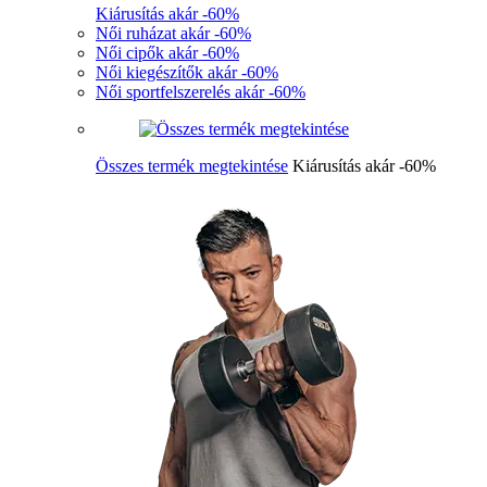
Kiárusítás akár -60%
Női ruházat akár -60%
Női cipők akár -60%
Női kiegészítők akár -60%
Női sportfelszerelés akár -60%
Összes termék megtekintése
Kiárusítás akár -60%