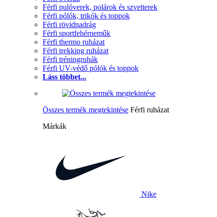
Férfi pulóverek, polárok és szvetterek
Férfi pólók, trikók és toppok
Férfi rövidnadrág
Férfi sportfehérneműk
Férfi thermo ruházat
Férfi trekking ruházat
Férfi tréningruhák
Férfi UV-védő pólók és toppok
Láss többet...
Összes termék megtekintése
Férfi ruházat
Márkák
Nike