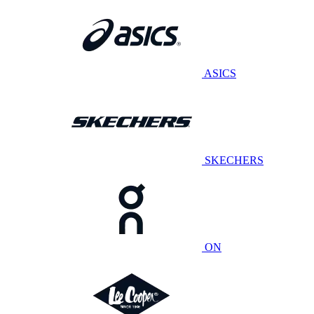
ASICS
SKECHERS
ON