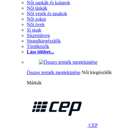
Női sapkák és kalapok
Női táskák
Női vesék és tasakok
Női zokni
Női övek
Sí sisak
Síszemüveg
Strandkiegészítők
Törülközők
Láss többet...
Összes termék megtekintése
Női kiegészítők
Márkák
CEP