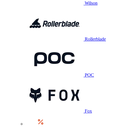
Wilson
Rollerblade
POC
Fox