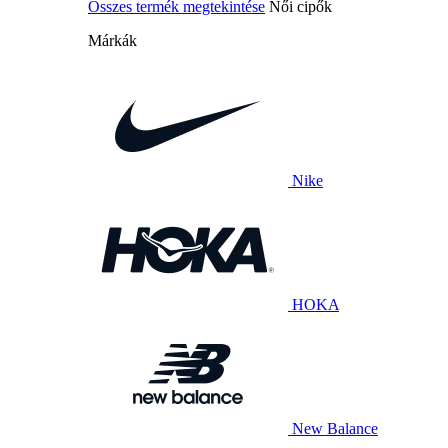
Összes termék megtekintése
Női cipők
Márkák
Nike
HOKA
New Balance