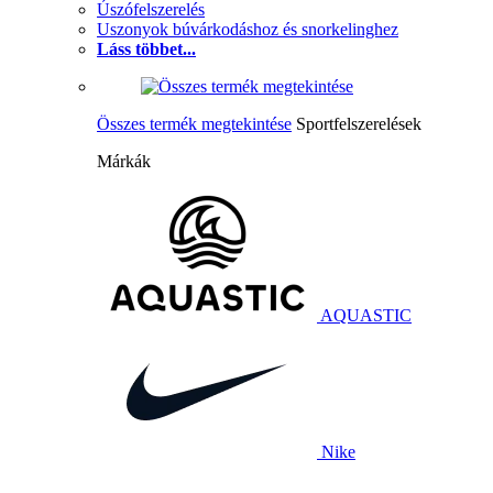
Úszófelszerelés
Uszonyok búvárkodáshoz és snorkelinghez
Láss többet...
Összes termék megtekintése
Sportfelszerelések
Márkák
AQUASTIC
Nike