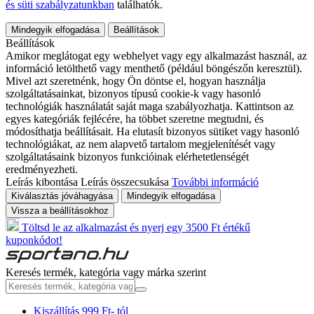
és süti szabályzatunkban
találhatók.
Mindegyik elfogadása
Beállítások
Beállítások
Amikor meglátogat egy webhelyet vagy egy alkalmazást használ, az
információ letölthető vagy menthető (például böngészőn keresztül).
Mivel azt szeretnénk, hogy Ön döntse el, hogyan használja
szolgáltatásainkat, bizonyos típusú cookie-k vagy hasonló
technológiák használatát saját maga szabályozhatja. Kattintson az
egyes kategóriák fejlécére, ha többet szeretne megtudni, és
módosíthatja beállításait. Ha elutasít bizonyos sütiket vagy hasonló
technológiákat, az nem alapvető tartalom megjelenítését vagy
szolgáltatásaink bizonyos funkcióinak elérhetetlenségét
eredményezheti.
Leírás kibontása
Leírás összecsukása
További információ
Kiválasztás jóváhagyása
Mindegyik elfogadása
Vissza a beállításokhoz
Töltsd le az alkalmazást és nyerj egy 3500 Ft értékű
kuponkódot!
Keresés termék, kategória vagy márka szerint
Kiszállítás 999 Ft- tól